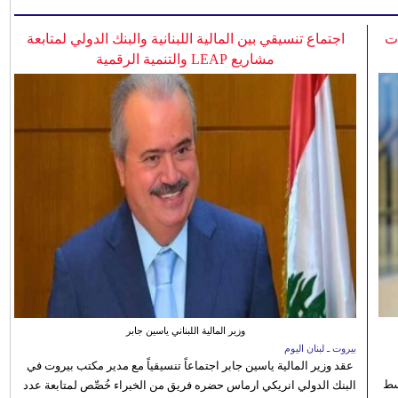
ات
اجتماع تنسيقي بين المالية اللبنانية والبنك الدولي لمتابعة
مشاريع LEAP والتنمية الرقمية
وزير المالية اللبناني ياسين جابر
بيروت ـ لبنان اليوم
عقد وزير المالية ياسين جابر اجتماعاً تنسيقياً مع مدير مكتب بيروت في
 للوسط
البنك الدولي انريكي ارماس حضره فريق من الخبراء خُصِّص لمتابعة عدد