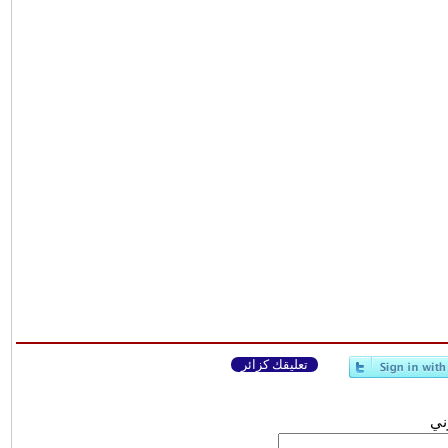
تعليقك كزائر
وني