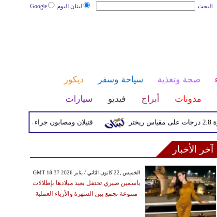
البحث
لبنان اليوم
Google
صحة وتغذية
سياحة وسفر
ديكور
مدونات
أبراج
فيديو
سيارات
قتيلان ومصابون جراء 14 غارة إسرائيلية على شرق وجنوب لبنان
آخر الأخبار
GMT 18:37 2026 الخميس ,22 كانون الثاني / يناير
ياسمين صبري تحتفل بعيد ميلادها بإطلالات
متنوعة تجمع بين السهرة والأزياء العملية