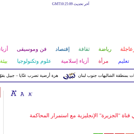
آخر تحديث GMT10:25:09
عاجلة
رياضة
ثقافة
إقتصاد
فن وموسيقى
أزياء
تعليم
مرأة
أزياء إسلامية
علوم وتكنولوجيا
بيئة
ة الشاليهات جنوب لبنان
هزة أرضية تضرب عنّايا – جبيل بقوّة 2.8 درجات على مقياس ريختر
اة "الجزيرة" الإنجليزية مع استمرار المحاكمة