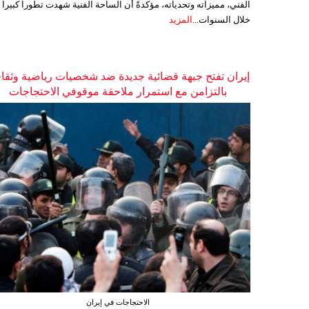
الفني، مميزاته وتحدياته، مؤكدةً أن الساحة الفنية شهدت تطوراً كبيراً
خلال السنوات...
المزيد
إيران تفتح جبهة قضائية جديدة ضد شخصيات رياضية وثقاف
بالتزامن مع استمرار ملاحقة موقوفي الاحتجاجات
الاحتجاجات في إيران