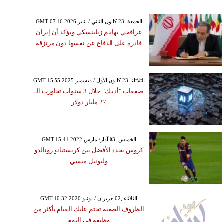
GMT 07:16 2026 الجمعة ,23 كانون الثاني / يناير
عراقجي يهاجم زيلينسكي ويؤكد أن إيران
قادرة على الدفاع عن نفسها دون مرتزقة
GMT 15:55 2025 الثلاثاء ,23 كانون الأول / ديسمبر
صفقات "أديبك" خلال 3 سنوات تجاوزت الـ
27 مليار دولار
GMT 15:41 2022 الخميس ,03 آذار/ مارس
كروس يحدد الأفضل بين كريستيانو رونالدو
وليونيل ميسي
GMT 10:32 2020 الثلاثاء ,02 حزيران / يونيو
الظروف الصعبة تحتم عليك القيام بأكثر من
وظيفة في اليوم