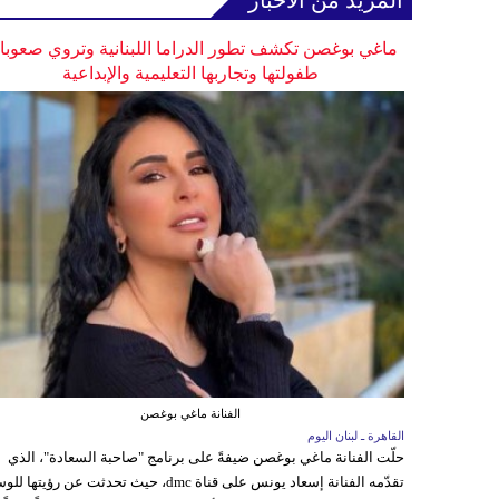
المزيد من الأخبار
ماغي بوغصن تكشف تطور الدراما اللبنانية وتروي صعوب
طفولتها وتجاربها التعليمية والإبداعية
الفنانة ماغي بوغصن
القاهرة ـ لبنان اليوم
حلّت الفنانة ماغي بوغصن ضيفةً على برنامج "صاحبة السعادة"، الذي
تقدّمه الفنانة إسعاد يونس على قناة dmc، حيث تحدثت عن رؤيتها