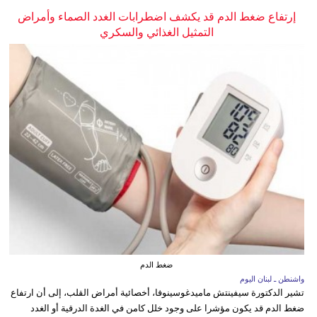
إرتفاع ضغط الدم قد يكشف اضطرابات الغدد الصماء وأمراض
التمثيل الغذائي والسكري
ضغط الدم
واشنطن ـ لبنان اليوم
تشير الدكتورة سيفينتش ماميدغوسينوفا، أخصائية أمراض القلب، إلى أن ارتفاع
ضغط الدم قد يكون مؤشرا على وجود خلل كامن في الغدة الدرقية أو الغدد