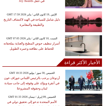
في حفل Joy Awards
GMT 17:59 2026 الإثنين ,19 كانون الثاني / يناير
دليل شامل للسياحة في الهند لاكتشاف التاريخ
والطبيعة والمغامرة
GMT 07:05 2026 السبت ,10 كانون الثاني / يناير
أسرار تنظيف حوض المطبخ والعناية بملحقاته
للحفاظ على نظافته وعمره الطويل
الأخبار الأكثر قراءة
GMT 18:33 2026 الخميس ,30 تموز / يوليو
أردوغان يرحب بالرئيس اللبناني جوزاف عون
في أنقرة ويؤكد على وقوفه إلى جانب سيادة
لبنان وحقوقه المشروعةً
GMT 01:33 2026 الخميس ,09 إبريل / نيسان
الأمم المتحدة تدعو إلى تحقيق دولي في