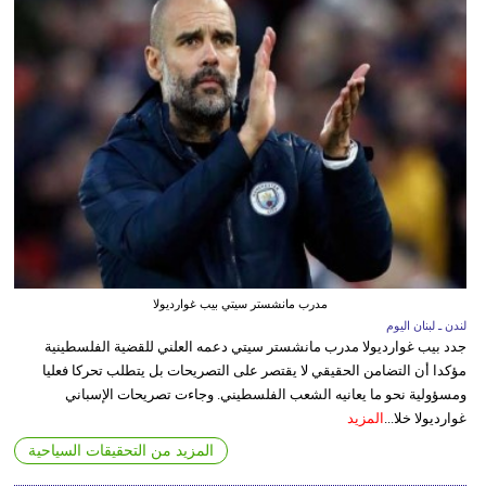
مدرب مانشستر سيتي بيب غوارديولا
لندن ـ لبنان اليوم
جدد بيب غوارديولا مدرب مانشستر سيتي دعمه العلني للقضية الفلسطينية
مؤكدا أن التضامن الحقيقي لا يقتصر على التصريحات بل يتطلب تحركا فعليا
ومسؤولية نحو ما يعانيه الشعب الفلسطيني. وجاءت تصريحات الإسباني
غوارديولا خلا...
المزيد
المزيد من التحقيقات السياحية