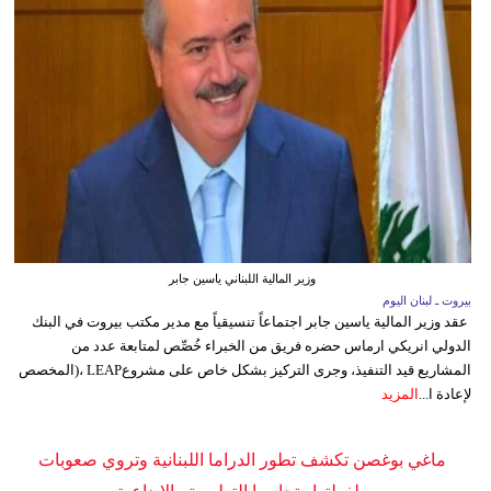
وزير المالية اللبناني ياسين جابر
بيروت ـ لبنان اليوم
عقد وزير المالية ياسين جابر اجتماعاً تنسيقياً مع مدير مكتب بيروت في البنك
الدولي انريكي ارماس حضره فريق من الخبراء خُصِّص لمتابعة عدد من
المشاريع قيد التنفيذ، وجرى التركيز بشكل خاص على مشروعLEAP ،(المخصص
لإعادة ا...
المزيد
ماغي بوغصن تكشف تطور الدراما اللبنانية وتروي صعوبات