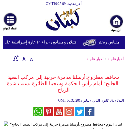
آخر تحديث GMT10:25:09
الرئيسية
أخبارعاجلة
رياضة
قتيلان ومصابون جراء 14 غارة إسرائيلية على شرق وجنوب لبنان
ثقافة
إقتصاد
أخبارعاجلة
»
أخبار عاجلة
فن
محافظ مطروح:أرسلنا مدمرة حربية إلى مركب الصيد
وموسيقى
"الجانح" أمام رأس الحكمة وسحبنا الطائرة بسبب شدة
الرياح
أزياء
00:32 2013 الثلاثاء ,08 كانون الثاني / يناير
GMT
صحة
وتغذية
سياحة