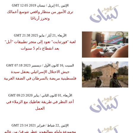
GMT 12:05 2019 الإثنين ,01 إبريل / نيسان
ترى الأمور من منظار واقعي تتوسع أعمالك
وتحرز أرباحًا
GMT 21:38 2025 الأربعاء ,21 أيار / مايو
لعبة "فورتنايت" تعود إلى متجر تطبيقات "أبل"
بعد انقطاع دام 5 سنوات
GMT 07:18 2023 السبت ,16 كانون الأول / ديسمبر
جيش الاحتلال الإسرائيلي يعتقل سيدة
فلسطينية مريضة بالسرطان في الضفة الغربية
GMT 09:23 2020 الأربعاء ,01 كانون الثاني / يناير
أعد النظر في طريقة تعاطيك مع الزملاء في
العمل
GMT 23:14 2021 الإثنين ,22 شباط / فبراير
مجموعة وليام بنهاليغونز عطر شرقيّ من عالم