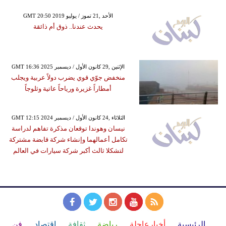
GMT 20:50 2019 الأحد ,21 تموز / يوليو
يحدث عندنا.. ذوق أم ذائقة
GMT 16:36 2025 الإثنين ,29 كانون الأول / ديسمبر
منخفض جوّي قوي يضرب دولاً عربية ويجلب
أمطاراً غزيرة ورياحاً عاتية وثلوجاً
GMT 12:15 2024 الثلاثاء ,24 كانون الأول / ديسمبر
نيسان وهوندا توقعان مذكرة تفاهم لدراسة
تكامل أعمالهما وإنشاء شركة قابضة مشتركة
لتشكلا ثالث أكبر شركة سيارات في العالم
الرئيسية
أخبارعاجلة
رياضة
ثقافة
إقتصاد
فن