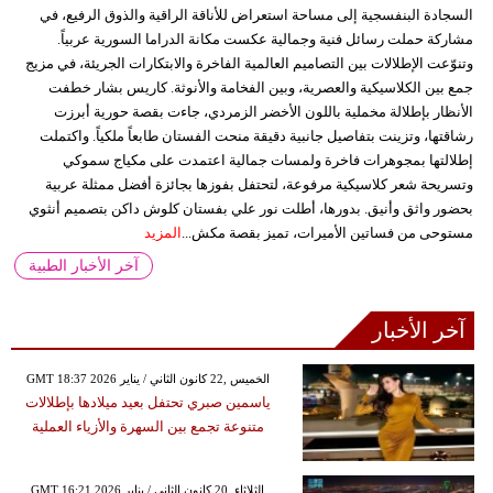
السجادة البنفسجية إلى مساحة استعراض للأناقة الراقية والذوق الرفيع، في
مشاركة حملت رسائل فنية وجمالية عكست مكانة الدراما السورية عربياً.
وتنوّعت الإطلالات بين التصاميم العالمية الفاخرة والابتكارات الجريئة، في مزيج
جمع بين الكلاسيكية والعصرية، وبين الفخامة والأنوثة. كاريس بشار خطفت
الأنظار بإطلالة مخملية باللون الأخضر الزمردي، جاءت بقصة حورية أبرزت
رشاقتها، وتزينت بتفاصيل جانبية دقيقة منحت الفستان طابعاً ملكياً. واكتملت
إطلالتها بمجوهرات فاخرة ولمسات جمالية اعتمدت على مكياج سموكي
وتسريحة شعر كلاسيكية مرفوعة، لتحتفل بفوزها بجائزة أفضل ممثلة عربية
بحضور واثق وأنيق. بدورها، أطلت نور علي بفستان كلوش داكن بتصميم أنثوي
مستوحى من فساتين الأميرات، تميز بقصة مكش...
المزيد
آخر الأخبار الطبية
آخر الأخبار
GMT 18:37 2026 الخميس ,22 كانون الثاني / يناير
ياسمين صبري تحتفل بعيد ميلادها بإطلالات
متنوعة تجمع بين السهرة والأزياء العملية
GMT 16:21 2026 الثلاثاء ,20 كانون الثاني / يناير