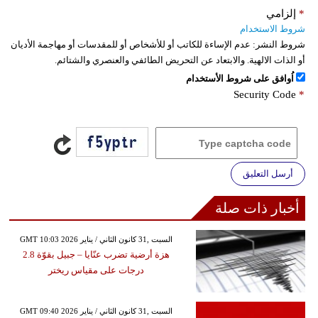
*
إلزامي
شروط الاستخدام
شروط النشر:
عدم الإساءة للكاتب أو للأشخاص أو للمقدسات أو مهاجمة الأديان
أو الذات الالهية. والابتعاد عن التحريض الطائفي والعنصري والشتائم.
اُوافق على شروط الأستخدام
Security Code
*
أرسل التعليق
أخبار ذات صلة
GMT 10:03 2026 السبت ,31 كانون الثاني / يناير
هزة أرضية تضرب عنّايا – جبيل بقوّة 2.8
درجات على مقياس ريختر
GMT 09:40 2026 السبت ,31 كانون الثاني / يناير