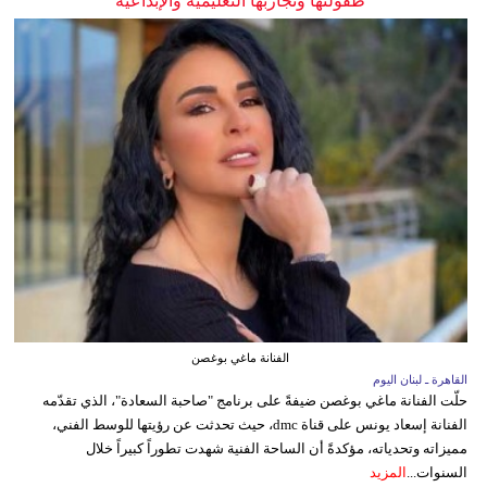
طفولتها وتجاربها التعليمية والإبداعية
الفنانة ماغي بوغصن
القاهرة ـ لبنان اليوم
حلّت الفنانة ماغي بوغصن ضيفةً على برنامج "صاحبة السعادة"، الذي تقدّمه
الفنانة إسعاد يونس على قناة dmc، حيث تحدثت عن رؤيتها للوسط الفني،
مميزاته وتحدياته، مؤكدةً أن الساحة الفنية شهدت تطوراً كبيراً خلال
السنوات...
المزيد