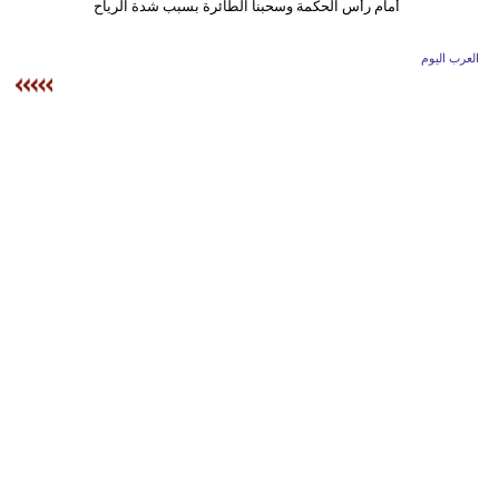
وسفر
ديكور
العرب اليوم
أخبار
إعلام
تعليم
مرأة
أزياء
إسلامية
علوم
وتكنولوجيا
بيئة