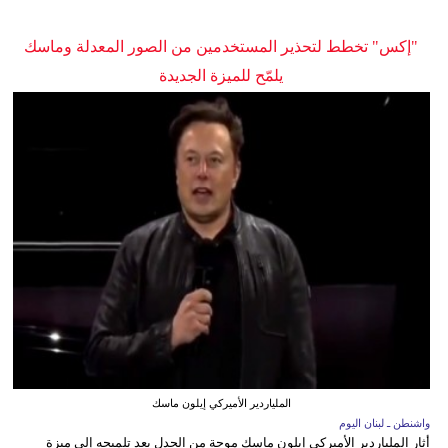
"إكس" تخطط لتحذير المستخدمين من الصور المعدلة وماسك
يلمّح للميزة الجديدة
الملياردير الأميركي إيلون ماسك
واشنطن ـ لبنان اليوم
أثار الملياردير الأميركي إيلون ماسك موجة من الجدل بعد تلميحه إلى ميزة