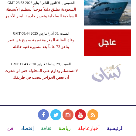
GMT 23:53 2026 الخميس ,01 كانون الثاني / يناير
السعودية تطلق دليلاً موحداً لتنظيم الأنشطة
السياحية الساحلية وتعزيز جاذبية البحر الأحمر
GMT 08:44 2025 السبت ,08 آذار/ مارس
وفاة الفنانة المغربية نعيمة سميح عن عمر
يناهز 73 عاماً بعد مسيرة فنية حافلة
GMT 12:43 2020 السبت ,29 شباط / فبراير
لا تستسلم وداوم على المحاولة حتى لو شعرت
أن بعض الحواجز تنصب في طريقك
الرئيسية
أخبارعاجلة
رياضة
ثقافة
إقتصاد
فن