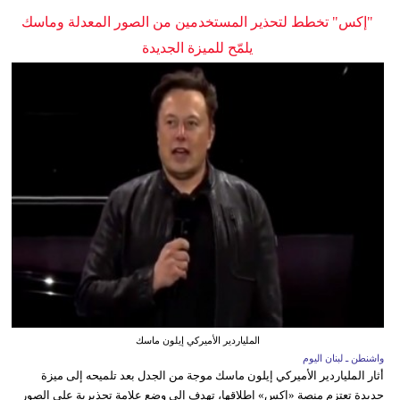
"إكس" تخطط لتحذير المستخدمين من الصور المعدلة وماسك
يلمّح للميزة الجديدة
الملياردير الأميركي إيلون ماسك
واشنطن ـ لبنان اليوم
أثار الملياردير الأميركي إيلون ماسك موجة من الجدل بعد تلميحه إلى ميزة
جديدة تعتزم منصة «إكس» إطلاقها، تهدف إلى وضع علامة تحذيرية على الصور