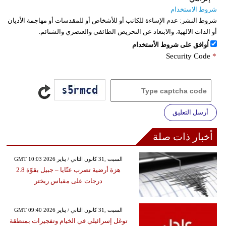
شروط الاستخدام
شروط النشر:
عدم الإساءة للكاتب أو للأشخاص أو للمقدسات أو مهاجمة الأديان
أو الذات الالهية. والابتعاد عن التحريض الطائفي والعنصري والشتائم.
اُوافق على شروط الأستخدام
Security Code
*
أرسل التعليق
أخبار ذات صلة
GMT 10:03 2026 السبت ,31 كانون الثاني / يناير
هزة أرضية تضرب عنّايا – جبيل بقوّة 2.8
درجات على مقياس ريختر
GMT 09:40 2026 السبت ,31 كانون الثاني / يناير
توغل إسرائيلي في الخيام وتفجيرات بمنطقة