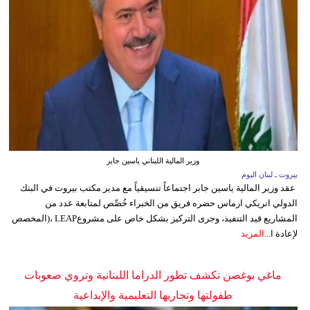
وزير المالية اللبناني ياسين جابر
بيروت ـ لبنان اليوم
عقد وزير المالية ياسين جابر اجتماعاً تنسيقياً مع مدير مكتب بيروت في البنك
الدولي انريكي ارماس حضره فريق من الخبراء خُصِّص لمتابعة عدد من
المشاريع قيد التنفيذ، وجرى التركيز بشكل خاص على مشروعLEAP ،(المخصص
لإعادة ا...
المزيد
ماغي بوغصن تكشف تطور الدراما اللبنانية وتروي صعوبات
طفولتها وتجاربها التعليمية والإبداعية