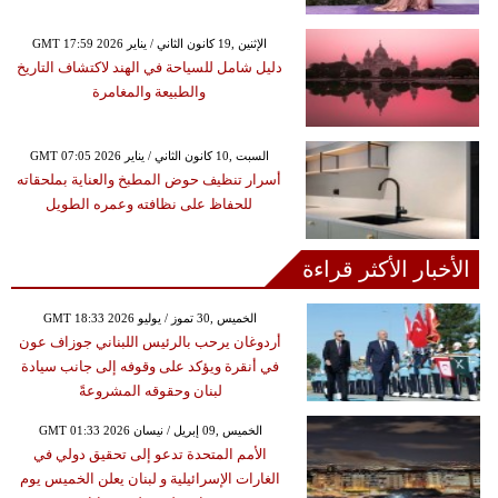
GMT 17:59 2026 الإثنين ,19 كانون الثاني / يناير
دليل شامل للسياحة في الهند لاكتشاف التاريخ
والطبيعة والمغامرة
GMT 07:05 2026 السبت ,10 كانون الثاني / يناير
أسرار تنظيف حوض المطبخ والعناية بملحقاته
للحفاظ على نظافته وعمره الطويل
الأخبار الأكثر قراءة
GMT 18:33 2026 الخميس ,30 تموز / يوليو
أردوغان يرحب بالرئيس اللبناني جوزاف عون
في أنقرة ويؤكد على وقوفه إلى جانب سيادة
لبنان وحقوقه المشروعةً
GMT 01:33 2026 الخميس ,09 إبريل / نيسان
الأمم المتحدة تدعو إلى تحقيق دولي في
الغارات الإسرائيلية و لبنان يعلن الخميس يوم