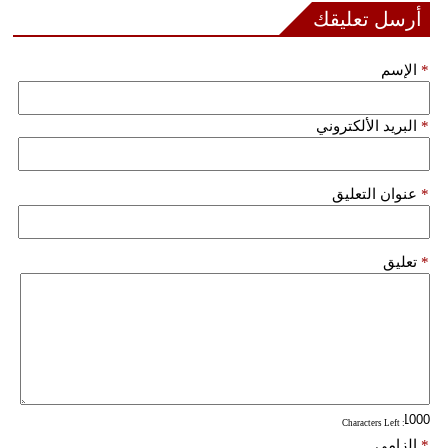
مدوَّنات
أرسل تعليقك
أبراج
*
الإسم
فيديو
*
البريد الألكتروني
سيارات
*
عنوان التعليق
*
تعليق
: Characters Left
*
إلزامي