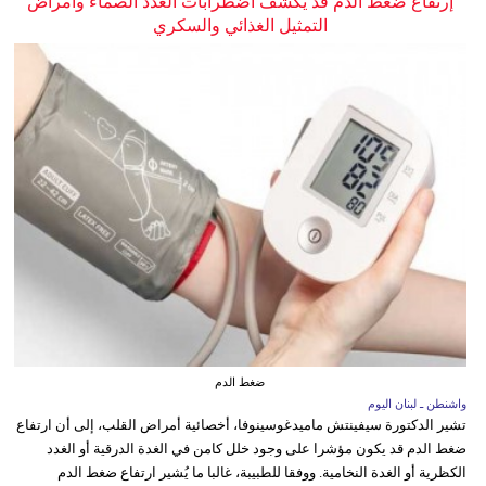
إرتفاع ضغط الدم قد يكشف اضطرابات الغدد الصماء وأمراض
التمثيل الغذائي والسكري
ضغط الدم
واشنطن ـ لبنان اليوم
تشير الدكتورة سيفينتش ماميدغوسينوفا، أخصائية أمراض القلب، إلى أن ارتفاع
ضغط الدم قد يكون مؤشرا على وجود خلل كامن في الغدة الدرقية أو الغدد
الكظرية أو الغدة النخامية. ووفقا للطبيبة، غالبا ما يُشير ارتفاع ضغط الدم