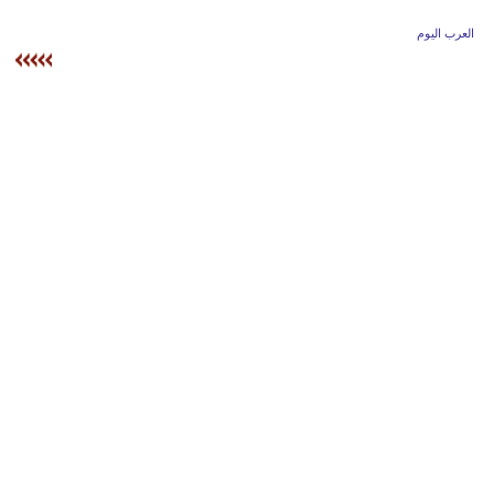
وسفر
العرب اليوم
ديكور
أخبار
إعلام
تعليم
مرأة
أزياء
إسلامية
علوم
وتكنولوجيا
بيئة