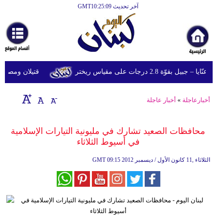
آخر تحديث GMT10:25:09
الرئيسية
أخبارعاجلة
رياضة
قوّة 2.8 درجات على مقياس ريختر
قتيلان ومصابون جراء 14 غارة إسرائيلية على شرق 
ثقافة
إقتصاد
أخبارعاجلة
»
أخبار عاجلة
فن
محافظات الصعيد تشارك في مليونية التيارات الإسلامية
وموسيقى
في أسيوط الثلاثاء
أزياء
09:15 2012 الثلاثاء ,11 كانون الأول / ديسمبر
GMT
صحة
وتغذية
سياحة