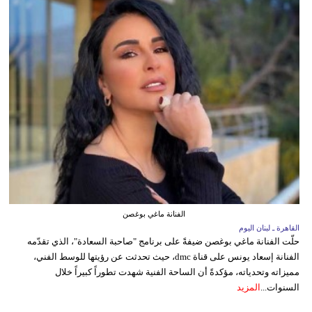
الفنانة ماغي بوغصن
القاهرة ـ لبنان اليوم
حلّت الفنانة ماغي بوغصن ضيفةً على برنامج "صاحبة السعادة"، الذي تقدّمه
الفنانة إسعاد يونس على قناة dmc، حيث تحدثت عن رؤيتها للوسط الفني،
مميزاته وتحدياته، مؤكدةً أن الساحة الفنية شهدت تطوراً كبيراً خلال
السنوات...
المزيد