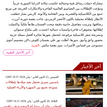
مشاركة حملت رسائل فنية وجمالية عكست مكانة الدراما السورية عربياً.
وتنوّعت الإطلالات بين التصاميم العالمية الفاخرة والابتكارات الجريئة، في مزيج
جمع بين الكلاسيكية والعصرية، وبين الفخامة والأنوثة. كاريس بشار خطفت
الأنظار بإطلالة مخملية باللون الأخضر الزمردي، جاءت بقصة حورية أبرزت
رشاقتها، وتزينت بتفاصيل جانبية دقيقة منحت الفستان طابعاً ملكياً. واكتملت
إطلالتها بمجوهرات فاخرة ولمسات جمالية اعتمدت على مكياج سموكي
وتسريحة شعر كلاسيكية مرفوعة، لتحتفل بفوزها بجائزة أفضل ممثلة عربية
بحضور واثق وأنيق. بدورها، أطلت نور علي بفستان كلوش داكن بتصميم أنثوي
مستوحى من فساتين الأميرات، تميز بقصة مكش...
المزيد
آخر الأخبار الطبية
آخر الأخبار
GMT 18:37 2026 الخميس ,22 كانون الثاني / يناير
ياسمين صبري تحتفل بعيد ميلادها بإطلالات
متنوعة تجمع بين السهرة والأزياء العملية
GMT 16:21 2026 الثلاثاء ,20 كانون الثاني / يناير
الخطيب يؤكد أن مشاركة السعودية في دافوس