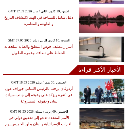
GMT 17:59 2026 الإثنين ,19 كانون الثاني / يناير
دليل شامل للسياحة في الهند لاكتشاف التاريخ
والطبيعة والمغامرة
GMT 07:05 2026 السبت ,10 كانون الثاني / يناير
أسرار تنظيف حوض المطبخ والعناية بملحقاته
للحفاظ على نظافته وعمره الطويل
الأخبار الأكثر قراءة
GMT 18:33 2026 الخميس ,30 تموز / يوليو
أردوغان يرحب بالرئيس اللبناني جوزاف عون
في أنقرة ويؤكد على وقوفه إلى جانب سيادة
لبنان وحقوقه المشروعةً
GMT 01:33 2026 الخميس ,09 إبريل / نيسان
الأمم المتحدة تدعو إلى تحقيق دولي في
الغارات الإسرائيلية و لبنان يعلن الخميس يوم