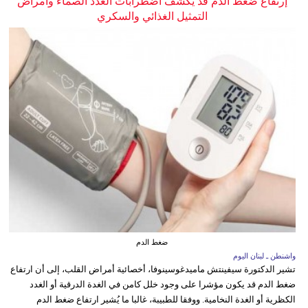
إرتفاع ضغط الدم قد يكشف اضطرابات الغدد الصماء وأمراض
التمثيل الغذائي والسكري
ضغط الدم
واشنطن ـ لبنان اليوم
تشير الدكتورة سيفينتش ماميدغوسينوفا، أخصائية أمراض القلب، إلى أن ارتفاع
ضغط الدم قد يكون مؤشرا على وجود خلل كامن في الغدة الدرقية أو الغدد
الكظرية أو الغدة النخامية. ووفقا للطبيبة، غالبا ما يُشير ارتفاع ضغط الدم