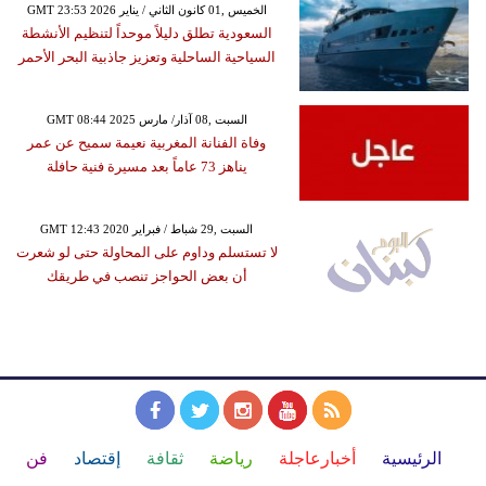
GMT 23:53 2026 الخميس ,01 كانون الثاني / يناير
السعودية تطلق دليلاً موحداً لتنظيم الأنشطة
السياحية الساحلية وتعزيز جاذبية البحر الأحمر
GMT 08:44 2025 السبت ,08 آذار/ مارس
وفاة الفنانة المغربية نعيمة سميح عن عمر
يناهز 73 عاماً بعد مسيرة فنية حافلة
GMT 12:43 2020 السبت ,29 شباط / فبراير
لا تستسلم وداوم على المحاولة حتى لو شعرت
أن بعض الحواجز تنصب في طريقك
الرئيسية
أخبارعاجلة
رياضة
ثقافة
إقتصاد
فن