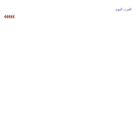
وسفر
العرب اليوم
ديكور
أخبار
إعلام
تعليم
مرأة
أزياء
إسلامية
علوم
وتكنولوجيا
بيئة