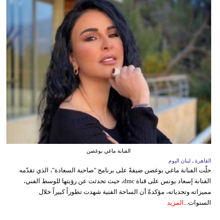
الفنانة ماغي بوغصن
القاهرة ـ لبنان اليوم
حلّت الفنانة ماغي بوغصن ضيفةً على برنامج "صاحبة السعادة"، الذي تقدّمه
الفنانة إسعاد يونس على قناة dmc، حيث تحدثت عن رؤيتها للوسط الفني،
مميزاته وتحدياته، مؤكدةً أن الساحة الفنية شهدت تطوراً كبيراً خلال
السنوات...
المزيد