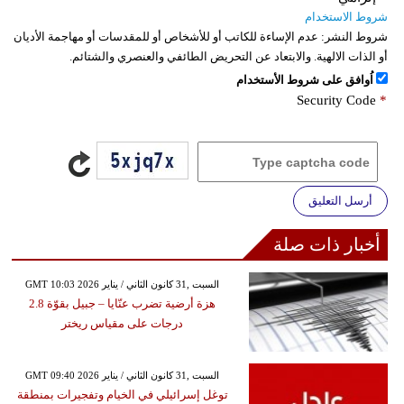
شروط الاستخدام
شروط النشر:
عدم الإساءة للكاتب أو للأشخاص أو للمقدسات أو مهاجمة الأديان
أو الذات الالهية. والابتعاد عن التحريض الطائفي والعنصري والشتائم.
اُوافق على شروط الأستخدام
Security Code
*
أرسل التعليق
أخبار ذات صلة
GMT 10:03 2026 السبت ,31 كانون الثاني / يناير
هزة أرضية تضرب عنّايا – جبيل بقوّة 2.8
درجات على مقياس ريختر
GMT 09:40 2026 السبت ,31 كانون الثاني / يناير
توغل إسرائيلي في الخيام وتفجيرات بمنطقة