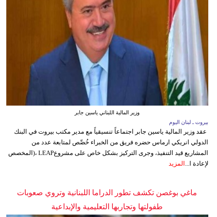
وزير المالية اللبناني ياسين جابر
بيروت ـ لبنان اليوم
عقد وزير المالية ياسين جابر اجتماعاً تنسيقياً مع مدير مكتب بيروت في البنك
الدولي انريكي ارماس حضره فريق من الخبراء خُصِّص لمتابعة عدد من
المشاريع قيد التنفيذ، وجرى التركيز بشكل خاص على مشروعLEAP ،(المخصص
لإعادة ا...
المزيد
ماغي بوغصن تكشف تطور الدراما اللبنانية وتروي صعوبات
طفولتها وتجاربها التعليمية والإبداعية