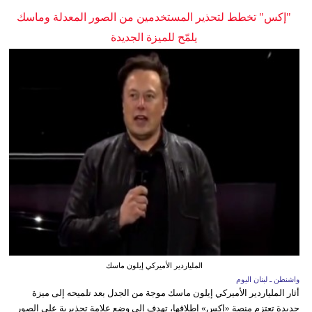
"إكس" تخطط لتحذير المستخدمين من الصور المعدلة وماسك
يلمّح للميزة الجديدة
الملياردير الأميركي إيلون ماسك
واشنطن ـ لبنان اليوم
أثار الملياردير الأميركي إيلون ماسك موجة من الجدل بعد تلميحه إلى ميزة
جديدة تعتزم منصة «إكس» إطلاقها، تهدف إلى وضع علامة تحذيرية على الصور