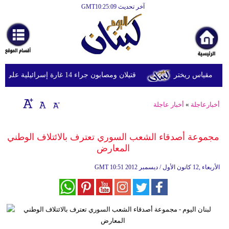
آخر تحديث GMT10:25:09
الرئيسية
أخبارعاجلة
رياضة
قتيلان ومصابون جراء 14 غارة إسرائيلية على شرق وجنوب لبنان
ثقافة
إقتصاد
أخبارعاجلة
»
أخبار عاجلة
فن
مجموعة أصدقاء الشعب السوري تعترف بالائتلاف الوطني
وموسيقى
المعارض
أزياء
10:51 2012 الأربعاء ,12 كانون الأول / ديسمبر
GMT
صحة
وتغذية
سياحة