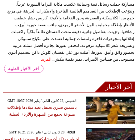
مشاركة حملت رسائل فنية وجمالية عكست مكانة الدراما السورية عربياً.
وتنوّعت الإطلالات بين التصاميم العالمية الفاخرة والابتكارات الجريئة، في مزيج
جمع بين الكلاسيكية والعصرية، وبين الفخامة والأنوثة. كاريس بشار خطفت
الأنظار بإطلالة مخملية باللون الأخضر الزمردي، جاءت بقصة حورية أبرزت
رشاقتها، وتزينت بتفاصيل جانبية دقيقة منحت الفستان طابعاً ملكياً. واكتملت
إطلالتها بمجوهرات فاخرة ولمسات جمالية اعتمدت على مكياج سموكي
وتسريحة شعر كلاسيكية مرفوعة، لتحتفل بفوزها بجائزة أفضل ممثلة عربية
بحضور واثق وأنيق. بدورها، أطلت نور علي بفستان كلوش داكن بتصميم أنثوي
مستوحى من فساتين الأميرات، تميز بقصة مكش...
المزيد
آخر الأخبار الطبية
آخر الأخبار
GMT 18:37 2026 الخميس ,22 كانون الثاني / يناير
ياسمين صبري تحتفل بعيد ميلادها بإطلالات
متنوعة تجمع بين السهرة والأزياء العملية
GMT 16:21 2026 الثلاثاء ,20 كانون الثاني / يناير
الخطيب يؤكد أن مشاركة السعودية في دافوس