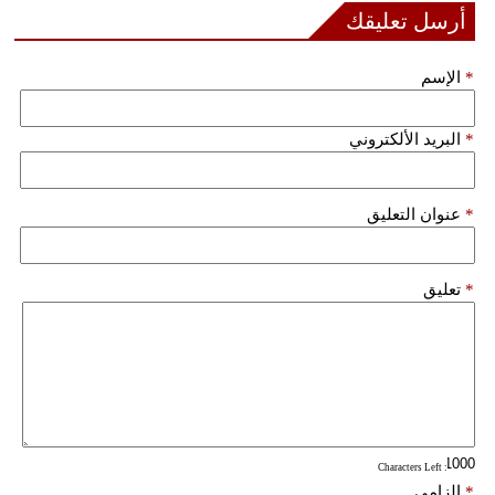
مدوَّنات
أرسل تعليقك
أبراج
*
الإسم
فيديو
*
البريد الألكتروني
سيارات
*
عنوان التعليق
*
تعليق
: Characters Left
*
إلزامي