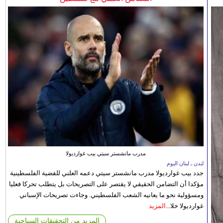
مدرب مانشستر سيتي بيب غوارديولا
لندن ـ لبنان اليوم
جدد بيب غوارديولا مدرب مانشستر سيتي دعمه العلني للقضية الفلسطينية
مؤكدا أن التضامن الحقيقي لا يقتصر على التصريحات بل يتطلب تحركا فعليا
ومسؤولية نحو ما يعانيه الشعب الفلسطيني. وجاءت تصريحات الإسباني
غوارديولا خلا...
المزيد
المزيد من التحقيقات السياحية