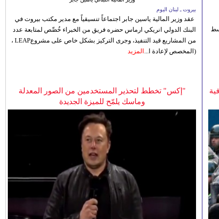
بيروت ـ لبنان اليوم
عقد وزير المالية ياسين جابر اجتماعاً تنسيقياً مع مدير مكتب بيروت في
 للوسط
البنك الدولي انريكي ارماس حضره فريق من الخبراء خُصِّص لمتابعة عدد
من المشاريع قيد التنفيذ، وجرى التركيز بشكل خاص على مشروعLEAP ،
(المخصص لإعادة ا...
المزيد
ية
"إكس" تخطط لتحذير المستخدمين من الصور المعدلة
وماسك يلمّح للميزة الجديدة