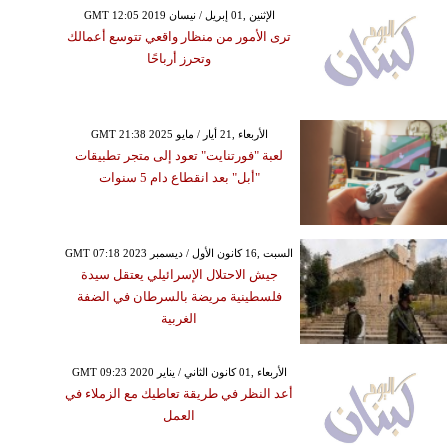
GMT 12:05 2019 الإثنين ,01 إبريل / نيسان
ترى الأمور من منظار واقعي تتوسع أعمالك
وتحرز أرباحًا
GMT 21:38 2025 الأربعاء ,21 أيار / مايو
لعبة "فورتنايت" تعود إلى متجر تطبيقات
"أبل" بعد انقطاع دام 5 سنوات
GMT 07:18 2023 السبت ,16 كانون الأول / ديسمبر
جيش الاحتلال الإسرائيلي يعتقل سيدة
فلسطينية مريضة بالسرطان في الضفة
الغربية
GMT 09:23 2020 الأربعاء ,01 كانون الثاني / يناير
أعد النظر في طريقة تعاطيك مع الزملاء في
العمل