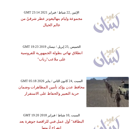
GMT 23:14 2021 الإثنين ,22 شباط / فبراير
مجموعة وليام بنهاليغونز عطر شرقيّ من
عالم الخيال
GMT 19:23 2019 الخميس ,25 إبريل / نيسان
انطلاق نهائي بطولة الجمهورية للفروسية
على ملاعب"رباب"
GMT 05:18 2026 السبت ,24 كانون الثاني / يناير
محافظ عدن يؤكد تأمين المظاهرات وضمان
حرية التعبير والحفاظ على الاستقرار
GMT 19:20 2018 السبت ,10 شباط / فبراير
البطاقة" أول عمل فني للراقصة جوهرة بعد
انفراج أزمتها