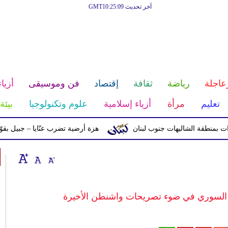
آخر تحديث GMT10:25:09
عاجلة
رياضة
ثقافة
إقتصاد
فن وموسيقى
أزياء
تعليم
مرأة
أزياء إسلامية
علوم وتكنولوجيا
بيئة
ة الشاليهات جنوب لبنان
هزة أرضية تضرب عنّايا – جبيل بقوّة 2.8 درجات على مقياس ريختر
السوري في ضوء تصريحات واشنطن الأخيرة