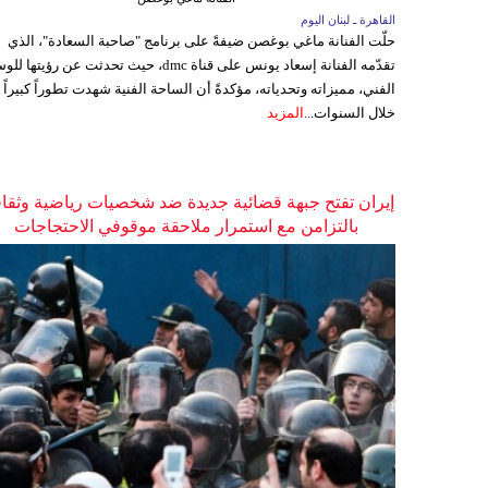
القاهرة ـ لبنان اليوم
حلّت الفنانة ماغي بوغصن ضيفةً على برنامج "صاحبة السعادة"، الذي
تقدّمه الفنانة إسعاد يونس على قناة dmc، حيث تحدثت عن رؤيتها
الفني، مميزاته وتحدياته، مؤكدةً أن الساحة الفنية شهدت تطوراً كبيراً
خلال السنوات...
المزيد
إيران تفتح جبهة قضائية جديدة ضد شخصيات رياضية وثقاف
بالتزامن مع استمرار ملاحقة موقوفي الاحتجاجات