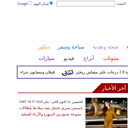
البحث
لبنان اليوم
Google
صحة وتغذية
سياحة وسفر
ديكور
مدونات
أبراج
فيديو
سيارات
قتيلان ومصابون جراء 14 غارة إسرائيلية على شرق وجنوب لبنان
آخر الأخبار
GMT 18:37 2026 الخميس ,22 كانون الثاني / يناير
ياسمين صبري تحتفل بعيد ميلادها بإطلالات
متنوعة تجمع بين السهرة والأزياء العملية