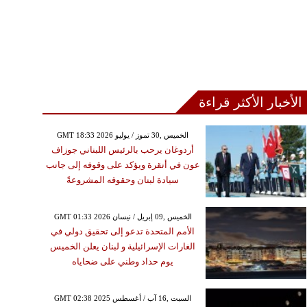
الأخبار الأكثر قراءة
GMT 18:33 2026 الخميس ,30 تموز / يوليو
أردوغان يرحب بالرئيس اللبناني جوزاف
عون في أنقرة ويؤكد على وقوفه إلى جانب
سيادة لبنان وحقوقه المشروعةً
GMT 01:33 2026 الخميس ,09 إبريل / نيسان
الأمم المتحدة تدعو إلى تحقيق دولي في
الغارات الإسرائيلية و لبنان يعلن الخميس
يوم حداد وطني على ضحاياه
GMT 02:38 2025 السبت ,16 آب / أغسطس