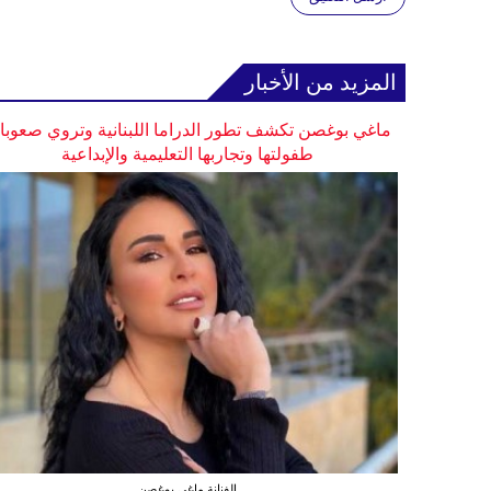
المزيد من الأخبار
ماغي بوغصن تكشف تطور الدراما اللبنانية وتروي صعوب
طفولتها وتجاربها التعليمية والإبداعية
الفنانة ماغي بوغصن