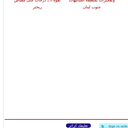
وتفجيرات بمنطقة الشاليهات
بقوّة 2.8 درجات على مقياس
جنوب لبنان
ريختر
تعليقك كزائر