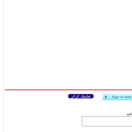
تعليقك كزائر
وني