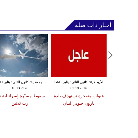
أخبار ذات صلة
الثلاثاء ,27 كانون الثاني / يناير GMT
الأربعاء ,28 كانون الثاني / يناير GMT
الجمعة ,30 كانون
10:13 2026
07:19 2026
18:47
دة تضرب لبنان
عبوات متفجرة تستهدف بلدة
سقوط مسيّرة إسرائيلية 
2 درجات على مقياس
يارون جنوبي لبنان
رب ثلاثين
تر