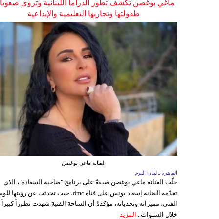
ماغي بوغصن تكشف تطور الدراما اللبنانية وتروي صعوب
طفولتها وتجاربها التعليمية والإبداعية
الفنانة ماغي بوغصن
القاهرة ـ لبنان اليوم
حلّت الفنانة ماغي بوغصن ضيفةً على برنامج "صاحبة السعادة"، الذي
تقدّمه الفنانة إسعاد يونس على قناة dmc، حيث تحدثت عن رؤيتها
الفني، مميزاته وتحدياته، مؤكدةً أن الساحة الفنية شهدت تطوراً كبيراً
خلال السنوات...
المزيد