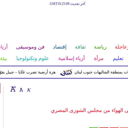
آخر تحديث GMT10:25:09
عاجلة
رياضة
ثقافة
إقتصاد
فن وموسيقى
أزياء
تعليم
مرأة
أزياء إسلامية
علوم وتكنولوجيا
بيئة
ة الشاليهات جنوب لبنان
هزة أرضية تضرب عنّايا – جبيل بقوّة 2.8 درجات على مقياس ريختر
على الهواء من مجلس الشورى المصري