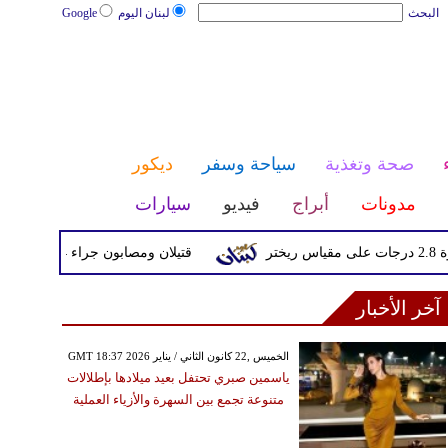
البحث
لبنان اليوم
Google
صحة وتغذية
سياحة وسفر
ديكور
مدونات
أبراج
فيديو
سيارات
قتيلان ومصابون جراء 14 غارة إسرائيلية على شرق وجنوب لبنان
آخر الأخبار
GMT 18:37 2026 الخميس ,22 كانون الثاني / يناير
ياسمين صبري تحتفل بعيد ميلادها بإطلالات
متنوعة تجمع بين السهرة والأزياء العملية