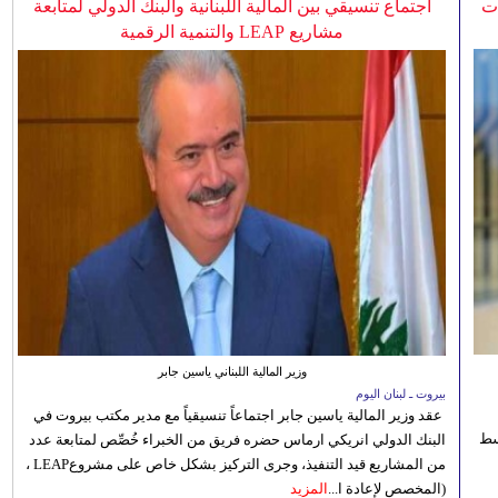
ات
اجتماع تنسيقي بين المالية اللبنانية والبنك الدولي لمتابعة
مشاريع LEAP والتنمية الرقمية
وزير المالية اللبناني ياسين جابر
بيروت ـ لبنان اليوم
عقد وزير المالية ياسين جابر اجتماعاً تنسيقياً مع مدير مكتب بيروت في
 للوسط
البنك الدولي انريكي ارماس حضره فريق من الخبراء خُصِّص لمتابعة عدد
من المشاريع قيد التنفيذ، وجرى التركيز بشكل خاص على مشروعLEAP ،
(المخصص لإعادة ا...
المزيد