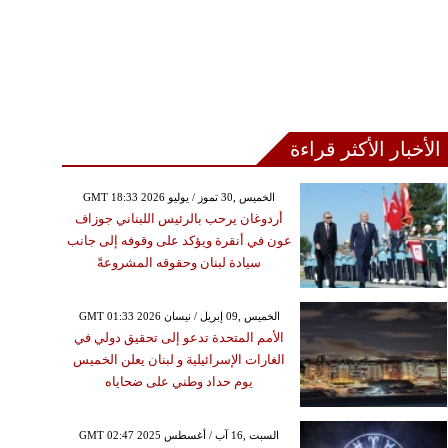
الأخبار الأكثر قراءة
GMT 18:33 2026 الخميس ,30 تموز / يوليو
أردوغان يرحب بالرئيس اللبناني جوزاف
عون في أنقرة ويؤكد على وقوفه إلى جانب
سيادة لبنان وحقوقه المشروعةً
GMT 01:33 2026 الخميس ,09 إبريل / نيسان
الأمم المتحدة تدعو إلى تحقيق دولي في
الغارات الإسرائيلية و لبنان يعلن الخميس
يوم حداد وطني على ضحاياه
GMT 02:47 2025 السبت ,16 آب / أغسطس