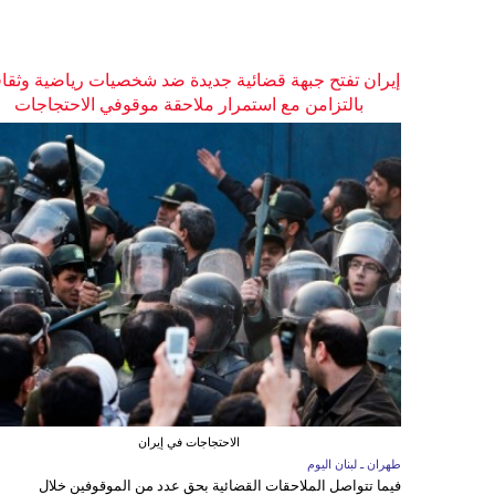
إيران تفتح جبهة قضائية جديدة ضد شخصيات رياضية وثقاف
بالتزامن مع استمرار ملاحقة موقوفي الاحتجاجات
الاحتجاجات في إيران
طهران ـ لبنان اليوم
فيما تتواصل الملاحقات القضائية بحق عدد من الموقوفين خلال