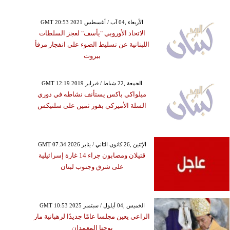
GMT 20:53 2021 الأربعاء ,04 آب / أغسطس
الاتحاد الأوروبي "يأسف" لعجز السلطات
اللبنانية عن تسليط الضوء على انفجار مرفأ
بيروت
GMT 12:19 2019 الجمعة ,22 شباط / فبراير
ميلواكي باكس يستأنف نشاطه في دوري
السلة الأميركي بفوز ثمين على سلتيكس
GMT 07:34 2026 الإثنين ,26 كانون الثاني / يناير
قتيلان ومصابون جراء 14 غارة إسرائيلية
على شرق وجنوب لبنان
GMT 10:53 2025 الخميس ,04 أيلول / سبتمبر
الراعي يعين مجلسا عامًا جديدًا لرهبانية مار
يوحنا المعمدان