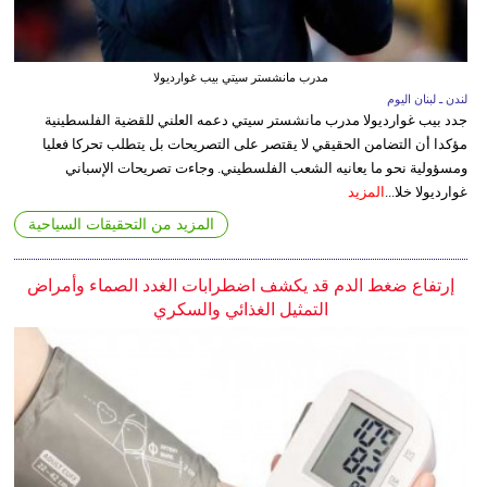
مدرب مانشستر سيتي بيب غوارديولا
لندن ـ لبنان اليوم
جدد بيب غوارديولا مدرب مانشستر سيتي دعمه العلني للقضية الفلسطينية
مؤكدا أن التضامن الحقيقي لا يقتصر على التصريحات بل يتطلب تحركا فعليا
ومسؤولية نحو ما يعانيه الشعب الفلسطيني. وجاءت تصريحات الإسباني
غوارديولا خلا...
المزيد
المزيد من التحقيقات السياحية
إرتفاع ضغط الدم قد يكشف اضطرابات الغدد الصماء وأمراض
التمثيل الغذائي والسكري