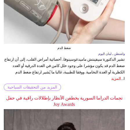
ضغط الدم
واشنطن ـ لبنان اليوم
تشير الدكتورة سيفينتش ماميدغوسينوفا، أخصائية أمراض القلب، إلى أن ارتفاع
ضغط الدم قد يكون مؤشرا على وجود خلل كامن في الغدة الدرقية أو الغدد
الكظرية أو الغدة النخامية. ووفقا للطبيبة، غالبا ما يُشير ارتفاع ضغط الدم
ا...
المزيد
المزيد من التحقيقات السياحية
نجمات الدراما السورية يخطفن الأنظار بإطلالات راقية في حفل
Joy Awards