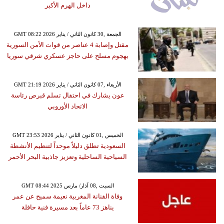
داخل الهرم الأكبر
GMT 08:22 2026 الجمعة ,30 كانون الثاني / يناير
مقتل وإصابة 4 عناصر من قوات الأمن السورية
بهجوم مسلح على حاجز عسكري شرقي سوريا
GMT 21:19 2026 الأربعاء ,07 كانون الثاني / يناير
عون يشارك في احتفال تسلم قبرص رئاسة
الاتحاد الأوروبي
GMT 23:53 2026 الخميس ,01 كانون الثاني / يناير
السعودية تطلق دليلاً موحداً لتنظيم الأنشطة
السياحية الساحلية وتعزيز جاذبية البحر الأحمر
GMT 08:44 2025 السبت ,08 آذار/ مارس
وفاة الفنانة المغربية نعيمة سميح عن عمر
يناهز 73 عاماً بعد مسيرة فنية حافلة