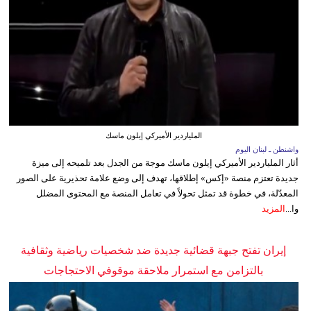
الملياردير الأميركي إيلون ماسك
واشنطن ـ لبنان اليوم
أثار الملياردير الأميركي إيلون ماسك موجة من الجدل بعد تلميحه إلى ميزة
جديدة تعتزم منصة «إكس» إطلاقها، تهدف إلى وضع علامة تحذيرية على الصور
المعدّلة، في خطوة قد تمثل تحولاً في تعامل المنصة مع المحتوى المضلل
وا...
المزيد
إيران تفتح جبهة قضائية جديدة ضد شخصيات رياضية وثقافية
بالتزامن مع استمرار ملاحقة موقوفي الاحتجاجات