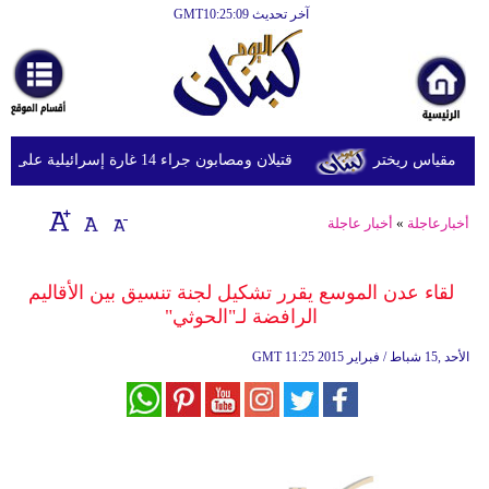
آخر تحديث GMT10:25:09
الرئيسية
أخبارعاجلة
رياضة
قتيلان ومصابون جراء 14 غارة إسرائيلية على شرق وجنوب لبنان
ثقافة
إقتصاد
أخبارعاجلة
»
أخبار عاجلة
فن
لقاء عدن الموسع يقرر تشكيل لجنة تنسيق بين الأقاليم
وموسيقى
الرافضة لـ"الحوثي"
أزياء
11:25 2015 الأحد ,15 شباط / فبراير
GMT
صحة
وتغذية
سياحة