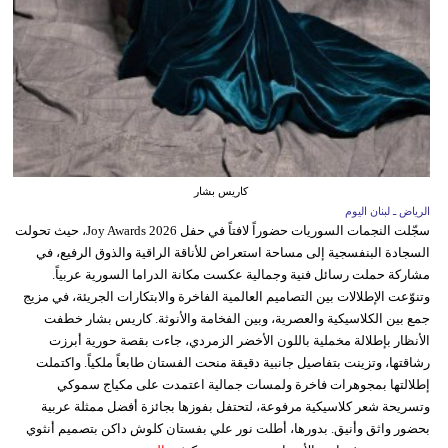
كاريس بشار
الرياض ـ لبنان اليوم
سجّلت النجمات السوريات حضوراً لافتاً في حفل Joy Awards 2026، حيث تحولت
السجادة البنفسجية إلى مساحة استعراض للأناقة الراقية والذوق الرفيع، في
مشاركة حملت رسائل فنية وجمالية عكست مكانة الدراما السورية عربياً.
وتنوّعت الإطلالات بين التصاميم العالمية الفاخرة والابتكارات الجريئة، في مزيج
جمع بين الكلاسيكية والعصرية، وبين الفخامة والأنوثة. كاريس بشار خطفت
الأنظار بإطلالة مخملية باللون الأخضر الزمردي، جاءت بقصة حورية أبرزت
رشاقتها، وتزينت بتفاصيل جانبية دقيقة منحت الفستان طابعاً ملكياً. واكتملت
إطلالتها بمجوهرات فاخرة ولمسات جمالية اعتمدت على مكياج سموكي
وتسريحة شعر كلاسيكية مرفوعة، لتحتفل بفوزها بجائزة أفضل ممثلة عربية
بحضور واثق وأنيق. بدورها، أطلت نور علي بفستان كلوش داكن بتصميم أنثوي