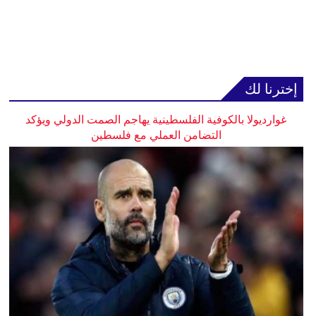
إخترنا لك
غوارديولا بالكوفية الفلسطينية يهاجم الصمت الدولي ويؤكد
التضامن العملي مع فلسطين