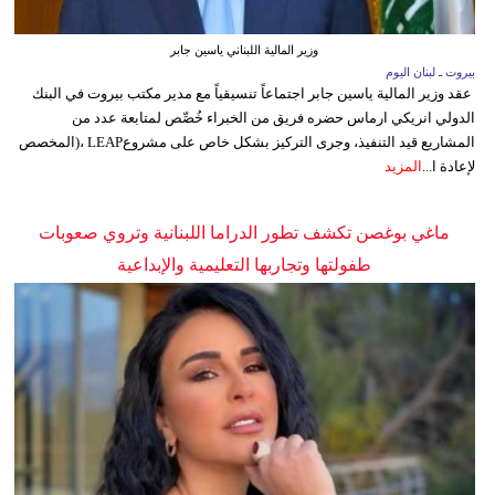
وزير المالية اللبناني ياسين جابر
بيروت ـ لبنان اليوم
عقد وزير المالية ياسين جابر اجتماعاً تنسيقياً مع مدير مكتب بيروت في البنك
الدولي انريكي ارماس حضره فريق من الخبراء خُصِّص لمتابعة عدد من
المشاريع قيد التنفيذ، وجرى التركيز بشكل خاص على مشروعLEAP ،(المخصص
لإعادة ا...
المزيد
ماغي بوغصن تكشف تطور الدراما اللبنانية وتروي صعوبات
طفولتها وتجاربها التعليمية والإبداعية