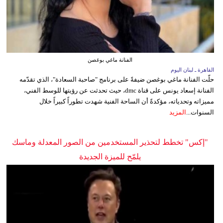
الفنانة ماغي بوغصن
القاهرة ـ لبنان اليوم
حلّت الفنانة ماغي بوغصن ضيفةً على برنامج "صاحبة السعادة"، الذي تقدّمه
الفنانة إسعاد يونس على قناة dmc، حيث تحدثت عن رؤيتها للوسط الفني،
مميزاته وتحدياته، مؤكدةً أن الساحة الفنية شهدت تطوراً كبيراً خلال
السنوات...
المزيد
"إكس" تخطط لتحذير المستخدمين من الصور المعدلة وماسك
يلمّح للميزة الجديدة