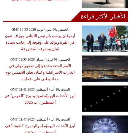
الأخبار الأكثر قراءة
GMT 18:33 2026 الخميس ,30 تموز / يوليو
أردوغان يرحب بالرئيس اللبناني جوزاف عون
في أنقرة ويؤكد على وقوفه إلى جانب سيادة
لبنان وحقوقه المشروعةً
GMT 01:33 2026 الخميس ,09 إبريل / نيسان
الأمم المتحدة تدعو إلى تحقيق دولي في
الغارات الإسرائيلية و لبنان يعلن الخميس يوم
حداد وطني على ضحاياه
GMT 02:41 2025 السبت ,16 آب / أغسطس
أبرز الأحداث اليوميّة لمواليد برج "القوس" في
أغسطس/ آب 2025
GMT 02:47 2025 السبت ,16 آب / أغسطس
أبرز الأحداث اليوميّة لمواليد برج "الحوت" في
أغسطس/ آب 2025