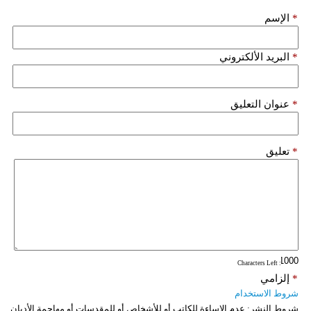
مدوَّنات
*
الإسم
أبراج
*
البريد الألكتروني
فيديو
سيارات
*
عنوان التعليق
*
تعليق
: Characters Left
*
إلزامي
شروط الاستخدام
شروط النشر:
عدم الإساءة للكاتب أو للأشخاص أو للمقدسات أو مهاجمة الأديان