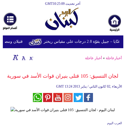
آخر تحديث GMT10:25:09
الرئيسية
أخبارعاجلة
رياضة
قوّة 2.8 درجات على مقياس ريختر
قتيلان ومصابون جراء 14 غارة إسرائيلية على شرق 
ثقافة
إقتصاد
أخبارعاجلة
»
أخبار عاجلة
فن
لجان التنسيق: 105 قتلى بنيران قوات الأسد في سورية
وموسيقى
13:24 2013 الأربعاء ,02 كانون الثاني / يناير
GMT
أزياء
صحة
وتغذية
سياحة
العرب اليوم