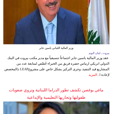
وزير المالية اللبناني ياسين جابر
بيروت ـ لبنان اليوم
عقد وزير المالية ياسين جابر اجتماعاً تنسيقياً مع مدير مكتب بيروت في البنك
الدولي انريكي ارماس حضره فريق من الخبراء خُصِّص لمتابعة عدد من
المشاريع قيد التنفيذ، وجرى التركيز بشكل خاص على مشروعLEAP ،(المخصص
لإعادة ا...
المزيد
ماغي بوغصن تكشف تطور الدراما اللبنانية وتروي صعوبات
طفولتها وتجاربها التعليمية والإبداعية