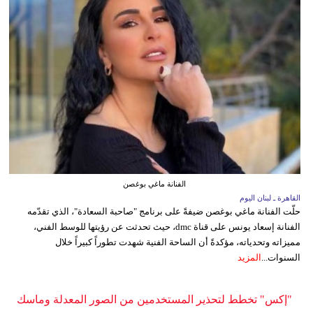
الفنانة ماغي بوغصن
القاهرة ـ لبنان اليوم
حلّت الفنانة ماغي بوغصن ضيفةً على برنامج "صاحبة السعادة"، الذي تقدّمه
الفنانة إسعاد يونس على قناة dmc، حيث تحدثت عن رؤيتها للوسط الفني،
مميزاته وتحدياته، مؤكدةً أن الساحة الفنية شهدت تطوراً كبيراً خلال
السنوات...
المزيد
"إكس" تخطط لتحذير المستخدمين من الصور المعدلة وماسك