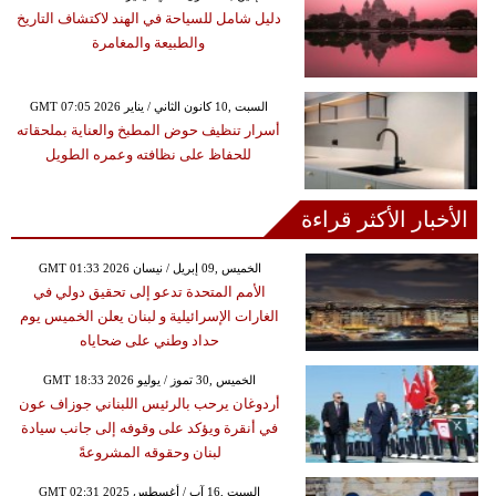
دليل شامل للسياحة في الهند لاكتشاف التاريخ
والطبيعة والمغامرة
GMT 07:05 2026 السبت ,10 كانون الثاني / يناير
أسرار تنظيف حوض المطبخ والعناية بملحقاته
للحفاظ على نظافته وعمره الطويل
الأخبار الأكثر قراءة
GMT 01:33 2026 الخميس ,09 إبريل / نيسان
الأمم المتحدة تدعو إلى تحقيق دولي في
الغارات الإسرائيلية و لبنان يعلن الخميس يوم
حداد وطني على ضحاياه
GMT 18:33 2026 الخميس ,30 تموز / يوليو
أردوغان يرحب بالرئيس اللبناني جوزاف عون
في أنقرة ويؤكد على وقوفه إلى جانب سيادة
لبنان وحقوقه المشروعةً
GMT 02:31 2025 السبت ,16 آب / أغسطس