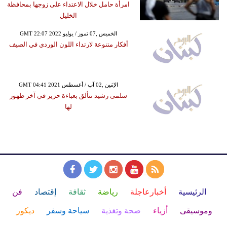
امرأة حامل خلال الاعتداء على زوجها بمحافظة
الخليل
GMT 22:07 2022 الخميس ,07 تموز / يوليو
أفكار متنوعة لارتداء اللون الوردي في الصيف
GMT 04:41 2021 الإثنين ,02 آب / أغسطس
سلمى رشيد تتألق بعباءة حرير في آخر ظهور
لها
الرئيسية
أخبارعاجلة
رياضة
ثقافة
إقتصاد
فن
وموسيقى
أزياء
صحة وتغذية
سياحة وسفر
ديكور