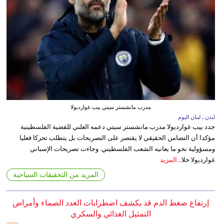
مدرب مانشستر سيتي بيب غوارديولا
لندن ـ لبنان اليوم
جدد بيب غوارديولا مدرب مانشستر سيتي دعمه العلني للقضية الفلسطينية
مؤكدا أن التضامن الحقيقي لا يقتصر على التصريحات بل يتطلب تحركا فعليا
ومسؤولية نحو ما يعانيه الشعب الفلسطيني. وجاءت تصريحات الإسباني
غوارديولا خلا...
المزيد
المزيد من التحقيقات السياحية
إرتفاع ضغط الدم قد يكشف اضطرابات الغدد الصماء وأمراض
التمثيل الغذائي والسكري