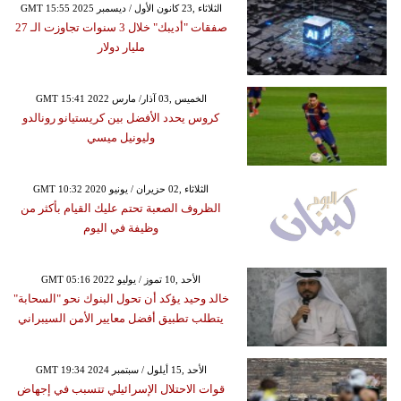
GMT 15:55 2025 الثلاثاء ,23 كانون الأول / ديسمبر
صفقات "أديبك" خلال 3 سنوات تجاوزت الـ 27
مليار دولار
GMT 15:41 2022 الخميس ,03 آذار/ مارس
كروس يحدد الأفضل بين كريستيانو رونالدو
وليونيل ميسي
GMT 10:32 2020 الثلاثاء ,02 حزيران / يونيو
الظروف الصعبة تحتم عليك القيام بأكثر من
وظيفة في اليوم
GMT 05:16 2022 الأحد ,10 تموز / يوليو
خالد وحيد يؤكد أن تحول البنوك نحو "السحابة"
يتطلب تطبيق أفضل معايير الأمن السيبراني
GMT 19:34 2024 الأحد ,15 أيلول / سبتمبر
قوات الاحتلال الإسرائيلي تتسبب في إجهاض