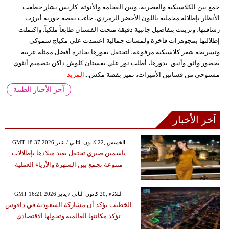
جمع بين الكلاسيكية والعصرية، وبين الفخامة والأنوثة. كاريس بشار خطفت
الأنظار بإطلالة مخملية باللون الأخضر الزمردي، جاءت بقصة حورية أبرزت
رشاقتها، وتزينت بتفاصيل جانبية دقيقة منحت الفستان طابعاً ملكياً. واكتملت
إطلالتها بمجوهرات فاخرة ولمسات جمالية اعتمدت على مكياج سموكي
وتسريحة شعر كلاسيكية مرفوعة، لتحتفل بفوزها بجائزة أفضل ممثلة عربية
بحضور واثق وأنيق. بدورها، أطلت نور علي بفستان كلوش داكن بتصميم أنثوي
مستوحى من فساتين الأميرات، تميز بقصة مكش...
المزيد
آخر الأخبار الطبية
آخر الأخبار
GMT 18:37 2026 الخميس ,22 كانون الثاني / يناير
ياسمين صبري تحتفل بعيد ميلادها بإطلالات
متنوعة تجمع بين السهرة والأزياء العملية
GMT 16:21 2026 الثلاثاء ,20 كانون الثاني / يناير
الخطيب يؤكد أن مشاركة السعودية في دافوس
تؤكد مكانتها العالمية وتحولها الاقتصادي