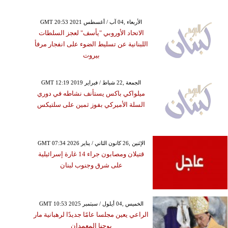
GMT 20:53 2021 الأربعاء ,04 آب / أغسطس
الاتحاد الأوروبي "يأسف" لعجز السلطات
اللبنانية عن تسليط الضوء على انفجار مرفأ
بيروت
GMT 12:19 2019 الجمعة ,22 شباط / فبراير
ميلواكي باكس يستأنف نشاطه في دوري
السلة الأميركي بفوز ثمين على سلتيكس
GMT 07:34 2026 الإثنين ,26 كانون الثاني / يناير
قتيلان ومصابون جراء 14 غارة إسرائيلية
على شرق وجنوب لبنان
GMT 10:53 2025 الخميس ,04 أيلول / سبتمبر
الراعي يعين مجلسا عامًا جديدًا لرهبانية مار
يوحنا المعمدان