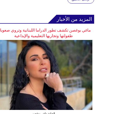
المزيد من الأخبار
ماغي بوغصن تكشف تطور الدراما اللبنانية وتروي صعوب
طفولتها وتجاربها التعليمية والإبداعية
الفنانة ماغي بوغصن