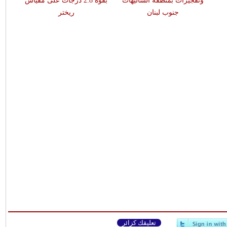
وتفجيرات بمنطقة الشاليهات
بقوّة 2.8 درجات على مقياس
جنوب لبنان
ريختر
تعليقك كزائر