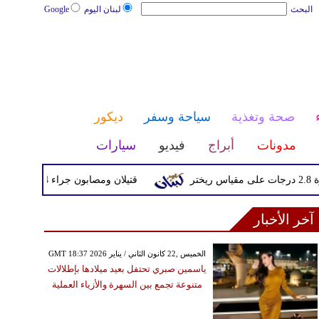
البحث
لبنان اليوم
Google
صحة وتغذية
سياحة وسفر
ديكور
مدونات
أبراج
فيديو
سيارات
قتيلان ومصابون جراء 14 غارة إسرائيلية على شرق وجنوب لبنان
آخر الأخبار
GMT 18:37 2026 الخميس ,22 كانون الثاني / يناير
ياسمين صبري تحتفل بعيد ميلادها بإطلالات
متنوعة تجمع بين السهرة والأزياء العملية