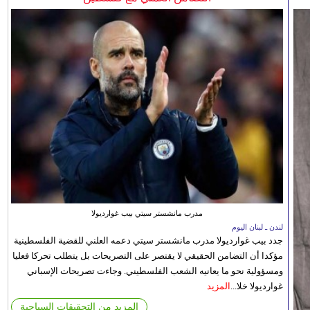
مدرب مانشستر سيتي بيب غوارديولا
لندن ـ لبنان اليوم
جدد بيب غوارديولا مدرب مانشستر سيتي دعمه العلني للقضية الفلسطينية
مؤكدا أن التضامن الحقيقي لا يقتصر على التصريحات بل يتطلب تحركا فعليا
ومسؤولية نحو ما يعانيه الشعب الفلسطيني. وجاءت تصريحات الإسباني
غوارديولا خلا...
المزيد
المزيد من التحقيقات السياحية