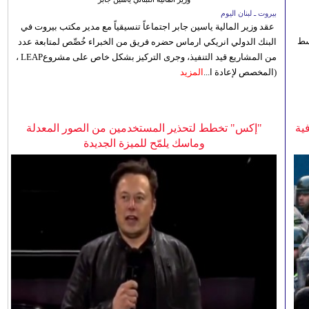
بيروت ـ لبنان اليوم
عقد وزير المالية ياسين جابر اجتماعاً تنسيقياً مع مدير مكتب بيروت في
 للوسط
البنك الدولي انريكي ارماس حضره فريق من الخبراء خُصِّص لمتابعة عدد
من المشاريع قيد التنفيذ، وجرى التركيز بشكل خاص على مشروعLEAP ،
(المخصص لإعادة ا...
المزيد
ية
"إكس" تخطط لتحذير المستخدمين من الصور المعدلة
وماسك يلمّح للميزة الجديدة