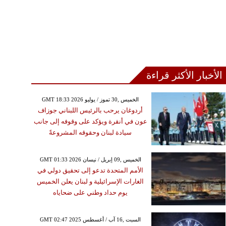
الأخبار الأكثر قراءة
GMT 18:33 2026 الخميس ,30 تموز / يوليو
أردوغان يرحب بالرئيس اللبناني جوزاف
عون في أنقرة ويؤكد على وقوفه إلى جانب
سيادة لبنان وحقوقه المشروعةً
GMT 01:33 2026 الخميس ,09 إبريل / نيسان
الأمم المتحدة تدعو إلى تحقيق دولي في
الغارات الإسرائيلية و لبنان يعلن الخميس
يوم حداد وطني على ضحاياه
GMT 02:47 2025 السبت ,16 آب / أغسطس