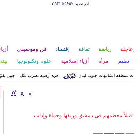
آخر تحديث GMT10:25:09
عاجلة
رياضة
ثقافة
إقتصاد
فن وموسيقى
أزياء
تعليم
مرأة
أزياء إسلامية
علوم وتكنولوجيا
بيئة
ة الشاليهات جنوب لبنان
هزة أرضية تضرب عنّايا – جبيل بقوّة 2.8 درجات على مقياس ريختر