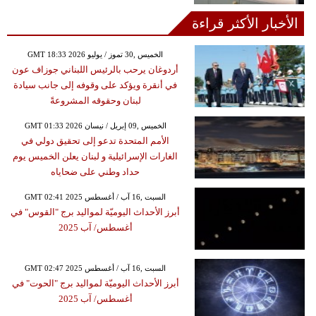
الأخبار الأكثر قراءة
GMT 18:33 2026 الخميس ,30 تموز / يوليو
أردوغان يرحب بالرئيس اللبناني جوزاف عون
في أنقرة ويؤكد على وقوفه إلى جانب سيادة
لبنان وحقوقه المشروعةً
GMT 01:33 2026 الخميس ,09 إبريل / نيسان
الأمم المتحدة تدعو إلى تحقيق دولي في
الغارات الإسرائيلية و لبنان يعلن الخميس يوم
حداد وطني على ضحاياه
GMT 02:41 2025 السبت ,16 آب / أغسطس
أبرز الأحداث اليوميّة لمواليد برج "القوس" في
أغسطس/ آب 2025
GMT 02:47 2025 السبت ,16 آب / أغسطس
أبرز الأحداث اليوميّة لمواليد برج "الحوت" في
أغسطس/ آب 2025