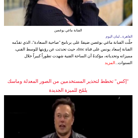
الفنانة ماغي بوغصن
القاهرة ـ لبنان اليوم
حلّت الفنانة ماغي بوغصن ضيفةً على برنامج "صاحبة السعادة"، الذي تقدّمه
الفنانة إسعاد يونس على قناة dmc، حيث تحدثت عن رؤيتها للوسط الفني،
مميزاته وتحدياته، مؤكدةً أن الساحة الفنية شهدت تطوراً كبيراً خلال
السنوات...
المزيد
"إكس" تخطط لتحذير المستخدمين من الصور المعدلة وماسك
يلمّح للميزة الجديدة