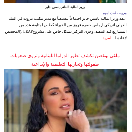
وزير المالية اللبناني ياسين جابر
بيروت ـ لبنان اليوم
عقد وزير المالية ياسين جابر اجتماعاً تنسيقياً مع مدير مكتب بيروت في البنك
الدولي انريكي ارماس حضره فريق من الخبراء خُصِّص لمتابعة عدد من
المشاريع قيد التنفيذ، وجرى التركيز بشكل خاص على مشروعLEAP ،(المخصص
لإعادة ا...
المزيد
ماغي بوغصن تكشف تطور الدراما اللبنانية وتروي صعوبات
طفولتها وتجاربها التعليمية والإبداعية