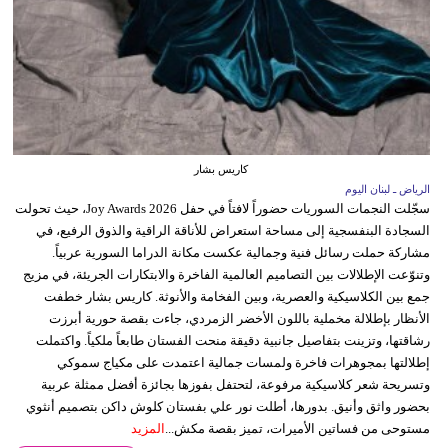
كاريس بشار
الرياض ـ لبنان اليوم
سجّلت النجمات السوريات حضوراً لافتاً في حفل Joy Awards 2026، حيث تحولت
السجادة البنفسجية إلى مساحة استعراض للأناقة الراقية والذوق الرفيع، في
مشاركة حملت رسائل فنية وجمالية عكست مكانة الدراما السورية عربياً.
وتنوّعت الإطلالات بين التصاميم العالمية الفاخرة والابتكارات الجريئة، في مزيج
جمع بين الكلاسيكية والعصرية، وبين الفخامة والأنوثة. كاريس بشار خطفت
الأنظار بإطلالة مخملية باللون الأخضر الزمردي، جاءت بقصة حورية أبرزت
رشاقتها، وتزينت بتفاصيل جانبية دقيقة منحت الفستان طابعاً ملكياً. واكتملت
إطلالتها بمجوهرات فاخرة ولمسات جمالية اعتمدت على مكياج سموكي
وتسريحة شعر كلاسيكية مرفوعة، لتحتفل بفوزها بجائزة أفضل ممثلة عربية
بحضور واثق وأنيق. بدورها، أطلت نور علي بفستان كلوش داكن بتصميم أنثوي
مستوحى من فساتين الأميرات، تميز بقصة مكش...
المزيد