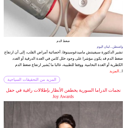
ضغط الدم
واشنطن ـ لبنان اليوم
تشير الدكتورة سيفينتش ماميدغوسينوفا، أخصائية أمراض القلب، إلى أن ارتفاع
ضغط الدم قد يكون مؤشرا على وجود خلل كامن في الغدة الدرقية أو الغدد
الكظرية أو الغدة النخامية. ووفقا للطبيبة، غالبا ما يُشير ارتفاع ضغط الدم
ا...
المزيد
المزيد من التحقيقات السياحية
نجمات الدراما السورية يخطفن الأنظار بإطلالات راقية في حفل
Joy Awards