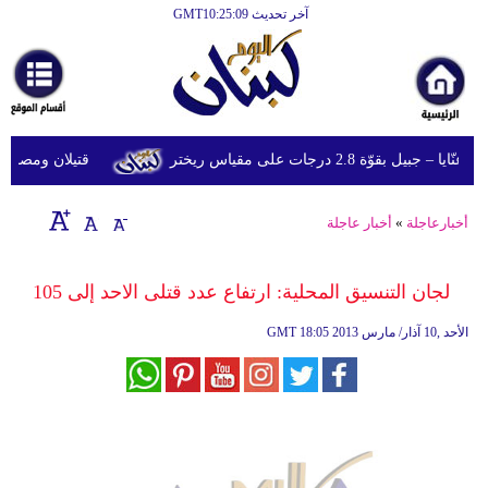
آخر تحديث GMT10:25:09
الرئيسية
أخبارعاجلة
رياضة
قوّة 2.8 درجات على مقياس ريختر
قتيلان ومصابون جراء 14 غارة إسرائيلية على شرق 
ثقافة
إقتصاد
أخبارعاجلة
»
أخبار عاجلة
فن
لجان التنسيق المحلية: ارتفاع عدد قتلى الاحد إلى 105
وموسيقى
18:05 2013 الأحد ,10 آذار/ مارس
GMT
أزياء
صحة
وتغذية
سياحة