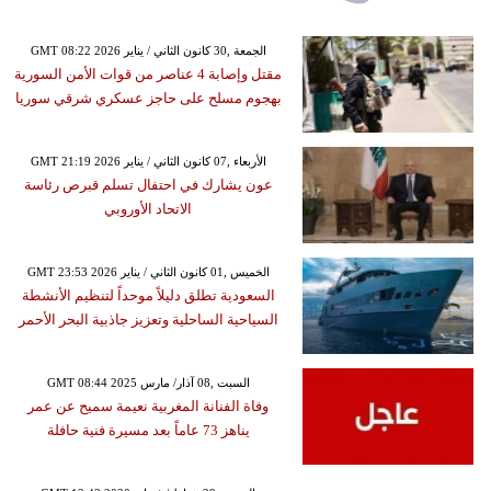
GMT 08:22 2026 الجمعة ,30 كانون الثاني / يناير
مقتل وإصابة 4 عناصر من قوات الأمن السورية
بهجوم مسلح على حاجز عسكري شرقي سوريا
GMT 21:19 2026 الأربعاء ,07 كانون الثاني / يناير
عون يشارك في احتفال تسلم قبرص رئاسة
الاتحاد الأوروبي
GMT 23:53 2026 الخميس ,01 كانون الثاني / يناير
السعودية تطلق دليلاً موحداً لتنظيم الأنشطة
السياحية الساحلية وتعزيز جاذبية البحر الأحمر
GMT 08:44 2025 السبت ,08 آذار/ مارس
وفاة الفنانة المغربية نعيمة سميح عن عمر
يناهز 73 عاماً بعد مسيرة فنية حافلة