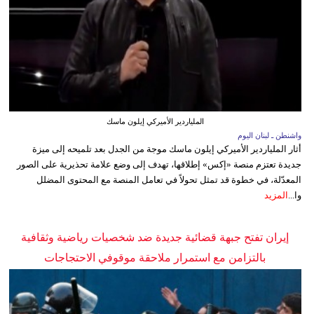
الملياردير الأميركي إيلون ماسك
واشنطن ـ لبنان اليوم
أثار الملياردير الأميركي إيلون ماسك موجة من الجدل بعد تلميحه إلى ميزة
جديدة تعتزم منصة «إكس» إطلاقها، تهدف إلى وضع علامة تحذيرية على الصور
المعدّلة، في خطوة قد تمثل تحولاً في تعامل المنصة مع المحتوى المضلل
وا...
المزيد
إيران تفتح جبهة قضائية جديدة ضد شخصيات رياضية وثقافية
بالتزامن مع استمرار ملاحقة موقوفي الاحتجاجات