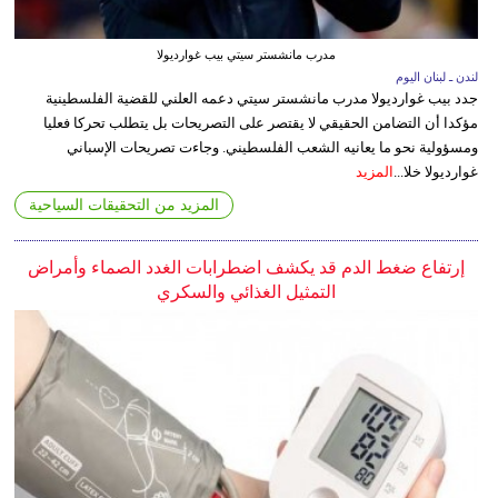
مدرب مانشستر سيتي بيب غوارديولا
لندن ـ لبنان اليوم
جدد بيب غوارديولا مدرب مانشستر سيتي دعمه العلني للقضية الفلسطينية
مؤكدا أن التضامن الحقيقي لا يقتصر على التصريحات بل يتطلب تحركا فعليا
ومسؤولية نحو ما يعانيه الشعب الفلسطيني. وجاءت تصريحات الإسباني
غوارديولا خلا...
المزيد
المزيد من التحقيقات السياحية
إرتفاع ضغط الدم قد يكشف اضطرابات الغدد الصماء وأمراض
التمثيل الغذائي والسكري