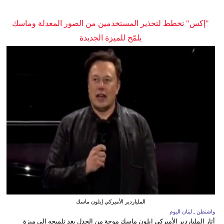
"إكس" تخطط لتحذير المستخدمين من الصور المعدلة وماسك
يلمّح للميزة الجديدة
الملياردير الأميركي إيلون ماسك
واشنطن ـ لبنان اليوم
أثار الملياردير الأميركي إيلون ماسك موجة من الجدل بعد تلميحه إلى ميزة