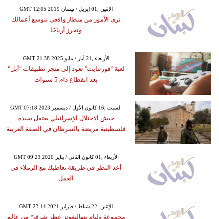
GMT 12:05 2019 الإثنين ,01 إبريل / نيسان
ترى الأمور من منظار واقعي تتوسع أعمالك
وتحرز أرباحًا
GMT 21:38 2025 الأربعاء ,21 أيار / مايو
لعبة "فورتنايت" تعود إلى متجر تطبيقات "أبل"
بعد انقطاع دام 5 سنوات
GMT 07:18 2023 السبت ,16 كانون الأول / ديسمبر
جيش الاحتلال الإسرائيلي يعتقل سيدة
فلسطينية مريضة بالسرطان في الضفة الغربية
GMT 09:23 2020 الأربعاء ,01 كانون الثاني / يناير
أعد النظر في طريقة تعاطيك مع الزملاء في
العمل
GMT 23:14 2021 الإثنين ,22 شباط / فبراير
مجموعة وليام بنهاليغونز عطر شرقيّ من عالم