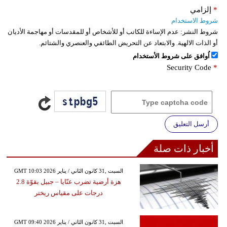
*
إلزامي
شروط الاستخدام
شروط النشر:
عدم الإساءة للكاتب أو للأشخاص أو للمقدسات أو مهاجمة الأديان
أو الذات الالهية. والابتعاد عن التحريض الطائفي والعنصري والشتائم.
اُوافق على شروط الأستخدام
Security Code
*
أرسل التعليق
أخبار ذات صلة
GMT 10:03 2026 السبت ,31 كانون الثاني / يناير
هزة أرضية تضرب عنّايا – جبيل بقوّة 2.8
درجات على مقياس ريختر
GMT 09:40 2026 السبت ,31 كانون الثاني / يناير