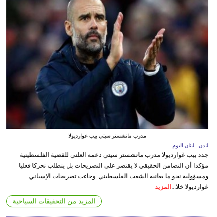
مدرب مانشستر سيتي بيب غوارديولا
لندن ـ لبنان اليوم
جدد بيب غوارديولا مدرب مانشستر سيتي دعمه العلني للقضية الفلسطينية
مؤكدا أن التضامن الحقيقي لا يقتصر على التصريحات بل يتطلب تحركا فعليا
ومسؤولية نحو ما يعانيه الشعب الفلسطيني. وجاءت تصريحات الإسباني
غوارديولا خلا...
المزيد
المزيد من التحقيقات السياحية