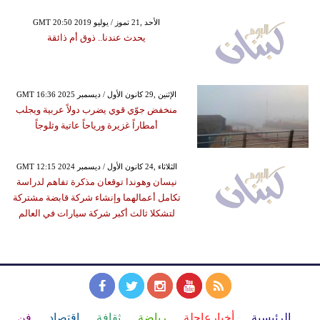
GMT 20:50 2019 الأحد ,21 تموز / يوليو
يحدث عندنا.. ذوق أم ذائقة
GMT 16:36 2025 الإثنين ,29 كانون الأول / ديسمبر
منخفض جوّي قوي يضرب دولاً عربية ويجلب
أمطاراً غزيرة ورياحاً عاتية وثلوجاً
GMT 12:15 2024 الثلاثاء ,24 كانون الأول / ديسمبر
نيسان وهوندا توقعان مذكرة تفاهم لدراسة
تكامل أعمالهما وإنشاء شركة قابضة مشتركة
لتشكلا ثالث أكبر شركة سيارات في العالم
الرئيسية
أخبارعاجلة
رياضة
ثقافة
إقتصاد
فن