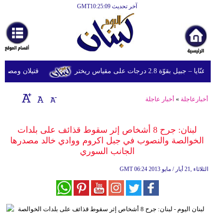
آخر تحديث GMT10:25:09
الرئيسية
أخبارعاجلة
رياضة
قوّة 2.8 درجات على مقياس ريختر
قتيلان ومصابون جراء 14 غارة إسرائيلية على شرق 
ثقافة
إقتصاد
أخبارعاجلة
»
أخبار عاجلة
فن
لبنان: جرح 8 أشخاص إثر سقوط قذائف على بلدات
وموسيقى
الخوالصة والنصوب في جبل اكروم ووادي خالد مصدرها
الجانب السوري
أزياء
06:24 2013 الثلاثاء ,21 أيار / مايو
GMT
صحة
وتغذية
سياحة