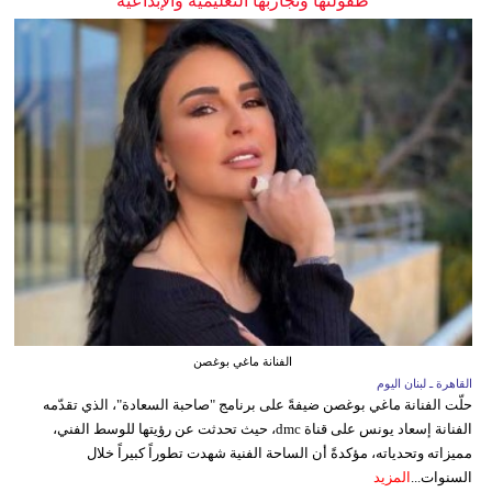
طفولتها وتجاربها التعليمية والإبداعية
الفنانة ماغي بوغصن
القاهرة ـ لبنان اليوم
حلّت الفنانة ماغي بوغصن ضيفةً على برنامج "صاحبة السعادة"، الذي تقدّمه
الفنانة إسعاد يونس على قناة dmc، حيث تحدثت عن رؤيتها للوسط الفني،
مميزاته وتحدياته، مؤكدةً أن الساحة الفنية شهدت تطوراً كبيراً خلال
السنوات...
المزيد