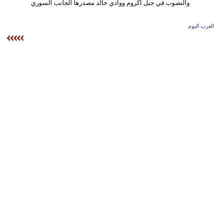
وسفر
ديكور
العرب اليوم
أخبار
إعلام
تعليم
مرأة
أزياء
إسلامية
علوم
وتكنولوجيا
بيئة