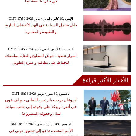
في حفل Joy Awards
GMT 17:59 2026 الإثنين ,19 كانون الثاني / يناير
دليل شامل للسياحة في الهند لاكتشاف التاريخ
والطبيعة والمغامرة
GMT 07:05 2026 السبت ,10 كانون الثاني / يناير
أسرار تنظيف حوض المطبخ والعناية بملحقاته
للحفاظ على نظافته وعمره الطويل
الأخبار الأكثر قراءة
GMT 18:33 2026 الخميس ,30 تموز / يوليو
أردوغان يرحب بالرئيس اللبناني جوزاف عون
في أنقرة ويؤكد على وقوفه إلى جانب سيادة
لبنان وحقوقه المشروعةً
GMT 01:33 2026 الخميس ,09 إبريل / نيسان
الأمم المتحدة تدعو إلى تحقيق دولي في