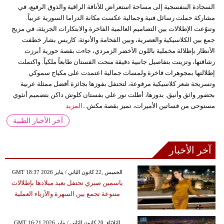
السجادة البنفسجية إلى مساحة استعراض للأناقة الراقية والذوق الرفيع، في
مشاركة حملت رسائل فنية وجمالية عكست مكانة الدراما السورية عربياً.
وتنوّعت الإطلالات بين التصاميم العالمية الفاخرة والابتكارات الجريئة، في مزيج
جمع بين الكلاسيكية والعصرية، وبين الفخامة والأنوثة. كاريس بشار خطفت
الأنظار بإطلالة مخملية باللون الأخضر الزمردي، جاءت بقصة حورية أبرزت
رشاقتها، وتزينت بتفاصيل جانبية دقيقة منحت الفستان طابعاً ملكياً. واكتملت
إطلالتها بمجوهرات فاخرة ولمسات جمالية اعتمدت على مكياج سموكي
وتسريحة شعر كلاسيكية مرفوعة، لتحتفل بفوزها بجائزة أفضل ممثلة عربية
بحضور واثق وأنيق. بدورها، أطلت نور علي بفستان كلوش داكن بتصميم أنثوي
مستوحى من فساتين الأميرات، تميز بقصة مكش...
المزيد
آخر الأخبار الطبية
آخر الأخبار
GMT 18:37 2026 الخميس ,22 كانون الثاني / يناير
ياسمين صبري تحتفل بعيد ميلادها بإطلالات
متنوعة تجمع بين السهرة والأزياء العملية
GMT 16:21 2026 الثلاثاء ,20 كانون الثاني / يناير