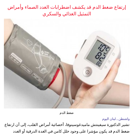
إرتفاع ضغط الدم قد يكشف اضطرابات الغدد الصماء وأمراض
التمثيل الغذائي والسكري
ضغط الدم
واشنطن ـ لبنان اليوم
تشير الدكتورة سيفينتش ماميدغوسينوفا، أخصائية أمراض القلب، إلى أن ارتفاع
ضغط الدم قد يكون مؤشرا على وجود خلل كامن في الغدة الدرقية أو الغدد