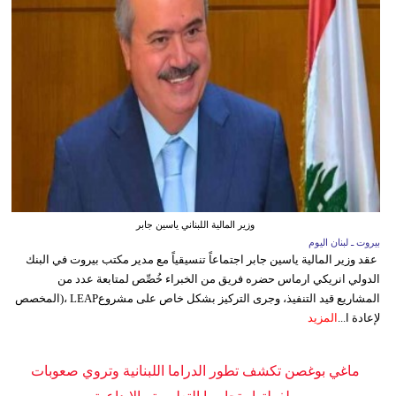
وزير المالية اللبناني ياسين جابر
بيروت ـ لبنان اليوم
عقد وزير المالية ياسين جابر اجتماعاً تنسيقياً مع مدير مكتب بيروت في البنك
الدولي انريكي ارماس حضره فريق من الخبراء خُصِّص لمتابعة عدد من
المشاريع قيد التنفيذ، وجرى التركيز بشكل خاص على مشروعLEAP ،(المخصص
لإعادة ا...
المزيد
ماغي بوغصن تكشف تطور الدراما اللبنانية وتروي صعوبات