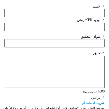
مدوَّنات
*
الإسم
أبراج
*
البريد الألكتروني
فيديو
سيارات
*
عنوان التعليق
*
تعليق
: Characters Left
*
إلزامي
شروط الاستخدام
شروط النشر:
عدم الإساءة للكاتب أو للأشخاص أو للمقدسات أو مهاجمة الأديان