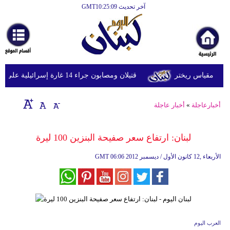
آخر تحديث GMT10:25:09
الرئيسية
أخبارعاجلة
رياضة
قتيلان ومصابون جراء 14 غارة إسرائيلية على شرق وجنوب لبنان
ثقافة
إقتصاد
أخبارعاجلة
»
أخبار عاجلة
فن
لبنان: ارتفاع سعر صفيحة البنزين 100 ليرة
وموسيقى
06:06 2012 الأربعاء ,12 كانون الأول / ديسمبر
GMT
أزياء
صحة
وتغذية
سياحة
العرب اليوم