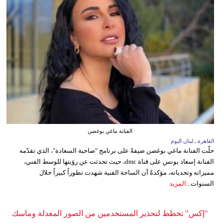
الفنانة ماغي بوغصن
القاهرة ـ لبنان اليوم
حلّت الفنانة ماغي بوغصن ضيفةً على برنامج "صاحبة السعادة"، الذي تقدّمه
الفنانة إسعاد يونس على قناة dmc، حيث تحدثت عن رؤيتها للوسط الفني،
مميزاته وتحدياته، مؤكدةً أن الساحة الفنية شهدت تطوراً كبيراً خلال
السنوات...
المزيد
"إكس" تخطط لتحذير المستخدمين من الصور المعدلة وماسك