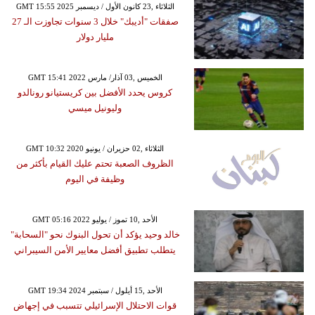
GMT 15:55 2025 الثلاثاء ,23 كانون الأول / ديسمبر
صفقات "أديبك" خلال 3 سنوات تجاوزت الـ 27
مليار دولار
GMT 15:41 2022 الخميس ,03 آذار/ مارس
كروس يحدد الأفضل بين كريستيانو رونالدو
وليونيل ميسي
GMT 10:32 2020 الثلاثاء ,02 حزيران / يونيو
الظروف الصعبة تحتم عليك القيام بأكثر من
وظيفة في اليوم
GMT 05:16 2022 الأحد ,10 تموز / يوليو
خالد وحيد يؤكد أن تحول البنوك نحو "السحابة"
يتطلب تطبيق أفضل معايير الأمن السيبراني
GMT 19:34 2024 الأحد ,15 أيلول / سبتمبر
قوات الاحتلال الإسرائيلي تتسبب في إجهاض