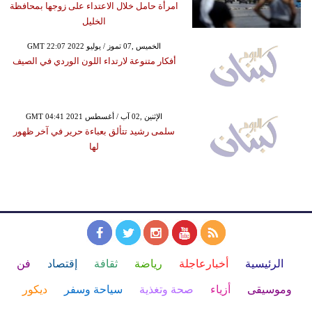
امرأة حامل خلال الاعتداء على زوجها بمحافظة
الخليل
GMT 22:07 2022 الخميس ,07 تموز / يوليو
أفكار متنوعة لارتداء اللون الوردي في الصيف
GMT 04:41 2021 الإثنين ,02 آب / أغسطس
سلمى رشيد تتألق بعباءة حرير في آخر ظهور
لها
الرئيسية
أخبارعاجلة
رياضة
ثقافة
إقتصاد
فن
وموسيقى
أزياء
صحة وتغذية
سياحة وسفر
ديكور