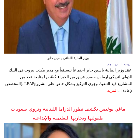
وزير المالية اللبناني ياسين جابر
بيروت ـ لبنان اليوم
عقد وزير المالية ياسين جابر اجتماعاً تنسيقياً مع مدير مكتب بيروت في البنك
الدولي انريكي ارماس حضره فريق من الخبراء خُصِّص لمتابعة عدد من
المشاريع قيد التنفيذ، وجرى التركيز بشكل خاص على مشروعLEAP ،(المخصص
لإعادة ا...
المزيد
ماغي بوغصن تكشف تطور الدراما اللبنانية وتروي صعوبات
طفولتها وتجاربها التعليمية والإبداعية