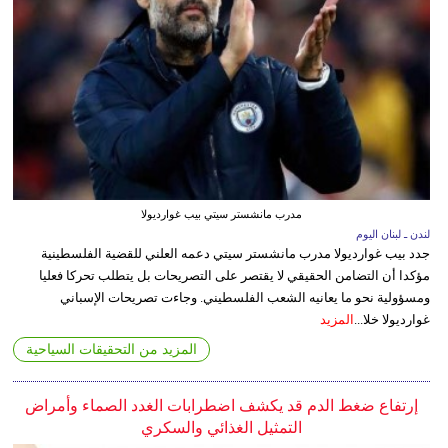
مدرب مانشستر سيتي بيب غوارديولا
لندن ـ لبنان اليوم
جدد بيب غوارديولا مدرب مانشستر سيتي دعمه العلني للقضية الفلسطينية
مؤكدا أن التضامن الحقيقي لا يقتصر على التصريحات بل يتطلب تحركا فعليا
ومسؤولية نحو ما يعانيه الشعب الفلسطيني. وجاءت تصريحات الإسباني
غوارديولا خلا...
المزيد
المزيد من التحقيقات السياحية
إرتفاع ضغط الدم قد يكشف اضطرابات الغدد الصماء وأمراض
التمثيل الغذائي والسكري