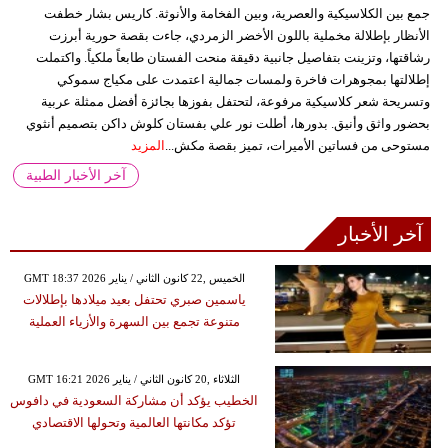
جمع بين الكلاسيكية والعصرية، وبين الفخامة والأنوثة. كاريس بشار خطفت
الأنظار بإطلالة مخملية باللون الأخضر الزمردي، جاءت بقصة حورية أبرزت
رشاقتها، وتزينت بتفاصيل جانبية دقيقة منحت الفستان طابعاً ملكياً. واكتملت
إطلالتها بمجوهرات فاخرة ولمسات جمالية اعتمدت على مكياج سموكي
وتسريحة شعر كلاسيكية مرفوعة، لتحتفل بفوزها بجائزة أفضل ممثلة عربية
بحضور واثق وأنيق. بدورها، أطلت نور علي بفستان كلوش داكن بتصميم أنثوي
مستوحى من فساتين الأميرات، تميز بقصة مكش...
المزيد
آخر الأخبار الطبية
آخر الأخبار
GMT 18:37 2026 الخميس ,22 كانون الثاني / يناير
ياسمين صبري تحتفل بعيد ميلادها بإطلالات
متنوعة تجمع بين السهرة والأزياء العملية
GMT 16:21 2026 الثلاثاء ,20 كانون الثاني / يناير
الخطيب يؤكد أن مشاركة السعودية في دافوس
تؤكد مكانتها العالمية وتحولها الاقتصادي