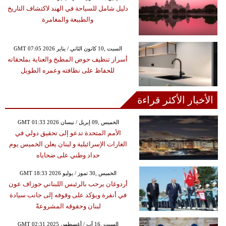
دليل شامل للسياحة في الهند لاكتشاف التاريخ
والطبيعة والمغامرة
GMT 07:05 2026 السبت ,10 كانون الثاني / يناير
أسرار تنظيف حوض المطبخ والعناية بملحقاته
للحفاظ على نظافته وعمره الطويل
الأخبار الأكثر قراءة
GMT 01:33 2026 الخميس ,09 إبريل / نيسان
الأمم المتحدة تدعو إلى تحقيق دولي في
الغارات الإسرائيلية و لبنان يعلن الخميس يوم
حداد وطني على ضحاياه
GMT 18:33 2026 الخميس ,30 تموز / يوليو
أردوغان يرحب بالرئيس اللبناني جوزاف عون
في أنقرة ويؤكد على وقوفه إلى جانب سيادة
لبنان وحقوقه المشروعةً
GMT 02:31 2025 السبت ,16 آب / أغسطس