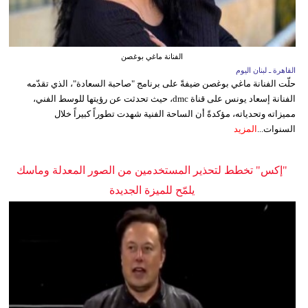
الفنانة ماغي بوغصن
القاهرة ـ لبنان اليوم
حلّت الفنانة ماغي بوغصن ضيفةً على برنامج "صاحبة السعادة"، الذي تقدّمه
الفنانة إسعاد يونس على قناة dmc، حيث تحدثت عن رؤيتها للوسط الفني،
مميزاته وتحدياته، مؤكدةً أن الساحة الفنية شهدت تطوراً كبيراً خلال
السنوات...
المزيد
"إكس" تخطط لتحذير المستخدمين من الصور المعدلة وماسك
يلمّح للميزة الجديدة