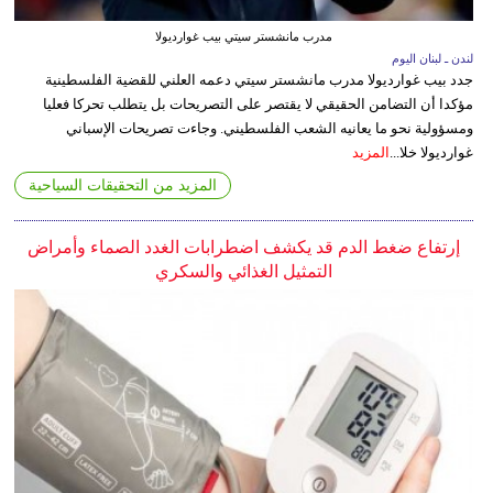
مدرب مانشستر سيتي بيب غوارديولا
لندن ـ لبنان اليوم
جدد بيب غوارديولا مدرب مانشستر سيتي دعمه العلني للقضية الفلسطينية
مؤكدا أن التضامن الحقيقي لا يقتصر على التصريحات بل يتطلب تحركا فعليا
ومسؤولية نحو ما يعانيه الشعب الفلسطيني. وجاءت تصريحات الإسباني
غوارديولا خلا...
المزيد
المزيد من التحقيقات السياحية
إرتفاع ضغط الدم قد يكشف اضطرابات الغدد الصماء وأمراض
التمثيل الغذائي والسكري