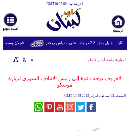
آخر تحديث GMT10:25:09
الرئيسية
أخبارعاجلة
رياضة
وّة 2.8 درجات على مقياس ريختر
قتيلان ومصابون جراء 14 غارة إسرائيلية على شرق و
ثقافة
إقتصاد
أخبارعاجلة
»
أخبار عاجلة
فن
لافروف يوجه دعوة إلى رئيس الائتلاف السوري لزيارة
وموسيقى
موسكو
أزياء
15:48 2013 السبت ,02 شباط / فبراير
GMT
صحة
وتغذية
سياحة