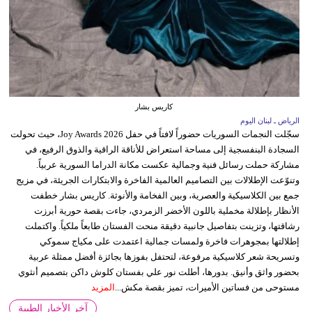
كاريس بشار
الرياض ـ لبنان اليوم
سجّلت النجمات السوريات حضوراً لافتاً في حفل Joy Awards 2026، حيث تحولت
السجادة البنفسجية إلى مساحة استعراض للأناقة الراقية والذوق الرفيع، في
مشاركة حملت رسائل فنية وجمالية عكست مكانة الدراما السورية عربياً.
وتنوّعت الإطلالات بين التصاميم العالمية الفاخرة والابتكارات الجريئة، في مزيج
جمع بين الكلاسيكية والعصرية، وبين الفخامة والأنوثة. كاريس بشار خطفت
الأنظار بإطلالة مخملية باللون الأخضر الزمردي، جاءت بقصة حورية أبرزت
رشاقتها، وتزينت بتفاصيل جانبية دقيقة منحت الفستان طابعاً ملكياً. واكتملت
إطلالتها بمجوهرات فاخرة ولمسات جمالية اعتمدت على مكياج سموكي
وتسريحة شعر كلاسيكية مرفوعة، لتحتفل بفوزها بجائزة أفضل ممثلة عربية
بحضور واثق وأنيق. بدورها، أطلت نور علي بفستان كلوش داكن بتصميم أنثوي
مستوحى من فساتين الأميرات، تميز بقصة مكش...
المزيد
آخر الأخبار الطبية