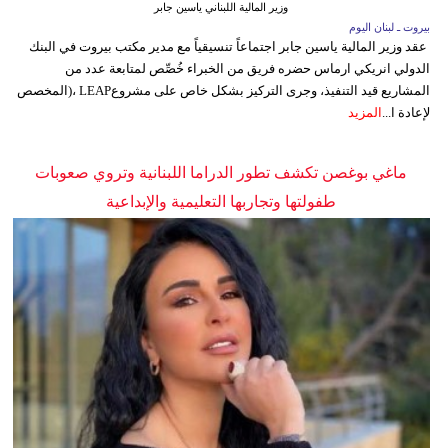
وزير المالية اللبناني ياسين جابر
بيروت ـ لبنان اليوم
عقد وزير المالية ياسين جابر اجتماعاً تنسيقياً مع مدير مكتب بيروت في البنك
الدولي انريكي ارماس حضره فريق من الخبراء خُصِّص لمتابعة عدد من
المشاريع قيد التنفيذ، وجرى التركيز بشكل خاص على مشروعLEAP ،(المخصص
لإعادة ا...
المزيد
ماغي بوغصن تكشف تطور الدراما اللبنانية وتروي صعوبات
طفولتها وتجاربها التعليمية والإبداعية