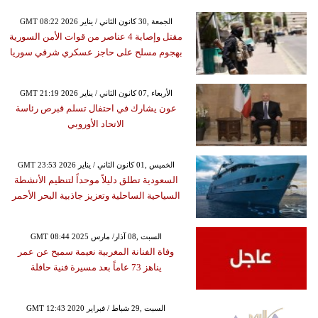
GMT 08:22 2026 الجمعة ,30 كانون الثاني / يناير
مقتل وإصابة 4 عناصر من قوات الأمن السورية
بهجوم مسلح على حاجز عسكري شرقي سوريا
GMT 21:19 2026 الأربعاء ,07 كانون الثاني / يناير
عون يشارك في احتفال تسلم قبرص رئاسة
الاتحاد الأوروبي
GMT 23:53 2026 الخميس ,01 كانون الثاني / يناير
السعودية تطلق دليلاً موحداً لتنظيم الأنشطة
السياحية الساحلية وتعزيز جاذبية البحر الأحمر
GMT 08:44 2025 السبت ,08 آذار/ مارس
وفاة الفنانة المغربية نعيمة سميح عن عمر
يناهز 73 عاماً بعد مسيرة فنية حافلة
GMT 12:43 2020 السبت ,29 شباط / فبراير