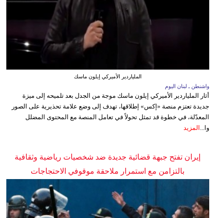
الملياردير الأميركي إيلون ماسك
واشنطن ـ لبنان اليوم
أثار الملياردير الأميركي إيلون ماسك موجة من الجدل بعد تلميحه إلى ميزة
جديدة تعتزم منصة «إكس» إطلاقها، تهدف إلى وضع علامة تحذيرية على الصور
المعدّلة، في خطوة قد تمثل تحولاً في تعامل المنصة مع المحتوى المضلل
وا...
المزيد
إيران تفتح جبهة قضائية جديدة ضد شخصيات رياضية وثقافية
بالتزامن مع استمرار ملاحقة موقوفي الاحتجاجات