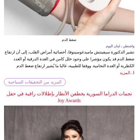
ضغط الدم
واشنطن ـ لبنان اليوم
تشير الدكتورة سيفينتش ماميدغوسينوفا، أخصائية أمراض القلب، إلى أن ارتفاع
ضغط الدم قد يكون مؤشرا على وجود خلل كامن في الغدة الدرقية أو الغدد
الكظرية أو الغدة النخامية. ووفقا للطبيبة، غالبا ما يُشير ارتفاع ضغط الدم
ا...
المزيد
المزيد من التحقيقات السياحية
نجمات الدراما السورية يخطفن الأنظار بإطلالات راقية في حفل
Joy Awards