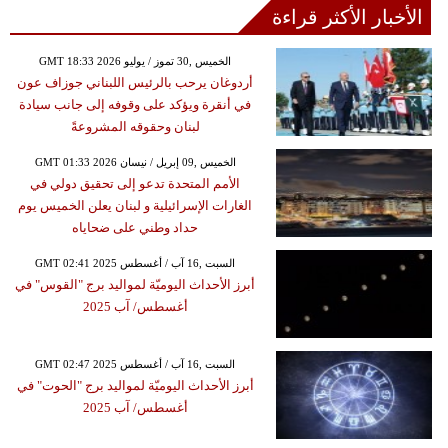
الأخبار الأكثر قراءة
GMT 18:33 2026 الخميس ,30 تموز / يوليو
أردوغان يرحب بالرئيس اللبناني جوزاف عون
في أنقرة ويؤكد على وقوفه إلى جانب سيادة
لبنان وحقوقه المشروعةً
GMT 01:33 2026 الخميس ,09 إبريل / نيسان
الأمم المتحدة تدعو إلى تحقيق دولي في
الغارات الإسرائيلية و لبنان يعلن الخميس يوم
حداد وطني على ضحاياه
GMT 02:41 2025 السبت ,16 آب / أغسطس
أبرز الأحداث اليوميّة لمواليد برج "القوس" في
أغسطس/ آب 2025
GMT 02:47 2025 السبت ,16 آب / أغسطس
أبرز الأحداث اليوميّة لمواليد برج "الحوت" في
أغسطس/ آب 2025