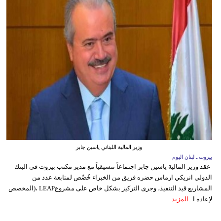
وزير المالية اللبناني ياسين جابر
بيروت ـ لبنان اليوم
عقد وزير المالية ياسين جابر اجتماعاً تنسيقياً مع مدير مكتب بيروت في البنك
الدولي انريكي ارماس حضره فريق من الخبراء خُصِّص لمتابعة عدد من
المشاريع قيد التنفيذ، وجرى التركيز بشكل خاص على مشروعLEAP ،(المخصص
لإعادة ا...
المزيد