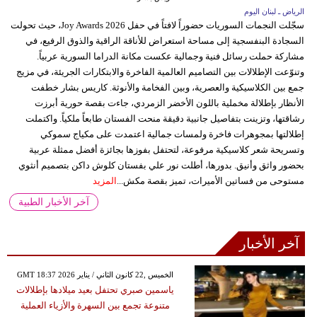
الرياض ـ لبنان اليوم
سجّلت النجمات السوريات حضوراً لافتاً في حفل Joy Awards 2026، حيث تحولت
السجادة البنفسجية إلى مساحة استعراض للأناقة الراقية والذوق الرفيع، في
مشاركة حملت رسائل فنية وجمالية عكست مكانة الدراما السورية عربياً.
وتنوّعت الإطلالات بين التصاميم العالمية الفاخرة والابتكارات الجريئة، في مزيج
جمع بين الكلاسيكية والعصرية، وبين الفخامة والأنوثة. كاريس بشار خطفت
الأنظار بإطلالة مخملية باللون الأخضر الزمردي، جاءت بقصة حورية أبرزت
رشاقتها، وتزينت بتفاصيل جانبية دقيقة منحت الفستان طابعاً ملكياً. واكتملت
إطلالتها بمجوهرات فاخرة ولمسات جمالية اعتمدت على مكياج سموكي
وتسريحة شعر كلاسيكية مرفوعة، لتحتفل بفوزها بجائزة أفضل ممثلة عربية
بحضور واثق وأنيق. بدورها، أطلت نور علي بفستان كلوش داكن بتصميم أنثوي
مستوحى من فساتين الأميرات، تميز بقصة مكش...
المزيد
آخر الأخبار الطبية
آخر الأخبار
GMT 18:37 2026 الخميس ,22 كانون الثاني / يناير
ياسمين صبري تحتفل بعيد ميلادها بإطلالات
متنوعة تجمع بين السهرة والأزياء العملية