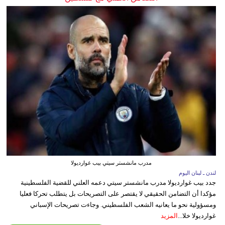
مدرب مانشستر سيتي بيب غوارديولا
لندن ـ لبنان اليوم
جدد بيب غوارديولا مدرب مانشستر سيتي دعمه العلني للقضية الفلسطينية
مؤكدا أن التضامن الحقيقي لا يقتصر على التصريحات بل يتطلب تحركا فعليا
ومسؤولية نحو ما يعانيه الشعب الفلسطيني. وجاءت تصريحات الإسباني
غوارديولا خلا...
المزيد