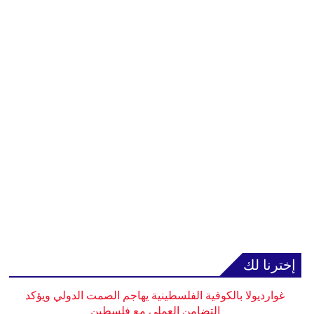
إخترنا لك
غوارديولا بالكوفية الفلسطينية يهاجم الصمت الدولي ويؤكد
التضامن العملي مع فلسطين