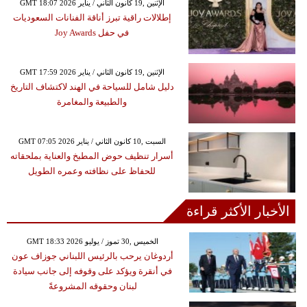
GMT 18:07 2026 الإثنين ,19 كانون الثاني / يناير
إطلالات راقية تبرز أناقة الفنانات السعوديات
في حفل Joy Awards
GMT 17:59 2026 الإثنين ,19 كانون الثاني / يناير
دليل شامل للسياحة في الهند لاكتشاف التاريخ
والطبيعة والمغامرة
GMT 07:05 2026 السبت ,10 كانون الثاني / يناير
أسرار تنظيف حوض المطبخ والعناية بملحقاته
للحفاظ على نظافته وعمره الطويل
الأخبار الأكثر قراءة
GMT 18:33 2026 الخميس ,30 تموز / يوليو
أردوغان يرحب بالرئيس اللبناني جوزاف عون
في أنقرة ويؤكد على وقوفه إلى جانب سيادة
لبنان وحقوقه المشروعةً