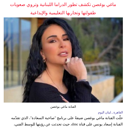
ماغي بوغصن تكشف تطور الدراما اللبنانية وتروي صعوبات
طفولتها وتجاربها التعليمية والإبداعية
الفنانة ماغي بوغصن
القاهرة ـ لبنان اليوم
حلّت الفنانة ماغي بوغصن ضيفةً على برنامج "صاحبة السعادة"، الذي تقدّمه
الفنانة إسعاد يونس على قناة dmc، حيث تحدثت عن رؤيتها للوسط الفني،