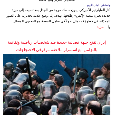
واشنطن ـ لبنان اليوم
أثار الملياردير الأميركي إيلون ماسك موجة من الجدل بعد تلميحه إلى ميزة
جديدة تعتزم منصة «إكس» إطلاقها، تهدف إلى وضع علامة تحذيرية على الصور
المعدّلة، في خطوة قد تمثل تحولاً في تعامل المنصة مع المحتوى المضلل
وا...
المزيد
إيران تفتح جبهة قضائية جديدة ضد شخصيات رياضية وثقافية
بالتزامن مع استمرار ملاحقة موقوفي الاحتجاجات