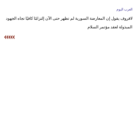
وسفر
العرب اليوم
ديكور
لافروف يقول إن المعارضة السورية لم تظهر حتى الآن إلتزامًا كافيًا تجاه الجهود
المبذولة لعقد مؤتمر السلام
أخبار
إعلام
تعليم
مرأة
أزياء
إسلامية
علوم
وتكنولوجيا
بيئة