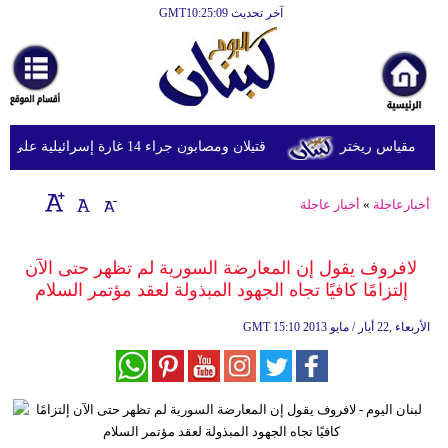
آخر تحديث GMT10:25:09
الرئيسية
أخبارعاجلة
رياضة
قتيلان ومصابون جراء 14 غارة إسرائيلية على شرق وجنوب لبنان
ثقافة
إقتصاد
أخبارعاجلة
»
أخبار عاجلة
فن
لافروف يقول إن المعارضة السورية لم تظهر حتى الآن
وموسيقى
إلتزامًا كافيًا تجاه الجهود المبذولة لعقد مؤتمر السلام
أزياء
15:10 2013 الأربعاء ,22 أيار / مايو
GMT
صحة
وتغذية
سياحة