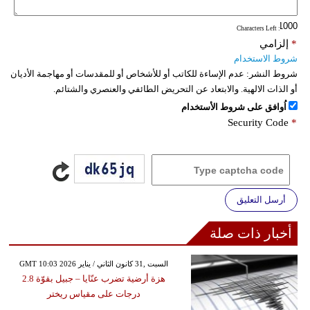
: Characters Left
*
إلزامي
شروط الاستخدام
شروط النشر:
عدم الإساءة للكاتب أو للأشخاص أو للمقدسات أو مهاجمة الأديان
أو الذات الالهية. والابتعاد عن التحريض الطائفي والعنصري والشتائم.
اُوافق على شروط الأستخدام
Security Code
*
أرسل التعليق
أخبار ذات صلة
GMT 10:03 2026 السبت ,31 كانون الثاني / يناير
هزة أرضية تضرب عنّايا – جبيل بقوّة 2.8
درجات على مقياس ريختر