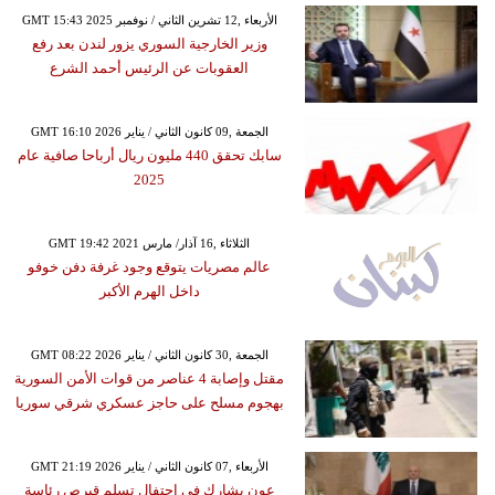
GMT 15:43 2025 الأربعاء ,12 تشرين الثاني / نوفمبر
وزير الخارجية السوري يزور لندن بعد رفع
العقوبات عن الرئيس أحمد الشرع
GMT 16:10 2026 الجمعة ,09 كانون الثاني / يناير
سابك تحقق 440 مليون ريال أرباحا صافية عام
2025
GMT 19:42 2021 الثلاثاء ,16 آذار/ مارس
عالم مصريات يتوقع وجود غرفة دفن خوفو
داخل الهرم الأكبر
GMT 08:22 2026 الجمعة ,30 كانون الثاني / يناير
مقتل وإصابة 4 عناصر من قوات الأمن السورية
بهجوم مسلح على حاجز عسكري شرقي سوريا
GMT 21:19 2026 الأربعاء ,07 كانون الثاني / يناير
عون يشارك في احتفال تسلم قبرص رئاسة