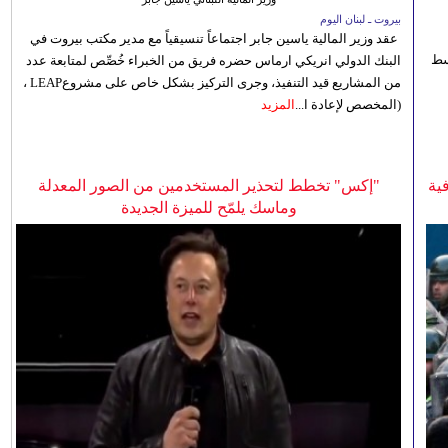
بيروت ـ لبنان اليوم
عقد وزير المالية ياسين جابر اجتماعاً تنسيقياً مع مدير مكتب بيروت في
 للوسط
البنك الدولي انريكي ارماس حضره فريق من الخبراء خُصِّص لمتابعة عدد
من المشاريع قيد التنفيذ، وجرى التركيز بشكل خاص على مشروعLEAP ،
(المخصص لإعادة ا...
المزيد
ية
"إكس" تخطط لتحذير المستخدمين من الصور المعدلة
وماسك يلمّح للميزة الجديدة