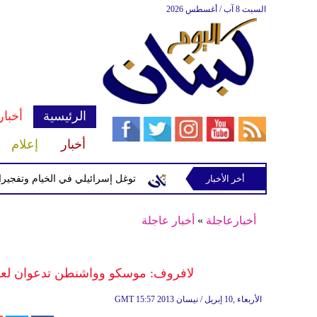
السبت 8 آب / أغسطس 2026
الرئيسية
أخبار
أخبار
إعلام
إسرائيلية في رب ثلاثين
أخر الأخبار
توغل إسرائيلي في الخيام وتفجيرات بمنطق
أخبارعاجلة
»
أخبار عاجلة
لافروف: موسكو وواشنطن تدعوان لعق
15:57 2013 الأربعاء ,10 إبريل / نيسان
GMT