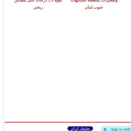
وتفجيرات بمنطقة الشاليهات
بقوّة 2.8 درجات على مقياس
جنوب لبنان
ريختر
تعليقك كزائر