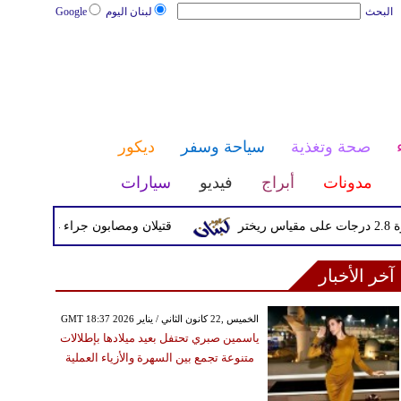
البحث
لبنان اليوم
Google
صحة وتغذية
سياحة وسفر
ديكور
مدونات
أبراج
فيديو
سيارات
قتيلان ومصابون جراء 14 غارة إسرائيلية على شرق وجنوب لبنان
آخر الأخبار
GMT 18:37 2026 الخميس ,22 كانون الثاني / يناير
ياسمين صبري تحتفل بعيد ميلادها بإطلالات
متنوعة تجمع بين السهرة والأزياء العملية