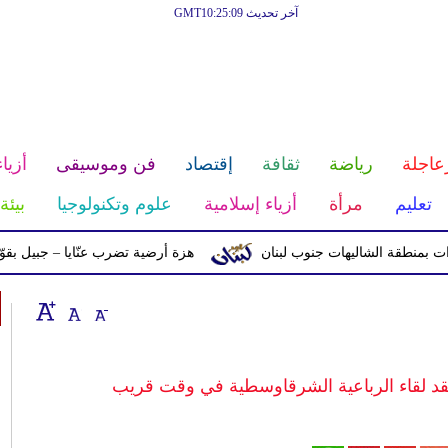
آخر تحديث GMT10:25:09
عاجلة
رياضة
ثقافة
إقتصاد
فن وموسيقى
أزياء
تعليم
مرأة
أزياء إسلامية
علوم وتكنولوجيا
بيئة
ة الشاليهات جنوب لبنان
هزة أرضية تضرب عنّايا – جبيل بقوّة 2.8 درجات على مقياس ريختر
د لقاء الرباعية الشرقاوسطية في وقت قريب