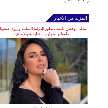
المزيد من الأخبار
ماغي بوغصن تكشف تطور الدراما اللبنانية وتروي صعوب
طفولتها وتجاربها التعليمية والإبداعية
الفنانة ماغي بوغصن