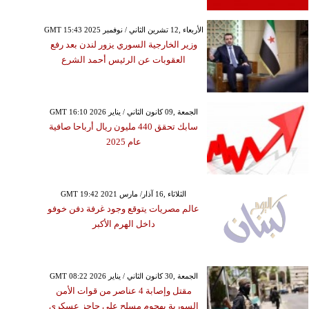
GMT 15:43 2025 الأربعاء ,12 تشرين الثاني / نوفمبر
وزير الخارجية السوري يزور لندن بعد رفع
العقوبات عن الرئيس أحمد الشرع
GMT 16:10 2026 الجمعة ,09 كانون الثاني / يناير
سابك تحقق 440 مليون ريال أرباحا صافية
عام 2025
GMT 19:42 2021 الثلاثاء ,16 آذار/ مارس
عالم مصريات يتوقع وجود غرفة دفن خوفو
داخل الهرم الأكبر
GMT 08:22 2026 الجمعة ,30 كانون الثاني / يناير
مقتل وإصابة 4 عناصر من قوات الأمن
السورية بهجوم مسلح على حاجز عسكري