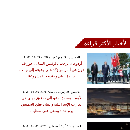
الأخبار الأكثر قراءة
GMT 18:33 2026 الخميس ,30 تموز / يوليو
أردوغان يرحب بالرئيس اللبناني جوزاف
عون في أنقرة ويؤكد على وقوفه إلى جانب
سيادة لبنان وحقوقه المشروعةً
GMT 01:33 2026 الخميس ,09 إبريل / نيسان
الأمم المتحدة تدعو إلى تحقيق دولي في
الغارات الإسرائيلية و لبنان يعلن الخميس
يوم حداد وطني على ضحاياه
GMT 02:41 2025 السبت ,16 آب / أغسطس