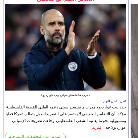
مدرب مانشستر سيتي بيب غوارديولا
لندن ـ لبنان اليوم
جدد بيب غوارديولا مدرب مانشستر سيتي دعمه العلني للقضية الفلسطينية
مؤكدا أن التضامن الحقيقي لا يقتصر على التصريحات بل يتطلب تحركا فعليا
ومسؤولية نحو ما يعانيه الشعب الفلسطيني. وجاءت تصريحات الإسباني
غوارديولا خلا...
المزيد
المزيد من التحقيقات السياحية