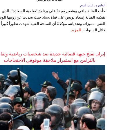
القاهرة ـ لبنان اليوم
حلّت الفنانة ماغي بوغصن ضيفةً على برنامج "صاحبة السعادة"، الذي
تقدّمه الفنانة إسعاد يونس على قناة dmc، حيث تحدثت عن رؤيتها
الفني، مميزاته وتحدياته، مؤكدةً أن الساحة الفنية شهدت تطوراً كبيراً
خلال السنوات...
المزيد
إيران تفتح جبهة قضائية جديدة ضد شخصيات رياضية وثقاف
بالتزامن مع استمرار ملاحقة موقوفي الاحتجاجات