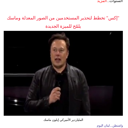
السنوات...
المزيد
"إكس" تخطط لتحذير المستخدمين من الصور المعدلة وماسك
يلمّح للميزة الجديدة
الملياردير الأميركي إيلون ماسك
واشنطن ـ لبنان اليوم