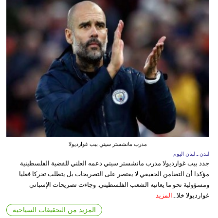
مدرب مانشستر سيتي بيب غوارديولا
لندن ـ لبنان اليوم
جدد بيب غوارديولا مدرب مانشستر سيتي دعمه العلني للقضية الفلسطينية
مؤكدا أن التضامن الحقيقي لا يقتصر على التصريحات بل يتطلب تحركا فعليا
ومسؤولية نحو ما يعانيه الشعب الفلسطيني. وجاءت تصريحات الإسباني
غوارديولا خلا...
المزيد
المزيد من التحقيقات السياحية