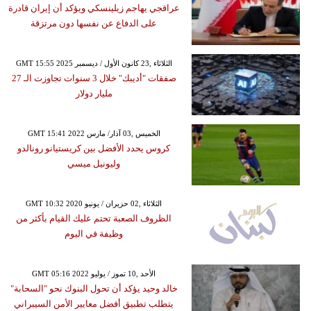
عراقجي يهاجم زيلينسكي ويؤكد أن إيران قادرة
على الدفاع عن نفسها دون مرتزقة
GMT 15:55 2025 الثلاثاء ,23 كانون الأول / ديسمبر
صفقات "أديبك" خلال 3 سنوات تجاوزت الـ 27
مليار دولار
GMT 15:41 2022 الخميس ,03 آذار/ مارس
كروس يحدد الأفضل بين كريستيانو رونالدو
وليونيل ميسي
GMT 10:32 2020 الثلاثاء ,02 حزيران / يونيو
الظروف الصعبة تحتم عليك القيام بأكثر من
وظيفة في اليوم
GMT 05:16 2022 الأحد ,10 تموز / يوليو
خالد وحيد يؤكد أن تحول البنوك نحو "السحابة"
يتطلب تطبيق أفضل معايير الأمن السيبراني