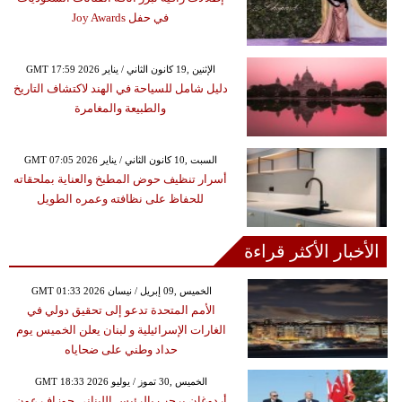
في حفل Joy Awards
GMT 17:59 2026 الإثنين ,19 كانون الثاني / يناير
دليل شامل للسياحة في الهند لاكتشاف التاريخ
والطبيعة والمغامرة
GMT 07:05 2026 السبت ,10 كانون الثاني / يناير
أسرار تنظيف حوض المطبخ والعناية بملحقاته
للحفاظ على نظافته وعمره الطويل
الأخبار الأكثر قراءة
GMT 01:33 2026 الخميس ,09 إبريل / نيسان
الأمم المتحدة تدعو إلى تحقيق دولي في
الغارات الإسرائيلية و لبنان يعلن الخميس يوم
حداد وطني على ضحاياه
GMT 18:33 2026 الخميس ,30 تموز / يوليو
أردوغان يرحب بالرئيس اللبناني جوزاف عون