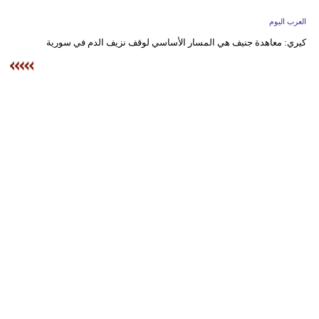
وسفر
العرب اليوم
ديكور
كيري: معاهدة جنيف هي المسار الأساسي لوقف نزيف الدم في سورية
أخبار
إعلام
تعليم
مرأة
أزياء
إسلامية
علوم
وتكنولوجيا
بيئة