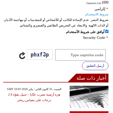
: Characters Left
*
إلزامي
شروط الاستخدام
شروط النشر:
عدم الإساءة للكاتب أو للأشخاص أو للمقدسات أو مهاجمة الأديان
أو الذات الالهية. والابتعاد عن التحريض الطائفي والعنصري والشتائم.
اُوافق على شروط الأستخدام
Security Code
*
أرسل التعليق
أخبار ذات صلة
GMT 10:03 2026 السبت ,31 كانون الثاني / يناير
هزة أرضية تضرب عنّايا – جبيل بقوّة 2.8
درجات على مقياس ريختر