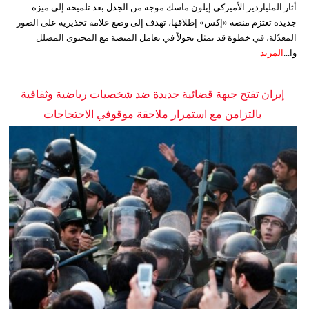
أثار الملياردير الأميركي إيلون ماسك موجة من الجدل بعد تلميحه إلى ميزة
جديدة تعتزم منصة «إكس» إطلاقها، تهدف إلى وضع علامة تحذيرية على الصور
المعدّلة، في خطوة قد تمثل تحولاً في تعامل المنصة مع المحتوى المضلل
وا...
المزيد
إيران تفتح جبهة قضائية جديدة ضد شخصيات رياضية وثقافية
بالتزامن مع استمرار ملاحقة موقوفي الاحتجاجات