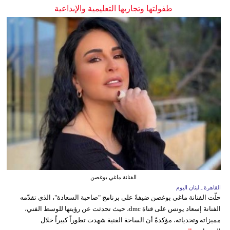
طفولتها وتجاربها التعليمية والإبداعية
الفنانة ماغي بوغصن
القاهرة ـ لبنان اليوم
حلّت الفنانة ماغي بوغصن ضيفةً على برنامج "صاحبة السعادة"، الذي تقدّمه
الفنانة إسعاد يونس على قناة dmc، حيث تحدثت عن رؤيتها للوسط الفني،
مميزاته وتحدياته، مؤكدةً أن الساحة الفنية شهدت تطوراً كبيراً خلال