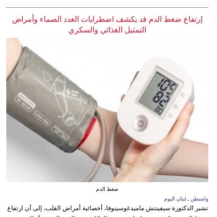
إرتفاع ضغط الدم قد يكشف اضطرابات الغدد الصماء وأمراض
التمثيل الغذائي والسكري
ضغط الدم
واشنطن ـ لبنان اليوم
تشير الدكتورة سيفينتش ماميدغوسينوفا، أخصائية أمراض القلب، إلى أن ارتفاع