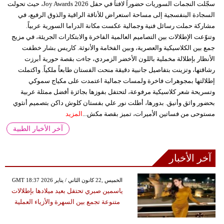
سجّلت النجمات السوريات حضوراً لافتاً في حفل Joy Awards 2026، حيث تحولت
السجادة البنفسجية إلى مساحة استعراض للأناقة الراقية والذوق الرفيع، في
مشاركة حملت رسائل فنية وجمالية عكست مكانة الدراما السورية عربياً.
وتنوّعت الإطلالات بين التصاميم العالمية الفاخرة والابتكارات الجريئة، في مزيج
جمع بين الكلاسيكية والعصرية، وبين الفخامة والأنوثة. كاريس بشار خطفت
الأنظار بإطلالة مخملية باللون الأخضر الزمردي، جاءت بقصة حورية أبرزت
رشاقتها، وتزينت بتفاصيل جانبية دقيقة منحت الفستان طابعاً ملكياً. واكتملت
إطلالتها بمجوهرات فاخرة ولمسات جمالية اعتمدت على مكياج سموكي
وتسريحة شعر كلاسيكية مرفوعة، لتحتفل بفوزها بجائزة أفضل ممثلة عربية
بحضور واثق وأنيق. بدورها، أطلت نور علي بفستان كلوش داكن بتصميم أنثوي
مستوحى من فساتين الأميرات، تميز بقصة مكش...
المزيد
آخر الأخبار الطبية
آخر الأخبار
GMT 18:37 2026 الخميس ,22 كانون الثاني / يناير
ياسمين صبري تحتفل بعيد ميلادها بإطلالات
متنوعة تجمع بين السهرة والأزياء العملية