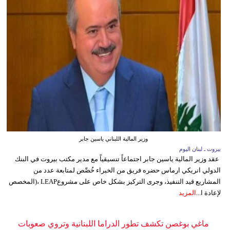
وزير المالية اللبناني ياسين جابر
بيروت ـ لبنان اليوم
عقد وزير المالية ياسين جابر اجتماعاً تنسيقياً مع مدير مكتب بيروت في البنك
الدولي انريكي ارماس حضره فريق من الخبراء خُصِّص لمتابعة عدد من
المشاريع قيد التنفيذ، وجرى التركيز بشكل خاص على مشروعLEAP ،(المخصص
لإعادة ا...
المزيد
ماغي بوغصن تكشف تطور الدراما اللبنانية وتروي صعوبات