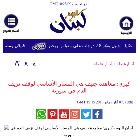
آخر تحديث GMT10:25:09
الرئيسية
أخبارعاجلة
رياضة
قوّة 2.8 درجات على مقياس ريختر
قتيلان ومصابون جراء 14 غارة إسرائيلية على شرق 
ثقافة
إقتصاد
أخبارعاجلة
»
أخبار عاجلة
فن
كيري: معاهدة جنيف هي المسار الأساسي لوقف نزيف
وموسيقى
الدم في سورية
أزياء
19:15 2013 الثلاثاء ,07 أيار / مايو
GMT
صحة
وتغذية
سياحة