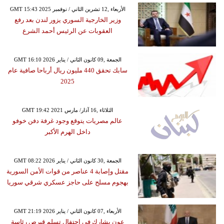
GMT 15:43 2025 الأربعاء ,12 تشرين الثاني / نوفمبر
وزير الخارجية السوري يزور لندن بعد رفع
العقوبات عن الرئيس أحمد الشرع
GMT 16:10 2026 الجمعة ,09 كانون الثاني / يناير
سابك تحقق 440 مليون ريال أرباحا صافية عام
2025
GMT 19:42 2021 الثلاثاء ,16 آذار/ مارس
عالم مصريات يتوقع وجود غرفة دفن خوفو
داخل الهرم الأكبر
GMT 08:22 2026 الجمعة ,30 كانون الثاني / يناير
مقتل وإصابة 4 عناصر من قوات الأمن السورية
بهجوم مسلح على حاجز عسكري شرقي سوريا
GMT 21:19 2026 الأربعاء ,07 كانون الثاني / يناير
عون يشارك في احتفال تسلم قبرص رئاسة