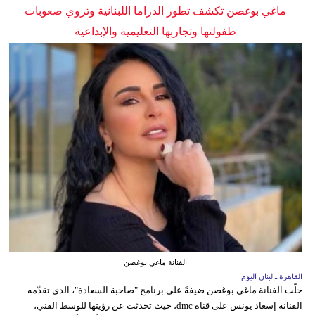
ماغي بوغصن تكشف تطور الدراما اللبنانية وتروي صعوبات
طفولتها وتجاربها التعليمية والإبداعية
الفنانة ماغي بوغصن
القاهرة ـ لبنان اليوم
حلّت الفنانة ماغي بوغصن ضيفةً على برنامج "صاحبة السعادة"، الذي تقدّمه
الفنانة إسعاد يونس على قناة dmc، حيث تحدثت عن رؤيتها للوسط الفني،