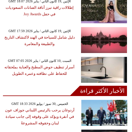
GMT 18:07 2026 الإثنين ,19 كانون الثاني / يناير
إطلالات راقية تبرز أناقة الفنانات السعوديات
في حفل Joy Awards
GMT 17:59 2026 الإثنين ,19 كانون الثاني / يناير
دليل شامل للسياحة في الهند لاكتشاف التاريخ
والطبيعة والمغامرة
GMT 07:05 2026 السبت ,10 كانون الثاني / يناير
أسرار تنظيف حوض المطبخ والعناية بملحقاته
للحفاظ على نظافته وعمره الطويل
الأخبار الأكثر قراءة
GMT 18:33 2026 الخميس ,30 تموز / يوليو
أردوغان يرحب بالرئيس اللبناني جوزاف عون
في أنقرة ويؤكد على وقوفه إلى جانب سيادة
لبنان وحقوقه المشروعةً