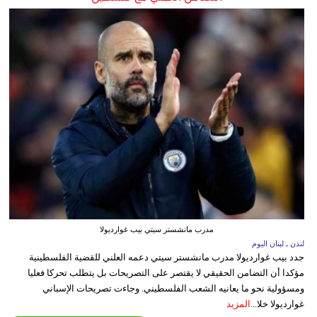
مدرب مانشستر سيتي بيب غوارديولا
لندن ـ لبنان اليوم
جدد بيب غوارديولا مدرب مانشستر سيتي دعمه العلني للقضية الفلسطينية
مؤكدا أن التضامن الحقيقي لا يقتصر على التصريحات بل يتطلب تحركا فعليا
ومسؤولية نحو ما يعانيه الشعب الفلسطيني. وجاءت تصريحات الإسباني
غوارديولا خلا...
المزيد