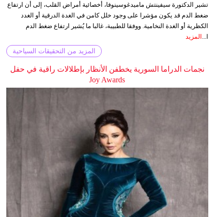
تشير الدكتورة سيفينتش ماميدغوسينوفا، أخصائية أمراض القلب، إلى أن ارتفاع
ضغط الدم قد يكون مؤشرا على وجود خلل كامن في الغدة الدرقية أو الغدد
الكظرية أو الغدة النخامية. ووفقا للطبيبة، غالبا ما يُشير ارتفاع ضغط الدم
ا...
المزيد
المزيد من التحقيقات السياحية
نجمات الدراما السورية يخطفن الأنظار بإطلالات راقية في حفل
Joy Awards