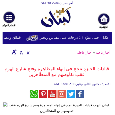
آخر تحديث GMT10:25:09
الرئيسية
أخبارعاجلة
رياضة
قوّة 2.8 درجات على مقياس ريختر
قتيلان ومصابون جراء 14 غارة إسرائيلية على شرق 
ثقافة
إقتصاد
أخبارعاجلة
»
أخبار عاجلة
فن
قيادات الجيزة تنجح فى إنهاء المظاهرة وفتح شارع الهرم
وموسيقى
عقب تفاوضهم مع المتظاهرين
أزياء
05:01 2013 الأحد ,27 كانون الثاني / يناير
GMT
صحة
وتغذية
سياحة