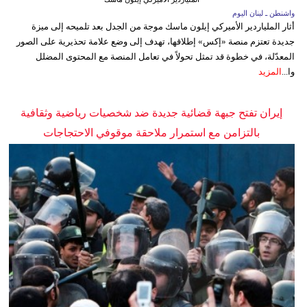
واشنطن ـ لبنان اليوم
أثار الملياردير الأميركي إيلون ماسك موجة من الجدل بعد تلميحه إلى ميزة
جديدة تعتزم منصة «إكس» إطلاقها، تهدف إلى وضع علامة تحذيرية على الصور
المعدّلة، في خطوة قد تمثل تحولاً في تعامل المنصة مع المحتوى المضلل
وا...
المزيد
إيران تفتح جبهة قضائية جديدة ضد شخصيات رياضية وثقافية
بالتزامن مع استمرار ملاحقة موقوفي الاحتجاجات