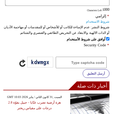
: Characters Left
*
إلزامي
شروط الاستخدام
شروط النشر:
عدم الإساءة للكاتب أو للأشخاص أو للمقدسات أو مهاجمة الأديان
أو الذات الالهية. والابتعاد عن التحريض الطائفي والعنصري والشتائم.
اُوافق على شروط الأستخدام
Security Code
*
أرسل التعليق
أخبار ذات صلة
GMT 10:03 2026 السبت ,31 كانون الثاني / يناير
هزة أرضية تضرب عنّايا – جبيل بقوّة 2.8
درجات على مقياس ريختر