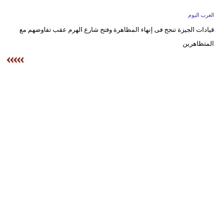
وسفر
العرب اليوم
ديكور
قيادات الجيزة تنجح فى إنهاء المظاهرة وفتح شارع الهرم عقب تفاوضهم مع
المتظاهرين
أخبار
إعلام
تعليم
مرأة
أزياء
إسلامية
علوم
وتكنولوجيا
بيئة