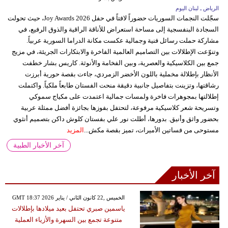
الرياض ـ لبنان اليوم
سجّلت النجمات السوريات حضوراً لافتاً في حفل Joy Awards 2026، حيث تحولت
السجادة البنفسجية إلى مساحة استعراض للأناقة الراقية والذوق الرفيع، في
مشاركة حملت رسائل فنية وجمالية عكست مكانة الدراما السورية عربياً.
وتنوّعت الإطلالات بين التصاميم العالمية الفاخرة والابتكارات الجريئة، في مزيج
جمع بين الكلاسيكية والعصرية، وبين الفخامة والأنوثة. كاريس بشار خطفت
الأنظار بإطلالة مخملية باللون الأخضر الزمردي، جاءت بقصة حورية أبرزت
رشاقتها، وتزينت بتفاصيل جانبية دقيقة منحت الفستان طابعاً ملكياً. واكتملت
إطلالتها بمجوهرات فاخرة ولمسات جمالية اعتمدت على مكياج سموكي
وتسريحة شعر كلاسيكية مرفوعة، لتحتفل بفوزها بجائزة أفضل ممثلة عربية
بحضور واثق وأنيق. بدورها، أطلت نور علي بفستان كلوش داكن بتصميم أنثوي
مستوحى من فساتين الأميرات، تميز بقصة مكش...
المزيد
آخر الأخبار الطبية
آخر الأخبار
GMT 18:37 2026 الخميس ,22 كانون الثاني / يناير
ياسمين صبري تحتفل بعيد ميلادها بإطلالات
متنوعة تجمع بين السهرة والأزياء العملية