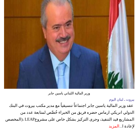
وزير المالية اللبناني ياسين جابر
بيروت ـ لبنان اليوم
عقد وزير المالية ياسين جابر اجتماعاً تنسيقياً مع مدير مكتب بيروت في البنك
الدولي انريكي ارماس حضره فريق من الخبراء خُصِّص لمتابعة عدد من
المشاريع قيد التنفيذ، وجرى التركيز بشكل خاص على مشروعLEAP ،(المخصص
لإعادة ا...
المزيد