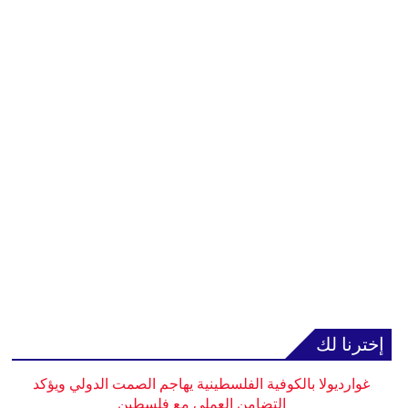
إخترنا لك
غوارديولا بالكوفية الفلسطينية يهاجم الصمت الدولي ويؤكد
التضامن العملي مع فلسطين