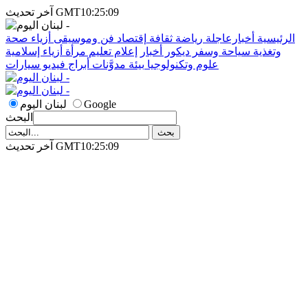
آخر تحديث GMT10:25:09
الرئيسية
أخبارعاجلة
رياضة
ثقافة
إقتصاد
فن وموسيقى
أزياء
صحة
وتغذية
سياحة وسفر
ديكور
أخبار
إعلام
تعليم
مرأة
أزياء إسلامية
علوم وتكنولوجيا
بيئة
مدوَّنات
أبراج
فيديو
سيارات
Google
لبنان اليوم
البحث
آخر تحديث GMT10:25:09