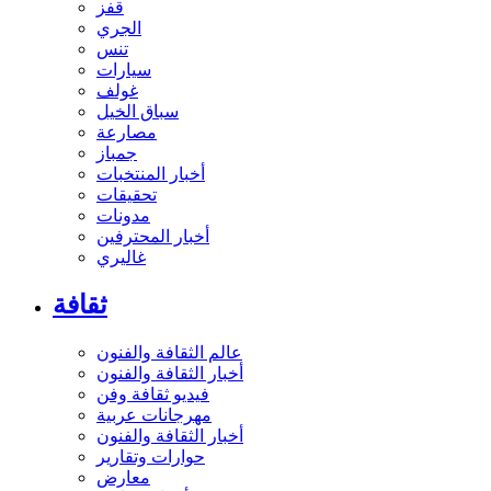
قفز
الجري
تنس
سيارات
غولف
سباق الخيل
مصارعة
جمباز
أخبار المنتخبات
تحقيقات
مدونات
أخبار المحترفين
غاليري
ثقافة
عالم الثقافة والفنون
أخبار الثقافة والفنون
فيديو ثقافة وفن
مهرجانات عربية
أخبار الثقافة والفنون
حوارات وتقارير
معارض