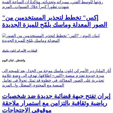
رؤيتها للوسط الفني، مميزاته وتحدياته، مؤكدةً أن الساحة الفنية
شهدت تطوراً كبيراً خلال السنوات...
المزيد
"إكس" تخطط لتحذير المستخدمين من
الصور المعدلة وماسك يلمّح للميزة الجديدة
الملياردير الأميركي إيلون ماسك
واشنطن ـ لبنان اليوم
أثار الملياردير الأميركي إيلون ماسك موجة من الجدل بعد تلميحه إلى
ميزة جديدة تعتزم منصة «إكس» إطلاقها، تهدف إلى وضع علامة
تحذيرية على الصور المعدّلة، في خطوة قد تمثل تحولاً في تعامل
المنصة مع المحتوى المضلل وا...
المزيد
إيران تفتح جبهة قضائية جديدة ضد شخصيات
رياضية وثقافية بالتزامن مع استمرار ملاحقة
موقوفي الاحتجاجات