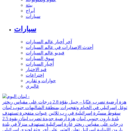
بيئة
أبراج
سيارات
سيارات
آخر أخبار عالم السيارات
أحدث الإصدارات في عالم السيارات
فيديو عالم السيارات
سوق السيارات
أخبار السيارات
قيد الاختبار
إختراعات
حوارات و تقارير
غاليري
هزة أرضية تضرب عنّايا – جبيل بقوّة 2.8 درجات على مقياس ريختر
توغل إسرائيلي في الخيام وتفجيرات بمنطقة الشاليهات جنوب لبنان
سقوط مسيّرة إسرائيلية في رب ثلاثين
عبوات متفجرة تستهدف
بلدة يارون جنوبي لبنان
هزة أرضية جديدة تضرب لبنان بقوة 2.5
درجات على مقياس ريختر
غارة إسرائيلية تستهدف منزلاً في بلدة
يارون اللبنانية
إسرائيل تعلن العثور على أخر جثة لجندي إسرائيلي