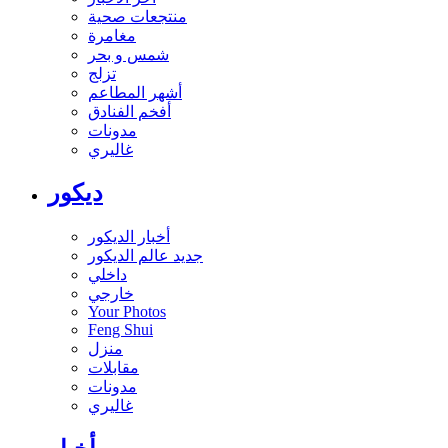
منتجعات صحية
مغامرة
شمس و بحر
تزلج
أشهر المطاعم
أفخم الفنادق
مدونات
غاليري
ديكور
أخبار الديكور
جديد عالم الديكور
داخلي
خارجي
Your Photos
Feng Shui
منزل
مقابلات
مدونات
غاليري