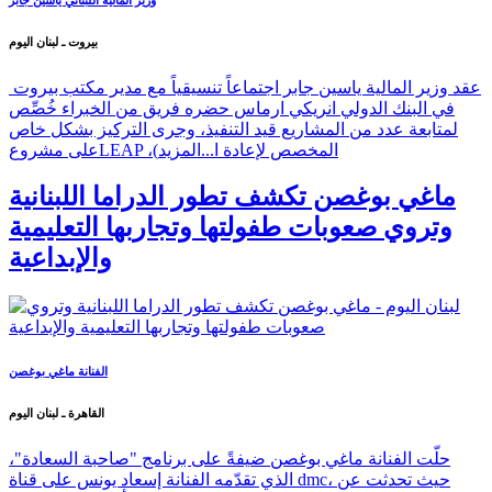
بيروت ـ لبنان اليوم
عقد وزير المالية ياسين جابر اجتماعاً تنسيقياً مع مدير مكتب بيروت
في البنك الدولي انريكي ارماس حضره فريق من الخبراء خُصِّص
لمتابعة عدد من المشاريع قيد التنفيذ، وجرى التركيز بشكل خاص
على مشروعLEAP ،(المخصص لإعادة ا...
المزيد
ماغي بوغصن تكشف تطور الدراما اللبنانية
وتروي صعوبات طفولتها وتجاربها التعليمية
والإبداعية
الفنانة ماغي بوغصن
القاهرة ـ لبنان اليوم
حلّت الفنانة ماغي بوغصن ضيفةً على برنامج "صاحبة السعادة"،
الذي تقدّمه الفنانة إسعاد يونس على قناة dmc، حيث تحدثت عن