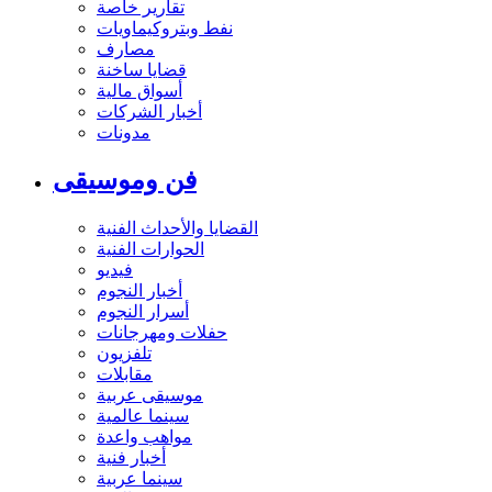
تقارير خاصة
نفط وبتروكيماويات
مصارف
قضايا ساخنة
أسواق مالية
أخبار الشركات
مدونات
فن وموسيقى
القضايا والأحداث الفنية
الحوارات الفنية
فيديو
أخبار النجوم
أسرار النجوم
حفلات ومهرجانات
تلفزيون
مقابلات
موسيقى عربية
سينما عالمية
مواهب واعدة
أخبار فنية
سينما عربية