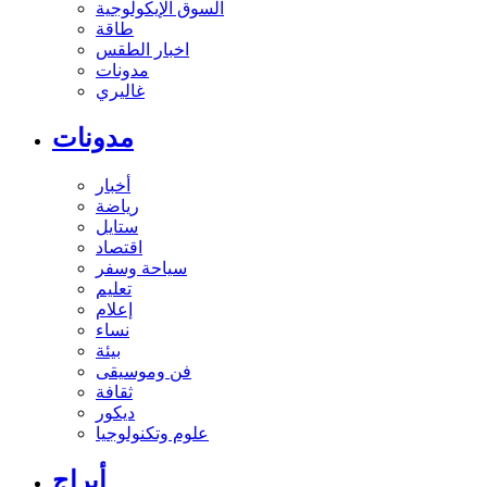
السوق الإيكولوجية
طاقة
اخبار الطقس
مدونات
غاليري
مدونات
أخبار
رياضة
ستايل
اقتصاد
سياحة وسفر
تعليم
إعلام
نساء
بيئة
فن وموسيقى
ثقافة
ديكور
علوم وتكنولوجيا
أبراج