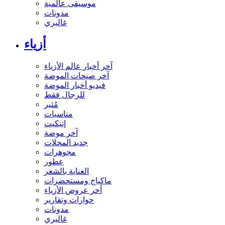
موسيقى عالمية
مدونات
غاليري
أزياء
آخر أخبار عالم الأزياء
آخر صيحات الموضة
فيديو أخبار الموضة
للرجال فقط
مُثير
مناسبات
إتيكيت
آخر موضة
جديد المحلات
مجوهرات
عطور
العناية بالشعر
ماكياج ومستحضرات
أخر عروض الأزياء
حوارات وتقارير
مدونات
غاليري