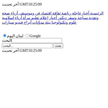
آخر تحديث GMT10:25:09
الرئيسية
أخبارعاجلة
رياضة
ثقافة
إقتصاد
فن وموسيقى
أزياء
صحة
وتغذية
سياحة وسفر
ديكور
أخبار
إعلام
تعليم
مرأة
أزياء إسلامية
علوم وتكنولوجيا
بيئة
مدوَّنات
أبراج
فيديو
سيارات
Google
لبنان اليوم
البحث
آخر تحديث GMT10:25:09