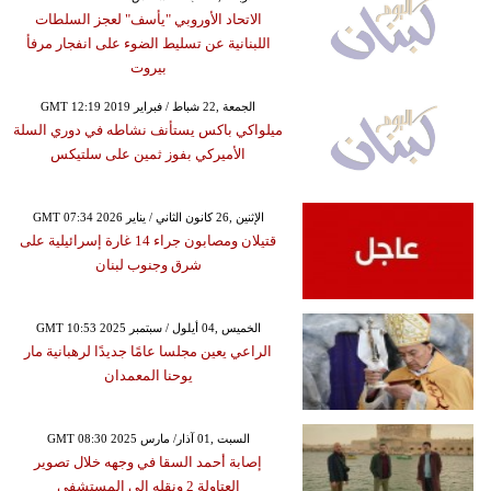
الاتحاد الأوروبي "يأسف" لعجز السلطات
اللبنانية عن تسليط الضوء على انفجار مرفأ
بيروت
GMT 12:19 2019 الجمعة ,22 شباط / فبراير
ميلواكي باكس يستأنف نشاطه في دوري السلة
الأميركي بفوز ثمين على سلتيكس
GMT 07:34 2026 الإثنين ,26 كانون الثاني / يناير
قتيلان ومصابون جراء 14 غارة إسرائيلية على
شرق وجنوب لبنان
GMT 10:53 2025 الخميس ,04 أيلول / سبتمبر
الراعي يعين مجلسا عامًا جديدًا لرهبانية مار
يوحنا المعمدان
GMT 08:30 2025 السبت ,01 آذار/ مارس
إصابة أحمد السقا في وجهه خلال تصوير
العتاولة 2 ونقله إلى المستشفى