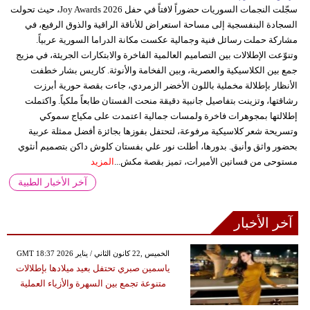
سجّلت النجمات السوريات حضوراً لافتاً في حفل Joy Awards 2026، حيث تحولت
السجادة البنفسجية إلى مساحة استعراض للأناقة الراقية والذوق الرفيع، في
مشاركة حملت رسائل فنية وجمالية عكست مكانة الدراما السورية عربياً.
وتنوّعت الإطلالات بين التصاميم العالمية الفاخرة والابتكارات الجريئة، في مزيج
جمع بين الكلاسيكية والعصرية، وبين الفخامة والأنوثة. كاريس بشار خطفت
الأنظار بإطلالة مخملية باللون الأخضر الزمردي، جاءت بقصة حورية أبرزت
رشاقتها، وتزينت بتفاصيل جانبية دقيقة منحت الفستان طابعاً ملكياً. واكتملت
إطلالتها بمجوهرات فاخرة ولمسات جمالية اعتمدت على مكياج سموكي
وتسريحة شعر كلاسيكية مرفوعة، لتحتفل بفوزها بجائزة أفضل ممثلة عربية
بحضور واثق وأنيق. بدورها، أطلت نور علي بفستان كلوش داكن بتصميم أنثوي
مستوحى من فساتين الأميرات، تميز بقصة مكش...
المزيد
آخر الأخبار الطبية
آخر الأخبار
GMT 18:37 2026 الخميس ,22 كانون الثاني / يناير
ياسمين صبري تحتفل بعيد ميلادها بإطلالات
متنوعة تجمع بين السهرة والأزياء العملية