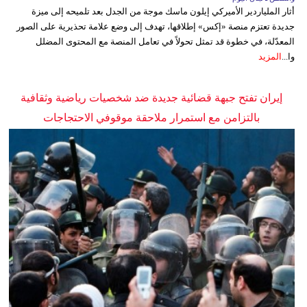
أثار الملياردير الأميركي إيلون ماسك موجة من الجدل بعد تلميحه إلى ميزة
جديدة تعتزم منصة «إكس» إطلاقها، تهدف إلى وضع علامة تحذيرية على الصور
المعدّلة، في خطوة قد تمثل تحولاً في تعامل المنصة مع المحتوى المضلل
وا...
المزيد
إيران تفتح جبهة قضائية جديدة ضد شخصيات رياضية وثقافية
بالتزامن مع استمرار ملاحقة موقوفي الاحتجاجات