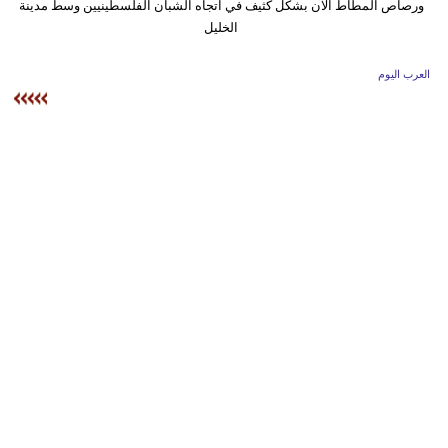
وسفر
ديكور
العرب اليوم
أخبار
إعلام
تعليم
مرأة
أزياء
إسلامية
علوم
وتكنولوجيا
بيئة