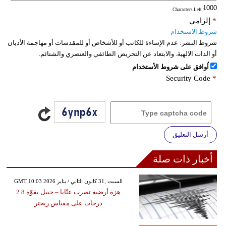
: Characters Left
*
إلزامي
شروط الاستخدام
شروط النشر:
عدم الإساءة للكاتب أو للأشخاص أو للمقدسات أو مهاجمة الأديان
أو الذات الالهية. والابتعاد عن التحريض الطائفي والعنصري والشتائم.
اُوافق على شروط الأستخدام
Security Code
*
أرسل التعليق
أخبار ذات صلة
GMT 10:03 2026 السبت ,31 كانون الثاني / يناير
هزة أرضية تضرب عنّايا – جبيل بقوّة 2.8
درجات على مقياس ريختر