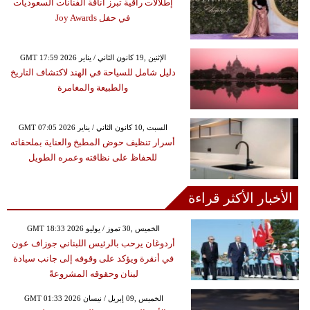
إطلالات راقية تبرز أناقة الفنانات السعوديات
في حفل Joy Awards
GMT 17:59 2026 الإثنين ,19 كانون الثاني / يناير
دليل شامل للسياحة في الهند لاكتشاف التاريخ
والطبيعة والمغامرة
GMT 07:05 2026 السبت ,10 كانون الثاني / يناير
أسرار تنظيف حوض المطبخ والعناية بملحقاته
للحفاظ على نظافته وعمره الطويل
الأخبار الأكثر قراءة
GMT 18:33 2026 الخميس ,30 تموز / يوليو
أردوغان يرحب بالرئيس اللبناني جوزاف عون
في أنقرة ويؤكد على وقوفه إلى جانب سيادة
لبنان وحقوقه المشروعةً
GMT 01:33 2026 الخميس ,09 إبريل / نيسان