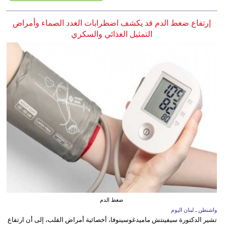
إرتفاع ضغط الدم قد يكشف اضطرابات الغدد الصماء وأمراض
التمثيل الغذائي والسكري
ضغط الدم
واشنطن ـ لبنان اليوم
تشير الدكتورة سيفينتش ماميدغوسينوفا، أخصائية أمراض القلب، إلى أن ارتفاع