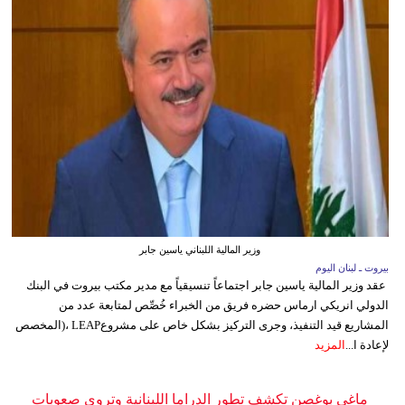
وزير المالية اللبناني ياسين جابر
بيروت ـ لبنان اليوم
عقد وزير المالية ياسين جابر اجتماعاً تنسيقياً مع مدير مكتب بيروت في البنك
الدولي انريكي ارماس حضره فريق من الخبراء خُصِّص لمتابعة عدد من
المشاريع قيد التنفيذ، وجرى التركيز بشكل خاص على مشروعLEAP ،(المخصص
لإعادة ا...
المزيد
ماغي بوغصن تكشف تطور الدراما اللبنانية وتروي صعوبات