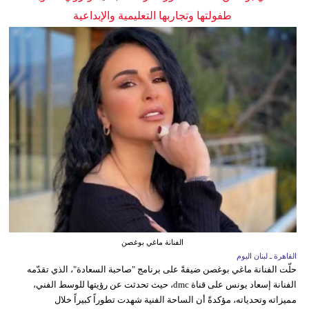
طفولتها وتجاربها التعليمية والإبداعية
الفنانة ماغي بوغصن
القاهرة ـ لبنان اليوم
حلّت الفنانة ماغي بوغصن ضيفةً على برنامج "صاحبة السعادة"، الذي تقدّمه
الفنانة إسعاد يونس على قناة dmc، حيث تحدثت عن رؤيتها للوسط الفني،
مميزاته وتحدياته، مؤكدةً أن الساحة الفنية شهدت تطوراً كبيراً خلال