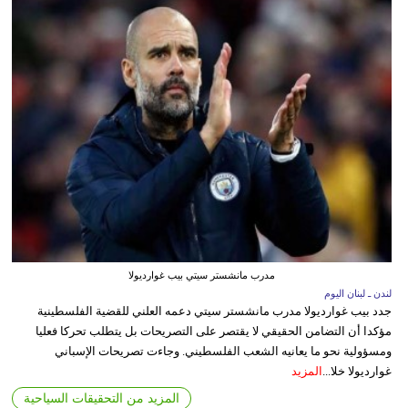
مدرب مانشستر سيتي بيب غوارديولا
لندن ـ لبنان اليوم
جدد بيب غوارديولا مدرب مانشستر سيتي دعمه العلني للقضية الفلسطينية
مؤكدا أن التضامن الحقيقي لا يقتصر على التصريحات بل يتطلب تحركا فعليا
ومسؤولية نحو ما يعانيه الشعب الفلسطيني. وجاءت تصريحات الإسباني
غوارديولا خلا...
المزيد
المزيد من التحقيقات السياحية