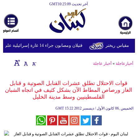
آخر تحديث GMT10:25:09
الرئيسية
أخبارعاجلة
رياضة
قتيلان ومصابون جراء 14 غارة إسرائيلية على شرق وجنوب لبنان
ثقافة
إقتصاد
أخبارعاجلة
»
أخبار عاجلة
فن
قوات الاحتلال تطلق عشرات القنابل الصوتية و قنابل
وموسيقى
الغاز ورصاص المطاط الآن بشكل كثيف في اتجاه الشبان
الفلسطينيين وسط مدينة الخليل
أزياء
15:22 2012 الخميس ,06 كانون الأول / ديسمبر
GMT
صحة
وتغذية
سياحة