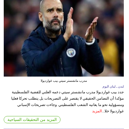
مدرب مانشستر سيتي بيب غوارديولا
لندن ـ لبنان اليوم
جدد بيب غوارديولا مدرب مانشستر سيتي دعمه العلني للقضية الفلسطينية
مؤكدا أن التضامن الحقيقي لا يقتصر على التصريحات بل يتطلب تحركا فعليا
ومسؤولية نحو ما يعانيه الشعب الفلسطيني. وجاءت تصريحات الإسباني
غوارديولا خلا...
المزيد
المزيد من التحقيقات السياحية