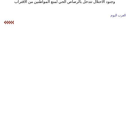
وسفر
ديكور
العرب اليوم
أخبار
إعلام
تعليم
مرأة
أزياء
إسلامية
علوم
وتكنولوجيا
بيئة