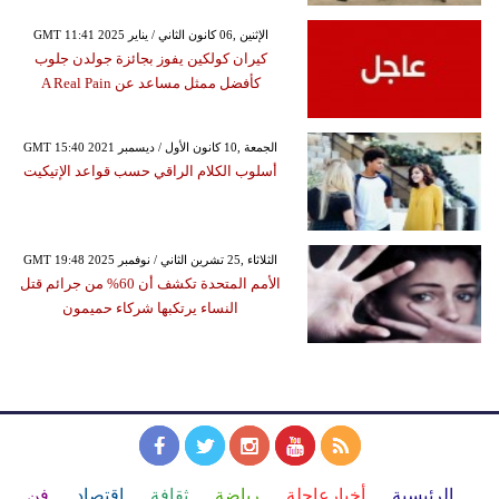
GMT 11:41 2025 الإثنين ,06 كانون الثاني / يناير
كيران كولكين يفوز بجائزة جولدن جلوب
كأفضل ممثل مساعد عن A Real Pain
GMT 15:40 2021 الجمعة ,10 كانون الأول / ديسمبر
أسلوب الكلام الراقي حسب قواعد الإتيكيت
GMT 19:48 2025 الثلاثاء ,25 تشرين الثاني / نوفمبر
الأمم المتحدة تكشف أن 60% من جرائم قتل
النساء يرتكبها شركاء حميمون
الرئيسية
أخبارعاجلة
رياضة
ثقافة
إقتصاد
فن