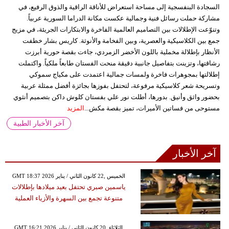
السجادة البنفسجية إلى مساحة استعراض للأناقة الراقية والذوق الرفيع، في
مشاركة حملت رسائل فنية وجمالية عكست مكانة الدراما السورية عربياً.
وتنوّعت الإطلالات بين التصاميم العالمية الفاخرة والابتكارات الجريئة، في مزيج
جمع بين الكلاسيكية والعصرية، وبين الفخامة والأنوثة. كاريس بشار خطفت
الأنظار بإطلالة مخملية باللون الأخضر الزمردي، جاءت بقصة حورية أبرزت
رشاقتها، وتزينت بتفاصيل جانبية دقيقة منحت الفستان طابعاً ملكياً. واكتملت
إطلالتها بمجوهرات فاخرة ولمسات جمالية اعتمدت على مكياج سموكي
وتسريحة شعر كلاسيكية مرفوعة، لتحتفل بفوزها بجائزة أفضل ممثلة عربية
بحضور واثق وأنيق. بدورها، أطلت نور علي بفستان كلوش داكن بتصميم أنثوي
مستوحى من فساتين الأميرات، تميز بقصة مكش...
المزيد
آخر الأخبار الطبية
آخر الأخبار
GMT 18:37 2026 الخميس ,22 كانون الثاني / يناير
ياسمين صبري تحتفل بعيد ميلادها بإطلالات
متنوعة تجمع بين السهرة والأزياء العملية
GMT 16:21 2026 الثلاثاء ,20 كانون الثاني / يناير