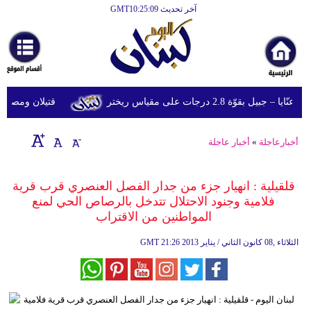
آخر تحديث GMT10:25:09
الرئيسية
أخبارعاجلة
رياضة
قوّة 2.8 درجات على مقياس ريختر
قتيلان ومصابون جراء 14 غارة إسرائيلية على شرق 
ثقافة
إقتصاد
أخبارعاجلة
»
أخبار عاجلة
فن
قلقيلية : انهيار جزء من جدار الفصل العنصري قرب قرية
وموسيقى
فلامية وجنود الاحتلال تتدخل بالرصاص الحي لمنع
المواطنين من الاقتراب
أزياء
21:26 2013 الثلاثاء ,08 كانون الثاني / يناير
GMT
صحة
وتغذية
سياحة