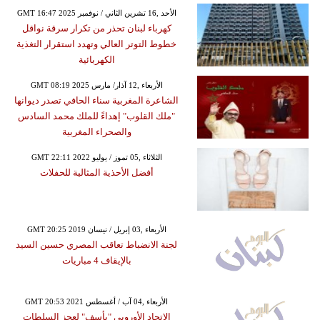
GMT 16:47 2025 الأحد ,16 تشرين الثاني / نوفمبر
كهرباء لبنان تحذر من تكرار سرقة نواقل
خطوط التوتر العالي وتهدد استقرار التغذية
الكهربائية
GMT 08:19 2025 الأربعاء ,12 آذار/ مارس
الشاعرة المغربية سناء الحافي تصدر ديوانها
"ملك القلوب" إهداءً للملك محمد السادس
والصحراء المغربية
GMT 22:11 2022 الثلاثاء ,05 تموز / يوليو
أفضل الأحذية المثالية للحفلات
GMT 20:25 2019 الأربعاء ,03 إبريل / نيسان
لجنة الانضباط تعاقب المصري حسين السيد
بالإيقاف 4 مباريات
GMT 20:53 2021 الأربعاء ,04 آب / أغسطس
الاتحاد الأوروبي "يأسف" لعجز السلطات