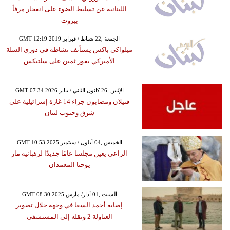
اللبنانية عن تسليط الضوء على انفجار مرفأ
بيروت
GMT 12:19 2019 الجمعة ,22 شباط / فبراير
ميلواكي باكس يستأنف نشاطه في دوري السلة
الأميركي بفوز ثمين على سلتيكس
GMT 07:34 2026 الإثنين ,26 كانون الثاني / يناير
قتيلان ومصابون جراء 14 غارة إسرائيلية على
شرق وجنوب لبنان
GMT 10:53 2025 الخميس ,04 أيلول / سبتمبر
الراعي يعين مجلسا عامًا جديدًا لرهبانية مار
يوحنا المعمدان
GMT 08:30 2025 السبت ,01 آذار/ مارس
إصابة أحمد السقا في وجهه خلال تصوير
العتاولة 2 ونقله إلى المستشفى