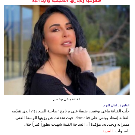
طفولتها وتجاربها التعليمية والإبداعية
الفنانة ماغي بوغصن
القاهرة ـ لبنان اليوم
حلّت الفنانة ماغي بوغصن ضيفةً على برنامج "صاحبة السعادة"، الذي تقدّمه
الفنانة إسعاد يونس على قناة dmc، حيث تحدثت عن رؤيتها للوسط الفني،
مميزاته وتحدياته، مؤكدةً أن الساحة الفنية شهدت تطوراً كبيراً خلال
السنوات...
المزيد