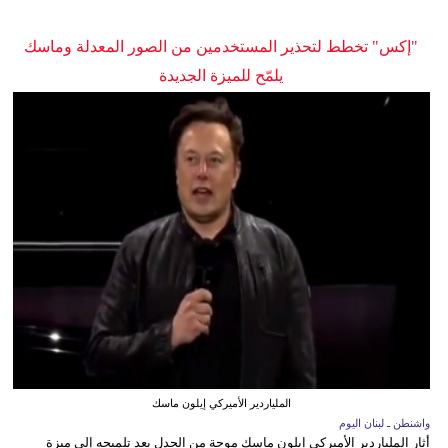
"إكس" تخطط لتحذير المستخدمين من الصور المعدلة وماسك
يلمّح للميزة الجديدة
الملياردير الأميركي إيلون ماسك
واشنطن ـ لبنان اليوم
أثار الملياردير الأميركي إيلون ماسك موجة من الجدل بعد تلميحه إلى ميزة