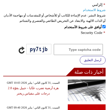
*
إلزامي
شروط الاستخدام
شروط النشر:
عدم الإساءة للكاتب أو للأشخاص أو للمقدسات أو مهاجمة الأديان
أو الذات الالهية. والابتعاد عن التحريض الطائفي والعنصري والشتائم.
اُوافق على شروط الأستخدام
Security Code
*
أرسل التعليق
أخبار ذات صلة
GMT 10:03 2026 السبت ,31 كانون الثاني / يناير
هزة أرضية تضرب عنّايا – جبيل بقوّة 2.8
درجات على مقياس ريختر
GMT 09:40 2026 السبت ,31 كانون الثاني / يناير