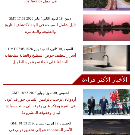
في حفل Joy Awards
GMT 17:59 2026 الإثنين ,19 كانون الثاني / يناير
دليل شامل للسياحة في الهند لاكتشاف التاريخ
والطبيعة والمغامرة
GMT 07:05 2026 السبت ,10 كانون الثاني / يناير
أسرار تنظيف حوض المطبخ والعناية بملحقاته
للحفاظ على نظافته وعمره الطويل
الأخبار الأكثر قراءة
GMT 18:33 2026 الخميس ,30 تموز / يوليو
أردوغان يرحب بالرئيس اللبناني جوزاف عون
في أنقرة ويؤكد على وقوفه إلى جانب سيادة
لبنان وحقوقه المشروعةً
GMT 01:33 2026 الخميس ,09 إبريل / نيسان
الأمم المتحدة تدعو إلى تحقيق دولي في