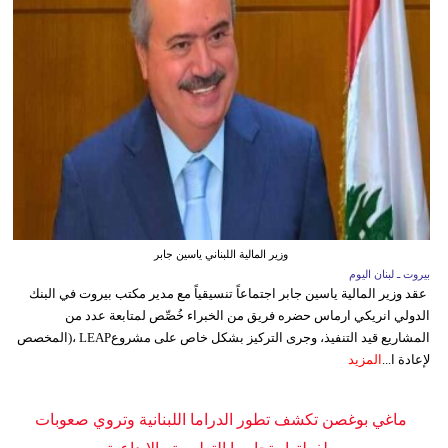
وزير المالية اللبناني ياسين جابر
بيروت ـ لبنان اليوم
عقد وزير المالية ياسين جابر اجتماعاً تنسيقياً مع مدير مكتب بيروت في البنك
الدولي انريكي ارماس حضره فريق من الخبراء خُصِّص لمتابعة عدد من
المشاريع قيد التنفيذ، وجرى التركيز بشكل خاص على مشروعLEAP ،(المخصص
لإعادة ا...
المزيد
ماغي بوغصن تكشف تطور الدراما اللبنانية وتروي صعوبات