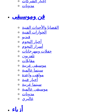
أخبار الشركات
مدونات
فن وموسيقى
القضايا والأحداث الفنية
الحوارات الفنية
فيديو
أخبار النجوم
أسرار النجوم
حفلات ومهرجانات
تلفزيون
مقابلات
موسيقى عربية
سينما عالمية
مواهب واعدة
أخبار فنية
سينما عربية
موسيقى عالمية
مدونات
غاليري
أزياء