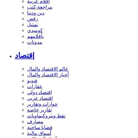
أفلام عربية
مراجعة كتب
دين ودنيا
رقص
تمثيل
كوميدي
بأقلامهم
مدونات
إقتصاد
عالم الاقتصاد والمال
أخبار الاقتصاد والمال
فيديو
عقارات
اقتصاد دولي
اقتصاد عربي
حوارات وتقارير
تقارير خاصة
نفط وبتروكيماويات
مصارف
قضايا ساخنة
أسواق مالية