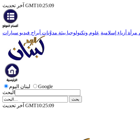
آخر تحديث GMT10:25:09
م
مرأة
أزياء إسلامية
علوم وتكنولوجيا
بيئة
مدوَّنات
أبراج
فيديو
سيارات
Google
لبنان اليوم
البحث
آخر تحديث GMT10:25:09