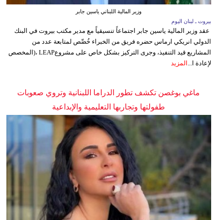
وزير المالية اللبناني ياسين جابر
بيروت ـ لبنان اليوم
عقد وزير المالية ياسين جابر اجتماعاً تنسيقياً مع مدير مكتب بيروت في البنك
الدولي انريكي ارماس حضره فريق من الخبراء خُصِّص لمتابعة عدد من
المشاريع قيد التنفيذ، وجرى التركيز بشكل خاص على مشروعLEAP ،(المخصص
لإعادة ا...
المزيد
ماغي بوغصن تكشف تطور الدراما اللبنانية وتروي صعوبات
طفولتها وتجاربها التعليمية والإبداعية