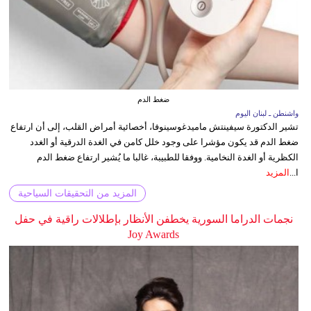
ضغط الدم
واشنطن ـ لبنان اليوم
تشير الدكتورة سيفينتش ماميدغوسينوفا، أخصائية أمراض القلب، إلى أن ارتفاع
ضغط الدم قد يكون مؤشرا على وجود خلل كامن في الغدة الدرقية أو الغدد
الكظرية أو الغدة النخامية. ووفقا للطبيبة، غالبا ما يُشير ارتفاع ضغط الدم
ا...
المزيد
المزيد من التحقيقات السياحية
نجمات الدراما السورية يخطفن الأنظار بإطلالات راقية في حفل
Joy Awards