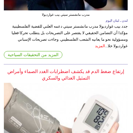
مدرب مانشستر سيتي بيب غوارديولا
لندن ـ لبنان اليوم
جدد بيب غوارديولا مدرب مانشستر سيتي دعمه العلني للقضية الفلسطينية
مؤكدا أن التضامن الحقيقي لا يقتصر على التصريحات بل يتطلب تحركا فعليا
ومسؤولية نحو ما يعانيه الشعب الفلسطيني. وجاءت تصريحات الإسباني
غوارديولا خلا...
المزيد
المزيد من التحقيقات السياحية
إرتفاع ضغط الدم قد يكشف اضطرابات الغدد الصماء وأمراض
التمثيل الغذائي والسكري