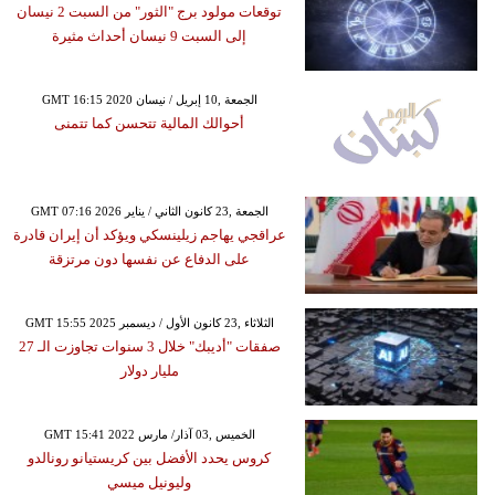
توقعات مولود برج "الثور" من السبت 2 نيسان
إلى السبت 9 نيسان أحداث مثيرة
GMT 16:15 2020 الجمعة ,10 إبريل / نيسان
أحوالك المالية تتحسن كما تتمنى
GMT 07:16 2026 الجمعة ,23 كانون الثاني / يناير
عراقجي يهاجم زيلينسكي ويؤكد أن إيران قادرة
على الدفاع عن نفسها دون مرتزقة
GMT 15:55 2025 الثلاثاء ,23 كانون الأول / ديسمبر
صفقات "أديبك" خلال 3 سنوات تجاوزت الـ 27
مليار دولار
GMT 15:41 2022 الخميس ,03 آذار/ مارس
كروس يحدد الأفضل بين كريستيانو رونالدو
وليونيل ميسي