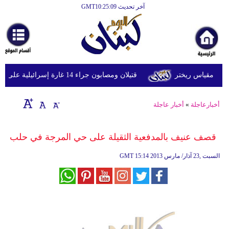
آخر تحديث GMT10:25:09
الرئيسية
أخبارعاجلة
رياضة
قتيلان ومصابون جراء 14 غارة إسرائيلية على شرق وجنوب لبنان
ثقافة
إقتصاد
أخبارعاجلة
»
أخبار عاجلة
فن
قصف عنيف بالمدفعية الثقيلة على حي المرجة في حلب
وموسيقى
15:14 2013 السبت ,23 آذار/ مارس
GMT
أزياء
صحة
وتغذية
سياحة