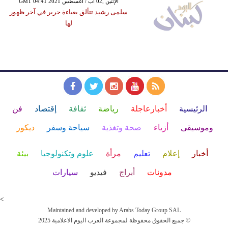
GMT 04:41 2021 الإثنين ,02 آب / أغسطس
سلمى رشيد تتألق بعباءة حرير في آخر ظهور
لها
الرئيسية
أخبارعاجلة
رياضة
ثقافة
إقتصاد
فن
وموسيقى
أزياء
صحة وتغذية
سياحة وسفر
ديكور
أخبار
إعلام
تعليم
مرأة
علوم وتكنولوجيا
بيئة
مدونات
أبراج
فيديو
سيارات
<
Maintained and developed by Arabs Today Group SAL
جميع الحقوق محفوظة لمجموعة العرب اليوم الاعلامية 2025 ©