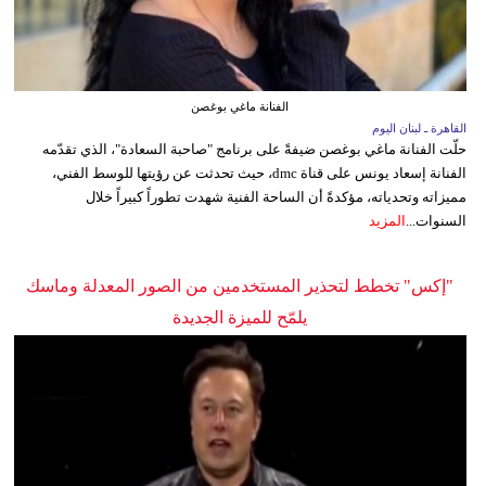
الفنانة ماغي بوغصن
القاهرة ـ لبنان اليوم
حلّت الفنانة ماغي بوغصن ضيفةً على برنامج "صاحبة السعادة"، الذي تقدّمه
الفنانة إسعاد يونس على قناة dmc، حيث تحدثت عن رؤيتها للوسط الفني،
مميزاته وتحدياته، مؤكدةً أن الساحة الفنية شهدت تطوراً كبيراً خلال
السنوات...
المزيد
"إكس" تخطط لتحذير المستخدمين من الصور المعدلة وماسك
يلمّح للميزة الجديدة