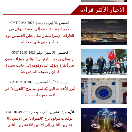
الأخبار الأكثر قراءة
GMT 01:33 2026 الخميس ,09 إبريل / نيسان
الأمم المتحدة تدعو إلى تحقيق دولي في
الغارات الإسرائيلية و لبنان يعلن الخميس يوم
حداد وطني على ضحاياه
GMT 18:33 2026 الخميس ,30 تموز / يوليو
أردوغان يرحب بالرئيس اللبناني جوزاف عون
في أنقرة ويؤكد على وقوفه إلى جانب سيادة
لبنان وحقوقه المشروعةً
GMT 02:31 2025 السبت ,16 آب / أغسطس
أبرز الأحداث اليوميّة لمواليد برج "الجوزاء" في
أغسطس/ آب 2025
GMT 06:49 2021 الأربعاء ,03 تشرين الثاني / نوفمبر
توقعات مولود برج "الميزان" من الإثنين 01
تشرين الثاني إلى الإثنين 08 تشرين الثاني