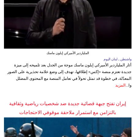
الملياردير الأميركي إيلون ماسك
واشنطن ـ لبنان اليوم
أثار الملياردير الأميركي إيلون ماسك موجة من الجدل بعد تلميحه إلى ميزة
جديدة تعتزم منصة «إكس» إطلاقها، تهدف إلى وضع علامة تحذيرية على الصور
المعدّلة، في خطوة قد تمثل تحولاً في تعامل المنصة مع المحتوى المضلل
وا...
المزيد
إيران تفتح جبهة قضائية جديدة ضد شخصيات رياضية وثقافية
بالتزامن مع استمرار ملاحقة موقوفي الاحتجاجات