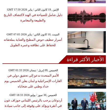
GMT 17:59 2026 الإثنين ,19 كانون الثاني / يناير
دليل شامل للسياحة في الهند لاكتشاف التاريخ
والطبيعة والمغامرة
GMT 07:05 2026 السبت ,10 كانون الثاني / يناير
أسرار تنظيف حوض المطبخ والعناية بملحقاته
للحفاظ على نظافته وعمره الطويل
الأخبار الأكثر قراءة
GMT 01:33 2026 الخميس ,09 إبريل / نيسان
الأمم المتحدة تدعو إلى تحقيق دولي في
الغارات الإسرائيلية و لبنان يعلن الخميس يوم
حداد وطني على ضحاياه
GMT 18:33 2026 الخميس ,30 تموز / يوليو
أردوغان يرحب بالرئيس اللبناني جوزاف عون
في أنقرة ويؤكد على وقوفه إلى جانب سيادة