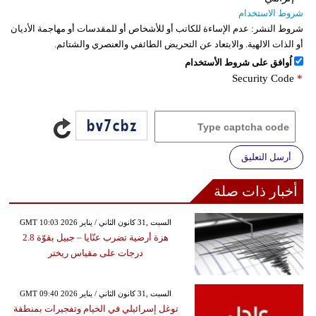
شروط الاستخدام
شروط النشر:
عدم الإساءة للكاتب أو للأشخاص أو للمقدسات أو مهاجمة الأديان
أو الذات الالهية. والابتعاد عن التحريض الطائفي والعنصري والشتائم.
اُوافق على شروط الأستخدام
Security Code
*
أرسل التعليق
أخبار ذات صلة
GMT 10:03 2026 السبت ,31 كانون الثاني / يناير
هزة أرضية تضرب عنّايا – جبيل بقوّة 2.8
درجات على مقياس ريختر
GMT 09:40 2026 السبت ,31 كانون الثاني / يناير
توغل إسرائيلي في الخيام وتفجيرات بمنطقة