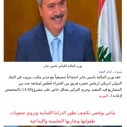
وزير المالية اللبناني ياسين جابر
بيروت ـ لبنان اليوم
عقد وزير المالية ياسين جابر اجتماعاً تنسيقياً مع مدير مكتب بيروت في البنك
الدولي انريكي ارماس حضره فريق من الخبراء خُصِّص لمتابعة عدد من
المشاريع قيد التنفيذ، وجرى التركيز بشكل خاص على مشروعLEAP ،(المخصص
لإعادة ا...
المزيد
ماغي بوغصن تكشف تطور الدراما اللبنانية وتروي صعوبات
طفولتها وتجاربها التعليمية والإبداعية