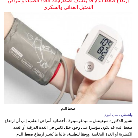
إرتفاع ضغط الدم قد يكشف اضطرابات الغدد الصماء وأمراض
التمثيل الغذائي والسكري
ضغط الدم
واشنطن ـ لبنان اليوم
تشير الدكتورة سيفينتش ماميدغوسينوفا، أخصائية أمراض القلب، إلى أن ارتفاع
ضغط الدم قد يكون مؤشرا على وجود خلل كامن في الغدة الدرقية أو الغدد
الكظرية أو الغدة النخامية. ووفقا للطبيبة، غالبا ما يُشير ارتفاع ضغط الدم