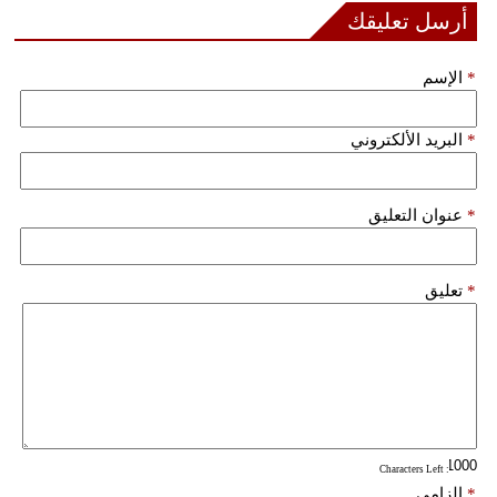
مدوَّنات
أرسل تعليقك
أبراج
*
الإسم
فيديو
*
البريد الألكتروني
سيارات
*
عنوان التعليق
*
تعليق
: Characters Left
*
إلزامي