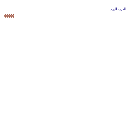
وسفر
العرب اليوم
ديكور
أخبار
إعلام
تعليم
مرأة
أزياء
إسلامية
علوم
وتكنولوجيا
بيئة