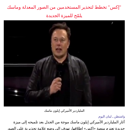
"إكس" تخطط لتحذير المستخدمين من الصور المعدلة وماسك
يلمّح للميزة الجديدة
الملياردير الأميركي إيلون ماسك
واشنطن ـ لبنان اليوم
أثار الملياردير الأميركي إيلون ماسك موجة من الجدل بعد تلميحه إلى ميزة
جديدة تعتزم منصة «إكس» إطلاقها، تهدف إلى وضع علامة تحذيرية على الصور