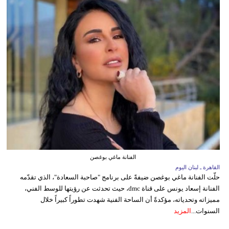
الفنانة ماغي بوغصن
القاهرة ـ لبنان اليوم
حلّت الفنانة ماغي بوغصن ضيفةً على برنامج "صاحبة السعادة"، الذي تقدّمه
الفنانة إسعاد يونس على قناة dmc، حيث تحدثت عن رؤيتها للوسط الفني،
مميزاته وتحدياته، مؤكدةً أن الساحة الفنية شهدت تطوراً كبيراً خلال
السنوات...
المزيد