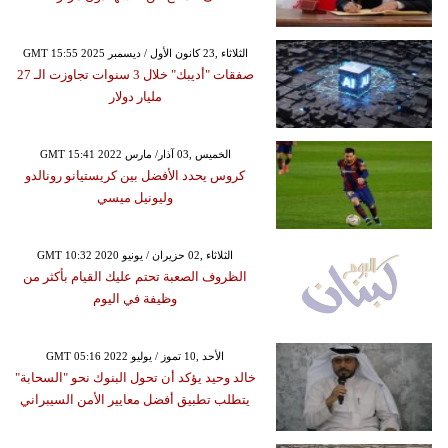
GMT 15:55 2025 الثلاثاء ,23 كانون الأول / ديسمبر
صفقات "أديبك" خلال 3 سنوات تجاوزت الـ 27
مليار دولار
GMT 15:41 2022 الخميس ,03 آذار/ مارس
كروس يحدد الأفضل بين كريستيانو رونالدو
وليونيل ميسي
GMT 10:32 2020 الثلاثاء ,02 حزيران / يونيو
الظروف الصعبة تحتم عليك القيام بأكثر من
وظيفة في اليوم
GMT 05:16 2022 الأحد ,10 تموز / يوليو
خالد وحيد يؤكد أن تحول البنوك نحو "السحابة"
يتطلب تطبيق أفضل معايير الأمن السيبراني