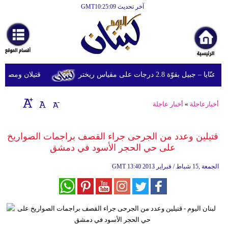
آخر تحديث GMT10:25:09
الرئيسية
أخبارعاجلة
رياضة
قوّة 2.8 درجات على مقياس ريختر
قتيلان ومصابون جراء 14 غارة إسرائيلية على شرق 
ثقافة
إقتصاد
أخبارعاجلة
»
أخبار عاجلة
فن
قتيلين وعدد من الجرحى جراء القصف براجمات الصواريخ
وموسيقى
على حي الحجر الأسود في دمشق‏
أزياء
13:40 2013 الجمعة ,15 شباط / فبراير
GMT
صحة
وتغذية
سياحة