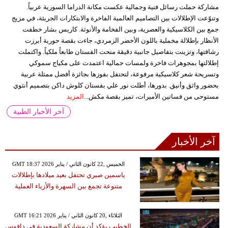
مشاركة حملت رسائل فنية وجمالية عكست مكانة الدراما السورية عربياً.
وتنوّعت الإطلالات بين التصاميم العالمية الفاخرة والابتكارات الجريئة، في مزيج
جمع بين الكلاسيكية والعصرية، وبين الفخامة والأنوثة. كاريس بشار خطفت
الأنظار بإطلالة مخملية باللون الأخضر الزمردي، جاءت بقصة حورية أبرزت
رشاقتها، وتزينت بتفاصيل جانبية دقيقة منحت الفستان طابعاً ملكياً. واكتملت
إطلالتها بمجوهرات فاخرة ولمسات جمالية اعتمدت على مكياج سموكي
وتسريحة شعر كلاسيكية مرفوعة، لتحتفل بفوزها بجائزة أفضل ممثلة عربية
بحضور واثق وأنيق. بدورها، أطلت نور علي بفستان كلوش داكن بتصميم أنثوي
مستوحى من فساتين الأميرات، تميز بقصة مكش...
المزيد
آخر الأخبار الطبية
آخر الأخبار
GMT 18:37 2026 الخميس ,22 كانون الثاني / يناير
ياسمين صبري تحتفل بعيد ميلادها بإطلالات
متنوعة تجمع بين السهرة والأزياء العملية
GMT 16:21 2026 الثلاثاء ,20 كانون الثاني / يناير
الخطيب يؤكد أن مشاركة السعودية في دافوس