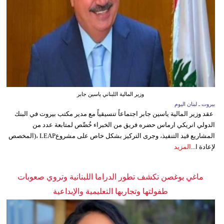
وزير المالية اللبناني ياسين جابر
بيروت ـ لبنان اليوم
عقد وزير المالية ياسين جابر اجتماعاً تنسيقياً مع مدير مكتب بيروت في البنك
الدولي انريكي ارماس حضره فريق من الخبراء خُصِّص لمتابعة عدد من
المشاريع قيد التنفيذ، وجرى التركيز بشكل خاص على مشروعLEAP ،(المخصص
لإعادة ا...
المزيد
ماغي بوغصن تكشف تطور الدراما اللبنانية وتروي صعوبات
طفولتها وتجاربها التعليمية والإبداعية