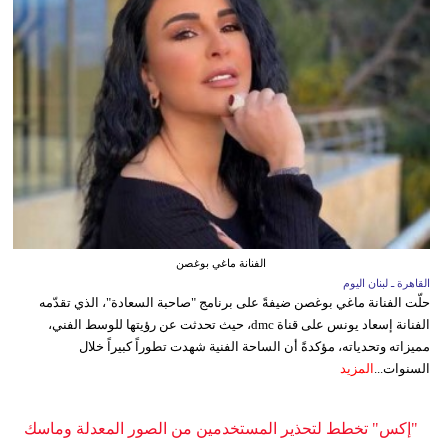
الفنانة ماغي بوغصن
القاهرة ـ لبنان اليوم
حلّت الفنانة ماغي بوغصن ضيفةً على برنامج "صاحبة السعادة"، الذي تقدّمه
الفنانة إسعاد يونس على قناة dmc، حيث تحدثت عن رؤيتها للوسط الفني،
مميزاته وتحدياته، مؤكدةً أن الساحة الفنية شهدت تطوراً كبيراً خلال
السنوات...
المزيد
"إكس" تخطط لتحذير المستخدمين من الصور المعدلة وماسك