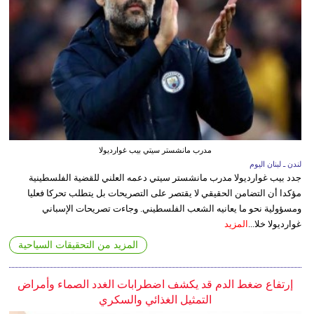
مدرب مانشستر سيتي بيب غوارديولا
لندن ـ لبنان اليوم
جدد بيب غوارديولا مدرب مانشستر سيتي دعمه العلني للقضية الفلسطينية
مؤكدا أن التضامن الحقيقي لا يقتصر على التصريحات بل يتطلب تحركا فعليا
ومسؤولية نحو ما يعانيه الشعب الفلسطيني. وجاءت تصريحات الإسباني
غوارديولا خلا...
المزيد
المزيد من التحقيقات السياحية
إرتفاع ضغط الدم قد يكشف اضطرابات الغدد الصماء وأمراض
التمثيل الغذائي والسكري