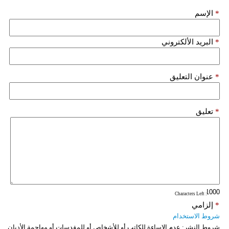
مدوَّنات
*
الإسم
أبراج
*
البريد الألكتروني
فيديو
سيارات
*
عنوان التعليق
*
تعليق
: Characters Left
*
إلزامي
شروط الاستخدام
شروط النشر:
عدم الإساءة للكاتب أو للأشخاص أو للمقدسات أو مهاجمة الأديان