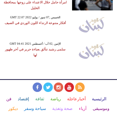
امرأة حامل خلال الاعتداء على زوجها بمحافظة
الخليل
GMT 22:07 2022 الخميس ,07 تموز / يوليو
أفكار متنوعة لارتداء اللون الوردي في الصيف
GMT 04:41 2021 الإثنين ,02 آب / أغسطس
سلمى رشيد تتألق بعباءة حرير في آخر ظهور
لها
الرئيسية
أخبارعاجلة
رياضة
ثقافة
إقتصاد
فن
وموسيقى
أزياء
صحة وتغذية
سياحة وسفر
ديكور