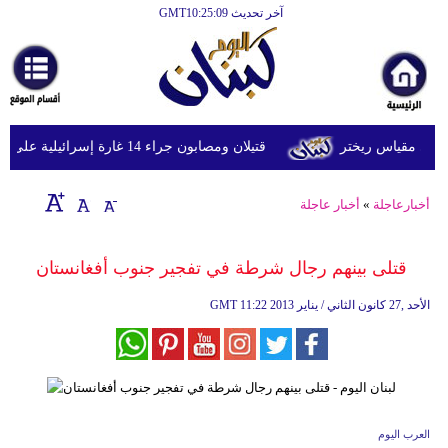
آخر تحديث GMT10:25:09
الرئيسية
أخبارعاجلة
رياضة
قتيلان ومصابون جراء 14 غارة إسرائيلية على شرق وجنوب لبنان
ثقافة
إقتصاد
أخبارعاجلة
»
أخبار عاجلة
فن
قتلى بينهم رجال شرطة في تفجير جنوب أفغانستان
وموسيقى
11:22 2013 الأحد ,27 كانون الثاني / يناير
GMT
أزياء
صحة
وتغذية
سياحة
العرب اليوم