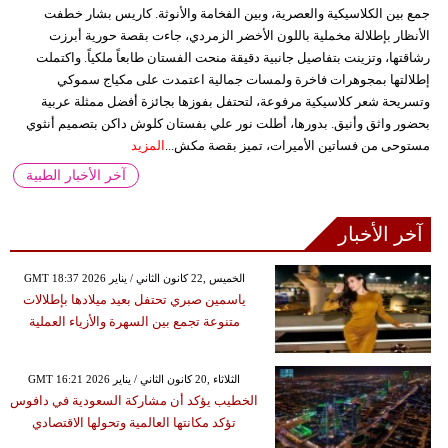
جمع بين الكلاسيكية والعصرية، وبين الفخامة والأنوثة. كاريس بشار خطفت
الأنظار بإطلالة مخملية باللون الأخضر الزمردي، جاءت بقصة حورية أبرزت
رشاقتها، وتزينت بتفاصيل جانبية دقيقة منحت الفستان طابعاً ملكياً. واكتملت
إطلالتها بمجوهرات فاخرة ولمسات جمالية اعتمدت على مكياج سموكي
وتسريحة شعر كلاسيكية مرفوعة، لتحتفل بفوزها بجائزة أفضل ممثلة عربية
بحضور واثق وأنيق. بدورها، أطلت نور علي بفستان كلوش داكن بتصميم أنثوي
مستوحى من فساتين الأميرات، تميز بقصة مكش...
المزيد
آخر الأخبار الطبية
آخر الأخبار
GMT 18:37 2026 الخميس ,22 كانون الثاني / يناير
ياسمين صبري تحتفل بعيد ميلادها بإطلالات
متنوعة تجمع بين السهرة والأزياء العملية
GMT 16:21 2026 الثلاثاء ,20 كانون الثاني / يناير
الخطيب يؤكد أن مشاركة السعودية في دافوس
تؤكد مكانتها العالمية وتحولها الاقتصادي