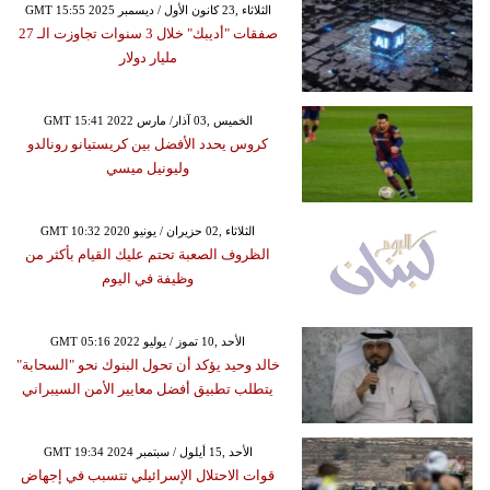
GMT 15:55 2025 الثلاثاء ,23 كانون الأول / ديسمبر
صفقات "أديبك" خلال 3 سنوات تجاوزت الـ 27
مليار دولار
GMT 15:41 2022 الخميس ,03 آذار/ مارس
كروس يحدد الأفضل بين كريستيانو رونالدو
وليونيل ميسي
GMT 10:32 2020 الثلاثاء ,02 حزيران / يونيو
الظروف الصعبة تحتم عليك القيام بأكثر من
وظيفة في اليوم
GMT 05:16 2022 الأحد ,10 تموز / يوليو
خالد وحيد يؤكد أن تحول البنوك نحو "السحابة"
يتطلب تطبيق أفضل معايير الأمن السيبراني
GMT 19:34 2024 الأحد ,15 أيلول / سبتمبر
قوات الاحتلال الإسرائيلي تتسبب في إجهاض