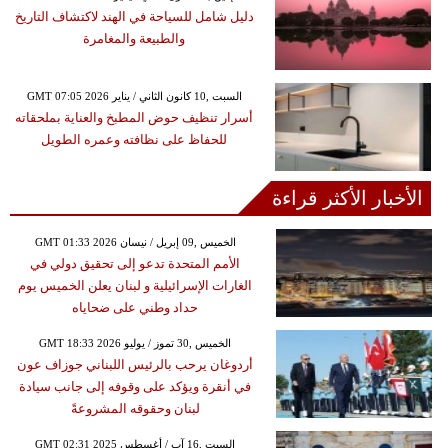
دليل شامل للسياحة في الهند لاكتشاف التاريخ
والطبيعة والمغامرة
GMT 07:05 2026 السبت ,10 كانون الثاني / يناير
أسرار تنظيف حوض المطبخ والعناية بملحقاته
للحفاظ على نظافته وعمره الطويل
الأخبار الأكثر قراءة
GMT 01:33 2026 الخميس ,09 إبريل / نيسان
الأمم المتحدة تدعو إلى تحقيق دولي في
الغارات الإسرائيلية و لبنان يعلن الخميس يوم
حداد وطني على ضحاياه
GMT 18:33 2026 الخميس ,30 تموز / يوليو
أردوغان يرحب بالرئيس اللبناني جوزاف عون
في أنقرة ويؤكد على وقوفه إلى جانب سيادة
لبنان وحقوقه المشروعةً
GMT 02:31 2025 السبت ,16 آب / أغسطس