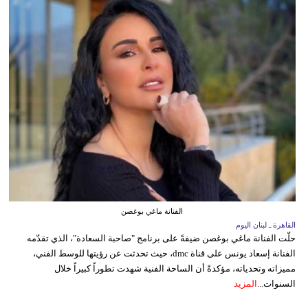
الفنانة ماغي بوغصن
القاهرة ـ لبنان اليوم
حلّت الفنانة ماغي بوغصن ضيفةً على برنامج "صاحبة السعادة"، الذي تقدّمه
الفنانة إسعاد يونس على قناة dmc، حيث تحدثت عن رؤيتها للوسط الفني،
مميزاته وتحدياته، مؤكدةً أن الساحة الفنية شهدت تطوراً كبيراً خلال
السنوات...
المزيد