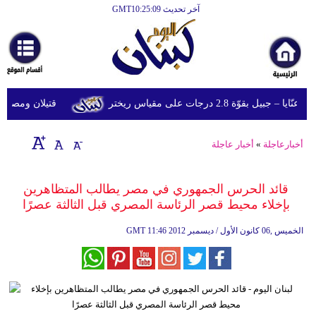
آخر تحديث GMT10:25:09
الرئيسية
أخبارعاجلة
رياضة
قوّة 2.8 درجات على مقياس ريختر
قتيلان ومصابون جراء 14 غارة إسرائيلية على شرق 
ثقافة
إقتصاد
أخبارعاجلة
»
أخبار عاجلة
فن
قائد الحرس الجمهوري في مصر يطالب المتظاهرين
وموسيقى
بإخلاء محيط قصر الرئاسة المصري قبل الثالثة عصرًا
أزياء
11:46 2012 الخميس ,06 كانون الأول / ديسمبر
GMT
صحة
وتغذية
سياحة