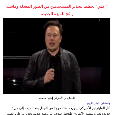
"إكس" تخطط لتحذير المستخدمين من الصور المعدلة وماسك
يلمّح للميزة الجديدة
الملياردير الأميركي إيلون ماسك
واشنطن ـ لبنان اليوم
أثار الملياردير الأميركي إيلون ماسك موجة من الجدل بعد تلميحه إلى ميزة
جديدة تعتزم منصة «إكس» إطلاقها، تهدف إلى وضع علامة تحذيرية على الصور