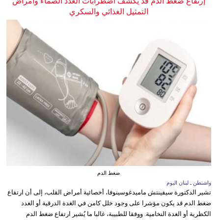
إرتفاع ضغط الدم قد يكشف اضطرابات الغدد الصماء وأمراض
التمثيل الغذائي والسكري
ضغط الدم
واشنطن ـ لبنان اليوم
تشير الدكتورة سيفينتش ماميدغوسينوفا، أخصائية أمراض القلب، إلى أن ارتفاع
ضغط الدم قد يكون مؤشرا على وجود خلل كامن في الغدة الدرقية أو الغدد
الكظرية أو الغدة النخامية. ووفقا للطبيبة، غالبا ما يُشير ارتفاع ضغط الدم