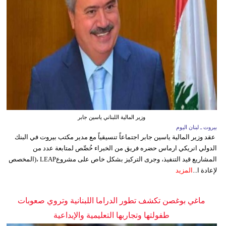
وزير المالية اللبناني ياسين جابر
بيروت ـ لبنان اليوم
عقد وزير المالية ياسين جابر اجتماعاً تنسيقياً مع مدير مكتب بيروت في البنك
الدولي انريكي ارماس حضره فريق من الخبراء خُصِّص لمتابعة عدد من
المشاريع قيد التنفيذ، وجرى التركيز بشكل خاص على مشروعLEAP ،(المخصص
لإعادة ا...
المزيد
ماغي بوغصن تكشف تطور الدراما اللبنانية وتروي صعوبات
طفولتها وتجاربها التعليمية والإبداعية