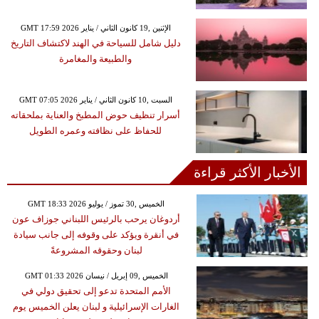
GMT 17:59 2026 الإثنين ,19 كانون الثاني / يناير
دليل شامل للسياحة في الهند لاكتشاف التاريخ
والطبيعة والمغامرة
GMT 07:05 2026 السبت ,10 كانون الثاني / يناير
أسرار تنظيف حوض المطبخ والعناية بملحقاته
للحفاظ على نظافته وعمره الطويل
الأخبار الأكثر قراءة
GMT 18:33 2026 الخميس ,30 تموز / يوليو
أردوغان يرحب بالرئيس اللبناني جوزاف عون
في أنقرة ويؤكد على وقوفه إلى جانب سيادة
لبنان وحقوقه المشروعةً
GMT 01:33 2026 الخميس ,09 إبريل / نيسان
الأمم المتحدة تدعو إلى تحقيق دولي في
الغارات الإسرائيلية و لبنان يعلن الخميس يوم