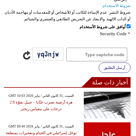
شروط الاستخدام
شروط النشر:
عدم الإساءة للكاتب أو للأشخاص أو للمقدسات أو مهاجمة الأديان
أو الذات الالهية. والابتعاد عن التحريض الطائفي والعنصري والشتائم.
اُوافق على شروط الأستخدام
Security Code
*
أرسل التعليق
أخبار ذات صلة
GMT 10:03 2026 السبت ,31 كانون الثاني / يناير
هزة أرضية تضرب عنّايا – جبيل بقوّة 2.8
درجات على مقياس ريختر
GMT 09:40 2026 السبت ,31 كانون الثاني / يناير
توغل إسرائيلي في الخيام وتفجيرات بمنطقة