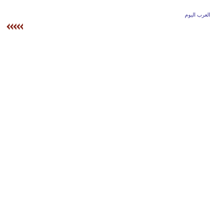
وسفر
العرب اليوم
ديكور
أخبار
إعلام
تعليم
مرأة
أزياء
إسلامية
علوم
وتكنولوجيا
بيئة