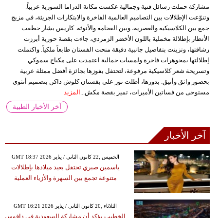
مشاركة حملت رسائل فنية وجمالية عكست مكانة الدراما السورية عربياً.
وتنوّعت الإطلالات بين التصاميم العالمية الفاخرة والابتكارات الجريئة، في مزيج
جمع بين الكلاسيكية والعصرية، وبين الفخامة والأنوثة. كاريس بشار خطفت
الأنظار بإطلالة مخملية باللون الأخضر الزمردي، جاءت بقصة حورية أبرزت
رشاقتها، وتزينت بتفاصيل جانبية دقيقة منحت الفستان طابعاً ملكياً. واكتملت
إطلالتها بمجوهرات فاخرة ولمسات جمالية اعتمدت على مكياج سموكي
وتسريحة شعر كلاسيكية مرفوعة، لتحتفل بفوزها بجائزة أفضل ممثلة عربية
بحضور واثق وأنيق. بدورها، أطلت نور علي بفستان كلوش داكن بتصميم أنثوي
مستوحى من فساتين الأميرات، تميز بقصة مكش...
المزيد
آخر الأخبار الطبية
آخر الأخبار
GMT 18:37 2026 الخميس ,22 كانون الثاني / يناير
ياسمين صبري تحتفل بعيد ميلادها بإطلالات
متنوعة تجمع بين السهرة والأزياء العملية
GMT 16:21 2026 الثلاثاء ,20 كانون الثاني / يناير
الخطيب يؤكد أن مشاركة السعودية في دافوس