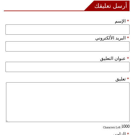
مدوَّنات
أرسل تعليقك
أبراج
*
الإسم
فيديو
*
البريد الألكتروني
سيارات
*
عنوان التعليق
*
تعليق
: Characters Left
*
إلزامي