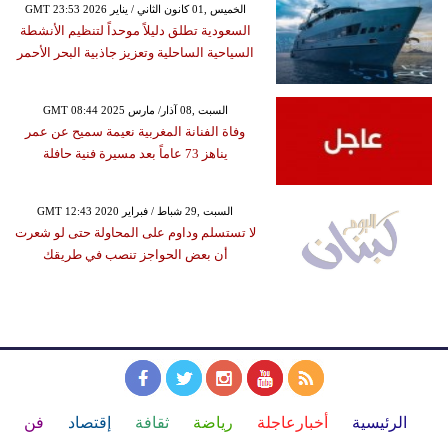
GMT 23:53 2026 الخميس ,01 كانون الثاني / يناير
السعودية تطلق دليلاً موحداً لتنظيم الأنشطة
السياحية الساحلية وتعزيز جاذبية البحر الأحمر
GMT 08:44 2025 السبت ,08 آذار/ مارس
وفاة الفنانة المغربية نعيمة سميح عن عمر
يناهز 73 عاماً بعد مسيرة فنية حافلة
GMT 12:43 2020 السبت ,29 شباط / فبراير
لا تستسلم وداوم على المحاولة حتى لو شعرت
أن بعض الحواجز تنصب في طريقك
الرئيسية
أخبارعاجلة
رياضة
ثقافة
إقتصاد
فن