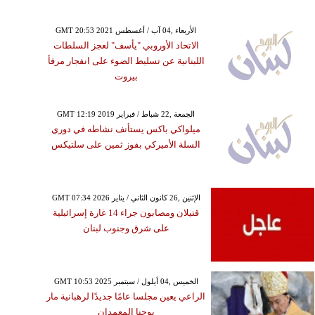
GMT 20:53 2021 الأربعاء ,04 آب / أغسطس
الاتحاد الأوروبي "يأسف" لعجز السلطات
اللبنانية عن تسليط الضوء على انفجار مرفأ
بيروت
GMT 12:19 2019 الجمعة ,22 شباط / فبراير
ميلواكي باكس يستأنف نشاطه في دوري
السلة الأميركي بفوز ثمين على سلتيكس
GMT 07:34 2026 الإثنين ,26 كانون الثاني / يناير
قتيلان ومصابون جراء 14 غارة إسرائيلية
على شرق وجنوب لبنان
GMT 10:53 2025 الخميس ,04 أيلول / سبتمبر
الراعي يعين مجلسا عامًا جديدًا لرهبانية مار
يوحنا المعمدان