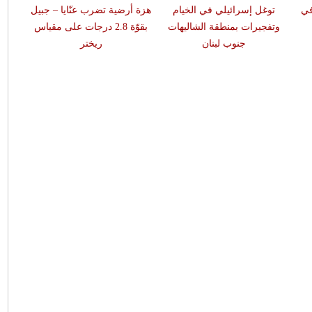
في
توغل إسرائيلي في الخيام
هزة أرضية تضرب عنّايا – جبيل
وتفجيرات بمنطقة الشاليهات
بقوّة 2.8 درجات على مقياس
جنوب لبنان
ريختر