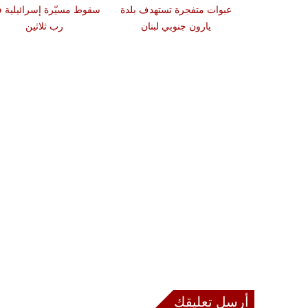
دة تضرب لبنان
عبوات متفجرة تستهدف بلدة
سقوط مسيّرة إسرائيلية 
2 درجات على مقياس
يارون جنوبي لبنان
رب ثلاثين
تر
أرسل تعليقك