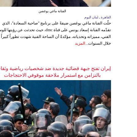
الفنانة ماغي بوغصن
القاهرة ـ لبنان اليوم
حلّت الفنانة ماغي بوغصن ضيفةً على برنامج "صاحبة السعادة"، الذي
تقدّمه الفنانة إسعاد يونس على قناة dmc، حيث تحدثت عن رؤيتها
الفني، مميزاته وتحدياته، مؤكدةً أن الساحة الفنية شهدت تطوراً كبيراً
خلال السنوات...
المزيد
إيران تفتح جبهة قضائية جديدة ضد شخصيات رياضية وثقاف
بالتزامن مع استمرار ملاحقة موقوفي الاحتجاجات