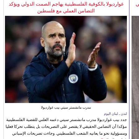
ي
غوارديولا بالكوفية الفلسطينية يهاجم الصمت الدولي ويؤكد
التضامن العملي مع فلسطين
مدرب مانشستر سيتي بيب غوارديولا
لندن ـ لبنان اليوم
جدد بيب غوارديولا مدرب مانشستر سيتي دعمه العلني للقضية الفلسطينية
مؤكدا أن التضامن الحقيقي لا يقتصر على التصريحات بل يتطلب تحركا فعليا
ومسؤولية نحو ما يعانيه الشعب الفلسطيني. وجاءت تصريحات الإسباني