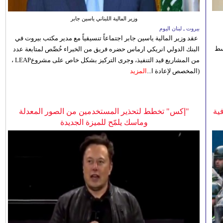
وزير المالية اللبناني ياسين جابر
بيروت ـ لبنان اليوم
عقد وزير المالية ياسين جابر اجتماعاً تنسيقياً مع مدير مكتب بيروت في
 للوسط
البنك الدولي انريكي ارماس حضره فريق من الخبراء خُصِّص لمتابعة عدد
من المشاريع قيد التنفيذ، وجرى التركيز بشكل خاص على مشروعLEAP ،
(المخصص لإعادة ا...
المزيد
ية
"إكس" تخطط لتحذير المستخدمين من الصور المعدلة
وماسك يلمّح للميزة الجديدة