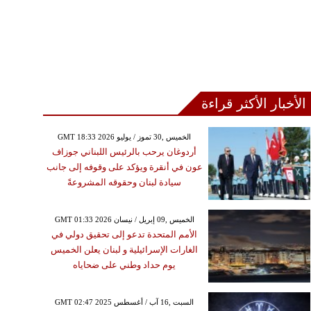
الأخبار الأكثر قراءة
GMT 18:33 2026 الخميس ,30 تموز / يوليو
أردوغان يرحب بالرئيس اللبناني جوزاف
عون في أنقرة ويؤكد على وقوفه إلى جانب
سيادة لبنان وحقوقه المشروعةً
GMT 01:33 2026 الخميس ,09 إبريل / نيسان
الأمم المتحدة تدعو إلى تحقيق دولي في
الغارات الإسرائيلية و لبنان يعلن الخميس
يوم حداد وطني على ضحاياه
GMT 02:47 2025 السبت ,16 آب / أغسطس