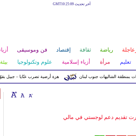
آخر تحديث GMT10:25:09
عاجلة
رياضة
ثقافة
إقتصاد
فن وموسيقى
أزياء
تعليم
مرأة
أزياء إسلامية
علوم وتكنولوجيا
بيئة
ة الشاليهات جنوب لبنان
هزة أرضية تضرب عنّايا – جبيل بقوّة 2.8 درجات على مقياس ريختر
ررت تقديم دعم لوجستي في مالي