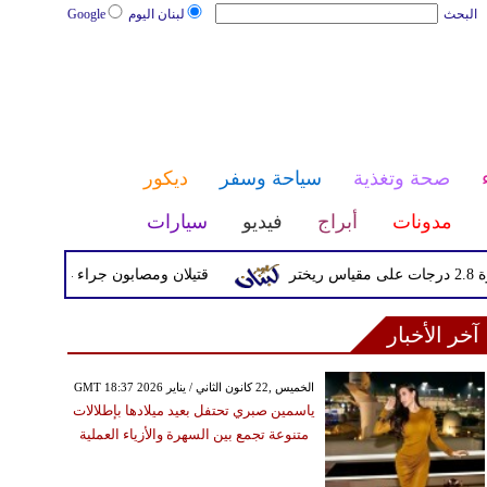
البحث
لبنان اليوم
Google
صحة وتغذية
سياحة وسفر
ديكور
مدونات
أبراج
فيديو
سيارات
قتيلان ومصابون جراء 14 غارة إسرائيلية على شرق وجنوب لبنان
آخر الأخبار
GMT 18:37 2026 الخميس ,22 كانون الثاني / يناير
ياسمين صبري تحتفل بعيد ميلادها بإطلالات
متنوعة تجمع بين السهرة والأزياء العملية