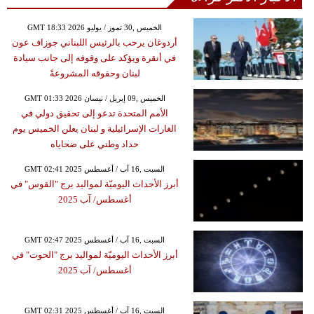
GMT 18:33 2026 الخميس ,30 تموز / يوليو
أردوغان يرحب بالرئيس اللبناني جوزاف عون
في أنقرة ويؤكد على وقوفه إلى جانب سيادة
لبنان وحقوقه المشروعةً
GMT 01:33 2026 الخميس ,09 إبريل / نيسان
الأمم المتحدة تدعو إلى تحقيق دولي في
الغارات الإسرائيلية و لبنان يعلن الخميس يوم
حداد وطني على ضحاياه
GMT 02:41 2025 السبت ,16 آب / أغسطس
أبرز الأحداث اليوميّة لمواليد برج "القوس" في
أغسطس/ آب 2025
GMT 02:47 2025 السبت ,16 آب / أغسطس
أبرز الأحداث اليوميّة لمواليد برج "الحوت" في
أغسطس/ آب 2025
GMT 02:31 2025 السبت ,16 آب / أغسطس