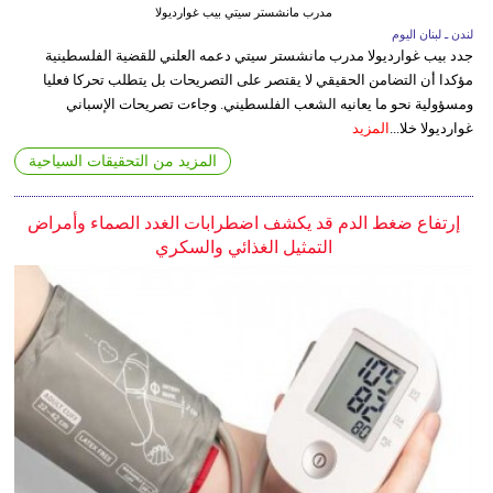
مدرب مانشستر سيتي بيب غوارديولا
لندن ـ لبنان اليوم
جدد بيب غوارديولا مدرب مانشستر سيتي دعمه العلني للقضية الفلسطينية
مؤكدا أن التضامن الحقيقي لا يقتصر على التصريحات بل يتطلب تحركا فعليا
ومسؤولية نحو ما يعانيه الشعب الفلسطيني. وجاءت تصريحات الإسباني
غوارديولا خلا...
المزيد
المزيد من التحقيقات السياحية
إرتفاع ضغط الدم قد يكشف اضطرابات الغدد الصماء وأمراض
التمثيل الغذائي والسكري