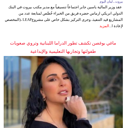
بيروت ـ لبنان اليوم
عقد وزير المالية ياسين جابر اجتماعاً تنسيقياً مع مدير مكتب بيروت في البنك
الدولي انريكي ارماس حضره فريق من الخبراء خُصِّص لمتابعة عدد من
المشاريع قيد التنفيذ، وجرى التركيز بشكل خاص على مشروعLEAP ،(المخصص
لإعادة ا...
المزيد
ماغي بوغصن تكشف تطور الدراما اللبنانية وتروي صعوبات
طفولتها وتجاربها التعليمية والإبداعية