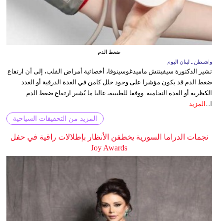
ضغط الدم
واشنطن ـ لبنان اليوم
تشير الدكتورة سيفينتش ماميدغوسينوفا، أخصائية أمراض القلب، إلى أن ارتفاع
ضغط الدم قد يكون مؤشرا على وجود خلل كامن في الغدة الدرقية أو الغدد
الكظرية أو الغدة النخامية. ووفقا للطبيبة، غالبا ما يُشير ارتفاع ضغط الدم
ا...
المزيد
المزيد من التحقيقات السياحية
نجمات الدراما السورية يخطفن الأنظار بإطلالات راقية في حفل
Joy Awards