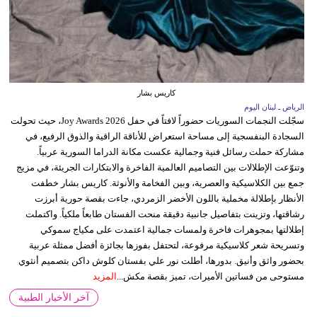
كاريس بشار
الرياض ـ لبنان اليوم
سجّلت النجمات السوريات حضوراً لافتاً في حفل Joy Awards 2026، حيث تحولت
السجادة البنفسجية إلى مساحة استعراض للأناقة الراقية والذوق الرفيع، في
مشاركة حملت رسائل فنية وجمالية عكست مكانة الدراما السورية عربياً.
وتنوّعت الإطلالات بين التصاميم العالمية الفاخرة والابتكارات الجريئة، في مزيج
جمع بين الكلاسيكية والعصرية، وبين الفخامة والأنوثة. كاريس بشار خطفت
الأنظار بإطلالة مخملية باللون الأخضر الزمردي، جاءت بقصة حورية أبرزت
رشاقتها، وتزينت بتفاصيل جانبية دقيقة منحت الفستان طابعاً ملكياً. واكتملت
إطلالتها بمجوهرات فاخرة ولمسات جمالية اعتمدت على مكياج سموكي
وتسريحة شعر كلاسيكية مرفوعة، لتحتفل بفوزها بجائزة أفضل ممثلة عربية
بحضور واثق وأنيق. بدورها، أطلت نور علي بفستان كلوش داكن بتصميم أنثوي
مستوحى من فساتين الأميرات، تميز بقصة مكش...
المزيد
آخر الأخبار الطبية