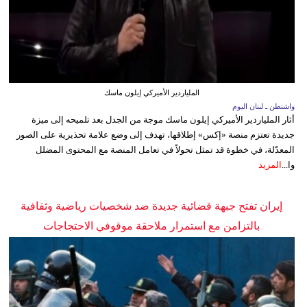
الملياردير الأميركي إيلون ماسك
واشنطن ـ لبنان اليوم
أثار الملياردير الأميركي إيلون ماسك موجة من الجدل بعد تلميحه إلى ميزة
جديدة تعتزم منصة «إكس» إطلاقها، تهدف إلى وضع علامة تحذيرية على الصور
المعدّلة، في خطوة قد تمثل تحولاً في تعامل المنصة مع المحتوى المضلل
وا...
المزيد
إيران تفتح جبهة قضائية جديدة ضد شخصيات رياضية وثقافية
بالتزامن مع استمرار ملاحقة موقوفي الاحتجاجات