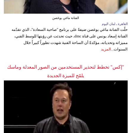
الفنانة ماغي بوغصن
القاهرة ـ لبنان اليوم
حلّت الفنانة ماغي بوغصن ضيفةً على برنامج "صاحبة السعادة"، الذي تقدّمه
الفنانة إسعاد يونس على قناة dmc، حيث تحدثت عن رؤيتها للوسط الفني،
مميزاته وتحدياته، مؤكدةً أن الساحة الفنية شهدت تطوراً كبيراً خلال
السنوات...
المزيد
"إكس" تخطط لتحذير المستخدمين من الصور المعدلة وماسك
يلمّح للميزة الجديدة