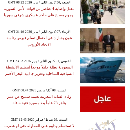
GMT 08:22 2026 الجمعة ,30 كانون الثاني / يناير
مقتل وإصابة 4 عناصر من قوات الأمن السورية
بهجوم مسلح على حاجز عسكري شرقي سوريا
GMT 21:19 2026 الأربعاء ,07 كانون الثاني / يناير
عون يشارك في احتفال تسلم قبرص رئاسة
الاتحاد الأوروبي
GMT 23:53 2026 الخميس ,01 كانون الثاني / يناير
السعودية تطلق دليلاً موحداً لتنظيم الأنشطة
السياحية الساحلية وتعزيز جاذبية البحر الأحمر
GMT 08:44 2025 السبت ,08 آذار/ مارس
وفاة الفنانة المغربية نعيمة سميح عن عمر
يناهز 73 عاماً بعد مسيرة فنية حافلة
GMT 12:43 2020 السبت ,29 شباط / فبراير
لا تستسلم وداوم على المحاولة حتى لو شعرت