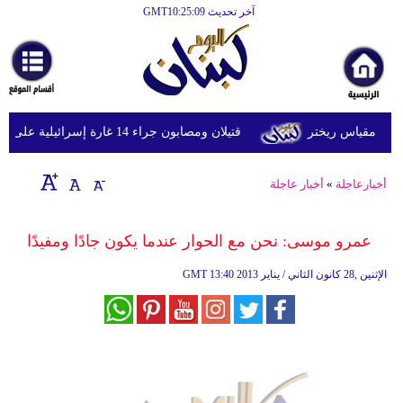
آخر تحديث GMT10:25:09
الرئيسية
أخبارعاجلة
رياضة
قتيلان ومصابون جراء 14 غارة إسرائيلية على شرق وجنوب لبنان
ثقافة
إقتصاد
أخبارعاجلة
»
أخبار عاجلة
فن
عمرو موسى: نحن مع الحوار عندما يكون جادًا ومفيدًا
وموسيقى
13:40 2013 الإثنين ,28 كانون الثاني / يناير
GMT
أزياء
صحة
وتغذية
سياحة