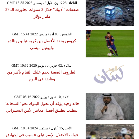
GMT 15:55 2025 الثلاثاء ,23 كانون الأول / ديسمبر
صفقات "أديبك" خلال 3 سنوات تجاوزت الـ 27
مليار دولار
GMT 15:41 2022 الخميس ,03 آذار/ مارس
كروس يحدد الأفضل بين كريستيانو رونالدو
وليونيل ميسي
GMT 10:32 2020 الثلاثاء ,02 حزيران / يونيو
الظروف الصعبة تحتم عليك القيام بأكثر من
وظيفة في اليوم
GMT 05:16 2022 الأحد ,10 تموز / يوليو
خالد وحيد يؤكد أن تحول البنوك نحو "السحابة"
يتطلب تطبيق أفضل معايير الأمن السيبراني
GMT 19:34 2024 الأحد ,15 أيلول / سبتمبر
قوات الاحتلال الإسرائيلي تتسبب في إجهاض