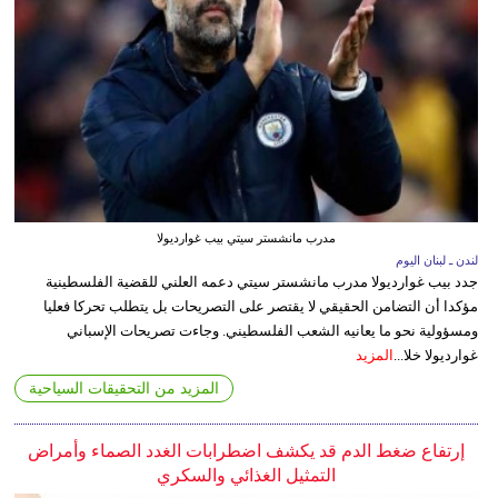
مدرب مانشستر سيتي بيب غوارديولا
لندن ـ لبنان اليوم
جدد بيب غوارديولا مدرب مانشستر سيتي دعمه العلني للقضية الفلسطينية
مؤكدا أن التضامن الحقيقي لا يقتصر على التصريحات بل يتطلب تحركا فعليا
ومسؤولية نحو ما يعانيه الشعب الفلسطيني. وجاءت تصريحات الإسباني
غوارديولا خلا...
المزيد
المزيد من التحقيقات السياحية
إرتفاع ضغط الدم قد يكشف اضطرابات الغدد الصماء وأمراض
التمثيل الغذائي والسكري