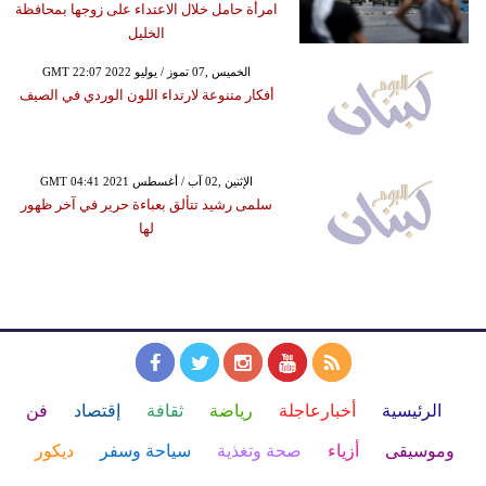
امرأة حامل خلال الاعتداء على زوجها بمحافظة
الخليل
GMT 22:07 2022 الخميس ,07 تموز / يوليو
أفكار متنوعة لارتداء اللون الوردي في الصيف
GMT 04:41 2021 الإثنين ,02 آب / أغسطس
سلمى رشيد تتألق بعباءة حرير في آخر ظهور
لها
الرئيسية
أخبارعاجلة
رياضة
ثقافة
إقتصاد
فن
وموسيقى
أزياء
صحة وتغذية
سياحة وسفر
ديكور