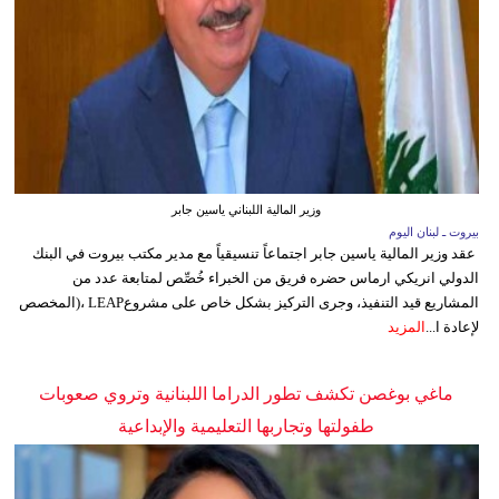
وزير المالية اللبناني ياسين جابر
بيروت ـ لبنان اليوم
عقد وزير المالية ياسين جابر اجتماعاً تنسيقياً مع مدير مكتب بيروت في البنك
الدولي انريكي ارماس حضره فريق من الخبراء خُصِّص لمتابعة عدد من
المشاريع قيد التنفيذ، وجرى التركيز بشكل خاص على مشروعLEAP ،(المخصص
لإعادة ا...
المزيد
ماغي بوغصن تكشف تطور الدراما اللبنانية وتروي صعوبات
طفولتها وتجاربها التعليمية والإبداعية