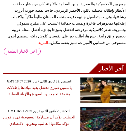
جمع بين الكلاسيكية والعصرية، وبين الفخامة والأنوثة. كاريس بشار خطفت
الأنظار بإطلالة مخملية باللون الأخضر الزمردي، جاءت بقصة حورية أبرزت
رشاقتها، وتزينت بتفاصيل جانبية دقيقة منحت الفستان طابعاً ملكياً. واكتملت
إطلالتها بمجوهرات فاخرة ولمسات جمالية اعتمدت على مكياج سموكي
وتسريحة شعر كلاسيكية مرفوعة، لتحتفل بفوزها بجائزة أفضل ممثلة عربية
بحضور واثق وأنيق. بدورها، أطلت نور علي بفستان كلوش داكن بتصميم أنثوي
مستوحى من فساتين الأميرات، تميز بقصة مكش...
المزيد
آخر الأخبار الطبية
آخر الأخبار
GMT 18:37 2026 الخميس ,22 كانون الثاني / يناير
ياسمين صبري تحتفل بعيد ميلادها بإطلالات
متنوعة تجمع بين السهرة والأزياء العملية
GMT 16:21 2026 الثلاثاء ,20 كانون الثاني / يناير
الخطيب يؤكد أن مشاركة السعودية في دافوس
تؤكد مكانتها العالمية وتحولها الاقتصادي