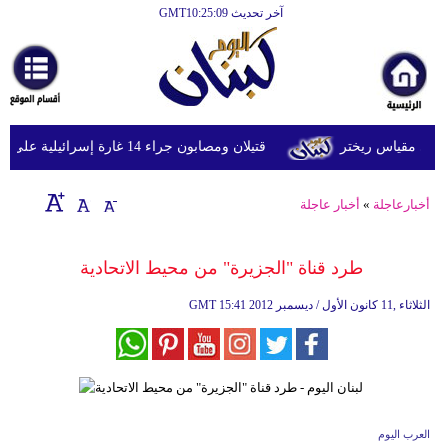
آخر تحديث GMT10:25:09
الرئيسية
أخبارعاجلة
رياضة
قتيلان ومصابون جراء 14 غارة إسرائيلية على شرق وجنوب لبنان
ثقافة
إقتصاد
أخبارعاجلة
»
أخبار عاجلة
فن
طرد قناة "الجزيرة" من محيط الاتحادية
وموسيقى
15:41 2012 الثلاثاء ,11 كانون الأول / ديسمبر
GMT
أزياء
صحة
وتغذية
سياحة
العرب اليوم