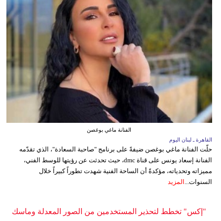
الفنانة ماغي بوغصن
القاهرة ـ لبنان اليوم
حلّت الفنانة ماغي بوغصن ضيفةً على برنامج "صاحبة السعادة"، الذي تقدّمه
الفنانة إسعاد يونس على قناة dmc، حيث تحدثت عن رؤيتها للوسط الفني،
مميزاته وتحدياته، مؤكدةً أن الساحة الفنية شهدت تطوراً كبيراً خلال
السنوات...
المزيد
"إكس" تخطط لتحذير المستخدمين من الصور المعدلة وماسك