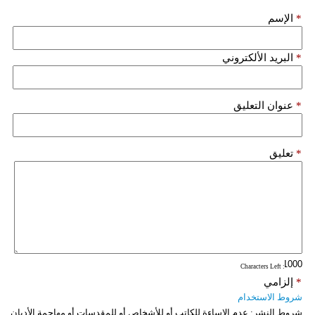
مدوَّنات
*
الإسم
أبراج
*
البريد الألكتروني
فيديو
سيارات
*
عنوان التعليق
*
تعليق
: Characters Left
*
إلزامي
شروط الاستخدام
شروط النشر:
عدم الإساءة للكاتب أو للأشخاص أو للمقدسات أو مهاجمة الأديان