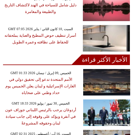
دليل شامل للسياحة في الهند لاكتشاف التاريخ
والطبيعة والمغامرة
GMT 07:05 2026 السبت ,10 كانون الثاني / يناير
أسرار تنظيف حوض المطبخ والعناية بملحقاته
للحفاظ على نظافته وعمره الطويل
الأخبار الأكثر قراءة
GMT 01:33 2026 الخميس ,09 إبريل / نيسان
الأمم المتحدة تدعو إلى تحقيق دولي في
الغارات الإسرائيلية و لبنان يعلن الخميس يوم
حداد وطني على ضحاياه
GMT 18:33 2026 الخميس ,30 تموز / يوليو
أردوغان يرحب بالرئيس اللبناني جوزاف عون
في أنقرة ويؤكد على وقوفه إلى جانب سيادة
لبنان وحقوقه المشروعةً
GMT 02:31 2025 السبت ,16 آب / أغسطس