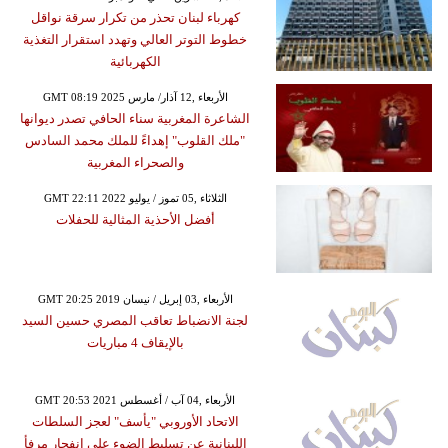
كهرباء لبنان تحذر من تكرار سرقة نواقل
خطوط التوتر العالي وتهدد استقرار التغذية
الكهربائية
GMT 08:19 2025 الأربعاء ,12 آذار/ مارس
الشاعرة المغربية سناء الحافي تصدر ديوانها
"ملك القلوب" إهداءً للملك محمد السادس
والصحراء المغربية
GMT 22:11 2022 الثلاثاء ,05 تموز / يوليو
أفضل الأحذية المثالية للحفلات
GMT 20:25 2019 الأربعاء ,03 إبريل / نيسان
لجنة الانضباط تعاقب المصري حسين السيد
بالإيقاف 4 مباريات
GMT 20:53 2021 الأربعاء ,04 آب / أغسطس
الاتحاد الأوروبي "يأسف" لعجز السلطات
اللبنانية عن تسليط الضوء على انفجار مرفأ