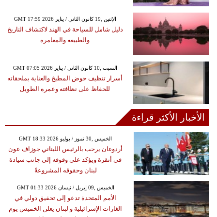
GMT 17:59 2026 الإثنين ,19 كانون الثاني / يناير
دليل شامل للسياحة في الهند لاكتشاف التاريخ
والطبيعة والمغامرة
GMT 07:05 2026 السبت ,10 كانون الثاني / يناير
أسرار تنظيف حوض المطبخ والعناية بملحقاته
للحفاظ على نظافته وعمره الطويل
الأخبار الأكثر قراءة
GMT 18:33 2026 الخميس ,30 تموز / يوليو
أردوغان يرحب بالرئيس اللبناني جوزاف عون
في أنقرة ويؤكد على وقوفه إلى جانب سيادة
لبنان وحقوقه المشروعةً
GMT 01:33 2026 الخميس ,09 إبريل / نيسان
الأمم المتحدة تدعو إلى تحقيق دولي في
الغارات الإسرائيلية و لبنان يعلن الخميس يوم