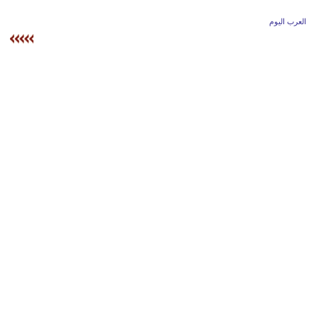
وسفر
العرب اليوم
ديكور
أخبار
إعلام
تعليم
مرأة
أزياء
إسلامية
علوم
وتكنولوجيا
بيئة