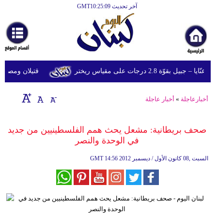
آخر تحديث GMT10:25:09
الرئيسية
أخبارعاجلة
رياضة
قوّة 2.8 درجات على مقياس ريختر
قتيلان ومصابون جراء 14 غارة إسرائيلية على شرق 
ثقافة
إقتصاد
أخبارعاجلة
»
أخبار عاجلة
فن
صحف بريطانية: مشعل يحث همم الفلسطينيين من جديد
وموسيقى
في الوحدة والنصر
أزياء
14:56 2012 السبت ,08 كانون الأول / ديسمبر
GMT
صحة
وتغذية
سياحة