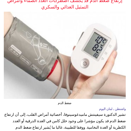
إرتفاع ضغط الدم قد يكشف اضطرابات الغدد الصماء وأمراض
التمثيل الغذائي والسكري
ضغط الدم
واشنطن ـ لبنان اليوم
تشير الدكتورة سيفينتش ماميدغوسينوفا، أخصائية أمراض القلب، إلى أن ارتفاع
ضغط الدم قد يكون مؤشرا على وجود خلل كامن في الغدة الدرقية أو الغدد
الكظرية أو الغدة النخامية. ووفقا للطبيبة، غالبا ما يُشير ارتفاع ضغط الدم