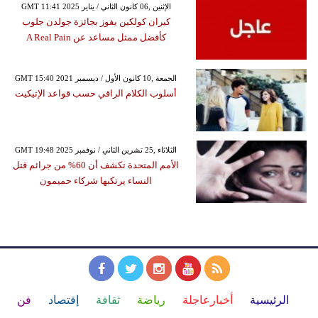
GMT 11:41 2025 الإثنين ,06 كانون الثاني / يناير
كيران كولكين يفوز بجائزة جولدن جلوب
كأفضل ممثل مساعد عن A Real Pain
GMT 15:40 2021 الجمعة ,10 كانون الأول / ديسمبر
أسلوب الكلام الراقي حسب قواعد الإتيكيت
GMT 19:48 2025 الثلاثاء ,25 تشرين الثاني / نوفمبر
الأمم المتحدة تكشف أن 60% من جرائم قتل
النساء يرتكبها شركاء حميمون
الرئيسية
أخبارعاجلة
رياضة
ثقافة
إقتصاد
فن