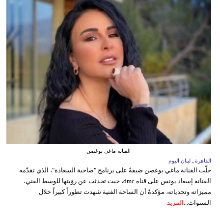
الفنانة ماغي بوغصن
القاهرة ـ لبنان اليوم
حلّت الفنانة ماغي بوغصن ضيفةً على برنامج "صاحبة السعادة"، الذي تقدّمه
الفنانة إسعاد يونس على قناة dmc، حيث تحدثت عن رؤيتها للوسط الفني،
مميزاته وتحدياته، مؤكدةً أن الساحة الفنية شهدت تطوراً كبيراً خلال
السنوات...
المزيد