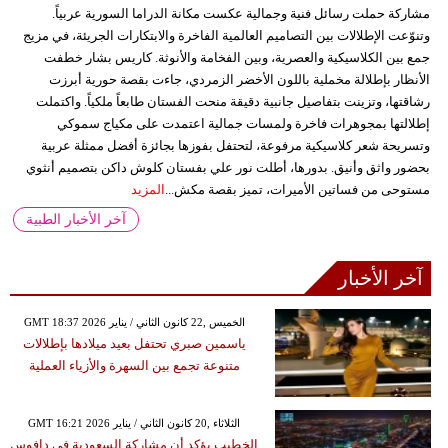
مشاركة حملت رسائل فنية وجمالية عكست مكانة الدراما السورية عربياً.
وتنوّعت الإطلالات بين التصاميم العالمية الفاخرة والابتكارات الجريئة، في مزيج
جمع بين الكلاسيكية والعصرية، وبين الفخامة والأنوثة. كاريس بشار خطفت
الأنظار بإطلالة مخملية باللون الأخضر الزمردي، جاءت بقصة حورية أبرزت
رشاقتها، وتزينت بتفاصيل جانبية دقيقة منحت الفستان طابعاً ملكياً. واكتملت
إطلالتها بمجوهرات فاخرة ولمسات جمالية اعتمدت على مكياج سموكي
وتسريحة شعر كلاسيكية مرفوعة، لتحتفل بفوزها بجائزة أفضل ممثلة عربية
بحضور واثق وأنيق. بدورها، أطلت نور علي بفستان كلوش داكن بتصميم أنثوي
مستوحى من فساتين الأميرات، تميز بقصة مكش...
المزيد
آخر الأخبار الطبية
آخر الأخبار
GMT 18:37 2026 الخميس ,22 كانون الثاني / يناير
ياسمين صبري تحتفل بعيد ميلادها بإطلالات
متنوعة تجمع بين السهرة والأزياء العملية
GMT 16:21 2026 الثلاثاء ,20 كانون الثاني / يناير
الخطيب يؤكد أن مشاركة السعودية في دافوس