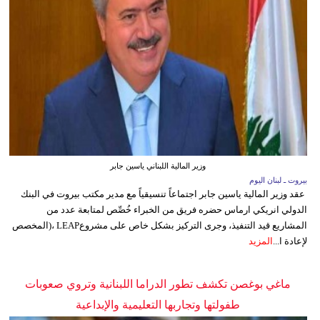
وزير المالية اللبناني ياسين جابر
بيروت ـ لبنان اليوم
عقد وزير المالية ياسين جابر اجتماعاً تنسيقياً مع مدير مكتب بيروت في البنك
الدولي انريكي ارماس حضره فريق من الخبراء خُصِّص لمتابعة عدد من
المشاريع قيد التنفيذ، وجرى التركيز بشكل خاص على مشروعLEAP ،(المخصص
لإعادة ا...
المزيد
ماغي بوغصن تكشف تطور الدراما اللبنانية وتروي صعوبات
طفولتها وتجاربها التعليمية والإبداعية