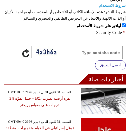
شروط الاستخدام
شروط النشر:
عدم الإساءة للكاتب أو للأشخاص أو للمقدسات أو مهاجمة الأديان
أو الذات الالهية. والابتعاد عن التحريض الطائفي والعنصري والشتائم.
اُوافق على شروط الأستخدام
Security Code
*
أرسل التعليق
أخبار ذات صلة
GMT 10:03 2026 السبت ,31 كانون الثاني / يناير
هزة أرضية تضرب عنّايا – جبيل بقوّة 2.8
درجات على مقياس ريختر
GMT 09:40 2026 السبت ,31 كانون الثاني / يناير
توغل إسرائيلي في الخيام وتفجيرات بمنطقة