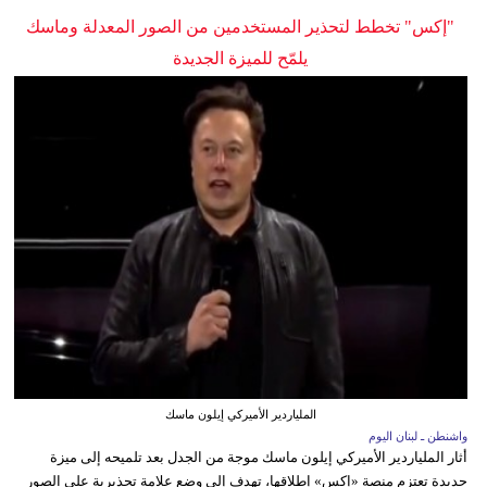
"إكس" تخطط لتحذير المستخدمين من الصور المعدلة وماسك
يلمّح للميزة الجديدة
الملياردير الأميركي إيلون ماسك
واشنطن ـ لبنان اليوم
أثار الملياردير الأميركي إيلون ماسك موجة من الجدل بعد تلميحه إلى ميزة
جديدة تعتزم منصة «إكس» إطلاقها، تهدف إلى وضع علامة تحذيرية على الصور