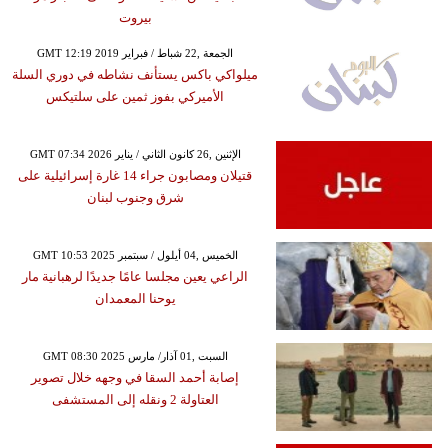
بيروت
GMT 12:19 2019 الجمعة ,22 شباط / فبراير
ميلواكي باكس يستأنف نشاطه في دوري السلة
الأميركي بفوز ثمين على سلتيكس
GMT 07:34 2026 الإثنين ,26 كانون الثاني / يناير
قتيلان ومصابون جراء 14 غارة إسرائيلية على
شرق وجنوب لبنان
GMT 10:53 2025 الخميس ,04 أيلول / سبتمبر
الراعي يعين مجلسا عامًا جديدًا لرهبانية مار
يوحنا المعمدان
GMT 08:30 2025 السبت ,01 آذار/ مارس
إصابة أحمد السقا في وجهه خلال تصوير
العتاولة 2 ونقله إلى المستشفى