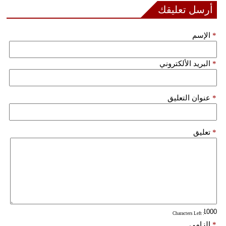
مدوَّنات
أرسل تعليقك
أبراج
*
الإسم
فيديو
*
البريد الألكتروني
سيارات
*
عنوان التعليق
*
تعليق
: Characters Left
*
إلزامي