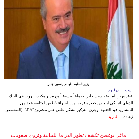
وزير المالية اللبناني ياسين جابر
بيروت ـ لبنان اليوم
عقد وزير المالية ياسين جابر اجتماعاً تنسيقياً مع مدير مكتب بيروت في البنك
الدولي انريكي ارماس حضره فريق من الخبراء خُصِّص لمتابعة عدد من
المشاريع قيد التنفيذ، وجرى التركيز بشكل خاص على مشروعLEAP ،(المخصص
لإعادة ا...
المزيد
ماغي بوغصن تكشف تطور الدراما اللبنانية وتروي صعوبات