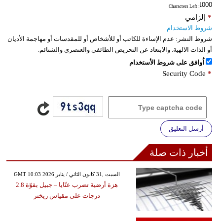
: Characters Left
*
إلزامي
شروط الاستخدام
شروط النشر:
عدم الإساءة للكاتب أو للأشخاص أو للمقدسات أو مهاجمة الأديان
أو الذات الالهية. والابتعاد عن التحريض الطائفي والعنصري والشتائم.
اُوافق على شروط الأستخدام
Security Code
*
أرسل التعليق
أخبار ذات صلة
GMT 10:03 2026 السبت ,31 كانون الثاني / يناير
هزة أرضية تضرب عنّايا – جبيل بقوّة 2.8
درجات على مقياس ريختر