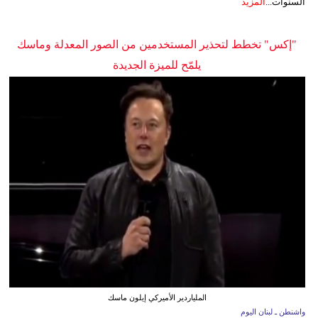
السنوات...
المزيد
"إكس" تخطط لتحذير المستخدمين من الصور المعدلة وماسك
يلمّح للميزة الجديدة
الملياردير الأميركي إيلون ماسك
واشنطن ـ لبنان اليوم