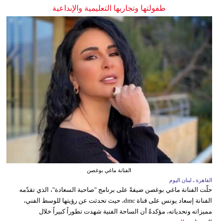
طفولتها وتجاربها التعليمية والإبداعية
الفنانة ماغي بوغصن
القاهرة ـ لبنان اليوم
حلّت الفنانة ماغي بوغصن ضيفةً على برنامج "صاحبة السعادة"، الذي تقدّمه
الفنانة إسعاد يونس على قناة dmc، حيث تحدثت عن رؤيتها للوسط الفني،
مميزاته وتحدياته، مؤكدةً أن الساحة الفنية شهدت تطوراً كبيراً خلال