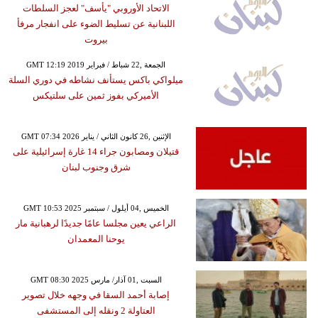
الاتحاد الأوروبي "يأسف" لعجز السلطات
اللبنانية عن تسليط الضوء على انفجار مرفأ
بيروت
GMT 12:19 2019 الجمعة ,22 شباط / فبراير
ميلواكي باكس يستأنف نشاطه في دوري السلة
الأميركي بفوز ثمين على سلتيكس
GMT 07:34 2026 الإثنين ,26 كانون الثاني / يناير
قتيلان ومصابون جراء 14 غارة إسرائيلية على
شرق وجنوب لبنان
GMT 10:53 2025 الخميس ,04 أيلول / سبتمبر
الراعي يعين مجلسا عامًا جديدًا لرهبانية مار
يوحنا المعمدان
GMT 08:30 2025 السبت ,01 آذار/ مارس
إصابة أحمد السقا في وجهه خلال تصوير
العتاولة 2 ونقله إلى المستشفى