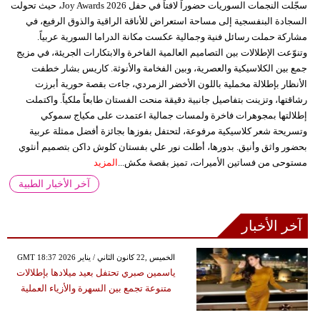
سجّلت النجمات السوريات حضوراً لافتاً في حفل Joy Awards 2026، حيث تحولت
السجادة البنفسجية إلى مساحة استعراض للأناقة الراقية والذوق الرفيع، في
مشاركة حملت رسائل فنية وجمالية عكست مكانة الدراما السورية عربياً.
وتنوّعت الإطلالات بين التصاميم العالمية الفاخرة والابتكارات الجريئة، في مزيج
جمع بين الكلاسيكية والعصرية، وبين الفخامة والأنوثة. كاريس بشار خطفت
الأنظار بإطلالة مخملية باللون الأخضر الزمردي، جاءت بقصة حورية أبرزت
رشاقتها، وتزينت بتفاصيل جانبية دقيقة منحت الفستان طابعاً ملكياً. واكتملت
إطلالتها بمجوهرات فاخرة ولمسات جمالية اعتمدت على مكياج سموكي
وتسريحة شعر كلاسيكية مرفوعة، لتحتفل بفوزها بجائزة أفضل ممثلة عربية
بحضور واثق وأنيق. بدورها، أطلت نور علي بفستان كلوش داكن بتصميم أنثوي
مستوحى من فساتين الأميرات، تميز بقصة مكش...
المزيد
آخر الأخبار الطبية
آخر الأخبار
GMT 18:37 2026 الخميس ,22 كانون الثاني / يناير
ياسمين صبري تحتفل بعيد ميلادها بإطلالات
متنوعة تجمع بين السهرة والأزياء العملية