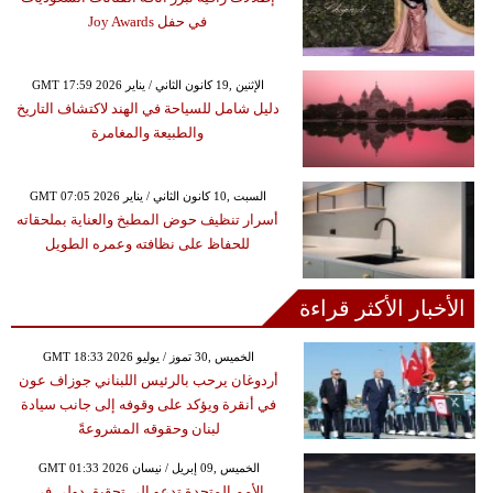
في حفل Joy Awards
GMT 17:59 2026 الإثنين ,19 كانون الثاني / يناير
دليل شامل للسياحة في الهند لاكتشاف التاريخ
والطبيعة والمغامرة
GMT 07:05 2026 السبت ,10 كانون الثاني / يناير
أسرار تنظيف حوض المطبخ والعناية بملحقاته
للحفاظ على نظافته وعمره الطويل
الأخبار الأكثر قراءة
GMT 18:33 2026 الخميس ,30 تموز / يوليو
أردوغان يرحب بالرئيس اللبناني جوزاف عون
في أنقرة ويؤكد على وقوفه إلى جانب سيادة
لبنان وحقوقه المشروعةً
GMT 01:33 2026 الخميس ,09 إبريل / نيسان
الأمم المتحدة تدعو إلى تحقيق دولي في