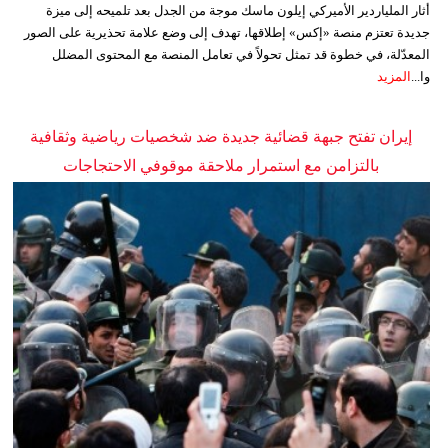
أثار الملياردير الأميركي إيلون ماسك موجة من الجدل بعد تلميحه إلى ميزة
جديدة تعتزم منصة «إكس» إطلاقها، تهدف إلى وضع علامة تحذيرية على الصور
المعدّلة، في خطوة قد تمثل تحولاً في تعامل المنصة مع المحتوى المضلل
وا...
المزيد
إيران تفتح جبهة قضائية جديدة ضد شخصيات رياضية وثقافية
بالتزامن مع استمرار ملاحقة موقوفي الاحتجاجات