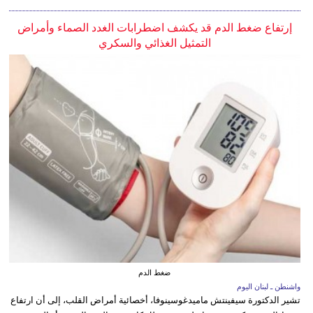
إرتفاع ضغط الدم قد يكشف اضطرابات الغدد الصماء وأمراض
التمثيل الغذائي والسكري
ضغط الدم
واشنطن ـ لبنان اليوم
تشير الدكتورة سيفينتش ماميدغوسينوفا، أخصائية أمراض القلب، إلى أن ارتفاع