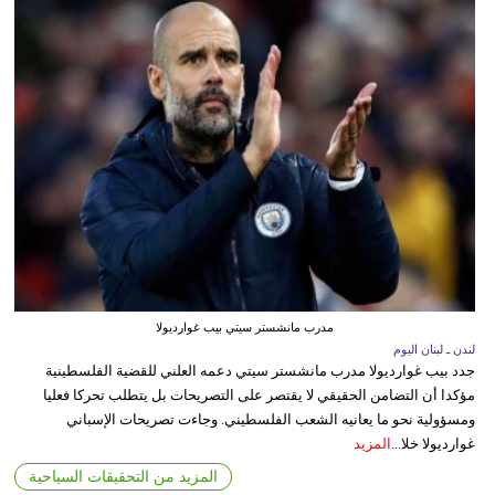
مدرب مانشستر سيتي بيب غوارديولا
لندن ـ لبنان اليوم
جدد بيب غوارديولا مدرب مانشستر سيتي دعمه العلني للقضية الفلسطينية
مؤكدا أن التضامن الحقيقي لا يقتصر على التصريحات بل يتطلب تحركا فعليا
ومسؤولية نحو ما يعانيه الشعب الفلسطيني. وجاءت تصريحات الإسباني
غوارديولا خلا...
المزيد
المزيد من التحقيقات السياحية