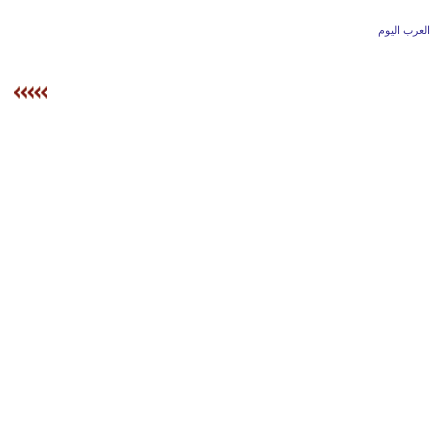
وسفر
العرب اليوم
ديكور
أخبار
إعلام
تعليم
مرأة
أزياء
إسلامية
علوم
وتكنولوجيا
بيئة