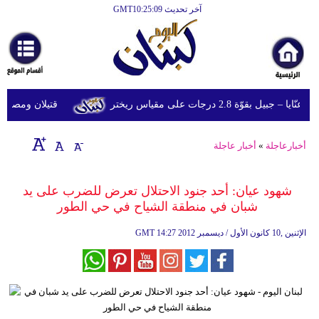
آخر تحديث GMT10:25:09
الرئيسية
أخبارعاجلة
رياضة
قوّة 2.8 درجات على مقياس ريختر
قتيلان ومصابون جراء 14 غارة إسرائيلية على شرق 
ثقافة
إقتصاد
أخبارعاجلة
»
أخبار عاجلة
فن
شهود عيان: أحد جنود الاحتلال تعرض للضرب على يد
وموسيقى
شبان في منطقة الشياح في حي الطور
أزياء
14:27 2012 الإثنين ,10 كانون الأول / ديسمبر
GMT
صحة
وتغذية
سياحة