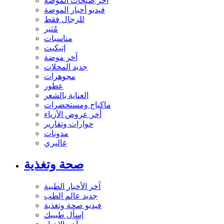
آخر صيحات الموضة
فيديو أخبار الموضة
للرجال فقط
مُثير
مناسبات
إتيكيت
آخر موضة
جديد المحلات
مجوهرات
عطور
العناية بالشعر
ماكياج ومستحضرات
أخر عروض الأزياء
حوارات وتقارير
مدونات
غاليري
صحة وتغذية
آخر الأخبار الطبية
جديد عالم الطب
فيديو صحة وتغذية
إسأل طبيبك