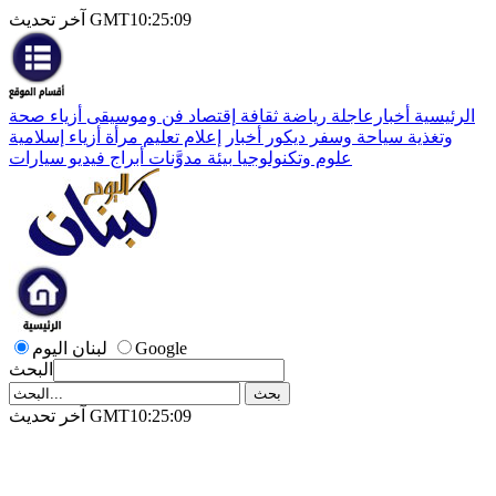
آخر تحديث GMT10:25:09
الرئيسية
أخبارعاجلة
رياضة
ثقافة
إقتصاد
فن وموسيقى
أزياء
صحة
وتغذية
سياحة وسفر
ديكور
أخبار
إعلام
تعليم
مرأة
أزياء إسلامية
علوم وتكنولوجيا
بيئة
مدوَّنات
أبراج
فيديو
سيارات
Google
لبنان اليوم
البحث
آخر تحديث GMT10:25:09