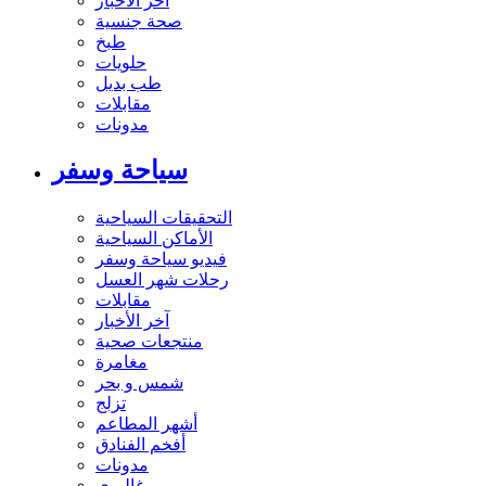
آخر الاخبار
صحة جنسية
طبخ
حلويات
طب بديل
مقابلات
مدونات
سياحة وسفر
التحقيقات السياحية
الأماكن السياحية
فيديو سياحة وسفر
رحلات شهر العسل
مقابلات
آخر الأخبار
منتجعات صحية
مغامرة
شمس و بحر
تزلج
أشهر المطاعم
أفخم الفنادق
مدونات
غاليري