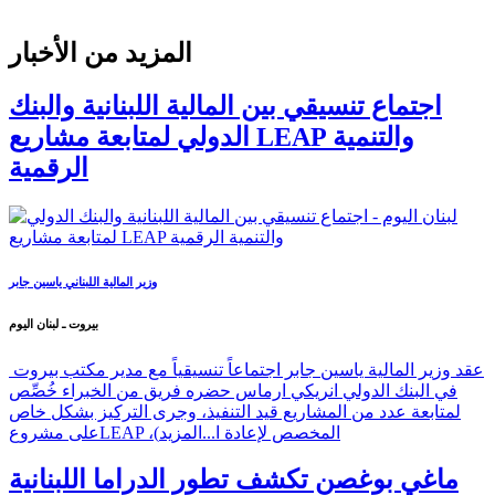
المزيد من الأخبار
اجتماع تنسيقي بين المالية اللبنانية والبنك
الدولي لمتابعة مشاريع LEAP والتنمية
الرقمية
وزير المالية اللبناني ياسين جابر
بيروت ـ لبنان اليوم
عقد وزير المالية ياسين جابر اجتماعاً تنسيقياً مع مدير مكتب بيروت
في البنك الدولي انريكي ارماس حضره فريق من الخبراء خُصِّص
لمتابعة عدد من المشاريع قيد التنفيذ، وجرى التركيز بشكل خاص
على مشروعLEAP ،(المخصص لإعادة ا...
المزيد
ماغي بوغصن تكشف تطور الدراما اللبنانية