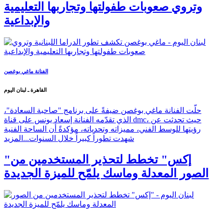
وتروي صعوبات طفولتها وتجاربها التعليمية
والإبداعية
الفنانة ماغي بوغصن
القاهرة ـ لبنان اليوم
حلّت الفنانة ماغي بوغصن ضيفةً على برنامج "صاحبة السعادة"،
الذي تقدّمه الفنانة إسعاد يونس على قناة dmc، حيث تحدثت عن
رؤيتها للوسط الفني، مميزاته وتحدياته، مؤكدةً أن الساحة الفنية
شهدت تطوراً كبيراً خلال السنوات...
المزيد
"إكس" تخطط لتحذير المستخدمين من
الصور المعدلة وماسك يلمّح للميزة الجديدة