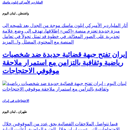
الملياردير الأميركي إيلون ماسك
واشنطن ـ لبنان اليوم
أثار الملياردير الأميركي إيلون ماسك موجة من الجدل بعد تلميحه إلى
ميزة جديدة تعتزم منصة «إكس» إطلاقها، تهدف إلى وضع علامة
تحذيرية على الصور المعدّلة، في خطوة قد تمثل تحولاً في تعامل
المنصة مع المحتوى المضلل وا...
المزيد
إيران تفتح جبهة قضائية جديدة ضد شخصيات
رياضية وثقافية بالتزامن مع استمرار ملاحقة
موقوفي الاحتجاجات
الاحتجاجات في إيران
طهران ـ لبنان اليوم
فيما تتواصل الملاحقات القضائية بحق عدد من الموقوفين خلال
الاحتجاجات التي عمت إيران خلال الفترة الماضية، أعلنت النيابة