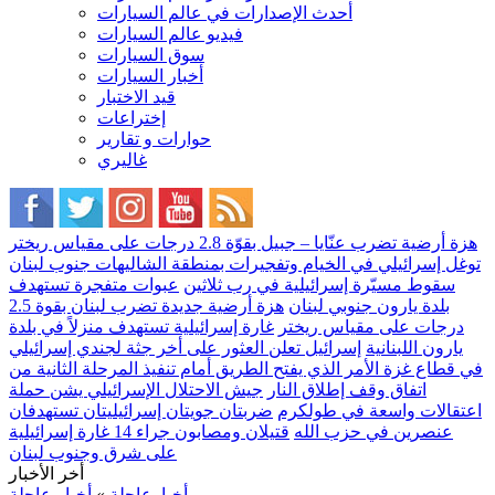
أحدث الإصدارات في عالم السيارات
فيديو عالم السيارات
سوق السيارات
أخبار السيارات
قيد الاختبار
إختراعات
حوارات و تقارير
غاليري
هزة أرضية تضرب عنّايا – جبيل بقوّة 2.8 درجات على مقياس ريختر
توغل إسرائيلي في الخيام وتفجيرات بمنطقة الشاليهات جنوب لبنان
سقوط مسيّرة إسرائيلية في رب ثلاثين
عبوات متفجرة تستهدف
بلدة يارون جنوبي لبنان
هزة أرضية جديدة تضرب لبنان بقوة 2.5
درجات على مقياس ريختر
غارة إسرائيلية تستهدف منزلاً في بلدة
يارون اللبنانية
إسرائيل تعلن العثور على أخر جثة لجندي إسرائيلي
في قطاع غزة الأمر الذي يفتح الطريق أمام تنفيذ المرحلة الثانية من
اتفاق وقف إطلاق النار
جيش الاحتلال الإسرائيلي يشن حملة
اعتقالات واسعة في طولكرم
ضربتان جويتان إسرائيليتان تستهدفان
عنصرين في حزب الله
قتيلان ومصابون جراء 14 غارة إسرائيلية
على شرق وجنوب لبنان
أخر الأخبار
أخبارعاجلة
»
أخبار عاجلة