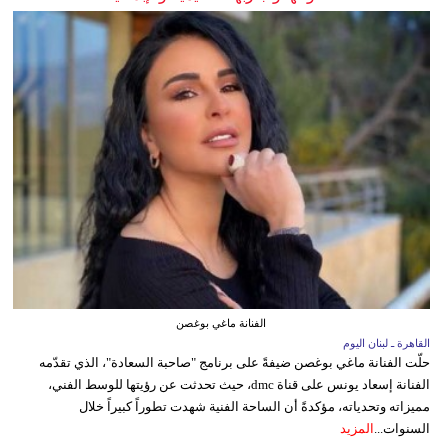
الفنانة ماغي بوغصن
القاهرة ـ لبنان اليوم
حلّت الفنانة ماغي بوغصن ضيفةً على برنامج "صاحبة السعادة"، الذي تقدّمه
الفنانة إسعاد يونس على قناة dmc، حيث تحدثت عن رؤيتها للوسط الفني،
مميزاته وتحدياته، مؤكدةً أن الساحة الفنية شهدت تطوراً كبيراً خلال
السنوات...
المزيد