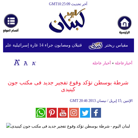
آخر تحديث GMT10:25:09
الرئيسية
أخبارعاجلة
رياضة
قتيلان ومصابون جراء 14 غارة إسرائيلية على شرق وجنوب لبنان
ثقافة
إقتصاد
أخبارعاجلة
»
أخبار عاجلة
فن
شرطة بوسطن تؤكد وقوع تفجير جديد فى مكتب جون
وموسيقى
كينيدى
أزياء
20:46 2013 الإثنين ,15 إبريل / نيسان
GMT
صحة
وتغذية
سياحة