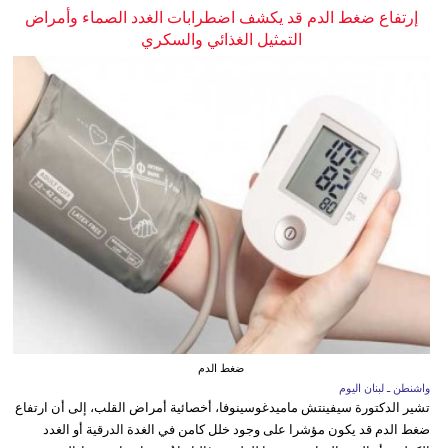
إرتفاع ضغط الدم قد يكشف اضطرابات الغدد الصماء وأمراض
التمثيل الغذائي والسكري
ضغط الدم
واشنطن ـ لبنان اليوم
تشير الدكتورة سيفينتش ماميدغوسينوفا، أخصائية أمراض القلب، إلى أن ارتفاع
ضغط الدم قد يكون مؤشرا على وجود خلل كامن في الغدة الدرقية أو الغدد