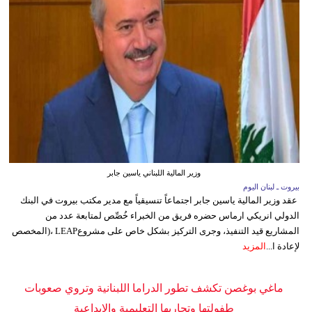
وزير المالية اللبناني ياسين جابر
بيروت ـ لبنان اليوم
عقد وزير المالية ياسين جابر اجتماعاً تنسيقياً مع مدير مكتب بيروت في البنك
الدولي انريكي ارماس حضره فريق من الخبراء خُصِّص لمتابعة عدد من
المشاريع قيد التنفيذ، وجرى التركيز بشكل خاص على مشروعLEAP ،(المخصص
لإعادة ا...
المزيد
ماغي بوغصن تكشف تطور الدراما اللبنانية وتروي صعوبات
طفولتها وتجاربها التعليمية والإبداعية