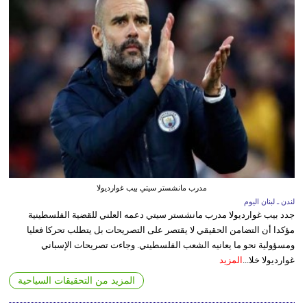
مدرب مانشستر سيتي بيب غوارديولا
لندن ـ لبنان اليوم
جدد بيب غوارديولا مدرب مانشستر سيتي دعمه العلني للقضية الفلسطينية
مؤكدا أن التضامن الحقيقي لا يقتصر على التصريحات بل يتطلب تحركا فعليا
ومسؤولية نحو ما يعانيه الشعب الفلسطيني. وجاءت تصريحات الإسباني
غوارديولا خلا...
المزيد
المزيد من التحقيقات السياحية