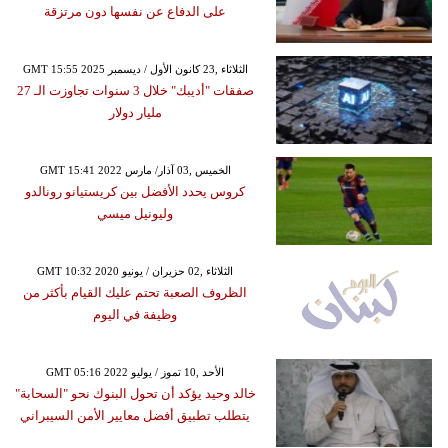
على الدفاع عن نفسها دون مرتزقة
GMT 15:55 2025 الثلاثاء ,23 كانون الأول / ديسمبر
صفقات "أديبك" خلال 3 سنوات تجاوزت الـ 27
مليار دولار
GMT 15:41 2022 الخميس ,03 آذار/ مارس
كروس يحدد الأفضل بين كريستيانو رونالدو
وليونيل ميسي
GMT 10:32 2020 الثلاثاء ,02 حزيران / يونيو
الظروف الصعبة تحتم عليك القيام بأكثر من
وظيفة في اليوم
GMT 05:16 2022 الأحد ,10 تموز / يوليو
خالد وحيد يؤكد أن تحول البنوك نحو "السحابة"
يتطلب تطبيق أفضل معايير الأمن السيبراني