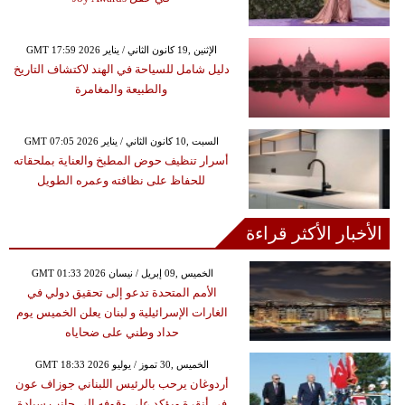
GMT 17:59 2026 الإثنين ,19 كانون الثاني / يناير
دليل شامل للسياحة في الهند لاكتشاف التاريخ
والطبيعة والمغامرة
GMT 07:05 2026 السبت ,10 كانون الثاني / يناير
أسرار تنظيف حوض المطبخ والعناية بملحقاته
للحفاظ على نظافته وعمره الطويل
الأخبار الأكثر قراءة
GMT 01:33 2026 الخميس ,09 إبريل / نيسان
الأمم المتحدة تدعو إلى تحقيق دولي في
الغارات الإسرائيلية و لبنان يعلن الخميس يوم
حداد وطني على ضحاياه
GMT 18:33 2026 الخميس ,30 تموز / يوليو
أردوغان يرحب بالرئيس اللبناني جوزاف عون
في أنقرة ويؤكد على وقوفه إلى جانب سيادة