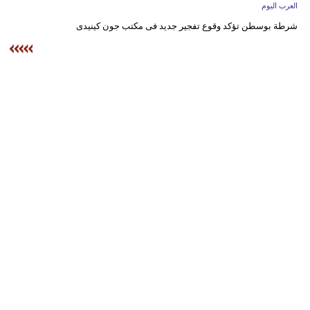
وسفر
العرب اليوم
شرطة بوسطن تؤكد وقوع تفجير جديد فى مكتب جون كينيدى
ديكور
أخبار
إعلام
تعليم
مرأة
أزياء
إسلامية
علوم
وتكنولوجيا
بيئة