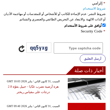
*
إلزامي
شروط الاستخدام
شروط النشر:
عدم الإساءة للكاتب أو للأشخاص أو للمقدسات أو مهاجمة الأديان
أو الذات الالهية. والابتعاد عن التحريض الطائفي والعنصري والشتائم.
اُوافق على شروط الأستخدام
Security Code
*
أرسل التعليق
أخبار ذات صلة
GMT 10:03 2026 السبت ,31 كانون الثاني / يناير
هزة أرضية تضرب عنّايا – جبيل بقوّة 2.8
درجات على مقياس ريختر
GMT 09:40 2026 السبت ,31 كانون الثاني / يناير