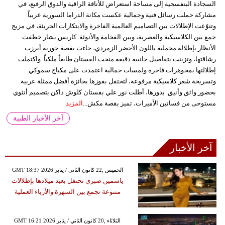
السجادة البنفسجية إلى مساحة استعراض للأناقة الراقية والذوق الرفيع، في
مشاركة حملت رسائل فنية وجمالية عكست مكانة الدراما السورية عربياً.
وتنوّعت الإطلالات بين التصاميم العالمية الفاخرة والابتكارات الجريئة، في مزيج
جمع بين الكلاسيكية والعصرية، وبين الفخامة والأنوثة. كاريس بشار خطفت
الأنظار بإطلالة مخملية باللون الأخضر الزمردي، جاءت بقصة حورية أبرزت
رشاقتها، وتزينت بتفاصيل جانبية دقيقة منحت الفستان طابعاً ملكياً. واكتملت
إطلالتها بمجوهرات فاخرة ولمسات جمالية اعتمدت على مكياج سموكي
وتسريحة شعر كلاسيكية مرفوعة، لتحتفل بفوزها بجائزة أفضل ممثلة عربية
بحضور واثق وأنيق. بدورها، أطلت نور علي بفستان كلوش داكن بتصميم أنثوي
مستوحى من فساتين الأميرات، تميز بقصة مكش...
المزيد
آخر الأخبار الطبية
آخر الأخبار
GMT 18:37 2026 الخميس ,22 كانون الثاني / يناير
ياسمين صبري تحتفل بعيد ميلادها بإطلالات
متنوعة تجمع بين السهرة والأزياء العملية
GMT 16:21 2026 الثلاثاء ,20 كانون الثاني / يناير