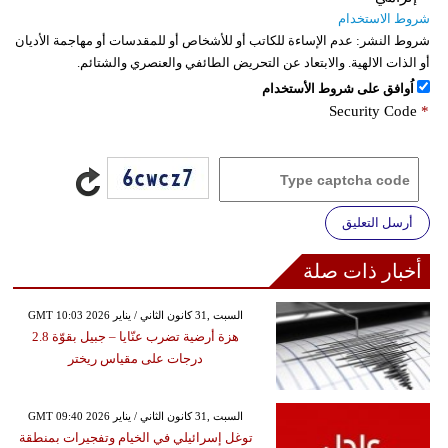
شروط الاستخدام
شروط النشر:
عدم الإساءة للكاتب أو للأشخاص أو للمقدسات أو مهاجمة الأديان
أو الذات الالهية. والابتعاد عن التحريض الطائفي والعنصري والشتائم.
اُوافق على شروط الأستخدام
Security Code
*
أرسل التعليق
أخبار ذات صلة
GMT 10:03 2026 السبت ,31 كانون الثاني / يناير
هزة أرضية تضرب عنّايا – جبيل بقوّة 2.8
درجات على مقياس ريختر
GMT 09:40 2026 السبت ,31 كانون الثاني / يناير
توغل إسرائيلي في الخيام وتفجيرات بمنطقة