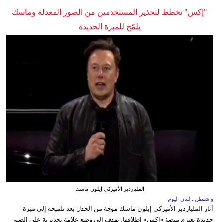
"إكس" تخطط لتحذير المستخدمين من الصور المعدلة وماسك
يلمّح للميزة الجديدة
الملياردير الأميركي إيلون ماسك
واشنطن ـ لبنان اليوم
أثار الملياردير الأميركي إيلون ماسك موجة من الجدل بعد تلميحه إلى ميزة
جديدة تعتزم منصة «إكس» إطلاقها، تهدف إلى وضع علامة تحذيرية على الصور