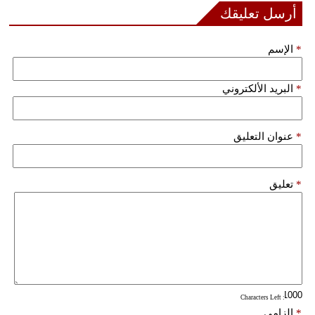
مدوَّنات
أرسل تعليقك
أبراج
*
الإسم
فيديو
*
البريد الألكتروني
سيارات
*
عنوان التعليق
*
تعليق
: Characters Left
*
إلزامي