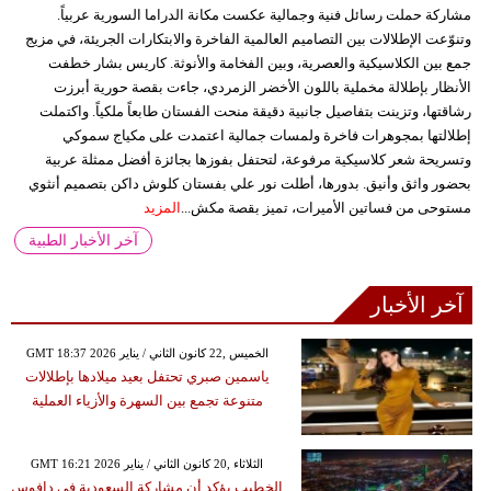
مشاركة حملت رسائل فنية وجمالية عكست مكانة الدراما السورية عربياً.
وتنوّعت الإطلالات بين التصاميم العالمية الفاخرة والابتكارات الجريئة، في مزيج
جمع بين الكلاسيكية والعصرية، وبين الفخامة والأنوثة. كاريس بشار خطفت
الأنظار بإطلالة مخملية باللون الأخضر الزمردي، جاءت بقصة حورية أبرزت
رشاقتها، وتزينت بتفاصيل جانبية دقيقة منحت الفستان طابعاً ملكياً. واكتملت
إطلالتها بمجوهرات فاخرة ولمسات جمالية اعتمدت على مكياج سموكي
وتسريحة شعر كلاسيكية مرفوعة، لتحتفل بفوزها بجائزة أفضل ممثلة عربية
بحضور واثق وأنيق. بدورها، أطلت نور علي بفستان كلوش داكن بتصميم أنثوي
مستوحى من فساتين الأميرات، تميز بقصة مكش...
المزيد
آخر الأخبار الطبية
آخر الأخبار
GMT 18:37 2026 الخميس ,22 كانون الثاني / يناير
ياسمين صبري تحتفل بعيد ميلادها بإطلالات
متنوعة تجمع بين السهرة والأزياء العملية
GMT 16:21 2026 الثلاثاء ,20 كانون الثاني / يناير
الخطيب يؤكد أن مشاركة السعودية في دافوس