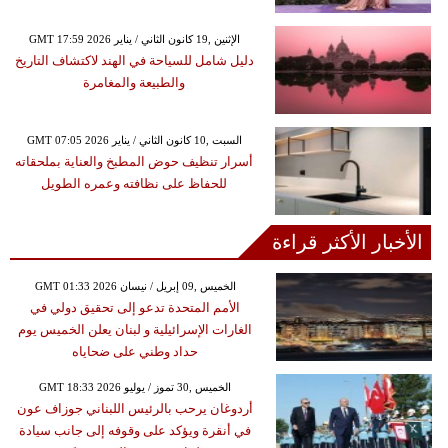
GMT 17:59 2026 الإثنين ,19 كانون الثاني / يناير
دليل شامل للسياحة في الهند لاكتشاف التاريخ
والطبيعة والمغامرة
GMT 07:05 2026 السبت ,10 كانون الثاني / يناير
أسرار تنظيف حوض المطبخ والعناية بملحقاته
للحفاظ على نظافته وعمره الطويل
الأخبار الأكثر قراءة
GMT 01:33 2026 الخميس ,09 إبريل / نيسان
الأمم المتحدة تدعو إلى تحقيق دولي في
الغارات الإسرائيلية و لبنان يعلن الخميس يوم
حداد وطني على ضحاياه
GMT 18:33 2026 الخميس ,30 تموز / يوليو
أردوغان يرحب بالرئيس اللبناني جوزاف عون
في أنقرة ويؤكد على وقوفه إلى جانب سيادة