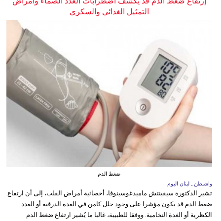
إرتفاع ضغط الدم قد يكشف اضطرابات الغدد الصماء وأمراض
التمثيل الغذائي والسكري
ضغط الدم
واشنطن ـ لبنان اليوم
تشير الدكتورة سيفينتش ماميدغوسينوفا، أخصائية أمراض القلب، إلى أن ارتفاع
ضغط الدم قد يكون مؤشرا على وجود خلل كامن في الغدة الدرقية أو الغدد
الكظرية أو الغدة النخامية. ووفقا للطبيبة، غالبا ما يُشير ارتفاع ضغط الدم