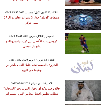
GMT 15:55 2025 الثلاثاء ,23 كانون الأول / ديسمبر
صفقات "أديبك" خلال 3 سنوات تجاوزت الـ 27
مليار دولار
GMT 15:41 2022 الخميس ,03 آذار/ مارس
كروس يحدد الأفضل بين كريستيانو رونالدو
وليونيل ميسي
GMT 10:32 2020 الثلاثاء ,02 حزيران / يونيو
الظروف الصعبة تحتم عليك القيام بأكثر من
وظيفة في اليوم
GMT 05:16 2022 الأحد ,10 تموز / يوليو
خالد وحيد يؤكد أن تحول البنوك نحو "السحابة"
يتطلب تطبيق أفضل معايير الأمن السيبراني