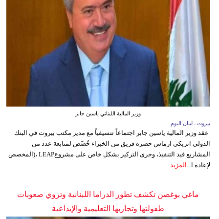
وزير المالية اللبناني ياسين جابر
بيروت ـ لبنان اليوم
عقد وزير المالية ياسين جابر اجتماعاً تنسيقياً مع مدير مكتب بيروت في البنك
الدولي انريكي ارماس حضره فريق من الخبراء خُصِّص لمتابعة عدد من
المشاريع قيد التنفيذ، وجرى التركيز بشكل خاص على مشروعLEAP ،(المخصص
لإعادة ا...
المزيد
ماغي بوغصن تكشف تطور الدراما اللبنانية وتروي صعوبات
طفولتها وتجاربها التعليمية والإبداعية