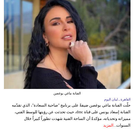
الفنانة ماغي بوغصن
القاهرة ـ لبنان اليوم
حلّت الفنانة ماغي بوغصن ضيفةً على برنامج "صاحبة السعادة"، الذي تقدّمه
الفنانة إسعاد يونس على قناة dmc، حيث تحدثت عن رؤيتها للوسط الفني،
مميزاته وتحدياته، مؤكدةً أن الساحة الفنية شهدت تطوراً كبيراً خلال
السنوات...
المزيد