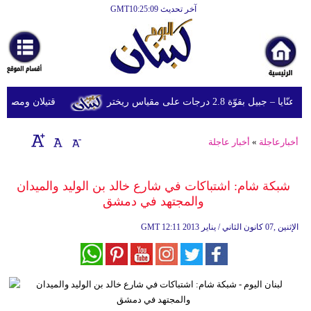
آخر تحديث GMT10:25:09
الرئيسية
أخبارعاجلة
رياضة
قوّة 2.8 درجات على مقياس ريختر
قتيلان ومصابون جراء 14 غارة إسرائيلية على شرق 
ثقافة
إقتصاد
أخبارعاجلة
»
أخبار عاجلة
فن
شبكة شام: اشتباكات في شارع خالد بن الوليد والميدان
وموسيقى
والمجتهد في دمشق
أزياء
12:11 2013 الإثنين ,07 كانون الثاني / يناير
GMT
صحة
وتغذية
سياحة