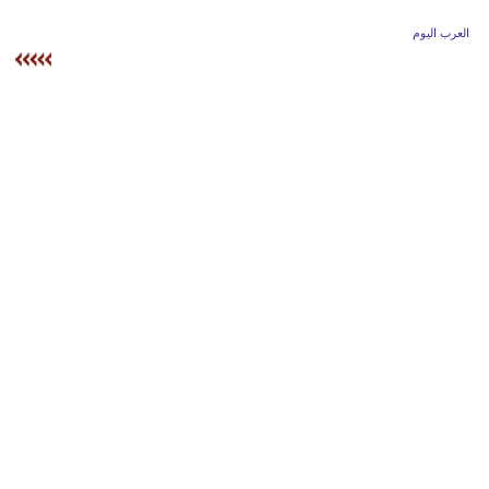
وسفر
العرب اليوم
ديكور
أخبار
إعلام
تعليم
مرأة
أزياء
إسلامية
علوم
وتكنولوجيا
بيئة