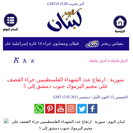
آخر تحديث GMT10:25:09
الرئيسية
أخبارعاجلة
رياضة
قتيلان ومصابون جراء 14 غارة إسرائيلية على شرق وجنوب لبنان
ثقافة
إقتصاد
أخبارعاجلة
»
أخبار عاجلة
فن
سورية : ارتفاع عدد الشهداء الفلسطينيين جراء القصف
وموسيقى
على مخيم اليرموك جنوب دمشق إلى 5
أزياء
15:05 2012 الخميس ,13 كانون الأول / ديسمبر
GMT
صحة
وتغذية
سياحة