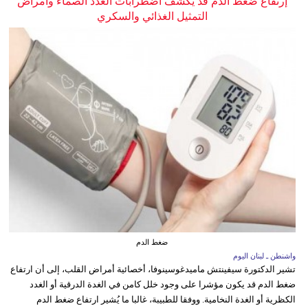
إرتفاع ضغط الدم قد يكشف اضطرابات الغدد الصماء وأمراض
التمثيل الغذائي والسكري
ضغط الدم
واشنطن ـ لبنان اليوم
تشير الدكتورة سيفينتش ماميدغوسينوفا، أخصائية أمراض القلب، إلى أن ارتفاع
ضغط الدم قد يكون مؤشرا على وجود خلل كامن في الغدة الدرقية أو الغدد
الكظرية أو الغدة النخامية. ووفقا للطبيبة، غالبا ما يُشير ارتفاع ضغط الدم