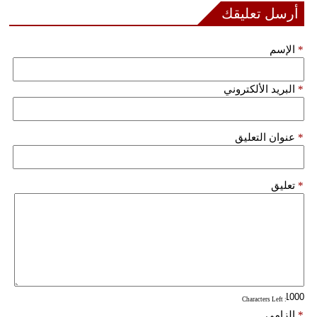
مدوَّنات
أرسل تعليقك
أبراج
*
الإسم
فيديو
*
البريد الألكتروني
سيارات
*
عنوان التعليق
*
تعليق
: Characters Left
*
إلزامي