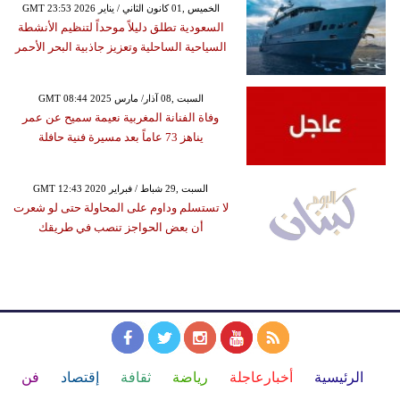
GMT 23:53 2026 الخميس ,01 كانون الثاني / يناير
السعودية تطلق دليلاً موحداً لتنظيم الأنشطة
السياحية الساحلية وتعزيز جاذبية البحر الأحمر
GMT 08:44 2025 السبت ,08 آذار/ مارس
وفاة الفنانة المغربية نعيمة سميح عن عمر
يناهز 73 عاماً بعد مسيرة فنية حافلة
GMT 12:43 2020 السبت ,29 شباط / فبراير
لا تستسلم وداوم على المحاولة حتى لو شعرت
أن بعض الحواجز تنصب في طريقك
الرئيسية
أخبارعاجلة
رياضة
ثقافة
إقتصاد
فن