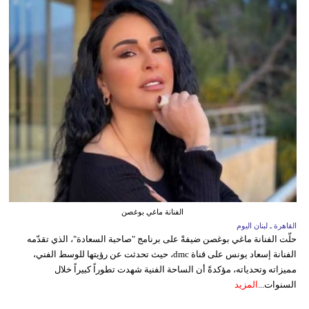
الفنانة ماغي بوغصن
القاهرة ـ لبنان اليوم
حلّت الفنانة ماغي بوغصن ضيفةً على برنامج "صاحبة السعادة"، الذي تقدّمه
الفنانة إسعاد يونس على قناة dmc، حيث تحدثت عن رؤيتها للوسط الفني،
مميزاته وتحدياته، مؤكدةً أن الساحة الفنية شهدت تطوراً كبيراً خلال
السنوات...
المزيد