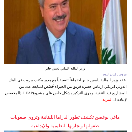
وزير المالية اللبناني ياسين جابر
بيروت ـ لبنان اليوم
عقد وزير المالية ياسين جابر اجتماعاً تنسيقياً مع مدير مكتب بيروت في البنك
الدولي انريكي ارماس حضره فريق من الخبراء خُصِّص لمتابعة عدد من
المشاريع قيد التنفيذ، وجرى التركيز بشكل خاص على مشروعLEAP ،(المخصص
لإعادة ا...
المزيد
ماغي بوغصن تكشف تطور الدراما اللبنانية وتروي صعوبات
طفولتها وتجاربها التعليمية والإبداعية