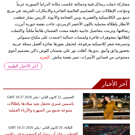
مشاركة حملت رسائل فنية وجمالية عكست مكانة الدراما السورية عربياً.
وتنوّعت الإطلالات بين التصاميم العالمية الفاخرة والابتكارات الجريئة، في مزيج
جمع بين الكلاسيكية والعصرية، وبين الفخامة والأنوثة. كاريس بشار خطفت
الأنظار بإطلالة مخملية باللون الأخضر الزمردي، جاءت بقصة حورية أبرزت
رشاقتها، وتزينت بتفاصيل جانبية دقيقة منحت الفستان طابعاً ملكياً. واكتملت
إطلالتها بمجوهرات فاخرة ولمسات جمالية اعتمدت على مكياج سموكي
وتسريحة شعر كلاسيكية مرفوعة، لتحتفل بفوزها بجائزة أفضل ممثلة عربية
بحضور واثق وأنيق. بدورها، أطلت نور علي بفستان كلوش داكن بتصميم أنثوي
مستوحى من فساتين الأميرات، تميز بقصة مكش...
المزيد
آخر الأخبار الطبية
آخر الأخبار
GMT 18:37 2026 الخميس ,22 كانون الثاني / يناير
ياسمين صبري تحتفل بعيد ميلادها بإطلالات
متنوعة تجمع بين السهرة والأزياء العملية
GMT 16:21 2026 الثلاثاء ,20 كانون الثاني / يناير
الخطيب يؤكد أن مشاركة السعودية في دافوس