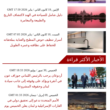
GMT 17:59 2026 الإثنين ,19 كانون الثاني / يناير
دليل شامل للسياحة في الهند لاكتشاف التاريخ
والطبيعة والمغامرة
GMT 07:05 2026 السبت ,10 كانون الثاني / يناير
أسرار تنظيف حوض المطبخ والعناية بملحقاته
للحفاظ على نظافته وعمره الطويل
الأخبار الأكثر قراءة
GMT 18:33 2026 الخميس ,30 تموز / يوليو
أردوغان يرحب بالرئيس اللبناني جوزاف عون
في أنقرة ويؤكد على وقوفه إلى جانب سيادة
لبنان وحقوقه المشروعةً
GMT 01:33 2026 الخميس ,09 إبريل / نيسان
الأمم المتحدة تدعو إلى تحقيق دولي في
الغارات الإسرائيلية و لبنان يعلن الخميس يوم