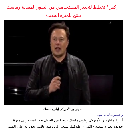
"إكس" تخطط لتحذير المستخدمين من الصور المعدلة وماسك
يلمّح للميزة الجديدة
الملياردير الأميركي إيلون ماسك
واشنطن ـ لبنان اليوم
أثار الملياردير الأميركي إيلون ماسك موجة من الجدل بعد تلميحه إلى ميزة
جديدة تعتزم منصة «إكس» إطلاقها، تهدف إلى وضع علامة تحذيرية على الصور