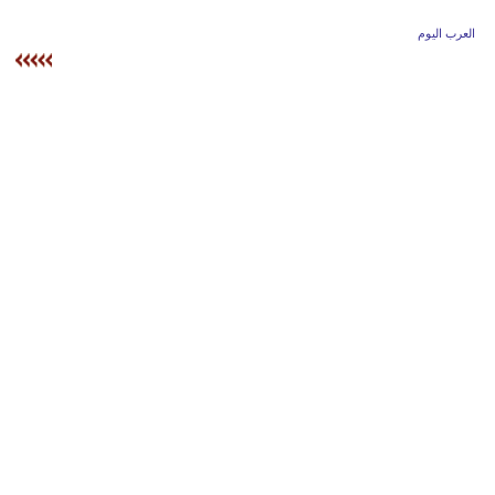
وسفر
العرب اليوم
ديكور
أخبار
إعلام
تعليم
مرأة
أزياء
إسلامية
علوم
وتكنولوجيا
بيئة