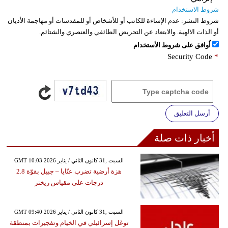
شروط الاستخدام
شروط النشر:
عدم الإساءة للكاتب أو للأشخاص أو للمقدسات أو مهاجمة الأديان
أو الذات الالهية. والابتعاد عن التحريض الطائفي والعنصري والشتائم.
اُوافق على شروط الأستخدام
Security Code
*
أرسل التعليق
أخبار ذات صلة
GMT 10:03 2026 السبت ,31 كانون الثاني / يناير
هزة أرضية تضرب عنّايا – جبيل بقوّة 2.8
درجات على مقياس ريختر
GMT 09:40 2026 السبت ,31 كانون الثاني / يناير
توغل إسرائيلي في الخيام وتفجيرات بمنطقة