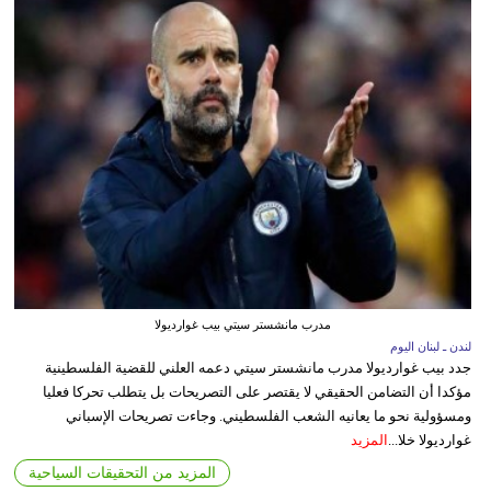
مدرب مانشستر سيتي بيب غوارديولا
لندن ـ لبنان اليوم
جدد بيب غوارديولا مدرب مانشستر سيتي دعمه العلني للقضية الفلسطينية
مؤكدا أن التضامن الحقيقي لا يقتصر على التصريحات بل يتطلب تحركا فعليا
ومسؤولية نحو ما يعانيه الشعب الفلسطيني. وجاءت تصريحات الإسباني
غوارديولا خلا...
المزيد
المزيد من التحقيقات السياحية