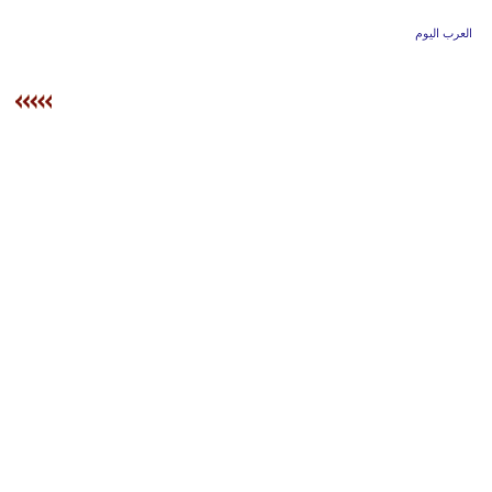
وسفر
العرب اليوم
ديكور
أخبار
إعلام
تعليم
مرأة
أزياء
إسلامية
علوم
وتكنولوجيا
بيئة