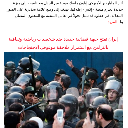
أثار الملياردير الأميركي إيلون ماسك موجة من الجدل بعد تلميحه إلى ميزة
جديدة تعتزم منصة «إكس» إطلاقها، تهدف إلى وضع علامة تحذيرية على الصور
المعدّلة، في خطوة قد تمثل تحولاً في تعامل المنصة مع المحتوى المضلل
وا...
المزيد
إيران تفتح جبهة قضائية جديدة ضد شخصيات رياضية وثقافية
بالتزامن مع استمرار ملاحقة موقوفي الاحتجاجات