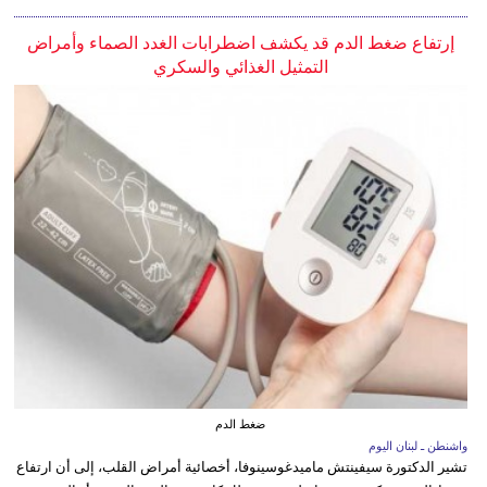
إرتفاع ضغط الدم قد يكشف اضطرابات الغدد الصماء وأمراض
التمثيل الغذائي والسكري
ضغط الدم
واشنطن ـ لبنان اليوم
تشير الدكتورة سيفينتش ماميدغوسينوفا، أخصائية أمراض القلب، إلى أن ارتفاع