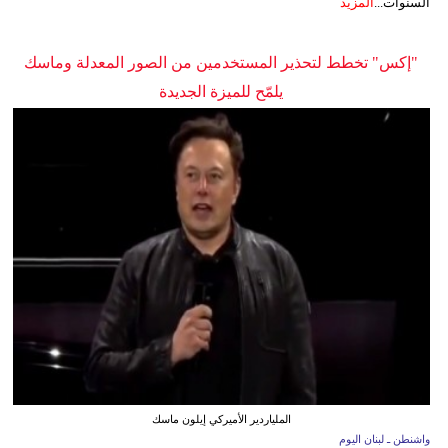
السنوات...
المزيد
"إكس" تخطط لتحذير المستخدمين من الصور المعدلة وماسك
يلمّح للميزة الجديدة
الملياردير الأميركي إيلون ماسك
واشنطن ـ لبنان اليوم