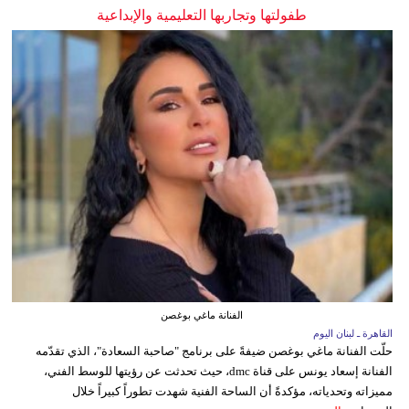
طفولتها وتجاربها التعليمية والإبداعية
الفنانة ماغي بوغصن
القاهرة ـ لبنان اليوم
حلّت الفنانة ماغي بوغصن ضيفةً على برنامج "صاحبة السعادة"، الذي تقدّمه
الفنانة إسعاد يونس على قناة dmc، حيث تحدثت عن رؤيتها للوسط الفني،
مميزاته وتحدياته، مؤكدةً أن الساحة الفنية شهدت تطوراً كبيراً خلال