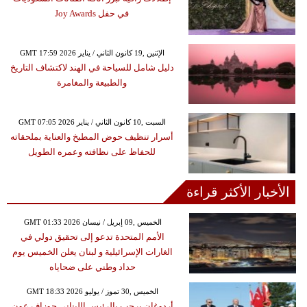
في حفل Joy Awards
GMT 17:59 2026 الإثنين ,19 كانون الثاني / يناير
دليل شامل للسياحة في الهند لاكتشاف التاريخ
والطبيعة والمغامرة
GMT 07:05 2026 السبت ,10 كانون الثاني / يناير
أسرار تنظيف حوض المطبخ والعناية بملحقاته
للحفاظ على نظافته وعمره الطويل
الأخبار الأكثر قراءة
GMT 01:33 2026 الخميس ,09 إبريل / نيسان
الأمم المتحدة تدعو إلى تحقيق دولي في
الغارات الإسرائيلية و لبنان يعلن الخميس يوم
حداد وطني على ضحاياه
GMT 18:33 2026 الخميس ,30 تموز / يوليو
أردوغان يرحب بالرئيس اللبناني جوزاف عون