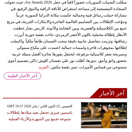
سجّلت النجمات السوريات حضوراً لافتاً في حفل Joy Awards 2026، حيث تحولت
السجادة البنفسجية إلى مساحة استعراض للأناقة الراقية والذوق الرفيع، في
مشاركة حملت رسائل فنية وجمالية عكست مكانة الدراما السورية عربياً.
وتنوّعت الإطلالات بين التصاميم العالمية الفاخرة والابتكارات الجريئة، في مزيج
جمع بين الكلاسيكية والعصرية، وبين الفخامة والأنوثة. كاريس بشار خطفت
الأنظار بإطلالة مخملية باللون الأخضر الزمردي، جاءت بقصة حورية أبرزت
رشاقتها، وتزينت بتفاصيل جانبية دقيقة منحت الفستان طابعاً ملكياً. واكتملت
إطلالتها بمجوهرات فاخرة ولمسات جمالية اعتمدت على مكياج سموكي
وتسريحة شعر كلاسيكية مرفوعة، لتحتفل بفوزها بجائزة أفضل ممثلة عربية
بحضور واثق وأنيق. بدورها، أطلت نور علي بفستان كلوش داكن بتصميم أنثوي
مستوحى من فساتين الأميرات، تميز بقصة مكش...
المزيد
آخر الأخبار الطبية
آخر الأخبار
GMT 18:37 2026 الخميس ,22 كانون الثاني / يناير
ياسمين صبري تحتفل بعيد ميلادها بإطلالات
متنوعة تجمع بين السهرة والأزياء العملية