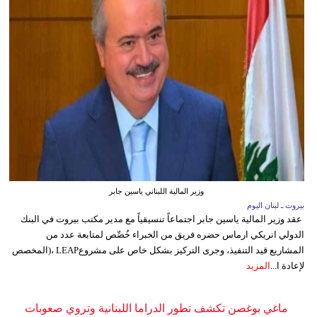
وزير المالية اللبناني ياسين جابر
بيروت ـ لبنان اليوم
عقد وزير المالية ياسين جابر اجتماعاً تنسيقياً مع مدير مكتب بيروت في البنك
الدولي انريكي ارماس حضره فريق من الخبراء خُصِّص لمتابعة عدد من
المشاريع قيد التنفيذ، وجرى التركيز بشكل خاص على مشروعLEAP ،(المخصص
لإعادة ا...
المزيد
ماغي بوغصن تكشف تطور الدراما اللبنانية وتروي صعوبات