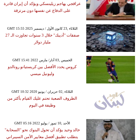
عراقجي يهاجم زيلينسكي ويؤكد أن إيران قادرة
على الدفاع عن نفسها دون مرتزقة
GMT 15:55 2025 الثلاثاء ,23 كانون الأول / ديسمبر
صفقات "أديبك" خلال 3 سنوات تجاوزت الـ 27
مليار دولار
GMT 15:41 2022 الخميس ,03 آذار/ مارس
كروس يحدد الأفضل بين كريستيانو رونالدو
وليونيل ميسي
GMT 10:32 2020 الثلاثاء ,02 حزيران / يونيو
الظروف الصعبة تحتم عليك القيام بأكثر من
وظيفة في اليوم
GMT 05:16 2022 الأحد ,10 تموز / يوليو
خالد وحيد يؤكد أن تحول البنوك نحو "السحابة"
يتطلب تطبيق أفضل معايير الأمن السيبراني