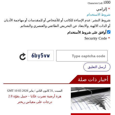
: Characters Left
*
إلزامي
شروط الاستخدام
شروط النشر:
عدم الإساءة للكاتب أو للأشخاص أو للمقدسات أو مهاجمة الأديان
أو الذات الالهية. والابتعاد عن التحريض الطائفي والعنصري والشتائم.
اُوافق على شروط الأستخدام
Security Code
*
أرسل التعليق
أخبار ذات صلة
GMT 10:03 2026 السبت ,31 كانون الثاني / يناير
هزة أرضية تضرب عنّايا – جبيل بقوّة 2.8
درجات على مقياس ريختر