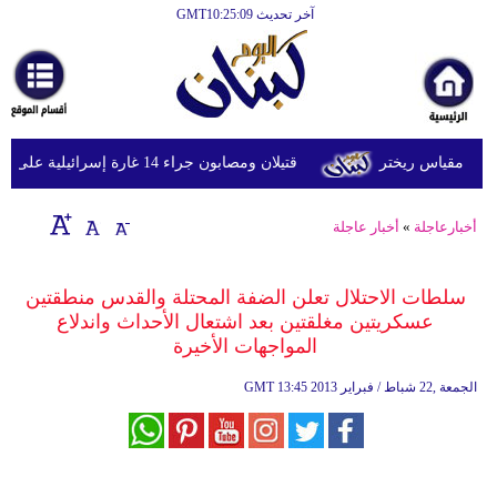
آخر تحديث GMT10:25:09
الرئيسية
أخبارعاجلة
رياضة
قتيلان ومصابون جراء 14 غارة إسرائيلية على شرق وجنوب لبنان
ثقافة
إقتصاد
أخبارعاجلة
»
أخبار عاجلة
فن
سلطات الاحتلال تعلن الضفة المحتلة والقدس منطقتين
وموسيقى
عسكريتين مغلقتين بعد اشتعال الأحداث واندلاع
المواجهات الأخيرة
أزياء
13:45 2013 الجمعة ,22 شباط / فبراير
GMT
صحة
وتغذية
سياحة