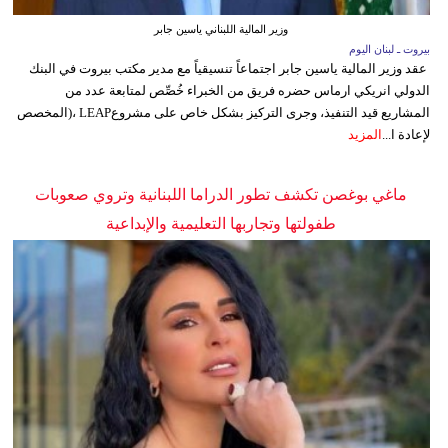
وزير المالية اللبناني ياسين جابر
بيروت ـ لبنان اليوم
عقد وزير المالية ياسين جابر اجتماعاً تنسيقياً مع مدير مكتب بيروت في البنك
الدولي انريكي ارماس حضره فريق من الخبراء خُصِّص لمتابعة عدد من
المشاريع قيد التنفيذ، وجرى التركيز بشكل خاص على مشروعLEAP ،(المخصص
لإعادة ا...
المزيد
ماغي بوغصن تكشف تطور الدراما اللبنانية وتروي صعوبات
طفولتها وتجاربها التعليمية والإبداعية