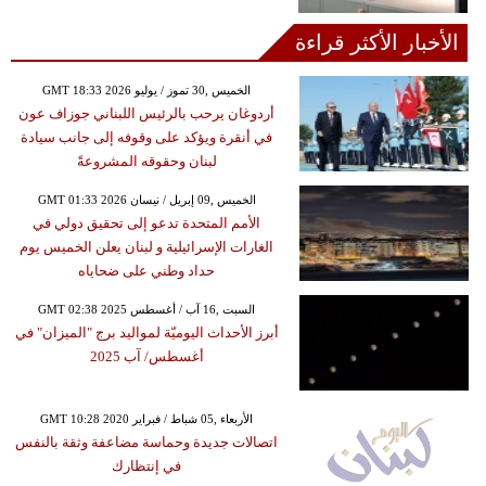
الأخبار الأكثر قراءة
GMT 18:33 2026 الخميس ,30 تموز / يوليو
أردوغان يرحب بالرئيس اللبناني جوزاف عون
في أنقرة ويؤكد على وقوفه إلى جانب سيادة
لبنان وحقوقه المشروعةً
GMT 01:33 2026 الخميس ,09 إبريل / نيسان
الأمم المتحدة تدعو إلى تحقيق دولي في
الغارات الإسرائيلية و لبنان يعلن الخميس يوم
حداد وطني على ضحاياه
GMT 02:38 2025 السبت ,16 آب / أغسطس
أبرز الأحداث اليوميّة لمواليد برج "الميزان" في
أغسطس/ آب 2025
GMT 10:28 2020 الأربعاء ,05 شباط / فبراير
اتصالات جديدة وحماسة مضاعفة وثقة بالنفس
في إنتظارك