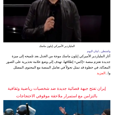
الملياردير الأميركي إيلون ماسك
واشنطن ـ لبنان اليوم
أثار الملياردير الأميركي إيلون ماسك موجة من الجدل بعد تلميحه إلى ميزة
جديدة تعتزم منصة «إكس» إطلاقها، تهدف إلى وضع علامة تحذيرية على الصور
المعدّلة، في خطوة قد تمثل تحولاً في تعامل المنصة مع المحتوى المضلل
وا...
المزيد
إيران تفتح جبهة قضائية جديدة ضد شخصيات رياضية وثقافية
بالتزامن مع استمرار ملاحقة موقوفي الاحتجاجات