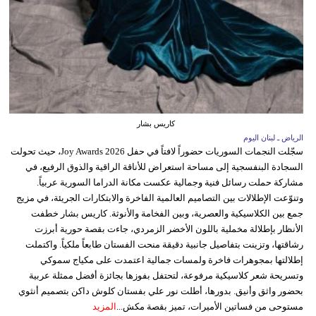
كاريس بشار
الرياض ـ لبنان اليوم
سجّلت النجمات السوريات حضوراً لافتاً في حفل Joy Awards 2026، حيث تحولت
السجادة البنفسجية إلى مساحة استعراض للأناقة الراقية والذوق الرفيع، في
مشاركة حملت رسائل فنية وجمالية عكست مكانة الدراما السورية عربياً.
وتنوّعت الإطلالات بين التصاميم العالمية الفاخرة والابتكارات الجريئة، في مزيج
جمع بين الكلاسيكية والعصرية، وبين الفخامة والأنوثة. كاريس بشار خطفت
الأنظار بإطلالة مخملية باللون الأخضر الزمردي، جاءت بقصة حورية أبرزت
رشاقتها، وتزينت بتفاصيل جانبية دقيقة منحت الفستان طابعاً ملكياً. واكتملت
إطلالتها بمجوهرات فاخرة ولمسات جمالية اعتمدت على مكياج سموكي
وتسريحة شعر كلاسيكية مرفوعة، لتحتفل بفوزها بجائزة أفضل ممثلة عربية
بحضور واثق وأنيق. بدورها، أطلت نور علي بفستان كلوش داكن بتصميم أنثوي
مستوحى من فساتين الأميرات، تميز بقصة مكش...
المزيد