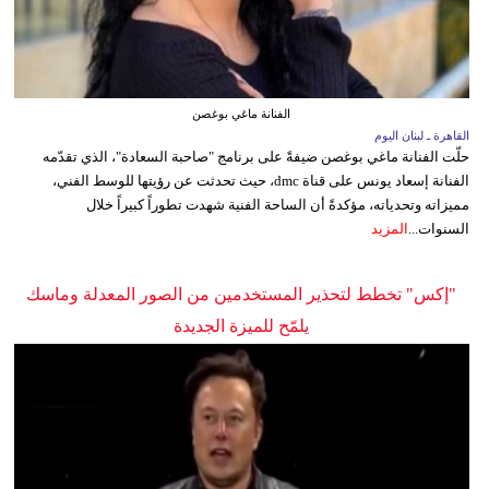
الفنانة ماغي بوغصن
القاهرة ـ لبنان اليوم
حلّت الفنانة ماغي بوغصن ضيفةً على برنامج "صاحبة السعادة"، الذي تقدّمه
الفنانة إسعاد يونس على قناة dmc، حيث تحدثت عن رؤيتها للوسط الفني،
مميزاته وتحدياته، مؤكدةً أن الساحة الفنية شهدت تطوراً كبيراً خلال
السنوات...
المزيد
"إكس" تخطط لتحذير المستخدمين من الصور المعدلة وماسك
يلمّح للميزة الجديدة