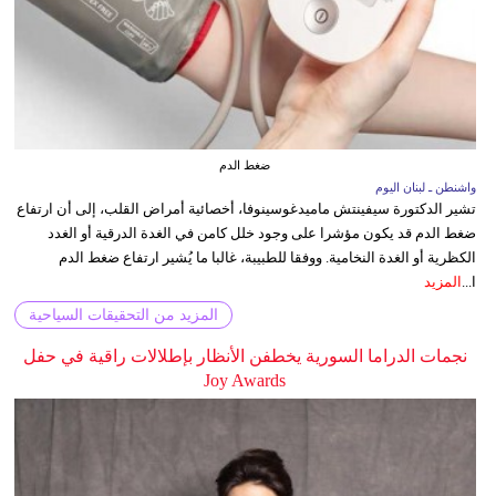
ضغط الدم
واشنطن ـ لبنان اليوم
تشير الدكتورة سيفينتش ماميدغوسينوفا، أخصائية أمراض القلب، إلى أن ارتفاع
ضغط الدم قد يكون مؤشرا على وجود خلل كامن في الغدة الدرقية أو الغدد
الكظرية أو الغدة النخامية. ووفقا للطبيبة، غالبا ما يُشير ارتفاع ضغط الدم
ا...
المزيد
المزيد من التحقيقات السياحية
نجمات الدراما السورية يخطفن الأنظار بإطلالات راقية في حفل
Joy Awards