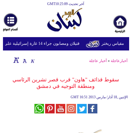
آخر تحديث GMT10:25:09
الرئيسية
أخبارعاجلة
رياضة
قتيلان ومصابون جراء 14 غارة إسرائيلية على شرق وجنوب لبنان
ثقافة
إقتصاد
أخبارعاجلة
»
أخبار عاجلة
فن
سقوط قذائف "هاون" قرب قصر تشرين الرئاسي
وموسيقى
ومنطقة التوجيه في دمشق
أزياء
16:51 2013 الإثنين ,18 آذار/ مارس
GMT
صحة
وتغذية
سياحة