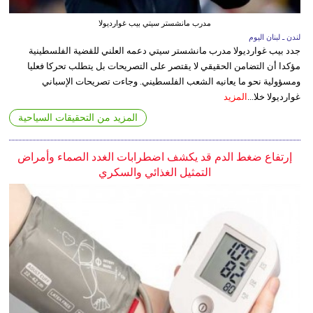
مدرب مانشستر سيتي بيب غوارديولا
لندن ـ لبنان اليوم
جدد بيب غوارديولا مدرب مانشستر سيتي دعمه العلني للقضية الفلسطينية
مؤكدا أن التضامن الحقيقي لا يقتصر على التصريحات بل يتطلب تحركا فعليا
ومسؤولية نحو ما يعانيه الشعب الفلسطيني. وجاءت تصريحات الإسباني
غوارديولا خلا...
المزيد
المزيد من التحقيقات السياحية
إرتفاع ضغط الدم قد يكشف اضطرابات الغدد الصماء وأمراض
التمثيل الغذائي والسكري