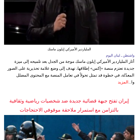
الملياردير الأميركي إيلون ماسك
واشنطن ـ لبنان اليوم
أثار الملياردير الأميركي إيلون ماسك موجة من الجدل بعد تلميحه إلى ميزة
جديدة تعتزم منصة «إكس» إطلاقها، تهدف إلى وضع علامة تحذيرية على الصور
المعدّلة، في خطوة قد تمثل تحولاً في تعامل المنصة مع المحتوى المضلل
وا...
المزيد
إيران تفتح جبهة قضائية جديدة ضد شخصيات رياضية وثقافية
بالتزامن مع استمرار ملاحقة موقوفي الاحتجاجات