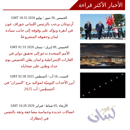
الأخبار الأكثر قراءة
GMT 18:33 2026 الخميس ,30 تموز / يوليو
أردوغان يرحب بالرئيس اللبناني جوزاف عون
في أنقرة ويؤكد على وقوفه إلى جانب سيادة
لبنان وحقوقه المشروعةً
GMT 01:33 2026 الخميس ,09 إبريل / نيسان
الأمم المتحدة تدعو إلى تحقيق دولي في
الغارات الإسرائيلية و لبنان يعلن الخميس يوم
حداد وطني على ضحاياه
GMT 02:38 2025 السبت ,16 آب / أغسطس
أبرز الأحداث اليوميّة لمواليد برج "الميزان" في
أغسطس/ آب 2025
GMT 10:28 2020 الأربعاء ,05 شباط / فبراير
اتصالات جديدة وحماسة مضاعفة وثقة بالنفس
في إنتظارك