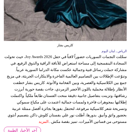
كاريس بشار
الرياض ـ لبنان اليوم
سجّلت النجمات السوريات حضوراً لافتاً في حفل Joy Awards 2026، حيث تحولت
السجادة البنفسجية إلى مساحة استعراض للأناقة الراقية والذوق الرفيع، في
مشاركة حملت رسائل فنية وجمالية عكست مكانة الدراما السورية عربياً.
وتنوّعت الإطلالات بين التصاميم العالمية الفاخرة والابتكارات الجريئة، في مزيج
جمع بين الكلاسيكية والعصرية، وبين الفخامة والأنوثة. كاريس بشار خطفت
الأنظار بإطلالة مخملية باللون الأخضر الزمردي، جاءت بقصة حورية أبرزت
رشاقتها، وتزينت بتفاصيل جانبية دقيقة منحت الفستان طابعاً ملكياً. واكتملت
إطلالتها بمجوهرات فاخرة ولمسات جمالية اعتمدت على مكياج سموكي
وتسريحة شعر كلاسيكية مرفوعة، لتحتفل بفوزها بجائزة أفضل ممثلة عربية
بحضور واثق وأنيق. بدورها، أطلت نور علي بفستان كلوش داكن بتصميم أنثوي
مستوحى من فساتين الأميرات، تميز بقصة مكش...
المزيد
آخر الأخبار الطبية