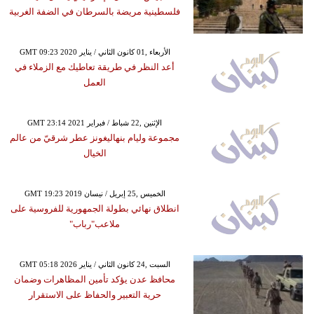
فلسطينية مريضة بالسرطان في الضفة الغربية
GMT 09:23 2020 الأربعاء ,01 كانون الثاني / يناير
أعد النظر في طريقة تعاطيك مع الزملاء في
العمل
GMT 23:14 2021 الإثنين ,22 شباط / فبراير
مجموعة وليام بنهاليغونز عطر شرقيّ من عالم
الخيال
GMT 19:23 2019 الخميس ,25 إبريل / نيسان
انطلاق نهائي بطولة الجمهورية للفروسية على
ملاعب"رباب"
GMT 05:18 2026 السبت ,24 كانون الثاني / يناير
محافظ عدن يؤكد تأمين المظاهرات وضمان
حرية التعبير والحفاظ على الاستقرار