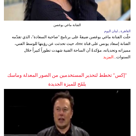
الفنانة ماغي بوغصن
القاهرة ـ لبنان اليوم
حلّت الفنانة ماغي بوغصن ضيفةً على برنامج "صاحبة السعادة"، الذي تقدّمه
الفنانة إسعاد يونس على قناة dmc، حيث تحدثت عن رؤيتها للوسط الفني،
مميزاته وتحدياته، مؤكدةً أن الساحة الفنية شهدت تطوراً كبيراً خلال
السنوات...
المزيد
"إكس" تخطط لتحذير المستخدمين من الصور المعدلة وماسك
يلمّح للميزة الجديدة