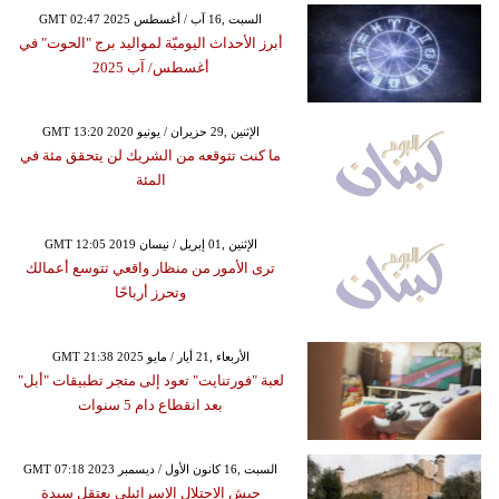
GMT 02:47 2025 السبت ,16 آب / أغسطس
أبرز الأحداث اليوميّة لمواليد برج "الحوت" في
أغسطس/ آب 2025
GMT 13:20 2020 الإثنين ,29 حزيران / يونيو
ما كنت تتوقعه من الشريك لن يتحقق مئة في
المئة
GMT 12:05 2019 الإثنين ,01 إبريل / نيسان
ترى الأمور من منظار واقعي تتوسع أعمالك
وتحرز أرباحًا
GMT 21:38 2025 الأربعاء ,21 أيار / مايو
لعبة "فورتنايت" تعود إلى متجر تطبيقات "أبل"
بعد انقطاع دام 5 سنوات
GMT 07:18 2023 السبت ,16 كانون الأول / ديسمبر
جيش الاحتلال الإسرائيلي يعتقل سيدة