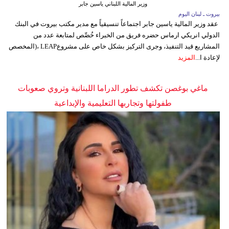
وزير المالية اللبناني ياسين جابر
بيروت ـ لبنان اليوم
عقد وزير المالية ياسين جابر اجتماعاً تنسيقياً مع مدير مكتب بيروت في البنك
الدولي انريكي ارماس حضره فريق من الخبراء خُصِّص لمتابعة عدد من
المشاريع قيد التنفيذ، وجرى التركيز بشكل خاص على مشروعLEAP ،(المخصص
لإعادة ا...
المزيد
ماغي بوغصن تكشف تطور الدراما اللبنانية وتروي صعوبات
طفولتها وتجاربها التعليمية والإبداعية