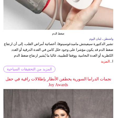
ضغط الدم
واشنطن ـ لبنان اليوم
تشير الدكتورة سيفينتش ماميدغوسينوفا، أخصائية أمراض القلب، إلى أن ارتفاع
ضغط الدم قد يكون مؤشرا على وجود خلل كامن في الغدة الدرقية أو الغدد
الكظرية أو الغدة النخامية. ووفقا للطبيبة، غالبا ما يُشير ارتفاع ضغط الدم
ا...
المزيد
المزيد من التحقيقات السياحية
نجمات الدراما السورية يخطفن الأنظار بإطلالات راقية في حفل
Joy Awards