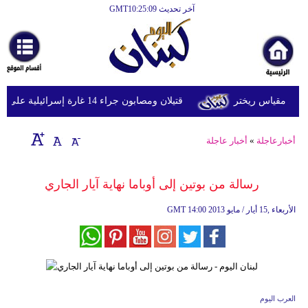
آخر تحديث GMT10:25:09
الرئيسية
أخبارعاجلة
رياضة
قتيلان ومصابون جراء 14 غارة إسرائيلية على شرق وجنوب لبنان
ثقافة
إقتصاد
أخبارعاجلة
»
أخبار عاجلة
فن
رسالة من بوتين إلى أوباما نهاية آيار الجاري
وموسيقى
14:00 2013 الأربعاء ,15 أيار / مايو
GMT
أزياء
صحة
وتغذية
سياحة
العرب اليوم