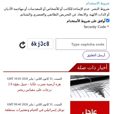
شروط الاستخدام
شروط النشر:
عدم الإساءة للكاتب أو للأشخاص أو للمقدسات أو مهاجمة الأديان
أو الذات الالهية. والابتعاد عن التحريض الطائفي والعنصري والشتائم.
اُوافق على شروط الأستخدام
Security Code
*
أرسل التعليق
أخبار ذات صلة
GMT 10:03 2026 السبت ,31 كانون الثاني / يناير
هزة أرضية تضرب عنّايا – جبيل بقوّة 2.8
درجات على مقياس ريختر
GMT 09:40 2026 السبت ,31 كانون الثاني / يناير
توغل إسرائيلي في الخيام وتفجيرات بمنطقة