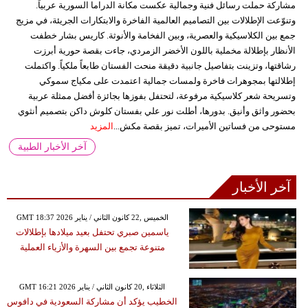
مشاركة حملت رسائل فنية وجمالية عكست مكانة الدراما السورية عربياً.
وتنوّعت الإطلالات بين التصاميم العالمية الفاخرة والابتكارات الجريئة، في مزيج
جمع بين الكلاسيكية والعصرية، وبين الفخامة والأنوثة. كاريس بشار خطفت
الأنظار بإطلالة مخملية باللون الأخضر الزمردي، جاءت بقصة حورية أبرزت
رشاقتها، وتزينت بتفاصيل جانبية دقيقة منحت الفستان طابعاً ملكياً. واكتملت
إطلالتها بمجوهرات فاخرة ولمسات جمالية اعتمدت على مكياج سموكي
وتسريحة شعر كلاسيكية مرفوعة، لتحتفل بفوزها بجائزة أفضل ممثلة عربية
بحضور واثق وأنيق. بدورها، أطلت نور علي بفستان كلوش داكن بتصميم أنثوي
مستوحى من فساتين الأميرات، تميز بقصة مكش...
المزيد
آخر الأخبار الطبية
آخر الأخبار
GMT 18:37 2026 الخميس ,22 كانون الثاني / يناير
ياسمين صبري تحتفل بعيد ميلادها بإطلالات
متنوعة تجمع بين السهرة والأزياء العملية
GMT 16:21 2026 الثلاثاء ,20 كانون الثاني / يناير
الخطيب يؤكد أن مشاركة السعودية في دافوس