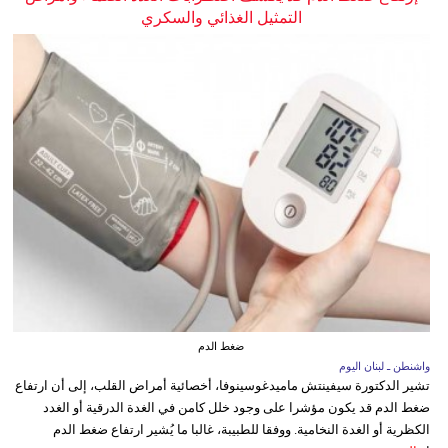
التمثيل الغذائي والسكري
ضغط الدم
واشنطن ـ لبنان اليوم
تشير الدكتورة سيفينتش ماميدغوسينوفا، أخصائية أمراض القلب، إلى أن ارتفاع
ضغط الدم قد يكون مؤشرا على وجود خلل كامن في الغدة الدرقية أو الغدد
الكظرية أو الغدة النخامية. ووفقا للطبيبة، غالبا ما يُشير ارتفاع ضغط الدم