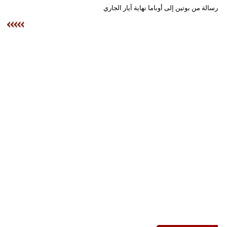
وسفر
رسالة من بوتين إلى أوباما نهاية آيار الجاري
ديكور
أخبار
إعلام
تعليم
مرأة
أزياء
إسلامية
علوم
وتكنولوجيا
بيئة