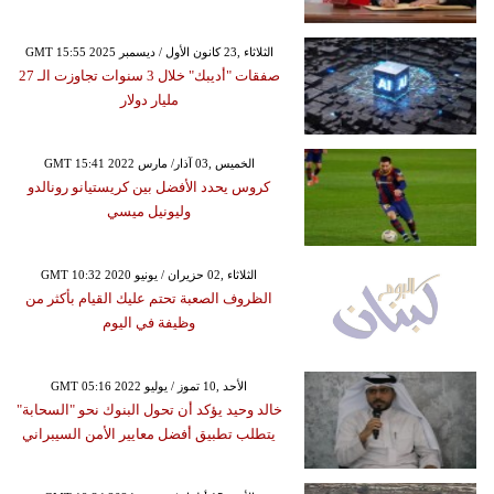
GMT 15:55 2025 الثلاثاء ,23 كانون الأول / ديسمبر
صفقات "أديبك" خلال 3 سنوات تجاوزت الـ 27
مليار دولار
GMT 15:41 2022 الخميس ,03 آذار/ مارس
كروس يحدد الأفضل بين كريستيانو رونالدو
وليونيل ميسي
GMT 10:32 2020 الثلاثاء ,02 حزيران / يونيو
الظروف الصعبة تحتم عليك القيام بأكثر من
وظيفة في اليوم
GMT 05:16 2022 الأحد ,10 تموز / يوليو
خالد وحيد يؤكد أن تحول البنوك نحو "السحابة"
يتطلب تطبيق أفضل معايير الأمن السيبراني