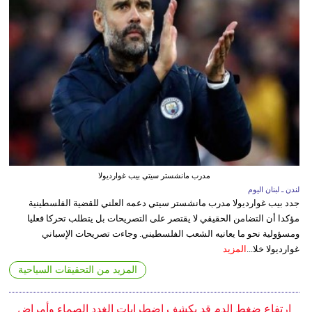
مدرب مانشستر سيتي بيب غوارديولا
لندن ـ لبنان اليوم
جدد بيب غوارديولا مدرب مانشستر سيتي دعمه العلني للقضية الفلسطينية
مؤكدا أن التضامن الحقيقي لا يقتصر على التصريحات بل يتطلب تحركا فعليا
ومسؤولية نحو ما يعانيه الشعب الفلسطيني. وجاءت تصريحات الإسباني
غوارديولا خلا...
المزيد
المزيد من التحقيقات السياحية
إرتفاع ضغط الدم قد يكشف اضطرابات الغدد الصماء وأمراض