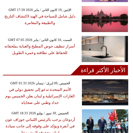
GMT 17:59 2026 الإثنين ,19 كانون الثاني / يناير
دليل شامل للسياحة في الهند لاكتشاف التاريخ
والطبيعة والمغامرة
GMT 07:05 2026 السبت ,10 كانون الثاني / يناير
أسرار تنظيف حوض المطبخ والعناية بملحقاته
للحفاظ على نظافته وعمره الطويل
الأخبار الأكثر قراءة
GMT 01:33 2026 الخميس ,09 إبريل / نيسان
الأمم المتحدة تدعو إلى تحقيق دولي في
الغارات الإسرائيلية و لبنان يعلن الخميس يوم
حداد وطني على ضحاياه
GMT 18:33 2026 الخميس ,30 تموز / يوليو
أردوغان يرحب بالرئيس اللبناني جوزاف عون
في أنقرة ويؤكد على وقوفه إلى جانب سيادة
لبنان وحقوقه المشروعةً