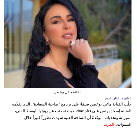
الفنانة ماغي بوغصن
القاهرة ـ لبنان اليوم
حلّت الفنانة ماغي بوغصن ضيفةً على برنامج "صاحبة السعادة"، الذي تقدّمه
الفنانة إسعاد يونس على قناة dmc، حيث تحدثت عن رؤيتها للوسط الفني،
مميزاته وتحدياته، مؤكدةً أن الساحة الفنية شهدت تطوراً كبيراً خلال
السنوات...
المزيد