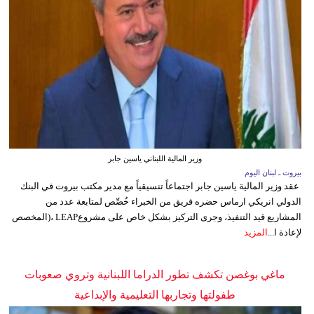
وزير المالية اللبناني ياسين جابر
بيروت ـ لبنان اليوم
عقد وزير المالية ياسين جابر اجتماعاً تنسيقياً مع مدير مكتب بيروت في البنك
الدولي انريكي ارماس حضره فريق من الخبراء خُصِّص لمتابعة عدد من
المشاريع قيد التنفيذ، وجرى التركيز بشكل خاص على مشروعLEAP ،(المخصص
لإعادة ا...
المزيد
ماغي بوغصن تكشف تطور الدراما اللبنانية وتروي صعوبات
طفولتها وتجاربها التعليمية والإبداعية