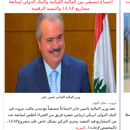
ات
اجتماع تنسيقي بين المالية اللبنانية والبنك الدولي لمتابعة
مشاريع LEAP والتنمية الرقمية
وزير المالية اللبناني ياسين جابر
بيروت ـ لبنان اليوم
عقد وزير المالية ياسين جابر اجتماعاً تنسيقياً مع مدير مكتب بيروت في
 للوسط
البنك الدولي انريكي ارماس حضره فريق من الخبراء خُصِّص لمتابعة عدد
من المشاريع قيد التنفيذ، وجرى التركيز بشكل خاص على مشروعLEAP ،
(المخصص لإعادة ا...
المزيد