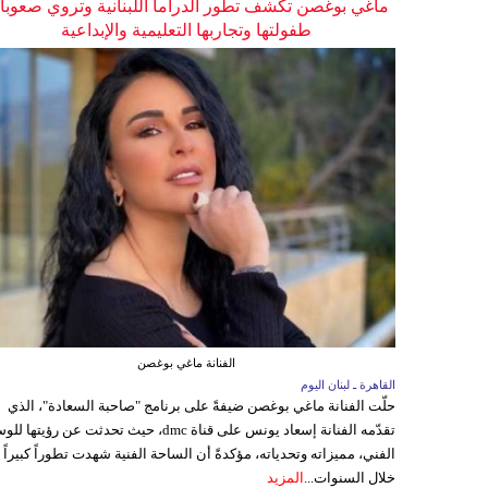
ماغي بوغصن تكشف تطور الدراما اللبنانية وتروي صعوب
طفولتها وتجاربها التعليمية والإبداعية
الفنانة ماغي بوغصن
القاهرة ـ لبنان اليوم
حلّت الفنانة ماغي بوغصن ضيفةً على برنامج "صاحبة السعادة"، الذي
تقدّمه الفنانة إسعاد يونس على قناة dmc، حيث تحدثت عن رؤيتها
الفني، مميزاته وتحدياته، مؤكدةً أن الساحة الفنية شهدت تطوراً كبيراً
خلال السنوات...
المزيد