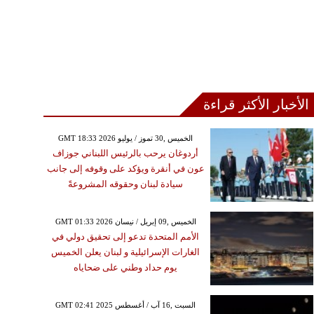
الأخبار الأكثر قراءة
GMT 18:33 2026 الخميس ,30 تموز / يوليو
أردوغان يرحب بالرئيس اللبناني جوزاف
عون في أنقرة ويؤكد على وقوفه إلى جانب
سيادة لبنان وحقوقه المشروعةً
GMT 01:33 2026 الخميس ,09 إبريل / نيسان
الأمم المتحدة تدعو إلى تحقيق دولي في
الغارات الإسرائيلية و لبنان يعلن الخميس
يوم حداد وطني على ضحاياه
GMT 02:41 2025 السبت ,16 آب / أغسطس