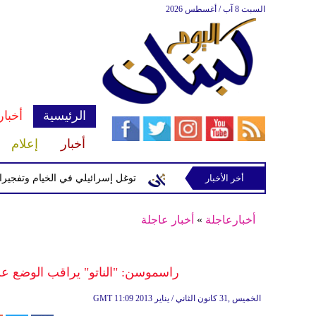
السبت 8 آب / أغسطس 2026
الرئيسية
أخبار
أخبار
إعلام
إسرائيلية في رب ثلاثين
أخر الأخبار
توغل إسرائيلي في الخيام وتفجيرات بمنطق
أخبارعاجلة
»
أخبار عاجلة
راسموسن: "الناتو" يراقب الوضع 
11:09 2013 الخميس ,31 كانون الثاني / يناير
GMT