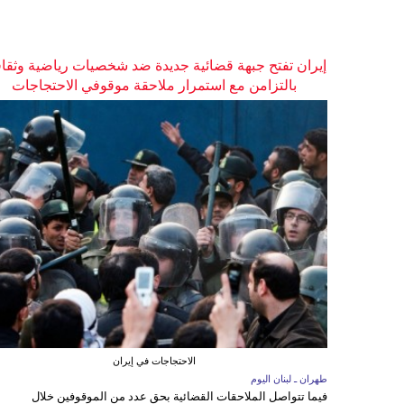
إيران تفتح جبهة قضائية جديدة ضد شخصيات رياضية وثقاف
بالتزامن مع استمرار ملاحقة موقوفي الاحتجاجات
الاحتجاجات في إيران
طهران ـ لبنان اليوم
فيما تتواصل الملاحقات القضائية بحق عدد من الموقوفين خلال