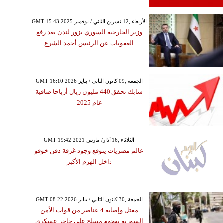
GMT 15:43 2025 الأربعاء ,12 تشرين الثاني / نوفمبر
وزير الخارجية السوري يزور لندن بعد رفع
العقوبات عن الرئيس أحمد الشرع
GMT 16:10 2026 الجمعة ,09 كانون الثاني / يناير
سابك تحقق 440 مليون ريال أرباحا صافية
عام 2025
GMT 19:42 2021 الثلاثاء ,16 آذار/ مارس
عالم مصريات يتوقع وجود غرفة دفن خوفو
داخل الهرم الأكبر
GMT 08:22 2026 الجمعة ,30 كانون الثاني / يناير
مقتل وإصابة 4 عناصر من قوات الأمن
السورية بهجوم مسلح على حاجز عسكري