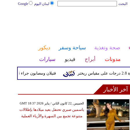
البحث
لبنان اليوم
Google
صحة وتغذية
سياحة وسفر
ديكور
مدونات
أبراج
فيديو
سيارات
قتيلان ومصابون جراء 14 غارة إسرائيلية على شرق وجنوب لبنان
آخر الأخبار
GMT 18:37 2026 الخميس ,22 كانون الثاني / يناير
ياسمين صبري تحتفل بعيد ميلادها بإطلالات
متنوعة تجمع بين السهرة والأزياء العملية