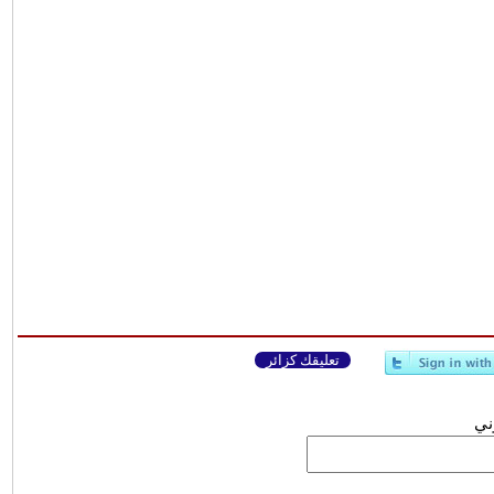
تعليقك كزائر
وني