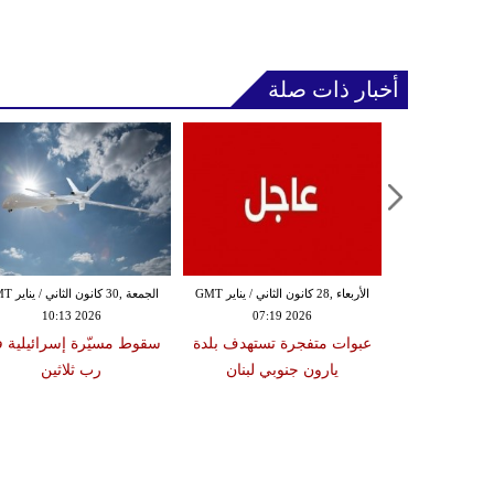
أخبار ذات صلة
الثلاثاء ,27 كانون الثاني / يناير GMT
الأربعاء ,28 كانون الثاني / يناير GMT
الجمعة ,30 كانون
10:13 2026
07:19 2026
18:47
دة تضرب لبنان
عبوات متفجرة تستهدف بلدة
سقوط مسيّرة إسرائيلية 
2 درجات على مقياس
يارون جنوبي لبنان
رب ثلاثين
تر