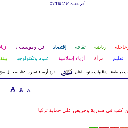
آخر تحديث GMT10:25:09
عاجلة
رياضة
ثقافة
إقتصاد
فن وموسيقى
أزياء
تعليم
مرأة
أزياء إسلامية
علوم وتكنولوجيا
بيئة
ة الشاليهات جنوب لبنان
هزة أرضية تضرب عنّايا – جبيل بقوّة 2.8 درجات على مقياس ريختر
عن كثب في سورية وحريص على حماية تركيا