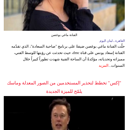
الفنانة ماغي بوغصن
القاهرة ـ لبنان اليوم
حلّت الفنانة ماغي بوغصن ضيفةً على برنامج "صاحبة السعادة"، الذي تقدّمه
الفنانة إسعاد يونس على قناة dmc، حيث تحدثت عن رؤيتها للوسط الفني،
مميزاته وتحدياته، مؤكدةً أن الساحة الفنية شهدت تطوراً كبيراً خلال
السنوات...
المزيد
"إكس" تخطط لتحذير المستخدمين من الصور المعدلة وماسك
يلمّح للميزة الجديدة