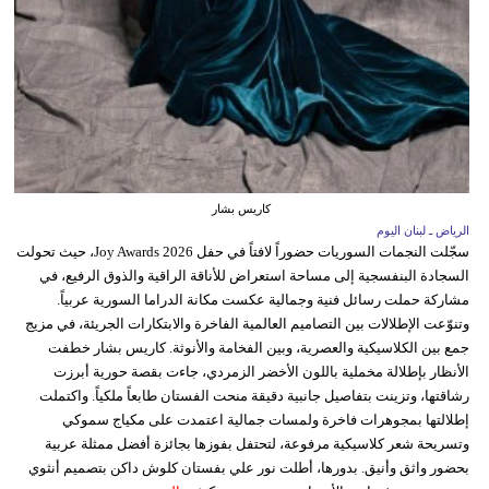
كاريس بشار
الرياض ـ لبنان اليوم
سجّلت النجمات السوريات حضوراً لافتاً في حفل Joy Awards 2026، حيث تحولت
السجادة البنفسجية إلى مساحة استعراض للأناقة الراقية والذوق الرفيع، في
مشاركة حملت رسائل فنية وجمالية عكست مكانة الدراما السورية عربياً.
وتنوّعت الإطلالات بين التصاميم العالمية الفاخرة والابتكارات الجريئة، في مزيج
جمع بين الكلاسيكية والعصرية، وبين الفخامة والأنوثة. كاريس بشار خطفت
الأنظار بإطلالة مخملية باللون الأخضر الزمردي، جاءت بقصة حورية أبرزت
رشاقتها، وتزينت بتفاصيل جانبية دقيقة منحت الفستان طابعاً ملكياً. واكتملت
إطلالتها بمجوهرات فاخرة ولمسات جمالية اعتمدت على مكياج سموكي
وتسريحة شعر كلاسيكية مرفوعة، لتحتفل بفوزها بجائزة أفضل ممثلة عربية
بحضور واثق وأنيق. بدورها، أطلت نور علي بفستان كلوش داكن بتصميم أنثوي