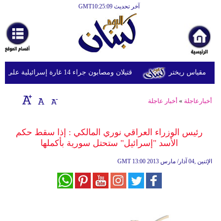
آخر تحديث GMT10:25:09
الرئيسية
أخبارعاجلة
رياضة
قتيلان ومصابون جراء 14 غارة إسرائيلية على شرق وجنوب لبنان
ثقافة
إقتصاد
أخبارعاجلة
»
أخبار عاجلة
فن
رئيس الوزراء العراقي نوري المالكي : إذا سقط حكم
وموسيقى
الأسد "إسرائيل" ستحتل سورية بأكملها
أزياء
13:00 2013 الإثنين ,04 آذار/ مارس
GMT
صحة
وتغذية
سياحة