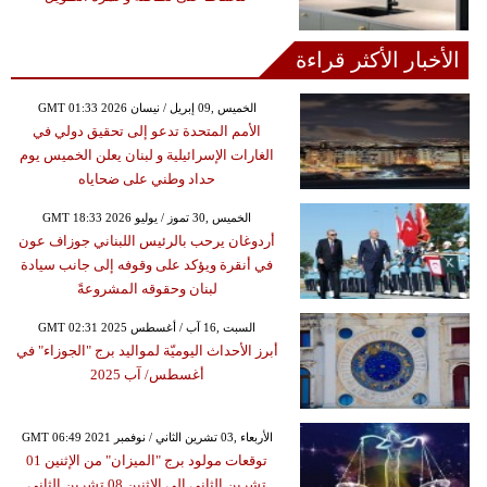
الأخبار الأكثر قراءة
GMT 01:33 2026 الخميس ,09 إبريل / نيسان
الأمم المتحدة تدعو إلى تحقيق دولي في
الغارات الإسرائيلية و لبنان يعلن الخميس يوم
حداد وطني على ضحاياه
GMT 18:33 2026 الخميس ,30 تموز / يوليو
أردوغان يرحب بالرئيس اللبناني جوزاف عون
في أنقرة ويؤكد على وقوفه إلى جانب سيادة
لبنان وحقوقه المشروعةً
GMT 02:31 2025 السبت ,16 آب / أغسطس
أبرز الأحداث اليوميّة لمواليد برج "الجوزاء" في
أغسطس/ آب 2025
GMT 06:49 2021 الأربعاء ,03 تشرين الثاني / نوفمبر
توقعات مولود برج "الميزان" من الإثنين 01
تشرين الثاني إلى الإثنين 08 تشرين الثاني