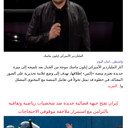
الملياردير الأميركي إيلون ماسك
واشنطن ـ لبنان اليوم
أثار الملياردير الأميركي إيلون ماسك موجة من الجدل بعد تلميحه إلى ميزة
جديدة تعتزم منصة «إكس» إطلاقها، تهدف إلى وضع علامة تحذيرية على الصور
المعدّلة، في خطوة قد تمثل تحولاً في تعامل المنصة مع المحتوى المضلل
وا...
المزيد
إيران تفتح جبهة قضائية جديدة ضد شخصيات رياضية وثقافية
بالتزامن مع استمرار ملاحقة موقوفي الاحتجاجات