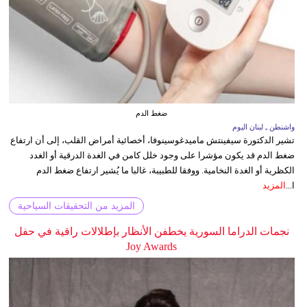
ضغط الدم
واشنطن ـ لبنان اليوم
تشير الدكتورة سيفينتش ماميدغوسينوفا، أخصائية أمراض القلب، إلى أن ارتفاع
ضغط الدم قد يكون مؤشرا على وجود خلل كامن في الغدة الدرقية أو الغدد
الكظرية أو الغدة النخامية. ووفقا للطبيبة، غالبا ما يُشير ارتفاع ضغط الدم
ا...
المزيد
المزيد من التحقيقات السياحية
نجمات الدراما السورية يخطفن الأنظار بإطلالات راقية في حفل
Joy Awards