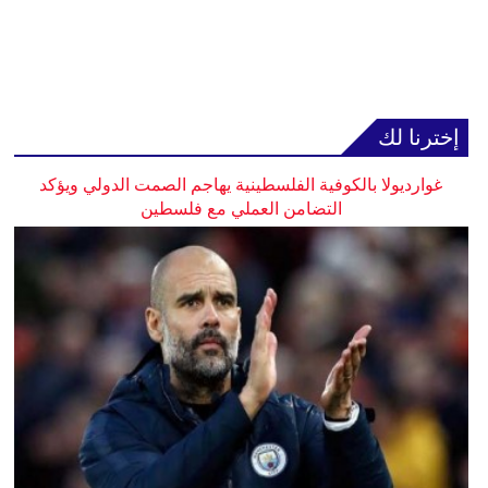
إخترنا لك
غوارديولا بالكوفية الفلسطينية يهاجم الصمت الدولي ويؤكد
التضامن العملي مع فلسطين