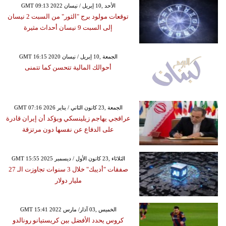
GMT 09:13 2022 الأحد ,10 إبريل / نيسان
توقعات مولود برج "الثور" من السبت 2 نيسان
إلى السبت 9 نيسان أحداث مثيرة
GMT 16:15 2020 الجمعة ,10 إبريل / نيسان
أحوالك المالية تتحسن كما تتمنى
GMT 07:16 2026 الجمعة ,23 كانون الثاني / يناير
عراقجي يهاجم زيلينسكي ويؤكد أن إيران قادرة
على الدفاع عن نفسها دون مرتزقة
GMT 15:55 2025 الثلاثاء ,23 كانون الأول / ديسمبر
صفقات "أديبك" خلال 3 سنوات تجاوزت الـ 27
مليار دولار
GMT 15:41 2022 الخميس ,03 آذار/ مارس
كروس يحدد الأفضل بين كريستيانو رونالدو