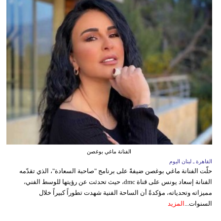
الفنانة ماغي بوغصن
القاهرة ـ لبنان اليوم
حلّت الفنانة ماغي بوغصن ضيفةً على برنامج "صاحبة السعادة"، الذي تقدّمه
الفنانة إسعاد يونس على قناة dmc، حيث تحدثت عن رؤيتها للوسط الفني،
مميزاته وتحدياته، مؤكدةً أن الساحة الفنية شهدت تطوراً كبيراً خلال
السنوات...
المزيد