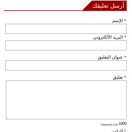
مدوَّنات
أرسل تعليقك
أبراج
*
الإسم
فيديو
*
البريد الألكتروني
سيارات
*
عنوان التعليق
*
تعليق
: Characters Left
*
إلزامي