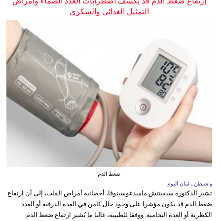
إرتفاع ضغط الدم قد يكشف اضطرابات الغدد الصماء وأمراض
التمثيل الغذائي والسكري
ضغط الدم
واشنطن ـ لبنان اليوم
تشير الدكتورة سيفينتش ماميدغوسينوفا، أخصائية أمراض القلب، إلى أن ارتفاع
ضغط الدم قد يكون مؤشرا على وجود خلل كامن في الغدة الدرقية أو الغدد
الكظرية أو الغدة النخامية. ووفقا للطبيبة، غالبا ما يُشير ارتفاع ضغط الدم