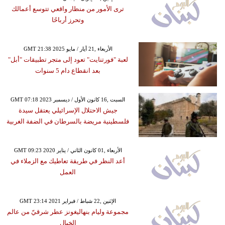
ترى الأمور من منظار واقعي تتوسع أعمالك
وتحرز أرباحًا
GMT 21:38 2025 الأربعاء ,21 أيار / مايو
لعبة "فورتنايت" تعود إلى متجر تطبيقات "أبل"
بعد انقطاع دام 5 سنوات
GMT 07:18 2023 السبت ,16 كانون الأول / ديسمبر
جيش الاحتلال الإسرائيلي يعتقل سيدة
فلسطينية مريضة بالسرطان في الضفة الغربية
GMT 09:23 2020 الأربعاء ,01 كانون الثاني / يناير
أعد النظر في طريقة تعاطيك مع الزملاء في
العمل
GMT 23:14 2021 الإثنين ,22 شباط / فبراير
مجموعة وليام بنهاليغونز عطر شرقيّ من عالم
الخيال