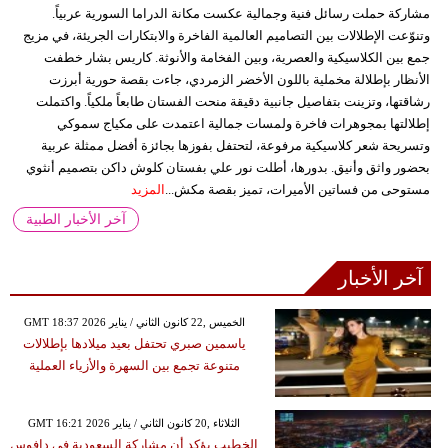
مشاركة حملت رسائل فنية وجمالية عكست مكانة الدراما السورية عربياً.
وتنوّعت الإطلالات بين التصاميم العالمية الفاخرة والابتكارات الجريئة، في مزيج
جمع بين الكلاسيكية والعصرية، وبين الفخامة والأنوثة. كاريس بشار خطفت
الأنظار بإطلالة مخملية باللون الأخضر الزمردي، جاءت بقصة حورية أبرزت
رشاقتها، وتزينت بتفاصيل جانبية دقيقة منحت الفستان طابعاً ملكياً. واكتملت
إطلالتها بمجوهرات فاخرة ولمسات جمالية اعتمدت على مكياج سموكي
وتسريحة شعر كلاسيكية مرفوعة، لتحتفل بفوزها بجائزة أفضل ممثلة عربية
بحضور واثق وأنيق. بدورها، أطلت نور علي بفستان كلوش داكن بتصميم أنثوي
مستوحى من فساتين الأميرات، تميز بقصة مكش...
المزيد
آخر الأخبار الطبية
آخر الأخبار
GMT 18:37 2026 الخميس ,22 كانون الثاني / يناير
ياسمين صبري تحتفل بعيد ميلادها بإطلالات
متنوعة تجمع بين السهرة والأزياء العملية
GMT 16:21 2026 الثلاثاء ,20 كانون الثاني / يناير
الخطيب يؤكد أن مشاركة السعودية في دافوس