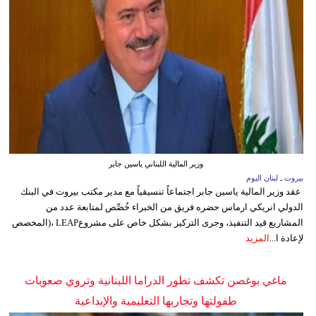
وزير المالية اللبناني ياسين جابر
بيروت ـ لبنان اليوم
عقد وزير المالية ياسين جابر اجتماعاً تنسيقياً مع مدير مكتب بيروت في البنك
الدولي انريكي ارماس حضره فريق من الخبراء خُصِّص لمتابعة عدد من
المشاريع قيد التنفيذ، وجرى التركيز بشكل خاص على مشروعLEAP ،(المخصص
لإعادة ا...
المزيد
ماغي بوغصن تكشف تطور الدراما اللبنانية وتروي صعوبات
طفولتها وتجاربها التعليمية والإبداعية