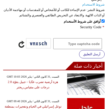
شروط الاستخدام
شروط النشر:
عدم الإساءة للكاتب أو للأشخاص أو للمقدسات أو مهاجمة الأديان
أو الذات الالهية. والابتعاد عن التحريض الطائفي والعنصري والشتائم.
اُوافق على شروط الأستخدام
Security Code
*
أرسل التعليق
أخبار ذات صلة
GMT 10:03 2026 السبت ,31 كانون الثاني / يناير
هزة أرضية تضرب عنّايا – جبيل بقوّة 2.8
درجات على مقياس ريختر
GMT 09:40 2026 السبت ,31 كانون الثاني / يناير
توغل إسرائيلي في الخيام وتفجيرات بمنطقة