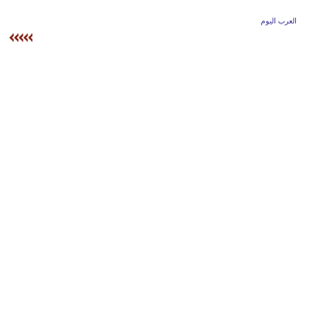
وسفر
العرب اليوم
ديكور
أخبار
إعلام
تعليم
مرأة
أزياء
إسلامية
علوم
وتكنولوجيا
بيئة