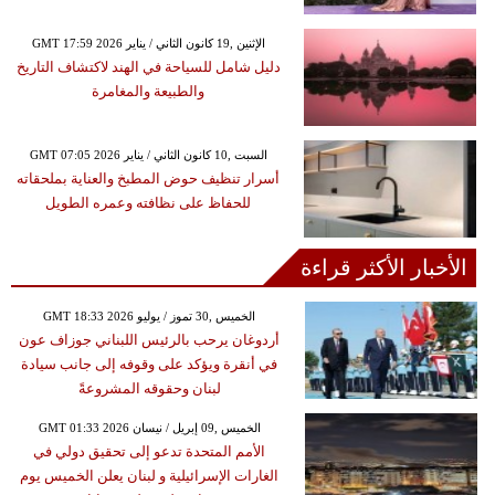
GMT 17:59 2026 الإثنين ,19 كانون الثاني / يناير
دليل شامل للسياحة في الهند لاكتشاف التاريخ
والطبيعة والمغامرة
GMT 07:05 2026 السبت ,10 كانون الثاني / يناير
أسرار تنظيف حوض المطبخ والعناية بملحقاته
للحفاظ على نظافته وعمره الطويل
الأخبار الأكثر قراءة
GMT 18:33 2026 الخميس ,30 تموز / يوليو
أردوغان يرحب بالرئيس اللبناني جوزاف عون
في أنقرة ويؤكد على وقوفه إلى جانب سيادة
لبنان وحقوقه المشروعةً
GMT 01:33 2026 الخميس ,09 إبريل / نيسان
الأمم المتحدة تدعو إلى تحقيق دولي في
الغارات الإسرائيلية و لبنان يعلن الخميس يوم