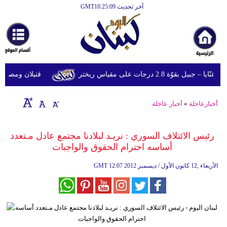
آخر تحديث GMT10:25:09
الرئيسية
أخبارعاجلة
رياضة
قوّة 2.8 درجات على مقياس ريختر
قتيلان ومصابون جراء 14 غارة إسرائيلية على شرق 
ثقافة
إقتصاد
أخبارعاجلة
»
أخبار عاجلة
فن
رئيس الائتلاف السوري : نريـد لبلادنا مجتمع عادل مـتعدد
وموسيقى
أساسه احترام الحقوق والواجبات
أزياء
12:07 2012 الأربعاء ,12 كانون الأول / ديسمبر
GMT
صحة
وتغذية
سياحة