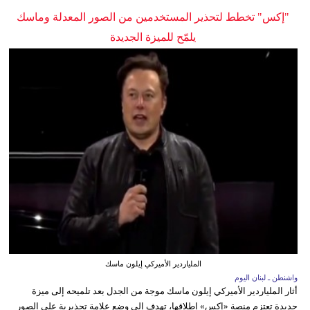
"إكس" تخطط لتحذير المستخدمين من الصور المعدلة وماسك
يلمّح للميزة الجديدة
الملياردير الأميركي إيلون ماسك
واشنطن ـ لبنان اليوم
أثار الملياردير الأميركي إيلون ماسك موجة من الجدل بعد تلميحه إلى ميزة
جديدة تعتزم منصة «إكس» إطلاقها، تهدف إلى وضع علامة تحذيرية على الصور