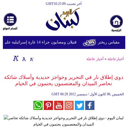
آخر تحديث GMT10:25:09
الرئيسية
أخبارعاجلة
رياضة
قتيلان ومصابون جراء 14 غارة إسرائيلية على شرق وجنوب لبنان
ثقافة
إقتصاد
أخبارعاجلة
»
أخبار عاجلة
فن
دوي إطلاق نار في التحرير وحواجز حديدية وأسلاك شائكة
وموسيقى
تحاصر الميدان والمعتصمون يحتمون في الخيام
أزياء
06:29 2012 الخميس ,06 كانون الأول / ديسمبر
GMT
صحة
وتغذية
سياحة