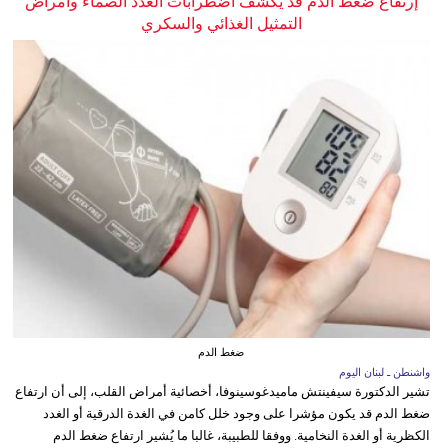
إرتفاع ضغط الدم قد يكشف اضطرابات الغدد الصماء وأمراض
التمثيل الغذائي والسكري
ضغط الدم
واشنطن ـ لبنان اليوم
تشير الدكتورة سيفينتش ماميدغوسينوفا، أخصائية أمراض القلب، إلى أن ارتفاع
ضغط الدم قد يكون مؤشرا على وجود خلل كامن في الغدة الدرقية أو الغدد
الكظرية أو الغدة النخامية. ووفقا للطبيبة، غالبا ما يُشير ارتفاع ضغط الدم