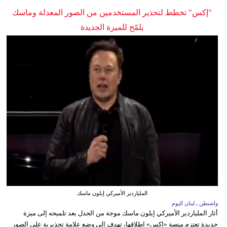
"إكس" تخطط لتحذير المستخدمين من الصور المعدلة وماسك
يلمّح للميزة الجديدة
الملياردير الأميركي إيلون ماسك
واشنطن ـ لبنان اليوم
أثار الملياردير الأميركي إيلون ماسك موجة من الجدل بعد تلميحه إلى ميزة
جديدة تعتزم منصة «إكس» إطلاقها، تهدف إلى وضع علامة تحذيرية على الصور