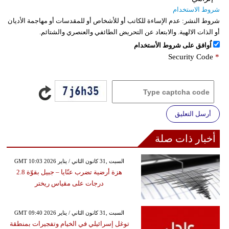
شروط الاستخدام
شروط النشر:
عدم الإساءة للكاتب أو للأشخاص أو للمقدسات أو مهاجمة الأديان
أو الذات الالهية. والابتعاد عن التحريض الطائفي والعنصري والشتائم.
اُوافق على شروط الأستخدام
Security Code
*
أرسل التعليق
أخبار ذات صلة
GMT 10:03 2026 السبت ,31 كانون الثاني / يناير
هزة أرضية تضرب عنّايا – جبيل بقوّة 2.8
درجات على مقياس ريختر
GMT 09:40 2026 السبت ,31 كانون الثاني / يناير
توغل إسرائيلي في الخيام وتفجيرات بمنطقة