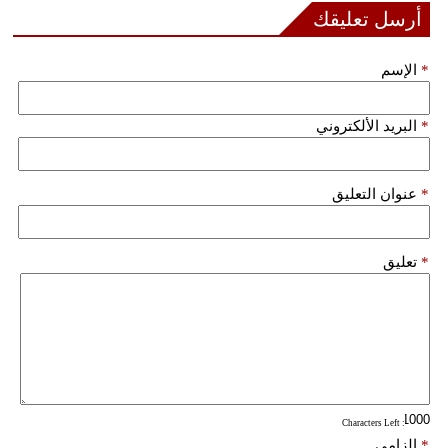
مدوَّنات
أرسل تعليقك
أبراج
*
الإسم
فيديو
*
البريد الألكتروني
سيارات
*
عنوان التعليق
*
تعليق
: Characters Left
*
إلزامي