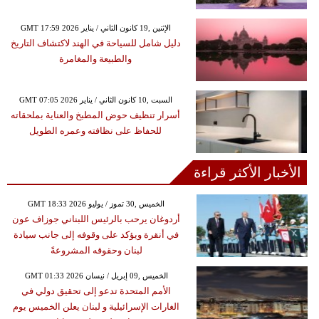
GMT 17:59 2026 الإثنين ,19 كانون الثاني / يناير
دليل شامل للسياحة في الهند لاكتشاف التاريخ
والطبيعة والمغامرة
GMT 07:05 2026 السبت ,10 كانون الثاني / يناير
أسرار تنظيف حوض المطبخ والعناية بملحقاته
للحفاظ على نظافته وعمره الطويل
الأخبار الأكثر قراءة
GMT 18:33 2026 الخميس ,30 تموز / يوليو
أردوغان يرحب بالرئيس اللبناني جوزاف عون
في أنقرة ويؤكد على وقوفه إلى جانب سيادة
لبنان وحقوقه المشروعةً
GMT 01:33 2026 الخميس ,09 إبريل / نيسان
الأمم المتحدة تدعو إلى تحقيق دولي في
الغارات الإسرائيلية و لبنان يعلن الخميس يوم