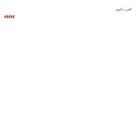
وسفر
العرب اليوم
ديكور
أخبار
إعلام
تعليم
مرأة
أزياء
إسلامية
علوم
وتكنولوجيا
بيئة