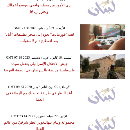
ترى الأمور من منظار واقعي تتوسع أعمالك
وتحرز أرباحًا
GMT 21:38 2025 الأربعاء ,21 أيار / مايو
لعبة "فورتنايت" تعود إلى متجر تطبيقات "أبل"
بعد انقطاع دام 5 سنوات
GMT 07:18 2023 السبت ,16 كانون الأول / ديسمبر
جيش الاحتلال الإسرائيلي يعتقل سيدة
فلسطينية مريضة بالسرطان في الضفة الغربية
GMT 09:23 2020 الأربعاء ,01 كانون الثاني / يناير
أعد النظر في طريقة تعاطيك مع الزملاء في
العمل
GMT 23:14 2021 الإثنين ,22 شباط / فبراير
مجموعة وليام بنهاليغونز عطر شرقيّ من عالم
الخيال