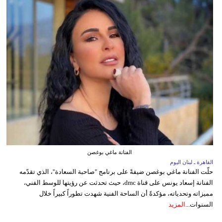
الفنانة ماغي بوغصن
القاهرة ـ لبنان اليوم
حلّت الفنانة ماغي بوغصن ضيفةً على برنامج "صاحبة السعادة"، الذي تقدّمه
الفنانة إسعاد يونس على قناة dmc، حيث تحدثت عن رؤيتها للوسط الفني،
مميزاته وتحدياته، مؤكدةً أن الساحة الفنية شهدت تطوراً كبيراً خلال
السنوات...
المزيد