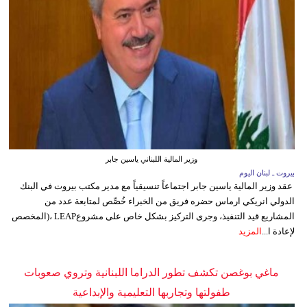
وزير المالية اللبناني ياسين جابر
بيروت ـ لبنان اليوم
عقد وزير المالية ياسين جابر اجتماعاً تنسيقياً مع مدير مكتب بيروت في البنك
الدولي انريكي ارماس حضره فريق من الخبراء خُصِّص لمتابعة عدد من
المشاريع قيد التنفيذ، وجرى التركيز بشكل خاص على مشروعLEAP ،(المخصص
لإعادة ا...
المزيد
ماغي بوغصن تكشف تطور الدراما اللبنانية وتروي صعوبات
طفولتها وتجاربها التعليمية والإبداعية