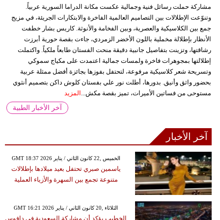
مشاركة حملت رسائل فنية وجمالية عكست مكانة الدراما السورية عربياً.
وتنوّعت الإطلالات بين التصاميم العالمية الفاخرة والابتكارات الجريئة، في مزيج
جمع بين الكلاسيكية والعصرية، وبين الفخامة والأنوثة. كاريس بشار خطفت
الأنظار بإطلالة مخملية باللون الأخضر الزمردي، جاءت بقصة حورية أبرزت
رشاقتها، وتزينت بتفاصيل جانبية دقيقة منحت الفستان طابعاً ملكياً. واكتملت
إطلالتها بمجوهرات فاخرة ولمسات جمالية اعتمدت على مكياج سموكي
وتسريحة شعر كلاسيكية مرفوعة، لتحتفل بفوزها بجائزة أفضل ممثلة عربية
بحضور واثق وأنيق. بدورها، أطلت نور علي بفستان كلوش داكن بتصميم أنثوي
مستوحى من فساتين الأميرات، تميز بقصة مكش...
المزيد
آخر الأخبار الطبية
آخر الأخبار
GMT 18:37 2026 الخميس ,22 كانون الثاني / يناير
ياسمين صبري تحتفل بعيد ميلادها بإطلالات
متنوعة تجمع بين السهرة والأزياء العملية
GMT 16:21 2026 الثلاثاء ,20 كانون الثاني / يناير
الخطيب يؤكد أن مشاركة السعودية في دافوس