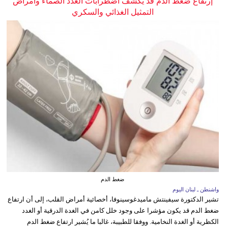
إرتفاع ضغط الدم قد يكشف اضطرابات الغدد الصماء وأمراض
التمثيل الغذائي والسكري
ضغط الدم
واشنطن ـ لبنان اليوم
تشير الدكتورة سيفينتش ماميدغوسينوفا، أخصائية أمراض القلب، إلى أن ارتفاع
ضغط الدم قد يكون مؤشرا على وجود خلل كامن في الغدة الدرقية أو الغدد
الكظرية أو الغدة النخامية. ووفقا للطبيبة، غالبا ما يُشير ارتفاع ضغط الدم