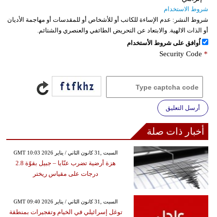
شروط الاستخدام
شروط النشر:
عدم الإساءة للكاتب أو للأشخاص أو للمقدسات أو مهاجمة الأديان
أو الذات الالهية. والابتعاد عن التحريض الطائفي والعنصري والشتائم.
اُوافق على شروط الأستخدام
Security Code
*
أرسل التعليق
أخبار ذات صلة
GMT 10:03 2026 السبت ,31 كانون الثاني / يناير
هزة أرضية تضرب عنّايا – جبيل بقوّة 2.8
درجات على مقياس ريختر
GMT 09:40 2026 السبت ,31 كانون الثاني / يناير
توغل إسرائيلي في الخيام وتفجيرات بمنطقة