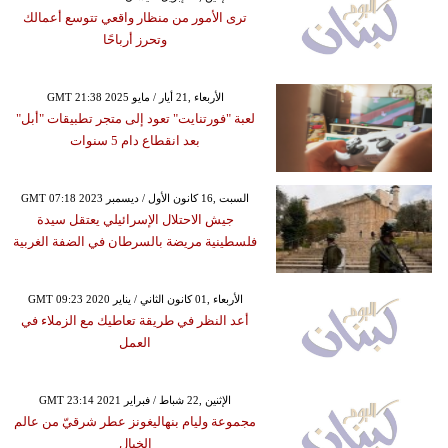
ترى الأمور من منظار واقعي تتوسع أعمالك
وتحرز أرباحًا
GMT 21:38 2025 الأربعاء ,21 أيار / مايو
لعبة "فورتنايت" تعود إلى متجر تطبيقات "أبل"
بعد انقطاع دام 5 سنوات
GMT 07:18 2023 السبت ,16 كانون الأول / ديسمبر
جيش الاحتلال الإسرائيلي يعتقل سيدة
فلسطينية مريضة بالسرطان في الضفة الغربية
GMT 09:23 2020 الأربعاء ,01 كانون الثاني / يناير
أعد النظر في طريقة تعاطيك مع الزملاء في
العمل
GMT 23:14 2021 الإثنين ,22 شباط / فبراير
مجموعة وليام بنهاليغونز عطر شرقيّ من عالم
الخيال