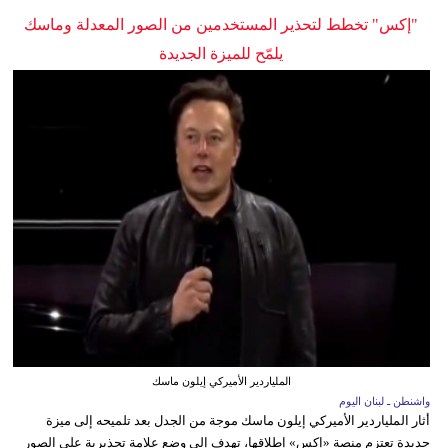
"إكس" تخطط لتحذير المستخدمين من الصور المعدلة وماسك
يلمّح للميزة الجديدة
الملياردير الأميركي إيلون ماسك
واشنطن ـ لبنان اليوم
أثار الملياردير الأميركي إيلون ماسك موجة من الجدل بعد تلميحه إلى ميزة
جديدة تعتزم منصة «إكس» إطلاقها، تهدف إلى وضع علامة تحذيرية على الصور