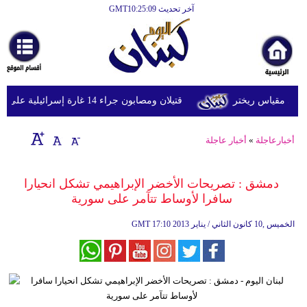
آخر تحديث GMT10:25:09
الرئيسية
أخبارعاجلة
رياضة
قتيلان ومصابون جراء 14 غارة إسرائيلية على شرق وجنوب لبنان
ثقافة
إقتصاد
أخبارعاجلة
»
أخبار عاجلة
فن
دمشق : تصريحات الأخضر الإبراهيمي تشكل انحيارا
وموسيقى
سافرا لأوساط تتآمر على سورية
أزياء
17:10 2013 الخميس ,10 كانون الثاني / يناير
GMT
صحة
وتغذية
سياحة