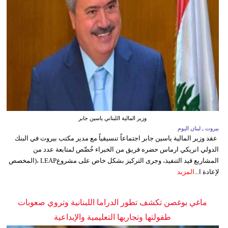
وزير المالية اللبناني ياسين جابر
بيروت ـ لبنان اليوم
عقد وزير المالية ياسين جابر اجتماعاً تنسيقياً مع مدير مكتب بيروت في البنك
الدولي انريكي ارماس حضره فريق من الخبراء خُصِّص لمتابعة عدد من
المشاريع قيد التنفيذ، وجرى التركيز بشكل خاص على مشروعLEAP ،(المخصص
لإعادة ا...
المزيد
ماغي بوغصن تكشف تطور الدراما اللبنانية وتروي صعوبات
طفولتها وتجاربها التعليمية والإبداعية