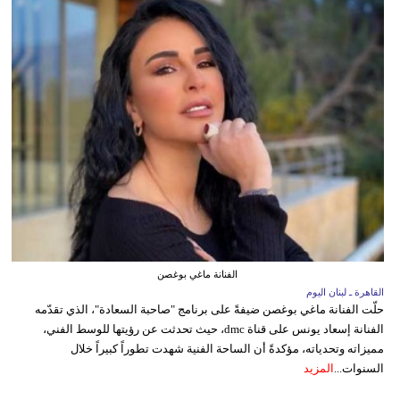
الفنانة ماغي بوغصن
القاهرة ـ لبنان اليوم
حلّت الفنانة ماغي بوغصن ضيفةً على برنامج "صاحبة السعادة"، الذي تقدّمه
الفنانة إسعاد يونس على قناة dmc، حيث تحدثت عن رؤيتها للوسط الفني،
مميزاته وتحدياته، مؤكدةً أن الساحة الفنية شهدت تطوراً كبيراً خلال
السنوات...
المزيد