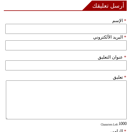
مدوَّنات
أرسل تعليقك
أبراج
*
الإسم
فيديو
*
البريد الألكتروني
سيارات
*
عنوان التعليق
*
تعليق
: Characters Left
*
إلزامي