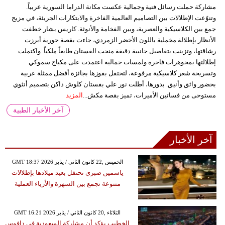
مشاركة حملت رسائل فنية وجمالية عكست مكانة الدراما السورية عربياً.
وتنوّعت الإطلالات بين التصاميم العالمية الفاخرة والابتكارات الجريئة، في مزيج
جمع بين الكلاسيكية والعصرية، وبين الفخامة والأنوثة. كاريس بشار خطفت
الأنظار بإطلالة مخملية باللون الأخضر الزمردي، جاءت بقصة حورية أبرزت
رشاقتها، وتزينت بتفاصيل جانبية دقيقة منحت الفستان طابعاً ملكياً. واكتملت
إطلالتها بمجوهرات فاخرة ولمسات جمالية اعتمدت على مكياج سموكي
وتسريحة شعر كلاسيكية مرفوعة، لتحتفل بفوزها بجائزة أفضل ممثلة عربية
بحضور واثق وأنيق. بدورها، أطلت نور علي بفستان كلوش داكن بتصميم أنثوي
مستوحى من فساتين الأميرات، تميز بقصة مكش...
المزيد
آخر الأخبار الطبية
آخر الأخبار
GMT 18:37 2026 الخميس ,22 كانون الثاني / يناير
ياسمين صبري تحتفل بعيد ميلادها بإطلالات
متنوعة تجمع بين السهرة والأزياء العملية
GMT 16:21 2026 الثلاثاء ,20 كانون الثاني / يناير
الخطيب يؤكد أن مشاركة السعودية في دافوس