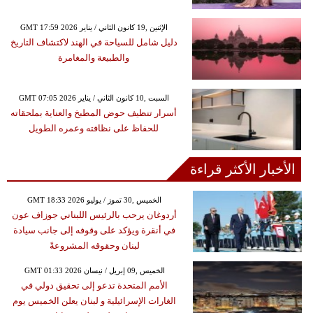
GMT 17:59 2026 الإثنين ,19 كانون الثاني / يناير
دليل شامل للسياحة في الهند لاكتشاف التاريخ
والطبيعة والمغامرة
GMT 07:05 2026 السبت ,10 كانون الثاني / يناير
أسرار تنظيف حوض المطبخ والعناية بملحقاته
للحفاظ على نظافته وعمره الطويل
الأخبار الأكثر قراءة
GMT 18:33 2026 الخميس ,30 تموز / يوليو
أردوغان يرحب بالرئيس اللبناني جوزاف عون
في أنقرة ويؤكد على وقوفه إلى جانب سيادة
لبنان وحقوقه المشروعةً
GMT 01:33 2026 الخميس ,09 إبريل / نيسان
الأمم المتحدة تدعو إلى تحقيق دولي في
الغارات الإسرائيلية و لبنان يعلن الخميس يوم