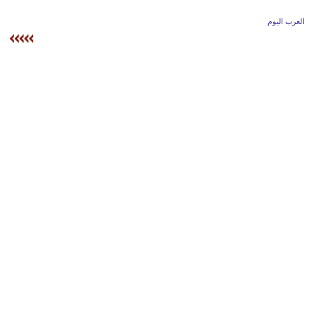
وسفر
العرب اليوم
ديكور
أخبار
إعلام
تعليم
مرأة
أزياء
إسلامية
علوم
وتكنولوجيا
بيئة