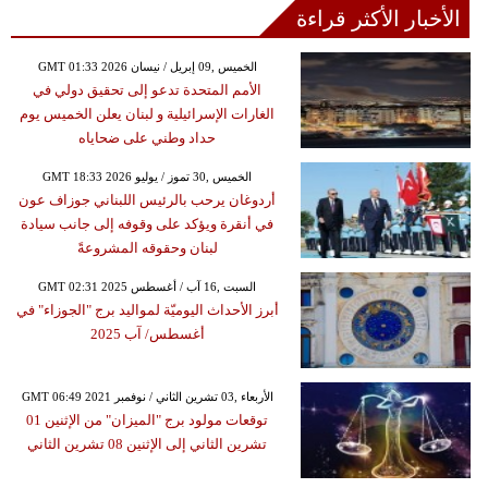
الأخبار الأكثر قراءة
GMT 01:33 2026 الخميس ,09 إبريل / نيسان
الأمم المتحدة تدعو إلى تحقيق دولي في
الغارات الإسرائيلية و لبنان يعلن الخميس يوم
حداد وطني على ضحاياه
GMT 18:33 2026 الخميس ,30 تموز / يوليو
أردوغان يرحب بالرئيس اللبناني جوزاف عون
في أنقرة ويؤكد على وقوفه إلى جانب سيادة
لبنان وحقوقه المشروعةً
GMT 02:31 2025 السبت ,16 آب / أغسطس
أبرز الأحداث اليوميّة لمواليد برج "الجوزاء" في
أغسطس/ آب 2025
GMT 06:49 2021 الأربعاء ,03 تشرين الثاني / نوفمبر
توقعات مولود برج "الميزان" من الإثنين 01
تشرين الثاني إلى الإثنين 08 تشرين الثاني