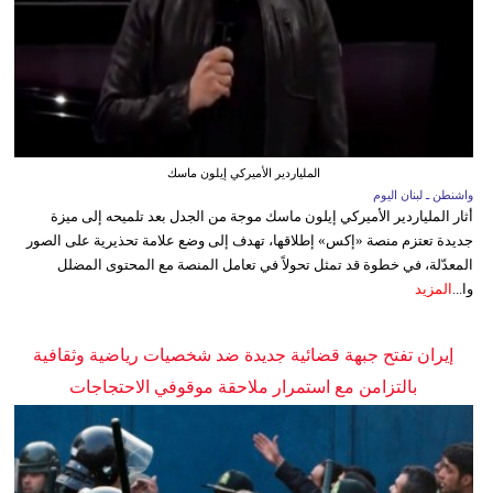
الملياردير الأميركي إيلون ماسك
واشنطن ـ لبنان اليوم
أثار الملياردير الأميركي إيلون ماسك موجة من الجدل بعد تلميحه إلى ميزة
جديدة تعتزم منصة «إكس» إطلاقها، تهدف إلى وضع علامة تحذيرية على الصور
المعدّلة، في خطوة قد تمثل تحولاً في تعامل المنصة مع المحتوى المضلل
وا...
المزيد
إيران تفتح جبهة قضائية جديدة ضد شخصيات رياضية وثقافية
بالتزامن مع استمرار ملاحقة موقوفي الاحتجاجات