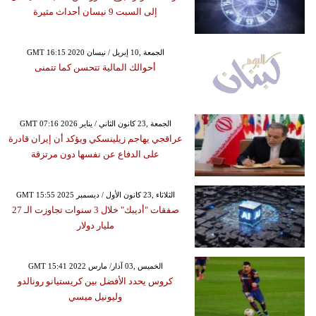
إلى السبت 9 نيسان أحداث مثيرة
GMT 16:15 2020 الجمعة ,10 إبريل / نيسان
أحوالك المالية تتحسن كما تتمنى
GMT 07:16 2026 الجمعة ,23 كانون الثاني / يناير
عراقجي يهاجم زيلينسكي ويؤكد أن إيران قادرة
على الدفاع عن نفسها دون مرتزقة
GMT 15:55 2025 الثلاثاء ,23 كانون الأول / ديسمبر
صفقات "أديبك" خلال 3 سنوات تجاوزت الـ 27
مليار دولار
GMT 15:41 2022 الخميس ,03 آذار/ مارس
كروس يحدد الأفضل بين كريستيانو رونالدو
وليونيل ميسي