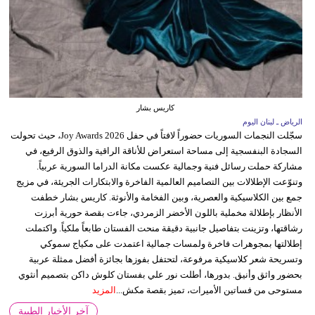
كاريس بشار
الرياض ـ لبنان اليوم
سجّلت النجمات السوريات حضوراً لافتاً في حفل Joy Awards 2026، حيث تحولت
السجادة البنفسجية إلى مساحة استعراض للأناقة الراقية والذوق الرفيع، في
مشاركة حملت رسائل فنية وجمالية عكست مكانة الدراما السورية عربياً.
وتنوّعت الإطلالات بين التصاميم العالمية الفاخرة والابتكارات الجريئة، في مزيج
جمع بين الكلاسيكية والعصرية، وبين الفخامة والأنوثة. كاريس بشار خطفت
الأنظار بإطلالة مخملية باللون الأخضر الزمردي، جاءت بقصة حورية أبرزت
رشاقتها، وتزينت بتفاصيل جانبية دقيقة منحت الفستان طابعاً ملكياً. واكتملت
إطلالتها بمجوهرات فاخرة ولمسات جمالية اعتمدت على مكياج سموكي
وتسريحة شعر كلاسيكية مرفوعة، لتحتفل بفوزها بجائزة أفضل ممثلة عربية
بحضور واثق وأنيق. بدورها، أطلت نور علي بفستان كلوش داكن بتصميم أنثوي
مستوحى من فساتين الأميرات، تميز بقصة مكش...
المزيد
آخر الأخبار الطبية