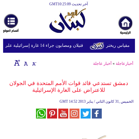
آخر تحديث GMT10:25:09
الرئيسية
أخبارعاجلة
رياضة
قتيلان ومصابون جراء 14 غارة إسرائيلية على شرق وجنوب لبنان
ثقافة
إقتصاد
أخبارعاجلة
»
أخبار عاجلة
فن
دمشق تستدعي قائد قوات الأمم المتحدة في الجولان
وموسيقى
للاعتراض على الغارة الإسرائيلية
أزياء
14:52 2013 الخميس ,31 كانون الثاني / يناير
GMT
صحة
وتغذية
سياحة