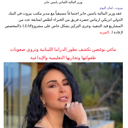
وزير المالية اللبناني ياسين جابر
بيروت ـ لبنان اليوم
عقد وزير المالية ياسين جابر اجتماعاً تنسيقياً مع مدير مكتب بيروت في البنك
الدولي انريكي ارماس حضره فريق من الخبراء خُصِّص لمتابعة عدد من
المشاريع قيد التنفيذ، وجرى التركيز بشكل خاص على مشروعLEAP ،(المخصص
لإعادة ا...
المزيد
ماغي بوغصن تكشف تطور الدراما اللبنانية وتروي صعوبات
طفولتها وتجاربها التعليمية والإبداعية