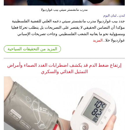
مدرب مانشستر سيتي بيب غوارديولا
لندن ـ لبنان اليوم
جدد بيب غوارديولا مدرب مانشستر سيتي دعمه العلني للقضية الفلسطينية
مؤكدا أن التضامن الحقيقي لا يقتصر على التصريحات بل يتطلب تحركا فعليا
ومسؤولية نحو ما يعانيه الشعب الفلسطيني. وجاءت تصريحات الإسباني
غوارديولا خلا...
المزيد
المزيد من التحقيقات السياحية
إرتفاع ضغط الدم قد يكشف اضطرابات الغدد الصماء وأمراض
التمثيل الغذائي والسكري