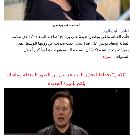
الفنانة ماغي بوغصن
القاهرة ـ لبنان اليوم
حلّت الفنانة ماغي بوغصن ضيفةً على برنامج "صاحبة السعادة"، الذي تقدّمه
الفنانة إسعاد يونس على قناة dmc، حيث تحدثت عن رؤيتها للوسط الفني،
مميزاته وتحدياته، مؤكدةً أن الساحة الفنية شهدت تطوراً كبيراً خلال
السنوات...
المزيد
"إكس" تخطط لتحذير المستخدمين من الصور المعدلة وماسك
يلمّح للميزة الجديدة