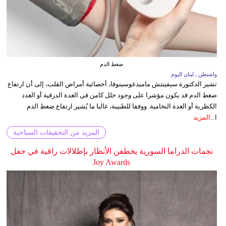
ضغط الدم
واشنطن ـ لبنان اليوم
تشير الدكتورة سيفينتش ماميدغوسينوفا، أخصائية أمراض القلب، إلى أن ارتفاع
ضغط الدم قد يكون مؤشرا على وجود خلل كامن في الغدة الدرقية أو الغدد
الكظرية أو الغدة النخامية. ووفقا للطبيبة، غالبا ما يُشير ارتفاع ضغط الدم
ا...
المزيد
المزيد من التحقيقات السياحية
نجمات الدراما السورية يخطفن الأنظار بإطلالات راقية في حفل
Joy Awards