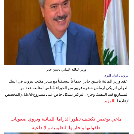
وزير المالية اللبناني ياسين جابر
بيروت ـ لبنان اليوم
عقد وزير المالية ياسين جابر اجتماعاً تنسيقياً مع مدير مكتب بيروت في البنك
الدولي انريكي ارماس حضره فريق من الخبراء خُصِّص لمتابعة عدد من
المشاريع قيد التنفيذ، وجرى التركيز بشكل خاص على مشروعLEAP ،(المخصص
لإعادة ا...
المزيد
ماغي بوغصن تكشف تطور الدراما اللبنانية وتروي صعوبات
طفولتها وتجاربها التعليمية والإبداعية