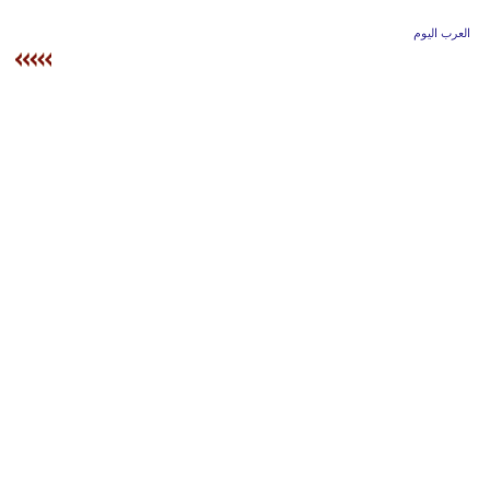
وسفر
العرب اليوم
ديكور
أخبار
إعلام
تعليم
مرأة
أزياء
إسلامية
علوم
وتكنولوجيا
بيئة