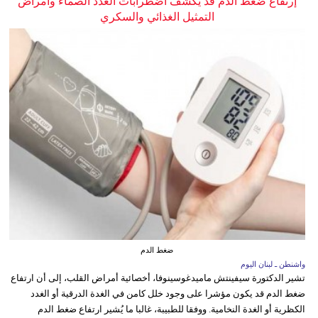
إرتفاع ضغط الدم قد يكشف اضطرابات الغدد الصماء وأمراض
التمثيل الغذائي والسكري
ضغط الدم
واشنطن ـ لبنان اليوم
تشير الدكتورة سيفينتش ماميدغوسينوفا، أخصائية أمراض القلب، إلى أن ارتفاع
ضغط الدم قد يكون مؤشرا على وجود خلل كامن في الغدة الدرقية أو الغدد
الكظرية أو الغدة النخامية. ووفقا للطبيبة، غالبا ما يُشير ارتفاع ضغط الدم