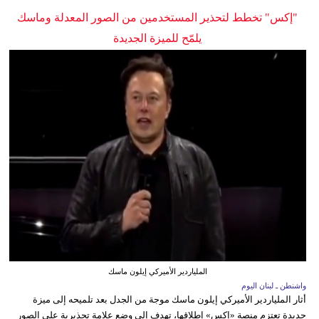
"إكس" تخطط لتحذير المستخدمين من الصور المعدلة وماسك
يلمّح للميزة الجديدة
الملياردير الأميركي إيلون ماسك
واشنطن ـ لبنان اليوم
أثار الملياردير الأميركي إيلون ماسك موجة من الجدل بعد تلميحه إلى ميزة
جديدة تعتزم منصة «إكس» إطلاقها، تهدف إلى وضع علامة تحذيرية على الصور