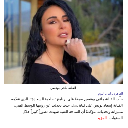
الفنانة ماغي بوغصن
القاهرة ـ لبنان اليوم
حلّت الفنانة ماغي بوغصن ضيفةً على برنامج "صاحبة السعادة"، الذي تقدّمه
الفنانة إسعاد يونس على قناة dmc، حيث تحدثت عن رؤيتها للوسط الفني،
مميزاته وتحدياته، مؤكدةً أن الساحة الفنية شهدت تطوراً كبيراً خلال
السنوات...
المزيد