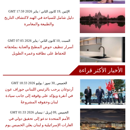
GMT 17:59 2026 الإثنين ,19 كانون الثاني / يناير
دليل شامل للسياحة في الهند لاكتشاف التاريخ
والطبيعة والمغامرة
GMT 07:05 2026 السبت ,10 كانون الثاني / يناير
أسرار تنظيف حوض المطبخ والعناية بملحقاته
للحفاظ على نظافته وعمره الطويل
الأخبار الأكثر قراءة
GMT 18:33 2026 الخميس ,30 تموز / يوليو
أردوغان يرحب بالرئيس اللبناني جوزاف عون
في أنقرة ويؤكد على وقوفه إلى جانب سيادة
لبنان وحقوقه المشروعةً
GMT 01:33 2026 الخميس ,09 إبريل / نيسان
الأمم المتحدة تدعو إلى تحقيق دولي في
الغارات الإسرائيلية و لبنان يعلن الخميس يوم