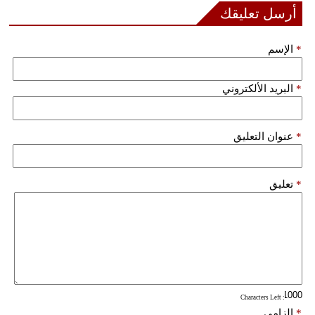
مدوَّنات
أرسل تعليقك
أبراج
*
الإسم
فيديو
*
البريد الألكتروني
سيارات
*
عنوان التعليق
*
تعليق
: Characters Left
*
إلزامي