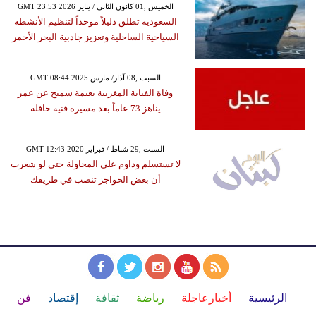
GMT 23:53 2026 الخميس ,01 كانون الثاني / يناير
السعودية تطلق دليلاً موحداً لتنظيم الأنشطة
السياحية الساحلية وتعزيز جاذبية البحر الأحمر
GMT 08:44 2025 السبت ,08 آذار/ مارس
وفاة الفنانة المغربية نعيمة سميح عن عمر
يناهز 73 عاماً بعد مسيرة فنية حافلة
GMT 12:43 2020 السبت ,29 شباط / فبراير
لا تستسلم وداوم على المحاولة حتى لو شعرت
أن بعض الحواجز تنصب في طريقك
الرئيسية
أخبارعاجلة
رياضة
ثقافة
إقتصاد
فن