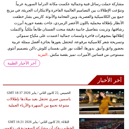
مشاركة حملت رسائل فنية وجمالية عكست مكانة الدراما السورية عربياً.
وتنوّعت الإطلالات بين التصاميم العالمية الفاخرة والابتكارات الجريئة، في مزيج
جمع بين الكلاسيكية والعصرية، وبين الفخامة والأنوثة. كاريس بشار خطفت
الأنظار بإطلالة مخملية باللون الأخضر الزمردي، جاءت بقصة حورية أبرزت
رشاقتها، وتزينت بتفاصيل جانبية دقيقة منحت الفستان طابعاً ملكياً. واكتملت
إطلالتها بمجوهرات فاخرة ولمسات جمالية اعتمدت على مكياج سموكي
وتسريحة شعر كلاسيكية مرفوعة، لتحتفل بفوزها بجائزة أفضل ممثلة عربية
بحضور واثق وأنيق. بدورها، أطلت نور علي بفستان كلوش داكن بتصميم أنثوي
مستوحى من فساتين الأميرات، تميز بقصة مكش...
المزيد
آخر الأخبار الطبية
آخر الأخبار
GMT 18:37 2026 الخميس ,22 كانون الثاني / يناير
ياسمين صبري تحتفل بعيد ميلادها بإطلالات
متنوعة تجمع بين السهرة والأزياء العملية
GMT 16:21 2026 الثلاثاء ,20 كانون الثاني / يناير
الخطيب يؤكد أن مشاركة السعودية في دافوس