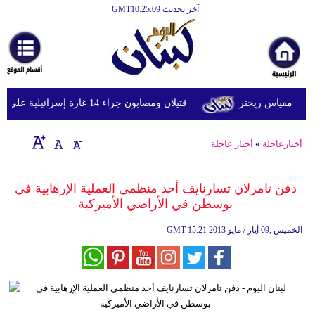
آخر تحديث GMT10:25:09
الرئيسية
أخبارعاجلة
رياضة
قتيلان ومصابون جراء 14 غارة إسرائيلية على شرق وجنوب لبنان
ثقافة
إقتصاد
أخبارعاجلة
»
أخبار عاجلة
فن
دفن تامرلان تسارنايف أحد منظمي العملية الإرهابية في
وموسيقى
بوسطن في الأراضي الأميركية
أزياء
15:21 2013 الخميس ,09 أيار / مايو
GMT
صحة
وتغذية
سياحة