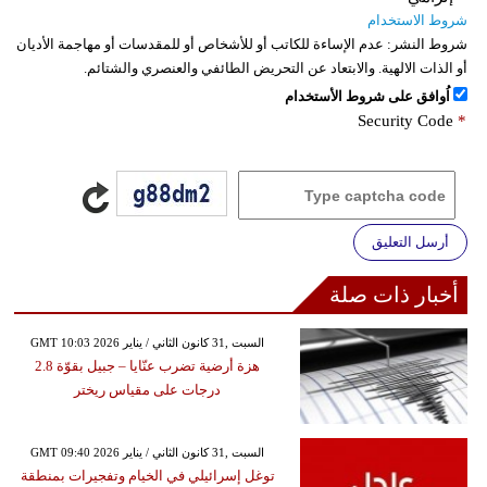
شروط الاستخدام
شروط النشر:
عدم الإساءة للكاتب أو للأشخاص أو للمقدسات أو مهاجمة الأديان
أو الذات الالهية. والابتعاد عن التحريض الطائفي والعنصري والشتائم.
اُوافق على شروط الأستخدام
Security Code
*
أرسل التعليق
أخبار ذات صلة
GMT 10:03 2026 السبت ,31 كانون الثاني / يناير
هزة أرضية تضرب عنّايا – جبيل بقوّة 2.8
درجات على مقياس ريختر
GMT 09:40 2026 السبت ,31 كانون الثاني / يناير
توغل إسرائيلي في الخيام وتفجيرات بمنطقة