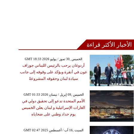
الأخبار الأكثر قراءة
GMT 18:33 2026 الخميس ,30 تموز / يوليو
أردوغان يرحب بالرئيس اللبناني جوزاف
عون في أنقرة ويؤكد على وقوفه إلى جانب
سيادة لبنان وحقوقه المشروعةً
GMT 01:33 2026 الخميس ,09 إبريل / نيسان
الأمم المتحدة تدعو إلى تحقيق دولي في
الغارات الإسرائيلية و لبنان يعلن الخميس
يوم حداد وطني على ضحاياه
GMT 02:47 2025 السبت ,16 آب / أغسطس