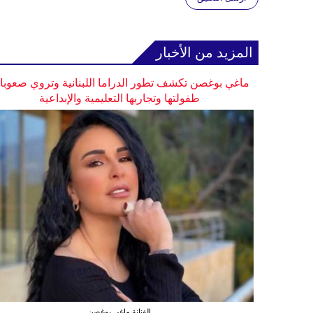
المزيد من الأخبار
ماغي بوغصن تكشف تطور الدراما اللبنانية وتروي صعوب
طفولتها وتجاربها التعليمية والإبداعية
الفنانة ماغي بوغصن