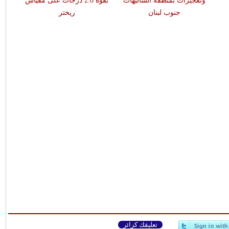
وتفجيرات بمنطقة الشاليهات
بقوّة 2.8 درجات على مقياس
جنوب لبنان
ريختر
تعليقك كزائر