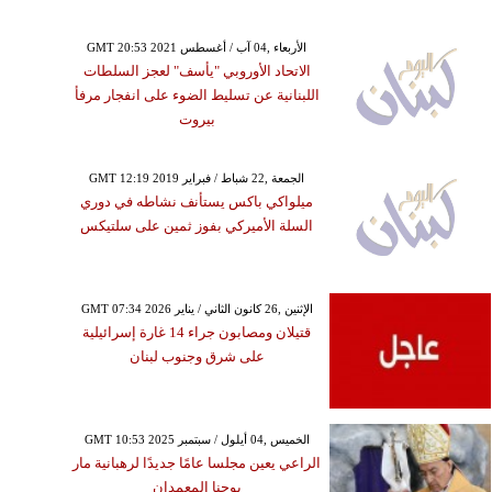
GMT 20:53 2021 الأربعاء ,04 آب / أغسطس
الاتحاد الأوروبي "يأسف" لعجز السلطات
اللبنانية عن تسليط الضوء على انفجار مرفأ
بيروت
GMT 12:19 2019 الجمعة ,22 شباط / فبراير
ميلواكي باكس يستأنف نشاطه في دوري
السلة الأميركي بفوز ثمين على سلتيكس
GMT 07:34 2026 الإثنين ,26 كانون الثاني / يناير
قتيلان ومصابون جراء 14 غارة إسرائيلية
على شرق وجنوب لبنان
GMT 10:53 2025 الخميس ,04 أيلول / سبتمبر
الراعي يعين مجلسا عامًا جديدًا لرهبانية مار
يوحنا المعمدان