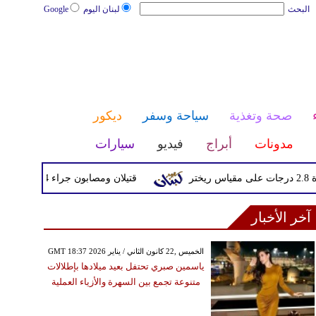
البحث
لبنان اليوم
Google
صحة وتغذية
سياحة وسفر
ديكور
مدونات
أبراج
فيديو
سيارات
قتيلان ومصابون جراء 14 غارة إسرائيلية على شرق وجنوب لبنان
آخر الأخبار
GMT 18:37 2026 الخميس ,22 كانون الثاني / يناير
ياسمين صبري تحتفل بعيد ميلادها بإطلالات
متنوعة تجمع بين السهرة والأزياء العملية