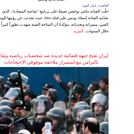
القاهرة ـ لبنان اليوم
حلّت الفنانة ماغي بوغصن ضيفةً على برنامج "صاحبة السعادة"، الذي
تقدّمه الفنانة إسعاد يونس على قناة dmc، حيث تحدثت عن رؤيتها
الفني، مميزاته وتحدياته، مؤكدةً أن الساحة الفنية شهدت تطوراً كبيراً
خلال السنوات...
المزيد
إيران تفتح جبهة قضائية جديدة ضد شخصيات رياضية وثقاف
بالتزامن مع استمرار ملاحقة موقوفي الاحتجاجات