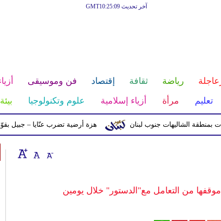
آخر تحديث GMT10:25:09
عاجلة
رياضة
ثقافة
إقتصاد
فن وموسيقى
أزياء
تعليم
مرأة
أزياء إسلامية
علوم وتكنولوجيا
بيئة
ة الشاليهات جنوب لبنان
هزة أرضية تضرب عنّايا – جبيل بقوّة 2.8 درجات على مقياس ريختر
موقفها من التعامل مع"الدستور" خلال يومين