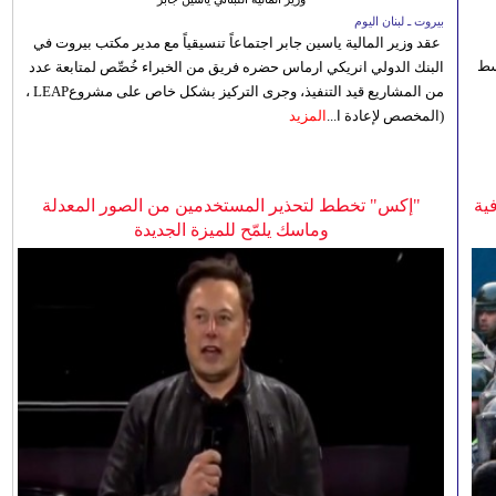
بيروت ـ لبنان اليوم
عقد وزير المالية ياسين جابر اجتماعاً تنسيقياً مع مدير مكتب بيروت في
 للوسط
البنك الدولي انريكي ارماس حضره فريق من الخبراء خُصِّص لمتابعة عدد
من المشاريع قيد التنفيذ، وجرى التركيز بشكل خاص على مشروعLEAP ،
(المخصص لإعادة ا...
المزيد
ية
"إكس" تخطط لتحذير المستخدمين من الصور المعدلة
وماسك يلمّح للميزة الجديدة