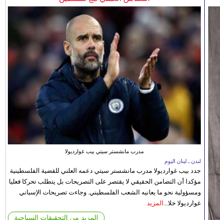
مدرب مانشستر سيتي بيب غوارديولا
لندن ـ لبنان اليوم
جدد بيب غوارديولا مدرب مانشستر سيتي دعمه العلني للقضية الفلسطينية
مؤكدا أن التضامن الحقيقي لا يقتصر على التصريحات بل يتطلب تحركا فعليا
ومسؤولية نحو ما يعانيه الشعب الفلسطيني. وجاءت تصريحات الإسباني
غوارديولا خلا...
المزيد
المزيد من التحقيقات السياحية