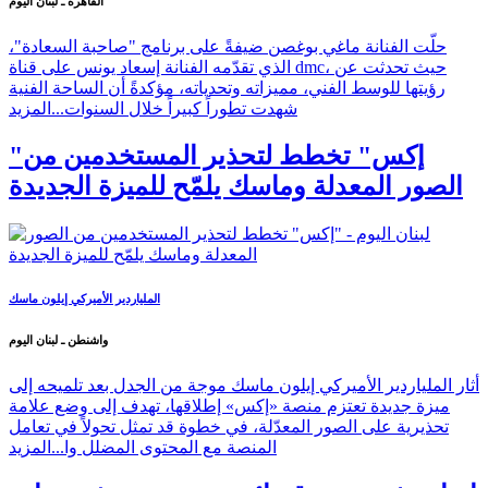
القاهرة ـ لبنان اليوم
حلّت الفنانة ماغي بوغصن ضيفةً على برنامج "صاحبة السعادة"،
الذي تقدّمه الفنانة إسعاد يونس على قناة dmc، حيث تحدثت عن
رؤيتها للوسط الفني، مميزاته وتحدياته، مؤكدةً أن الساحة الفنية
شهدت تطوراً كبيراً خلال السنوات...
المزيد
"إكس" تخطط لتحذير المستخدمين من
الصور المعدلة وماسك يلمّح للميزة الجديدة
الملياردير الأميركي إيلون ماسك
واشنطن ـ لبنان اليوم
أثار الملياردير الأميركي إيلون ماسك موجة من الجدل بعد تلميحه إلى
ميزة جديدة تعتزم منصة «إكس» إطلاقها، تهدف إلى وضع علامة
تحذيرية على الصور المعدّلة، في خطوة قد تمثل تحولاً في تعامل
المنصة مع المحتوى المضلل وا...
المزيد