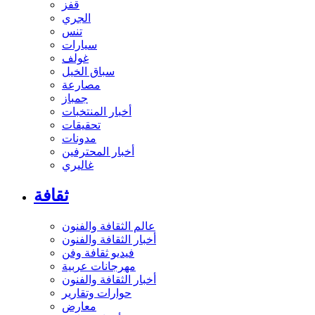
قفز
الجري
تنس
سيارات
غولف
سباق الخيل
مصارعة
جمباز
أخبار المنتخبات
تحقيقات
مدونات
أخبار المحترفين
غاليري
ثقافة
عالم الثقافة والفنون
أخبار الثقافة والفنون
فيديو ثقافة وفن
مهرجانات عربية
أخبار الثقافة والفنون
حوارات وتقارير
معارض