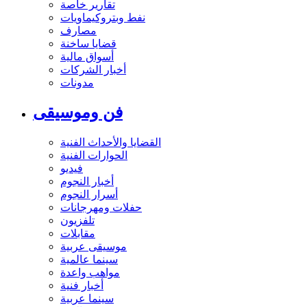
تقارير خاصة
نفط وبتروكيماويات
مصارف
قضايا ساخنة
أسواق مالية
أخبار الشركات
مدونات
فن وموسيقى
القضايا والأحداث الفنية
الحوارات الفنية
فيديو
أخبار النجوم
أسرار النجوم
حفلات ومهرجانات
تلفزيون
مقابلات
موسيقى عربية
سينما عالمية
مواهب واعدة
أخبار فنية
سينما عربية