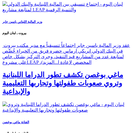
وزير المالية اللبناني ياسين جابر
بيروت ـ لبنان اليوم
عقد وزير المالية ياسين جابر اجتماعاً تنسيقياً مع مدير مكتب بيروت
في البنك الدولي انريكي ارماس حضره فريق من الخبراء خُصِّص
لمتابعة عدد من المشاريع قيد التنفيذ، وجرى التركيز بشكل خاص
على مشروعLEAP ،(المخصص لإعادة ا...
المزيد
ماغي بوغصن تكشف تطور الدراما اللبنانية
وتروي صعوبات طفولتها وتجاربها التعليمية
والإبداعية
الفنانة ماغي بوغصن