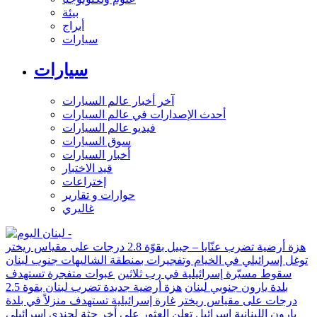
بيئة
أبراج
سيارات
سيارات
آخر أخبار عالم السيارات
أحدث الإصدارات في عالم السيارات
فيديو عالم السيارات
سوق السيارات
أخبار السيارات
قيد الاختبار
إختراعات
حوارات و تقارير
غاليري
هزة أرضية تضرب عنّايا – جبيل بقوّة 2.8 درجات على مقياس ريختر
توغل إسرائيلي في الخيام وتفجيرات بمنطقة الشاليهات جنوب لبنان
سقوط مسيّرة إسرائيلية في رب ثلاثين
عبوات متفجرة تستهدف
بلدة يارون جنوبي لبنان
هزة أرضية جديدة تضرب لبنان بقوة 2.5
درجات على مقياس ريختر
غارة إسرائيلية تستهدف منزلاً في بلدة
يارون اللبنانية
إسرائيل تعلن العثور على أخر جثة لجندي إسرائيلي