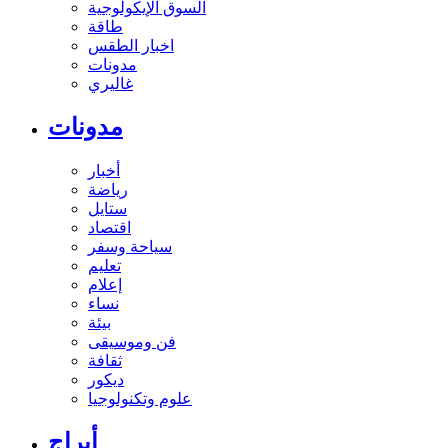
السوق الإيكولوجية
طاقة
اخبار الطقس
مدونات
غاليري
مدونات
أخبار
رياضة
ستايل
اقتصاد
سياحة وسفر
تعليم
إعلام
نساء
بيئة
فن وموسيقى
ثقافة
ديكور
علوم وتكنولوجيا
أبراج