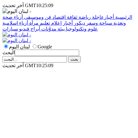
آخر تحديث GMT10:25:09
الرئيسية
أخبارعاجلة
رياضة
ثقافة
إقتصاد
فن وموسيقى
أزياء
صحة
وتغذية
سياحة وسفر
ديكور
أخبار
إعلام
تعليم
مرأة
أزياء إسلامية
علوم وتكنولوجيا
بيئة
مدوَّنات
أبراج
فيديو
سيارات
Google
لبنان اليوم
البحث
آخر تحديث GMT10:25:09