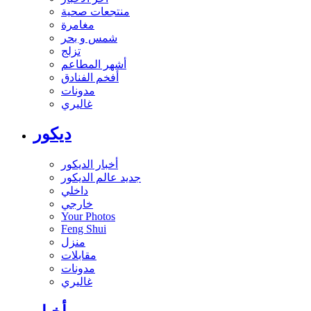
منتجعات صحية
مغامرة
شمس و بحر
تزلج
أشهر المطاعم
أفخم الفنادق
مدونات
غاليري
ديكور
أخبار الديكور
جديد عالم الديكور
داخلي
خارجي
Your Photos
Feng Shui
منزل
مقابلات
مدونات
غاليري