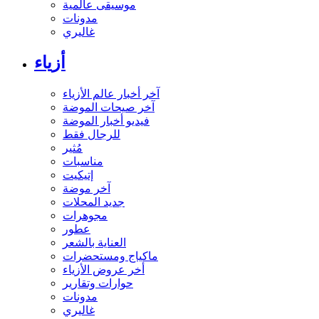
موسيقى عالمية
مدونات
غاليري
أزياء
آخر أخبار عالم الأزياء
آخر صيحات الموضة
فيديو أخبار الموضة
للرجال فقط
مُثير
مناسبات
إتيكيت
آخر موضة
جديد المحلات
مجوهرات
عطور
العناية بالشعر
ماكياج ومستحضرات
أخر عروض الأزياء
حوارات وتقارير
مدونات
غاليري