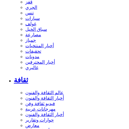
قفز
الجري
تنس
سيارات
غولف
سباق الخيل
مصارعة
جمباز
أخبار المنتخبات
تحقيقات
مدونات
أخبار المحترفين
غاليري
ثقافة
عالم الثقافة والفنون
أخبار الثقافة والفنون
فيديو ثقافة وفن
مهرجانات عربية
أخبار الثقافة والفنون
حوارات وتقارير
معارض