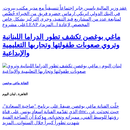
عقد وزير المالية ياسين جابر اجتماعاً تنسيقياً مع مدير مكتب بيروت
في البنك الدولي انريكي ارماس حضره فريق من الخبراء خُصِّص
لمتابعة عدد من المشاريع قيد التنفيذ، وجرى التركيز بشكل خاص
على مشروعLEAP ،(المخصص لإعادة ا...
المزيد
ماغي بوغصن تكشف تطور الدراما اللبنانية
وتروي صعوبات طفولتها وتجاربها التعليمية
والإبداعية
الفنانة ماغي بوغصن
القاهرة ـ لبنان اليوم
حلّت الفنانة ماغي بوغصن ضيفةً على برنامج "صاحبة السعادة"،
الذي تقدّمه الفنانة إسعاد يونس على قناة dmc، حيث تحدثت عن
رؤيتها للوسط الفني، مميزاته وتحدياته، مؤكدةً أن الساحة الفنية
شهدت تطوراً كبيراً خلال السنوات...
المزيد