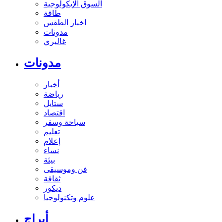
السوق الإيكولوجية
طاقة
اخبار الطقس
مدونات
غاليري
مدونات
أخبار
رياضة
ستايل
اقتصاد
سياحة وسفر
تعليم
إعلام
نساء
بيئة
فن وموسيقى
ثقافة
ديكور
علوم وتكنولوجيا
أبراج