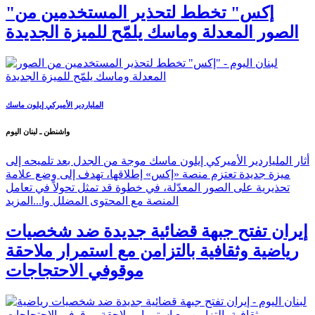
"إكس" تخطط لتحذير المستخدمين من
الصور المعدلة وماسك يلمّح للميزة الجديدة
الملياردير الأميركي إيلون ماسك
واشنطن ـ لبنان اليوم
أثار الملياردير الأميركي إيلون ماسك موجة من الجدل بعد تلميحه إلى
ميزة جديدة تعتزم منصة «إكس» إطلاقها، تهدف إلى وضع علامة
تحذيرية على الصور المعدّلة، في خطوة قد تمثل تحولاً في تعامل
المنصة مع المحتوى المضلل وا...
المزيد
إيران تفتح جبهة قضائية جديدة ضد شخصيات
رياضية وثقافية بالتزامن مع استمرار ملاحقة
موقوفي الاحتجاجات