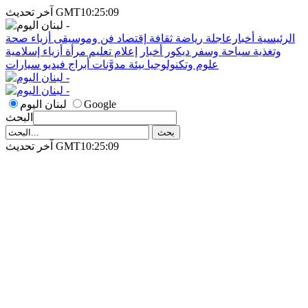
آخر تحديث GMT10:25:09
الرئيسية
أخبارعاجلة
رياضة
ثقافة
إقتصاد
فن وموسيقى
أزياء
صحة
وتغذية
سياحة وسفر
ديكور
أخبار
إعلام
تعليم
مرأة
أزياء إسلامية
علوم وتكنولوجيا
بيئة
مدوَّنات
أبراج
فيديو
سيارات
Google
لبنان اليوم
البحث
آخر تحديث GMT10:25:09