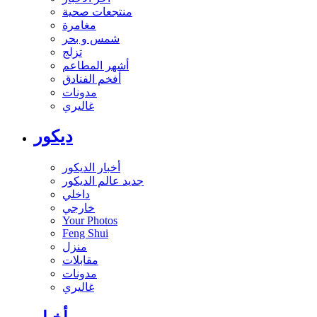
منتجعات صحية
مغامرة
شمس و بحر
تزلج
أشهر المطاعم
أفخم الفنادق
مدونات
غاليري
ديكور
أخبار الديكور
جديد عالم الديكور
داخلي
خارجي
Your Photos
Feng Shui
منزل
مقابلات
مدونات
غاليري