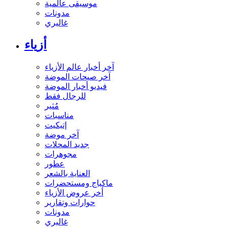
موسيقى عالمية
مدونات
غاليري
أزياء
آخر أخبار عالم الأزياء
آخر صيحات الموضة
فيديو أخبار الموضة
للرجال فقط
مُثير
مناسبات
إتيكيت
آخر موضة
جديد المحلات
مجوهرات
عطور
العناية بالشعر
ماكياج ومستحضرات
أخر عروض الأزياء
حوارات وتقارير
مدونات
غاليري