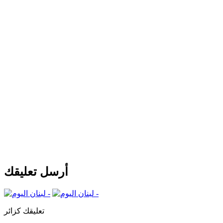
أرسل تعليقك
تعليقك كزائر