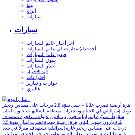
بيئة
أبراج
سيارات
سيارات
آخر أخبار عالم السيارات
أحدث الإصدارات في عالم السيارات
فيديو عالم السيارات
سوق السيارات
أخبار السيارات
قيد الاختبار
إختراعات
حوارات و تقارير
غاليري
هزة أرضية تضرب عنّايا – جبيل بقوّة 2.8 درجات على مقياس ريختر
توغل إسرائيلي في الخيام وتفجيرات بمنطقة الشاليهات جنوب لبنان
سقوط مسيّرة إسرائيلية في رب ثلاثين
عبوات متفجرة تستهدف
بلدة يارون جنوبي لبنان
هزة أرضية جديدة تضرب لبنان بقوة 2.5
درجات على مقياس ريختر
غارة إسرائيلية تستهدف منزلاً في بلدة
يارون اللبنانية
إسرائيل تعلن العثور على أخر جثة لجندي إسرائيلي