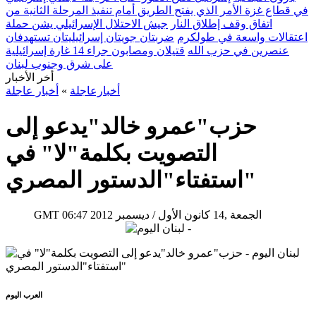
في قطاع غزة الأمر الذي يفتح الطريق أمام تنفيذ المرحلة الثانية من
اتفاق وقف إطلاق النار
جيش الاحتلال الإسرائيلي يشن حملة
اعتقالات واسعة في طولكرم
ضربتان جويتان إسرائيليتان تستهدفان
عنصرين في حزب الله
قتيلان ومصابون جراء 14 غارة إسرائيلية
على شرق وجنوب لبنان
أخر الأخبار
أخبارعاجلة
»
أخبار عاجلة
حزب"عمرو خالد"يدعو إلى
التصويت بكلمة"لا" في
استفتاء"الدستور المصري"
06:47 2012 الجمعة ,14 كانون الأول / ديسمبر
GMT
العرب اليوم