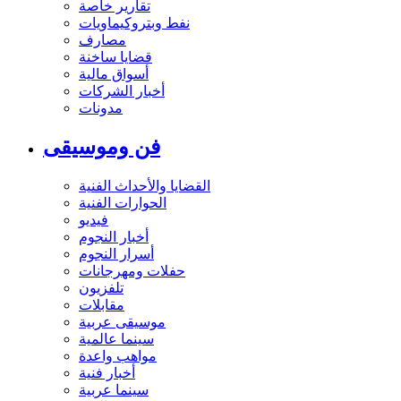
تقارير خاصة
نفط وبتروكيماويات
مصارف
قضايا ساخنة
أسواق مالية
أخبار الشركات
مدونات
فن وموسيقى
القضايا والأحداث الفنية
الحوارات الفنية
فيديو
أخبار النجوم
أسرار النجوم
حفلات ومهرجانات
تلفزيون
مقابلات
موسيقى عربية
سينما عالمية
مواهب واعدة
أخبار فنية
سينما عربية