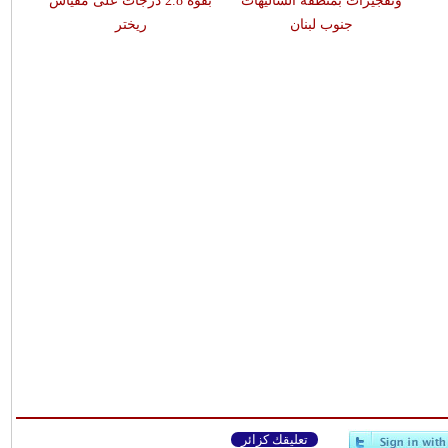
وتفجيرات بمنطقة الشاليهات
بقوّة 2.8 درجات على مقياس
جنوب لبنان
ريختر
تعليقك كزائر