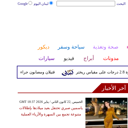
البحث
لبنان اليوم
Google
صحة وتغذية
سياحة وسفر
ديكور
مدونات
أبراج
فيديو
سيارات
قتيلان ومصابون جراء 14 غارة إسرائيلية على شرق وجنوب لبنان
آخر الأخبار
GMT 18:37 2026 الخميس ,22 كانون الثاني / يناير
ياسمين صبري تحتفل بعيد ميلادها بإطلالات
متنوعة تجمع بين السهرة والأزياء العملية