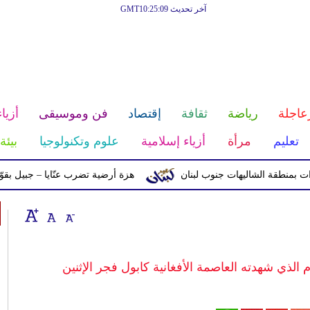
آخر تحديث GMT10:25:09
عاجلة
رياضة
ثقافة
إقتصاد
فن وموسيقى
أزياء
تعليم
مرأة
أزياء إسلامية
علوم وتكنولوجيا
بيئة
ة الشاليهات جنوب لبنان
هزة أرضية تضرب عنّايا – جبيل بقوّة 2.8 درجات على مقياس ريختر
الذي شهدته العاصمة الأفغانية كابول فجر الإثنين