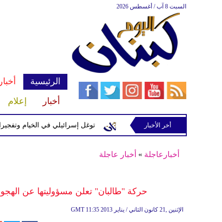
السبت 8 آب / أغسطس 2026
الرئيسية
أخبار
أخبار
إعلام
إسرائيلية في رب ثلاثين
أخر الأخبار
توغل إسرائيلي في الخيام وتفجيرات بمنطق
أخبارعاجلة
»
أخبار عاجلة
حركة "طالبان" تعلن مسؤوليتها عن الهجوم 
11:35 2013 الإثنين ,21 كانون الثاني / يناير
GMT