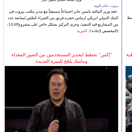
بيروت ـ لبنان اليوم
عقد وزير المالية ياسين جابر اجتماعاً تنسيقياً مع مدير مكتب بيروت في
 للوسط
البنك الدولي انريكي ارماس حضره فريق من الخبراء خُصِّص لمتابعة عدد
من المشاريع قيد التنفيذ، وجرى التركيز بشكل خاص على مشروعLEAP ،
(المخصص لإعادة ا...
المزيد
ية
"إكس" تخطط لتحذير المستخدمين من الصور المعدلة
وماسك يلمّح للميزة الجديدة