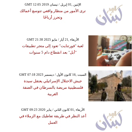
GMT 12:05 2019 الإثنين ,01 إبريل / نيسان
ترى الأمور من منظار واقعي تتوسع أعمالك
وتحرز أرباحًا
GMT 21:38 2025 الأربعاء ,21 أيار / مايو
لعبة "فورتنايت" تعود إلى متجر تطبيقات
"أبل" بعد انقطاع دام 5 سنوات
GMT 07:18 2023 السبت ,16 كانون الأول / ديسمبر
جيش الاحتلال الإسرائيلي يعتقل سيدة
فلسطينية مريضة بالسرطان في الضفة
الغربية
GMT 09:23 2020 الأربعاء ,01 كانون الثاني / يناير
أعد النظر في طريقة تعاطيك مع الزملاء في
العمل