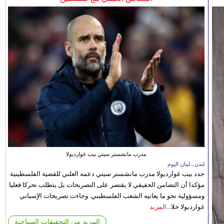
مدرب مانشستر سيتي بيب غوارديولا
لندن ـ لبنان اليوم
جدد بيب غوارديولا مدرب مانشستر سيتي دعمه العلني للقضية الفلسطينية
مؤكدا أن التضامن الحقيقي لا يقتصر على التصريحات بل يتطلب تحركا فعليا
ومسؤولية نحو ما يعانيه الشعب الفلسطيني. وجاءت تصريحات الإسباني
غوارديولا خلا...
المزيد
المزيد من التحقيقات السياحية