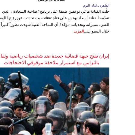
القاهرة ـ لبنان اليوم
حلّت الفنانة ماغي بوغصن ضيفةً على برنامج "صاحبة السعادة"، الذي
تقدّمه الفنانة إسعاد يونس على قناة dmc، حيث تحدثت عن رؤيتها
الفني، مميزاته وتحدياته، مؤكدةً أن الساحة الفنية شهدت تطوراً كبيراً
خلال السنوات...
المزيد
إيران تفتح جبهة قضائية جديدة ضد شخصيات رياضية وثقاف
بالتزامن مع استمرار ملاحقة موقوفي الاحتجاجات