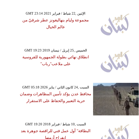
GMT 23:14 2021 الإثنين ,22 شباط / فبراير
مجموعة وليام بنهاليغونز عطر شرقيّ من
عالم الخيال
GMT 19:23 2019 الخميس ,25 إبريل / نيسان
انطلاق نهائي بطولة الجمهورية للفروسية
على ملاعب"رباب"
GMT 05:18 2026 السبت ,24 كانون الثاني / يناير
محافظ عدن يؤكد تأمين المظاهرات وضمان
حرية التعبير والحفاظ على الاستقرار
GMT 19:20 2018 السبت ,10 شباط / فبراير
البطاقة" أول عمل فني للراقصة جوهرة بعد
انفراج أزمتها