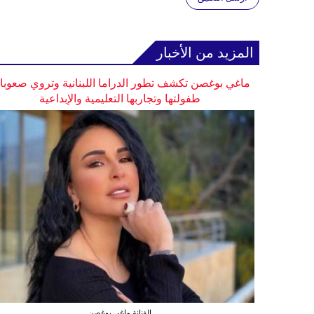
المزيد من الأخبار
ماغي بوغصن تكشف تطور الدراما اللبنانية وتروي صعوب
طفولتها وتجاربها التعليمية والإبداعية
الفنانة ماغي بوغصن