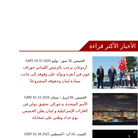
الأخبار الأكثر قراءة
GMT 18:33 2026 الخميس ,30 تموز / يوليو
أردوغان يرحب بالرئيس اللبناني جوزاف
عون في أنقرة ويؤكد على وقوفه إلى جانب
سيادة لبنان وحقوقه المشروعةً
GMT 01:33 2026 الخميس ,09 إبريل / نيسان
الأمم المتحدة تدعو إلى تحقيق دولي في
الغارات الإسرائيلية و لبنان يعلن الخميس
يوم حداد وطني على ضحاياه
GMT 02:38 2025 السبت ,16 آب / أغسطس